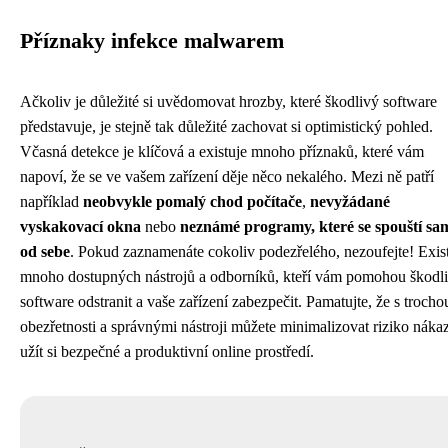
Příznaky infekce malwarem
Ačkoliv je důležité si uvědomovat hrozby, které škodlivý software
představuje, je stejně tak důležité zachovat si optimistický pohled.
Včasná detekce je klíčová a existuje mnoho příznaků, které vám
napoví, že se ve vašem zařízení děje něco nekalého. Mezi ně patří
například
neobvykle pomalý chod počítače
,
nevyžádané
vyskakovací okna
nebo
neznámé programy, které se spouští sa
od sebe
. Pokud zaznamenáte cokoliv podezřelého, nezoufejte! Exis
mnoho dostupných nástrojů a odborníků, kteří vám pomohou škodl
software odstranit a vaše zařízení zabezpečit. Pamatujte, že s trocho
obezřetnosti a správnými nástroji můžete minimalizovat riziko náka
užít si bezpečné a produktivní online prostředí.