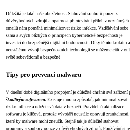
Důležitá je také naše obezřetnost. Stahování souborů pouze z
důvěryhodných zdrojů a opatrnost při otevírání příloh z neznámých
emailů nám pomáhá minimalizovat riziko infekce. Vzdělávání sebe
sama a svých blízkých o principech kybernetické bezpečnosti je
investicí do bezpečnější digitální budoucnosti. Díky těmto krokům a
neustálému vývoji bezpečnostních technologií se můžeme cítit v onl
světě sebevědomě a bezpečně.
Tipy pro prevenci malwaru
V dnešní době digitálního propojení je důležité chránit svá zařízení 
škodlivým softwarem
. Existuje mnoho způsobů, jak minimalizovat
riziko infekce a udržet svá data v bezpečí. Pravidelná aktualizace
softwaru je klíčová, protože vývojáři neustále opravují zranitelnosti,
které by malware mohl zneužít. Stejně tak je důležité stahovat
programy a soubory pouze z důvěryhodných zdrojů. Používání siln