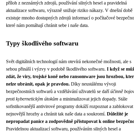
příloh z neznámých zdrojů, používání silných hesel a pravidelná
aktualizace softwaru, výrazně snižuje riziko nákazy. V dnešní době
existuje mnoho dostupných zdrojů informací o počítačové bezpečnos
které nám pomáhají chránit sebe i naše data.
Typy škodlivého softwaru
Svět digitálních technologií nám otevírá nekonečné možnosti, ale s
sebou přináší i výzvy v podobě škodlivého softwaru.
I když se mů
zdát, že viry, trojské koně nebo ransomware jsou hrozbou, kter
nelze ubránit, opak je pravdou.
Díky neustálému vývoji
bezpečnostních softwarů a vzdělávání uživatelů se daří
účinně bojo
proti kybernetickým útokům
a minimalizovat jejich dopady. Stále
sofistikovanější antivirové programy dokáží rozpoznat a zablokovat 
nejnovější hrozby a chránit tak naše data a soukromí.
Důležité je
nepropadat panice a zodpovědně přistupovat k online bezpečno
Pravidelnou aktualizací softwaru, používáním silných hesel a