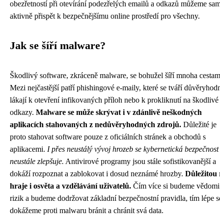
obezřetností při otevírání podezřelých emailů a odkazů můžeme sam
aktivně přispět k bezpečnějšímu online prostředí pro všechny.
Jak se šíří malware?
Škodlivý software, zkráceně malware, se bohužel šíří mnoha cestam
Mezi nejčastější patří phishingové e-maily, které se tváří důvěryhod
lákají k otevření infikovaných příloh nebo k prokliknutí na škodlivé
odkazy.
Malware se může skrývat i v zdánlivě neškodných
aplikacích stahovaných z nedůvěryhodných zdrojů.
Důležité je
proto stahovat software pouze z oficiálních stránek a obchodů s
aplikacemi.
I přes neustálý vývoj hrozeb se kybernetická bezpečnost
neustále zlepšuje.
Antivirové programy jsou stále sofistikovanější a
dokáží rozpoznat a zablokovat i dosud neznámé hrozby.
Důležitou 
hraje i osvěta a vzdělávání uživatelů.
Čím více si budeme vědomi
rizik a budeme dodržovat základní bezpečnostní pravidla, tím lépe s
dokážeme proti malwaru bránit a chránit svá data.