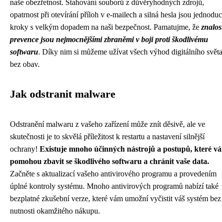
naše obezřetnost. Stahování souborů z důvěryhodných zdrojů,
opatrnost při otevírání příloh v e-mailech a silná hesla jsou jednodu
kroky s velkým dopadem na naši bezpečnost. Pamatujme, že
znalos
prevence jsou nejmocnějšími zbraněmi v boji proti škodlivému
softwaru
. Díky nim si můžeme užívat všech výhod digitálního svět
bez obav.
Jak odstranit malware
Odstranění malwaru z vašeho zařízení může znít děsivě, ale ve
skutečnosti je to skvělá příležitost k restartu a nastavení silnější
ochrany!
Existuje mnoho účinných nástrojů a postupů, které v
pomohou zbavit se škodlivého softwaru a chránit vaše data.
Začněte s aktualizací vašeho antivirového programu a provedením
úplné kontroly systému. Mnoho antivirových programů nabízí také
bezplatné zkušební verze, které vám umožní vyčistit váš systém bez
nutnosti okamžitého nákupu.