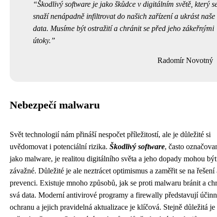
Škodlivý software je jako škůdce v digitálním světě, který s
snaží nenápadně infiltrovat do našich zařízení a ukrást naše
data. Musíme být ostražití a chránit se před jeho zákeřnými
útoky.
Radomír Novotný
Nebezpečí malwaru
Svět technologií nám přináší nespočet příležitostí, ale je důležité si
uvědomovat i potenciální rizika.
Škodlivý software
, často označova
jako malware, je realitou digitálního světa a jeho dopady mohou být
závažné. Důležité je ale neztrácet optimismus a zaměřit se na řešení 
prevenci. Existuje mnoho způsobů, jak se proti malwaru bránit a chr
svá data. Moderní antivirové programy a firewally představují účin
ochranu a jejich pravidelná aktualizace je klíčová. Stejně důležitá je 