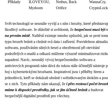
Příklady
ILOVEYOU,
Netbus, Back
WannaCry,
Mydoom
Orifice
CryptoLock
Svět technologií se neustále vyvíjí a s ním i hrozby, které představuj
škodlivý software. Je důležité si uvědomit, že
bezpečnost musí být 
na prvním místě
. Naštěstí existuje mnoho způsobů, jak se proti tom
typu hrozeb bránit a chránit svá data i zařízení. Pravidelnou aktualiz
softwaru, používáním silných hesel a obezřetností při otevírání
podezřelých e-mailů a odkazů můžeme výrazně minimalizovat rizik
napadení. Navíc, neustálý vývoj bezpečnostního softwaru a
antivirových programů nám dává do rukou stále účinnější nástroje p
boj s kybernetickými hrozbami. Inspirativní jsou i příběhy firem a
jednotlivců, kteří se dokázali ubránit i sofistikovaným útokům a pouč
se z nich. Tyto příklady nám ukazují, že
i přes rostoucí počet hroze
máme k dispozici prostředky, jak se jim účinně bránit
a budovat
bezpečnější digitální prostředí pro všechny.