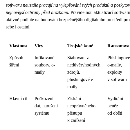
softwaru neustále pracují na vylepšování svých produktů a poskyto
nejnovější ochrany před hrozbami.
Pravidelnou aktualizací softwaru
aktivně podílíte na budování bezpečnějšího digitálního prostředí pro
sebe i ostatní.
Vlastnost
Viry
Trojské koně
Ransomwa
Způsob
Infikované
Stahování z
Phishingové
šíření
soubory, e-
nedůvěryhodných
e-maily,
maily
zdrojů,
exploity
phishingové e-
v softwaru
maily
Hlavní cíl
Poškození
Získání
Vydírání
dat, narušení
neoprávněného
peněz
systému
přístupu
od oběti
k zařízení