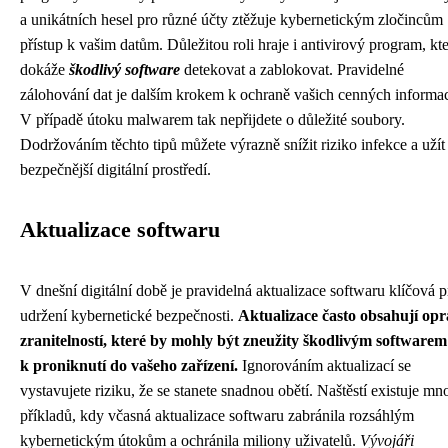
a unikátních hesel pro různé účty ztěžuje kybernetickým zločincům
přístup k vašim datům. Důležitou roli hraje i antivirový program, kt
dokáže
škodlivý software
detekovat a zablokovat. Pravidelné
zálohování dat je dalším krokem k ochraně vašich cenných informac
V případě útoku malwarem tak nepřijdete o důležité soubory.
Dodržováním těchto tipů můžete výrazně snížit riziko infekce a užít 
bezpečnější digitální prostředí.
Aktualizace softwaru
V dnešní digitální době je pravidelná aktualizace softwaru klíčová p
udržení kybernetické bezpečnosti.
Aktualizace často obsahují op
zranitelností, které by mohly být zneužity škodlivým softwarem
k proniknutí do vašeho zařízení.
Ignorováním aktualizací se
vystavujete riziku, že se stanete snadnou obětí. Naštěstí existuje m
příkladů, kdy včasná aktualizace softwaru zabránila rozsáhlým
kybernetickým útokům a ochránila miliony uživatelů.
Vývojáři