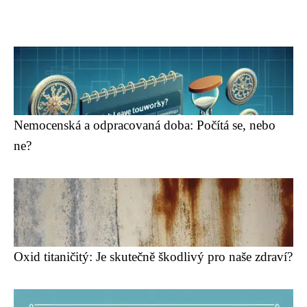
Nemocenská a odpracovaná doba: Počítá se, nebo
ne?
Oxid titaničitý: Je skutečně škodlivý pro naše zdraví?