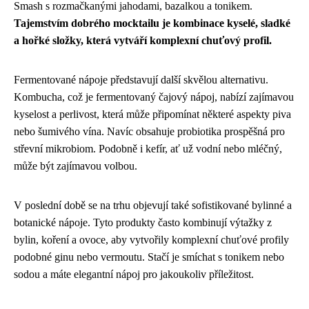
Smash s rozmačkanými jahodami, bazalkou a tonikem.
Tajemstvím dobrého mocktailu je kombinace kyselé, sladké
a hořké složky, která vytváří komplexní chuťový profil.
Fermentované nápoje představují další skvělou alternativu.
Kombucha, což je fermentovaný čajový nápoj, nabízí zajímavou
kyselost a perlivost, která může připomínat některé aspekty piva
nebo šumivého vína. Navíc obsahuje probiotika prospěšná pro
střevní mikrobiom. Podobně i kefír, ať už vodní nebo mléčný,
může být zajímavou volbou.
V poslední době se na trhu objevují také sofistikované bylinné a
botanické nápoje. Tyto produkty často kombinují výtažky z
bylin, koření a ovoce, aby vytvořily komplexní chuťové profily
podobné ginu nebo vermoutu. Stačí je smíchat s tonikem nebo
sodou a máte elegantní nápoj pro jakoukoliv příležitost.