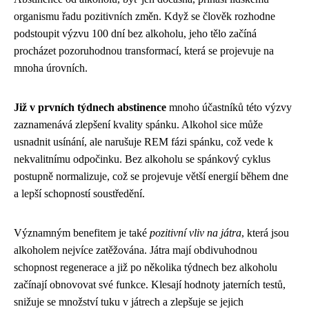
organismu řadu pozitivních změn. Když se člověk rozhodne
podstoupit výzvu 100 dní bez alkoholu, jeho tělo začíná
procházet pozoruhodnou transformací, která se projevuje na
mnoha úrovních.
Již v prvních týdnech abstinence
mnoho účastníků této výzvy
zaznamenává zlepšení kvality spánku. Alkohol sice může
usnadnit usínání, ale narušuje REM fázi spánku, což vede k
nekvalitnímu odpočinku. Bez alkoholu se spánkový cyklus
postupně normalizuje, což se projevuje větší energií během dne
a lepší schopností soustředění.
Významným benefitem je také
pozitivní vliv na játra
, která jsou
alkoholem nejvíce zatěžována. Játra mají obdivuhodnou
schopnost regenerace a již po několika týdnech bez alkoholu
začínají obnovovat své funkce. Klesají hodnoty jaterních testů,
snižuje se množství tuku v játrech a zlepšuje se jejich