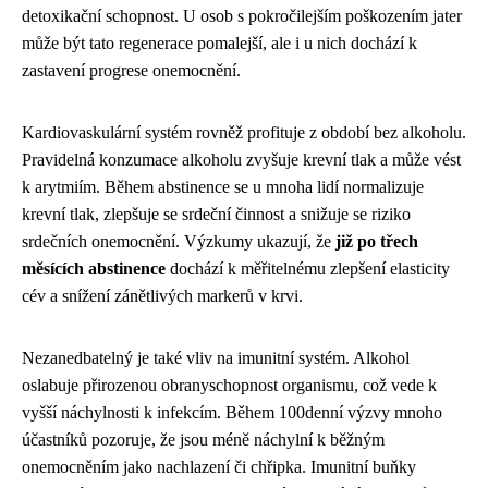
detoxikační schopnost. U osob s pokročilejším poškozením jater
může být tato regenerace pomalejší, ale i u nich dochází k
zastavení progrese onemocnění.
Kardiovaskulární systém rovněž profituje z období bez alkoholu.
Pravidelná konzumace alkoholu zvyšuje krevní tlak a může vést
k arytmiím. Během abstinence se u mnoha lidí normalizuje
krevní tlak, zlepšuje se srdeční činnost a snižuje se riziko
srdečních onemocnění. Výzkumy ukazují, že
již po třech
měsících abstinence
dochází k měřitelnému zlepšení elasticity
cév a snížení zánětlivých markerů v krvi.
Nezanedbatelný je také vliv na imunitní systém. Alkohol
oslabuje přirozenou obranyschopnost organismu, což vede k
vyšší náchylnosti k infekcím. Během 100denní výzvy mnoho
účastníků pozoruje, že jsou méně náchylní k běžným
onemocněním jako nachlazení či chřipka. Imunitní buňky