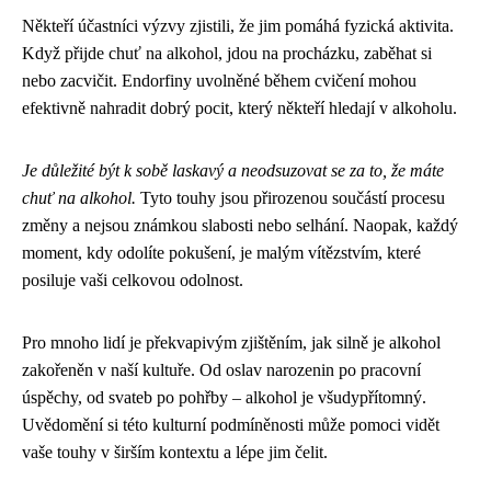
Někteří účastníci výzvy zjistili, že jim pomáhá fyzická aktivita.
Když přijde chuť na alkohol, jdou na procházku, zaběhat si
nebo zacvičit. Endorfiny uvolněné během cvičení mohou
efektivně nahradit dobrý pocit, který někteří hledají v alkoholu.
Je důležité být k sobě laskavý a neodsuzovat se za to, že máte
chuť na alkohol.
Tyto touhy jsou přirozenou součástí procesu
změny a nejsou známkou slabosti nebo selhání. Naopak, každý
moment, kdy odolíte pokušení, je malým vítězstvím, které
posiluje vaši celkovou odolnost.
Pro mnoho lidí je překvapivým zjištěním, jak silně je alkohol
zakořeněn v naší kultuře. Od oslav narozenin po pracovní
úspěchy, od svateb po pohřby – alkohol je všudypřítomný.
Uvědomění si této kulturní podmíněnosti může pomoci vidět
vaše touhy v širším kontextu a lépe jim čelit.