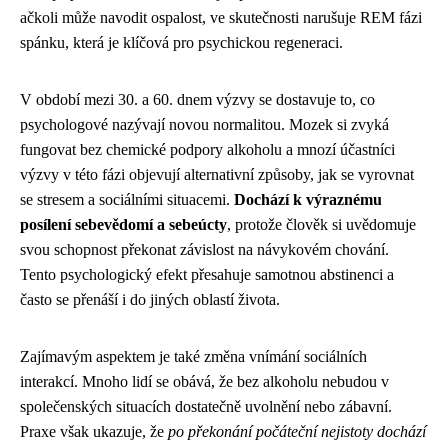
ačkoli může navodit ospalost, ve skutečnosti narušuje REM fázi
spánku, která je klíčová pro psychickou regeneraci.
V období mezi 30. a 60. dnem výzvy se dostavuje to, co
psychologové nazývají novou normalitou. Mozek si zvyká
fungovat bez chemické podpory alkoholu a mnozí účastníci
výzvy v této fázi objevují alternativní způsoby, jak se vyrovnat
se stresem a sociálními situacemi.
Dochází k výraznému
posílení sebevědomí a sebeúcty
, protože člověk si uvědomuje
svou schopnost překonat závislost na návykovém chování.
Tento psychologický efekt přesahuje samotnou abstinenci a
často se přenáší i do jiných oblastí života.
Zajímavým aspektem je také změna vnímání sociálních
interakcí. Mnoho lidí se obává, že bez alkoholu nebudou v
společenských situacích dostatečně uvolnění nebo zábavní.
Praxe však ukazuje, že
po překonání počáteční nejistoty dochází