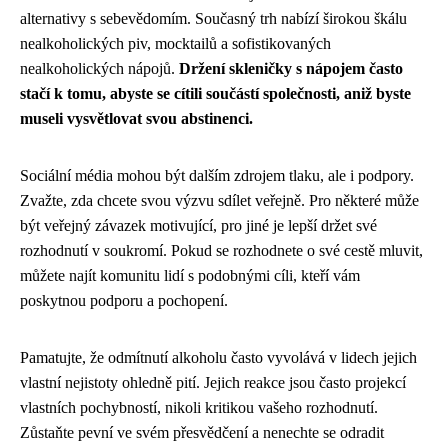
alternativy s sebevědomím. Současný trh nabízí širokou škálu
nealkoholických piv, mocktailů a sofistikovaných
nealkoholických nápojů.
Držení skleničky s nápojem často
stačí k tomu, abyste se cítili součástí společnosti, aniž byste
museli vysvětlovat svou abstinenci.
Sociální média mohou být dalším zdrojem tlaku, ale i podpory.
Zvažte, zda chcete svou výzvu sdílet veřejně. Pro některé může
být veřejný závazek motivující, pro jiné je lepší držet své
rozhodnutí v soukromí. Pokud se rozhodnete o své cestě mluvit,
můžete najít komunitu lidí s podobnými cíli, kteří vám
poskytnou podporu a pochopení.
Pamatujte, že odmítnutí alkoholu často vyvolává v lidech jejich
vlastní nejistoty ohledně pití. Jejich reakce jsou často projekcí
vlastních pochybností, nikoli kritikou vašeho rozhodnutí.
Zůstaňte pevní ve svém přesvědčení a nenechte se odradit