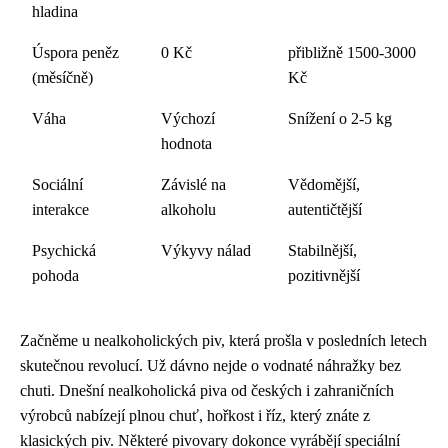
hladina
Úspora peněz
0 Kč
přibližně 1500-3000
(měsíčně)
Kč
Váha
Výchozí
Snížení o 2-5 kg
hodnota
Sociální
Závislé na
Vědomější,
interakce
alkoholu
autentičtější
Psychická
Výkyvy nálad
Stabilnější,
pohoda
pozitivnější
Začněme u nealkoholických piv, která prošla v posledních letech
skutečnou revolucí. Už dávno nejde o vodnaté náhražky bez
chuti. Dnešní nealkoholická piva od českých i zahraničních
výrobců nabízejí plnou chuť, hořkost i říz, který znáte z
klasických piv. Některé pivovary dokonce vyrábějí speciální