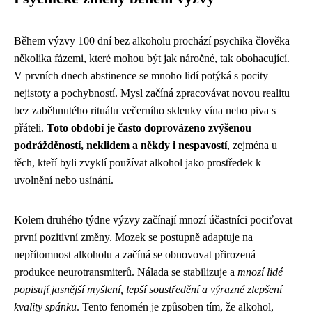
Během výzvy 100 dní bez alkoholu prochází psychika člověka
několika fázemi, které mohou být jak náročné, tak obohacující.
V prvních dnech abstinence se mnoho lidí potýká s pocity
nejistoty a pochybností. Mysl začíná zpracovávat novou realitu
bez zaběhnutého rituálu večerního sklenky vína nebo piva s
přáteli.
Toto období je často doprovázeno zvýšenou
podrážděností, neklidem a někdy i nespavostí
, zejména u
těch, kteří byli zvyklí používat alkohol jako prostředek k
uvolnění nebo usínání.
Kolem druhého týdne výzvy začínají mnozí účastníci pociťovat
první pozitivní změny. Mozek se postupně adaptuje na
nepřítomnost alkoholu a začíná se obnovovat přirozená
produkce neurotransmiterů. Nálada se stabilizuje a
mnozí lidé
popisují jasnější myšlení, lepší soustředění a výrazné zlepšení
kvality spánku
. Tento fenomén je způsoben tím, že alkohol,