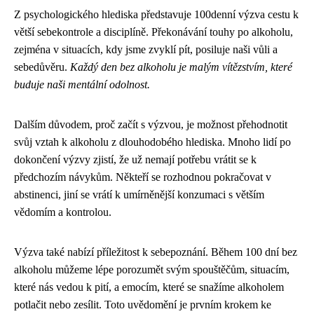
Z psychologického hlediska představuje 100denní výzva cestu k
větší sebekontrole a disciplíně. Překonávání touhy po alkoholu,
zejména v situacích, kdy jsme zvyklí pít, posiluje naši vůli a
sebedůvěru.
Každý den bez alkoholu je malým vítězstvím, které
buduje naši mentální odolnost.
Dalším důvodem, proč začít s výzvou, je možnost přehodnotit
svůj vztah k alkoholu z dlouhodobého hlediska. Mnoho lidí po
dokončení výzvy zjistí, že už nemají potřebu vrátit se k
předchozím návykům. Někteří se rozhodnou pokračovat v
abstinenci, jiní se vrátí k umírněnější konzumaci s větším
vědomím a kontrolou.
Výzva také nabízí příležitost k sebepoznání. Během 100 dní bez
alkoholu můžeme lépe porozumět svým spouštěčům, situacím,
které nás vedou k pití, a emocím, které se snažíme alkoholem
potlačit nebo zesílit. Toto uvědomění je prvním krokem ke