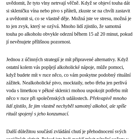
uvědomit, že tyto vlny netrvají věčně. Když se objeví touha dát
si skleničku vína nebo pivo s přáteli, zkuste se na chvíli zastavit
a uvědomit si, co se vlastně děje. Možná jste ve stresu, možná je
to jen zvyk, který se ozývá. Mnoho lidí zjistilo, že samotná
touha po alkoholu obvykle odezní během 15 až 20 minut, pokud
jí nevěnujete přílišnou pozornost.
Jednou z účinných strategií je mít připravené alternativy. Když
ostatní kolem vás popíjejí alkoholické nápoje, může pomoci,
když budete mít v ruce něco, co vám poskytne podobný rituální
zážitek. Nealkoholické pivo, mocktaily, nebo třeba jen perlivá
voda s limetkou v pěkné sklenici mohou uspokojit potřebu mít
něco v ruce při společenských událostech.
Překvapivě mnoho
lidí zjistilo, že jim vlastně nechyběl samotný alkohol, ale spíše
rituál spojený s jeho konzumací.
Další důležitou součástí zvládání chutí je přehodnocení svých