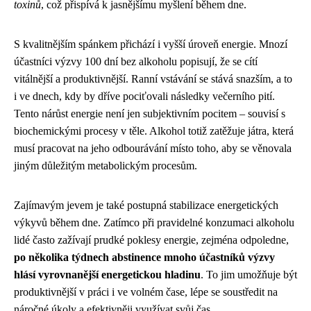
toxinů
, což přispívá k jasnějšímu myšlení během dne.
S kvalitnějším spánkem přichází i vyšší úroveň energie. Mnozí
účastníci výzvy 100 dní bez alkoholu popisují, že se cítí
vitálnější a produktivnější. Ranní vstávání se stává snazším, a to
i ve dnech, kdy by dříve pociťovali následky večerního pití.
Tento nárůst energie není jen subjektivním pocitem – souvisí s
biochemickými procesy v těle. Alkohol totiž zatěžuje játra, která
musí pracovat na jeho odbourávání místo toho, aby se věnovala
jiným důležitým metabolickým procesům.
Zajímavým jevem je také postupná stabilizace energetických
výkyvů během dne. Zatímco při pravidelné konzumaci alkoholu
lidé často zažívají prudké poklesy energie, zejména odpoledne,
po několika týdnech abstinence mnoho účastníků výzvy
hlásí vyrovnanější energetickou hladinu
. To jim umožňuje být
produktivnější v práci i ve volném čase, lépe se soustředit na
náročné úkoly a efektivněji využívat svůj čas.