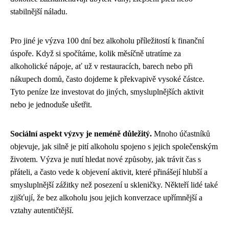
stabilnější náladu.
Pro jiné je výzva 100 dní bez alkoholu příležitostí k finanční
úspoře. Když si spočítáme, kolik měsíčně utratíme za
alkoholické nápoje, ať už v restauracích, barech nebo při
nákupech domů, často dojdeme k překvapivě vysoké částce.
Tyto peníze lze investovat do jiných, smysluplnějších aktivit
nebo je jednoduše ušetřit.
Sociální aspekt výzvy je neméně důležitý.
Mnoho účastníků
objevuje, jak silně je pití alkoholu spojeno s jejich společenským
životem. Výzva je nutí hledat nové způsoby, jak trávit čas s
přáteli, a často vede k objevení aktivit, které přinášejí hlubší a
smysluplnější zážitky než posezení u skleničky. Někteří lidé také
zjišťují, že bez alkoholu jsou jejich konverzace upřímnější a
vztahy autentičtější.