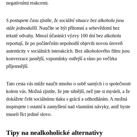
negativními reakcemi.
S postupem času zjistíte, že sociální situace bez alkoholu jsou
stále jednodušší.
Naučíte se být přítomní a sebevědomí bez
tekuté odvahy. Mnozí účastníci výzvy 100 dní bez alkoholu
reportují, že po počátečním nepohodlí objevili novou úroveň
autenticity v sociálních interakcích. Bez alkoholového filtru jsou
konverzace jasnější, vzpomínky ostřejší a ráno po večírku
příjemnější.
Tato cesta vás může naučit mnoho o sobě samých i o společnosti
kolem vás. Možná zjistíte, že jste silnější, než jste si mysleli, a že
dokážete čelit sociálnímu tlaku s grácií a odhodláním. A možná
inspirujete i ostatní k zamyšlení nad vlastními návyky, aniž byste
museli říct jediné slovo.
Tipy na nealkoholické alternativy