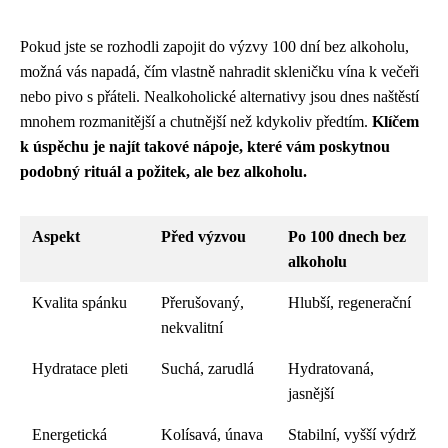
Pokud jste se rozhodli zapojit do výzvy 100 dní bez alkoholu,
možná vás napadá, čím vlastně nahradit skleničku vína k večeři
nebo pivo s přáteli. Nealkoholické alternativy jsou dnes naštěstí
mnohem rozmanitější a chutnější než kdykoliv předtím.
Klíčem
k úspěchu je najít takové nápoje, které vám poskytnou
podobný rituál a požitek, ale bez alkoholu.
Aspekt
Před výzvou
Po 100 dnech bez
alkoholu
Kvalita spánku
Přerušovaný,
Hlubší, regenerační
nekvalitní
Hydratace pleti
Suchá, zarudlá
Hydratovaná,
jasnější
Energetická
Kolísavá, únava
Stabilní, vyšší výdrž