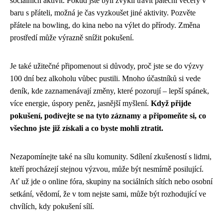
sociálních aktivit. Pokud jste byli zvyklí trávit páteční večery v
baru s přáteli, možná je čas vyzkoušet jiné aktivity. Pozvěte
přátele na bowling, do kina nebo na výlet do přírody. Změna
prostředí může výrazně snížit pokušení.
Je také užitečné připomenout si důvody, proč jste se do výzvy
100 dní bez alkoholu vůbec pustili. Mnoho účastníků si vede
deník, kde zaznamenávají změny, které pozorují – lepší spánek,
více energie, úspory peněz, jasnější myšlení.
Když přijde
pokušení, podívejte se na tyto záznamy a připomeňte si, co
všechno jste již získali a co byste mohli ztratit.
Nezapomínejte také na sílu komunity. Sdílení zkušeností s lidmi,
kteří procházejí stejnou výzvou, může být nesmírně posilující.
Ať už jde o online fóra, skupiny na sociálních sítích nebo osobní
setkání, vědomí, že v tom nejste sami, může být rozhodující ve
chvílích, kdy pokušení sílí.