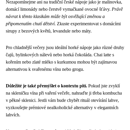
Nezapomínejme ani na tradiční české nápoje jako je malinovka,
domácí limonády nebo čerstvě vymačkané ovocné šťávy.
Právě
návrat k těmto klasikám může být osvěžující změnou a
připomenutím chutí dětství.
Zkuste experimentovat s domácími
sirupy z bezových květů, levandule nebo máty.
Pro chladnější večery jsou ideální horké nápoje jako různé druhy
čajů, bylinkových nálevů nebo horká čokoláda. Chai latte s
kořením nebo zlaté mléko s kurkumou mohou být zajímavou
alternativou k svařenému vínu nebo grogu.
Důležité je také přemýšlet o kontextu pití.
Pokud jste zvyklí
na skleničku vína při vaření večeře, nahraďte ji třeba kombucha
v pěkné sklenici. Jestli vám bude chybět rituál otevírání lahve,
vyzkoušejte prémiové nealkoholické alternativy v elegantních
lahvích.