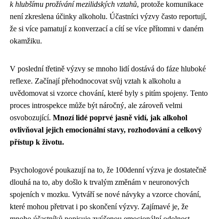
k hlubšímu prožívání mezilidských vztahů
, protože komunikace
není zkreslena účinky alkoholu. Účastníci výzvy často reportují,
že si více pamatují z konverzací a cítí se více přítomni v daném
okamžiku.
V poslední třetině výzvy se mnoho lidí dostává do fáze hluboké
reflexe. Začínají přehodnocovat svůj vztah k alkoholu a
uvědomovat si vzorce chování, které byly s pitím spojeny. Tento
proces introspekce může být náročný, ale zároveň velmi
osvobozující.
Mnozí lidé poprvé jasně vidí, jak alkohol
ovlivňoval jejich emocionální stavy, rozhodování a celkový
přístup k životu.
Psychologové poukazují na to, že 100denní výzva je dostatečně
dlouhá na to, aby došlo k trvalým změnám v neuronových
spojeních v mozku. Vytváří se nové návyky a vzorce chování,
které mohou přetrvat i po skončení výzvy. Zajímavé je, že
mnoho účastníků popisuje zvýšenou emocionální odolnost -