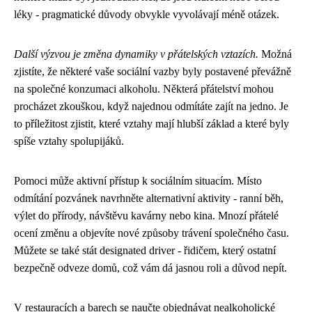
léky - pragmatické důvody obvykle vyvolávají méně otázek.
Další výzvou je změna dynamiky v přátelských vztazích.
Možná
zjistíte, že některé vaše sociální vazby byly postavené převážně
na společné konzumaci alkoholu. Některá přátelství mohou
procházet zkouškou, když najednou odmítáte zajít na jedno. Je
to příležitost zjistit, které vztahy mají hlubší základ a které byly
spíše vztahy spolupijáků.
Pomoci může aktivní přístup k sociálním situacím. Místo
odmítání pozvánek navrhněte alternativní aktivity - ranní běh,
výlet do přírody, návštěvu kavárny nebo kina. Mnozí přátelé
ocení změnu a objevíte nové způsoby trávení společného času.
Můžete se také stát designated driver - řidičem, který ostatní
bezpečně odveze domů, což vám dá jasnou roli a důvod nepít.
V restauracích a barech se naučte objednávat nealkoholické