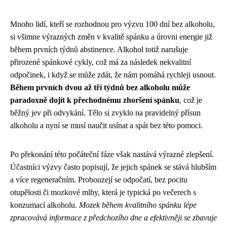
Mnoho lidí, kteří se rozhodnou pro výzvu 100 dní bez alkoholu,
si všimne výrazných změn v kvalitě spánku a úrovni energie již
během prvních týdnů abstinence. Alkohol totiž narušuje
přirozené spánkové cykly, což má za následek nekvalitní
odpočinek, i když se může zdát, že nám pomáhá rychleji usnout.
Během prvních dvou až tří týdnů bez alkoholu může
paradoxně dojít k přechodnému zhoršení spánku
, což je
běžný jev při odvykání. Tělo si zvyklo na pravidelný přísun
alkoholu a nyní se musí naučit usínat a spát bez této pomoci.
Po překonání této počáteční fáze však nastává výrazné zlepšení.
Účastníci výzvy často popisují, že jejich spánek se stává hlubším
a více regeneračním. Probouzejí se odpočatí, bez pocitu
otupělosti či mozkové mlhy, která je typická po večerech s
konzumací alkoholu.
Mozek během kvalitního spánku lépe
zpracovává informace z předchozího dne a efektivněji se zbavuje