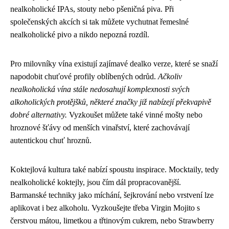
nealkoholické IPAs, stouty nebo pšeničná piva. Při
společenských akcích si tak můžete vychutnat řemeslné
nealkoholické pivo a nikdo nepozná rozdíl.
Pro milovníky vína existují zajímavé dealko verze, které se snaží
napodobit chuťové profily oblíbených odrůd.
Ačkoliv
nealkoholická vína stále nedosahují komplexnosti svých
alkoholických protějšků, některé značky již nabízejí překvapivě
dobré alternativy.
Vyzkoušet můžete také vinné mošty nebo
hroznové šťávy od menších vinařství, které zachovávají
autentickou chuť hroznů.
Koktejlová kultura také nabízí spoustu inspirace. Mocktaily, tedy
nealkoholické koktejly, jsou čím dál propracovanější.
Barmanské techniky jako míchání, šejkrování nebo vrstvení lze
aplikovat i bez alkoholu. Vyzkoušejte třeba Virgin Mojito s
čerstvou mátou, limetkou a třtinovým cukrem, nebo Strawberry