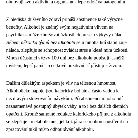
obnovují svou aktivitu a organismus lépe odolává patogenům.
Z hlediska duševního zdraví přináší abstinence také výrazné
benefity. Alkohol je známý svým negativním vlivem na
psychiku – může zhoršovat úzkosti, deprese a výkyvy nálad.
Během několika týdnů bez alkoholu
se u mnoha lidí stabilizuje
nálada, zlepšuje se schopnost zvládat stres a klesá míra úzkosti.
Mnozí účastníci výzvy 100 dní bez alkoholu popisují jasnější
myšlení, lepší paměť a celkově pozitivnější přístup k životu.
Dalším důležitým aspektem je vliv na tělesnou hmotnost.
Alkoholické nápoje jsou kaloricky bohaté a často vedou k
nezdravým stravovacím návykům. Při abstinenci mnoho lidí
zaznamenává postupný úbytek váhy, a to i bez dalších dietních
opatření. Kromě samotné redukce kalorického příjmu z alkoholu
se zlepšuje i metabolismus, jelikož játra se mohou soustředit na
zpracování tuků místo odbourávání alkoholu.