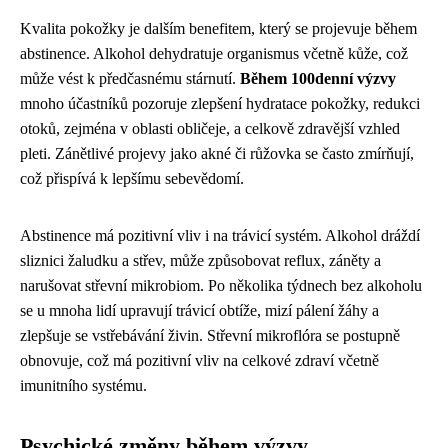
Kvalita pokožky je dalším benefitem, který se projevuje během
abstinence. Alkohol dehydratuje organismus včetně kůže, což
může vést k předčasnému stárnutí.
Během 100denní výzvy
mnoho účastníků pozoruje zlepšení hydratace pokožky, redukci
otoků, zejména v oblasti obličeje, a celkově zdravější vzhled
pleti. Zánětlivé projevy jako akné či růžovka se často zmírňují,
což přispívá k lepšímu sebevědomí.
Abstinence má pozitivní vliv i na trávicí systém. Alkohol dráždí
sliznici žaludku a střev, může způsobovat reflux, záněty a
narušovat střevní mikrobiom. Po několika týdnech bez alkoholu
se u mnoha lidí upravují trávicí obtíže, mizí pálení žáhy a
zlepšuje se vstřebávání živin. Střevní mikroflóra se postupně
obnovuje, což má pozitivní vliv na celkové zdraví včetně
imunitního systému.
Psychické změny během výzvy