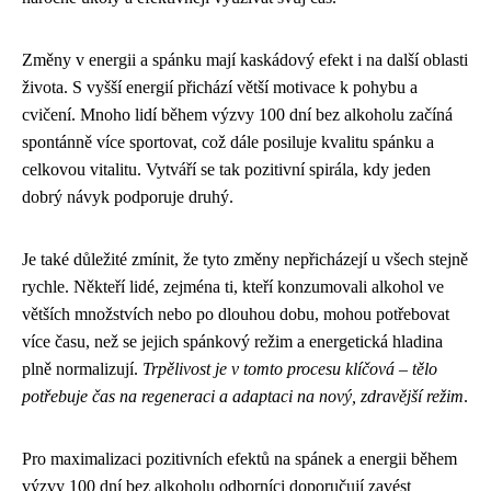
Změny v energii a spánku mají kaskádový efekt i na další oblasti
života. S vyšší energií přichází větší motivace k pohybu a
cvičení. Mnoho lidí během výzvy 100 dní bez alkoholu začíná
spontánně více sportovat, což dále posiluje kvalitu spánku a
celkovou vitalitu. Vytváří se tak pozitivní spirála, kdy jeden
dobrý návyk podporuje druhý.
Je také důležité zmínit, že tyto změny nepřicházejí u všech stejně
rychle. Někteří lidé, zejména ti, kteří konzumovali alkohol ve
větších množstvích nebo po dlouhou dobu, mohou potřebovat
více času, než se jejich spánkový režim a energetická hladina
plně normalizují.
Trpělivost je v tomto procesu klíčová – tělo
potřebuje čas na regeneraci a adaptaci na nový, zdravější režim
.
Pro maximalizaci pozitivních efektů na spánek a energii během
výzvy 100 dní bez alkoholu odborníci doporučují zavést