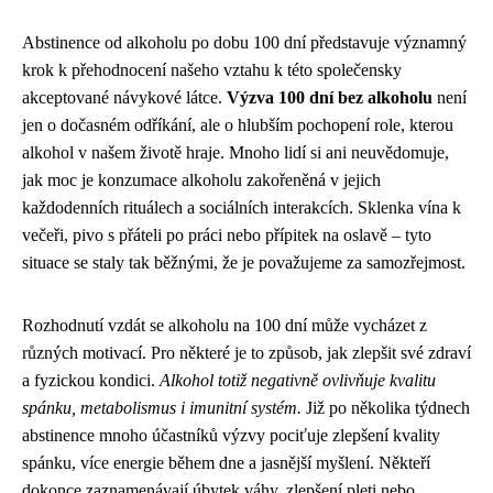
Abstinence od alkoholu po dobu 100 dní představuje významný
krok k přehodnocení našeho vztahu k této společensky
akceptované návykové látce.
Výzva 100 dní bez alkoholu
není
jen o dočasném odříkání, ale o hlubším pochopení role, kterou
alkohol v našem životě hraje. Mnoho lidí si ani neuvědomuje,
jak moc je konzumace alkoholu zakořeněná v jejich
každodenních rituálech a sociálních interakcích. Sklenka vína k
večeři, pivo s přáteli po práci nebo přípitek na oslavě – tyto
situace se staly tak běžnými, že je považujeme za samozřejmost.
Rozhodnutí vzdát se alkoholu na 100 dní může vycházet z
různých motivací. Pro některé je to způsob, jak zlepšit své zdraví
a fyzickou kondici.
Alkohol totiž negativně ovlivňuje kvalitu
spánku, metabolismus i imunitní systém.
Již po několika týdnech
abstinence mnoho účastníků výzvy pociťuje zlepšení kvality
spánku, více energie během dne a jasnější myšlení. Někteří
dokonce zaznamenávají úbytek váhy, zlepšení pleti nebo