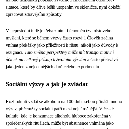
situace, které by dříve řešili utopením ve skleničce, nyní dokáží
zpracovat zdravějšími způsoby.
V neposlední řadě je třeba zmínit i fenomén tzv. růstového
myšlení, které se během výzvy často rozvíjí. Člověk začíná
vnímat překážky jako příležitosti k růstu, nikoli jako důvody k
rezignaci.
Tato změna perspektivy může mít transformativní
účinek na celkový přístup k životním výzvám
a často přetrvává
jako jeden z nejcennějších darů celého experimentu.
Sociální výzvy a jak je zvládat
Rozhodnutí vzdát se alkoholu na 100 dní s sebou přináší mnoho
výzev, přičemž ty sociální patří mezi nejnáročnější. V české
kultuře, kde je konzumace alkoholu hluboce zakořeněná v
společenských rituálech, může být abstinence vnímána jako