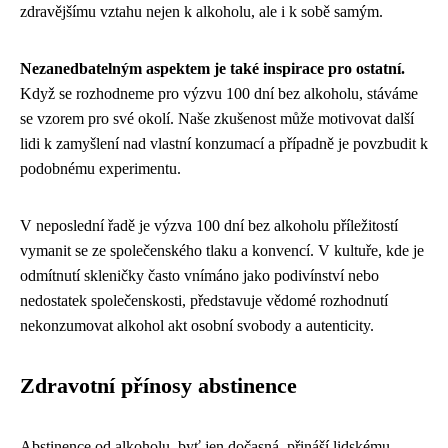
zdravějšímu vztahu nejen k alkoholu, ale i k sobě samým.
Nezanedbatelným aspektem je také inspirace pro ostatní.
Když se rozhodneme pro výzvu 100 dní bez alkoholu, stáváme
se vzorem pro své okolí. Naše zkušenost může motivovat další
lidi k zamyšlení nad vlastní konzumací a případně je povzbudit k
podobnému experimentu.
V neposlední řadě je výzva 100 dní bez alkoholu příležitostí
vymanit se ze společenského tlaku a konvencí. V kultuře, kde je
odmítnutí skleničky často vnímáno jako podivínství nebo
nedostatek společenskosti, představuje vědomé rozhodnutí
nekonzumovat alkohol akt osobní svobody a autenticity.
Zdravotní přínosy abstinence
Abstinence od alkoholu, byť jen dočasná, přináší lidskému