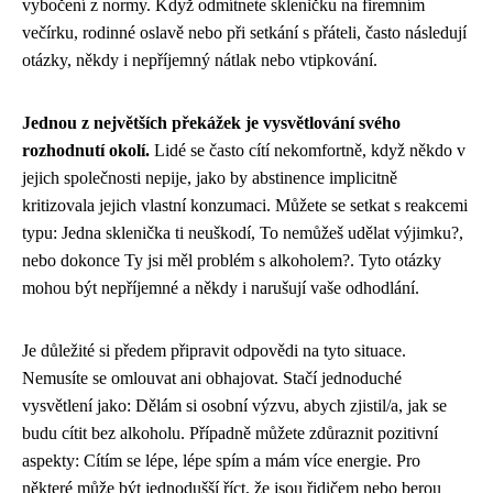
vybočení z normy. Když odmítnete skleničku na firemním
večírku, rodinné oslavě nebo při setkání s přáteli, často následují
otázky, někdy i nepříjemný nátlak nebo vtipkování.
Jednou z největších překážek je vysvětlování svého
rozhodnutí okolí.
Lidé se často cítí nekomfortně, když někdo v
jejich společnosti nepije, jako by abstinence implicitně
kritizovala jejich vlastní konzumaci. Můžete se setkat s reakcemi
typu: Jedna sklenička ti neuškodí, To nemůžeš udělat výjimku?,
nebo dokonce Ty jsi měl problém s alkoholem?. Tyto otázky
mohou být nepříjemné a někdy i narušují vaše odhodlání.
Je důležité si předem připravit odpovědi na tyto situace.
Nemusíte se omlouvat ani obhajovat. Stačí jednoduché
vysvětlení jako: Dělám si osobní výzvu, abych zjistil/a, jak se
budu cítit bez alkoholu. Případně můžete zdůraznit pozitivní
aspekty: Cítím se lépe, lépe spím a mám více energie. Pro
některé může být jednodušší říct, že jsou řidičem nebo berou