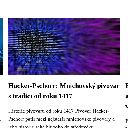
Hacker-Pschorr: Mnichovský pivovar
s tradicí od roku 1417
Historie pivovaru od roku 1417 Pivovar Hacker-
,
Pschorr patří mezi nejstarší mnichovské pivovary a
P
jeho historie sahá hluboko do středověku,...