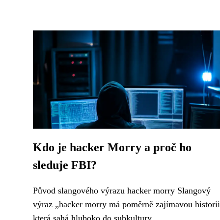
Kdo je hacker Morry a proč ho
sleduje FBI?
Původ slangového výrazu hacker morry Slangový
výraz „hacker morry má poměrně zajímavou historii
která sahá hluboko do subkultury...