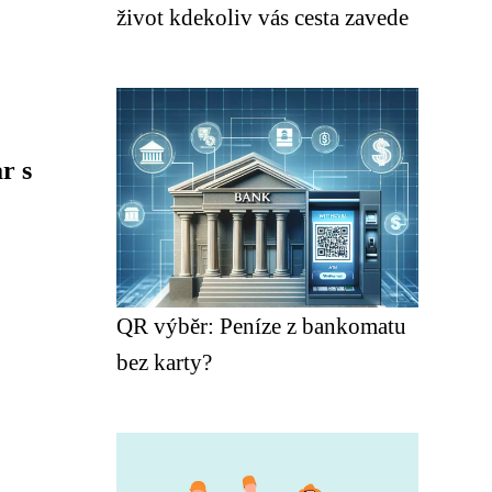
život kdekoliv vás cesta zavede
r s
QR výběr: Peníze z bankomatu
bez karty?