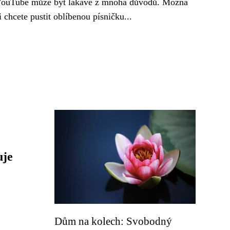
ouTube může být lákavé z mnoha důvodů. Možná
i chcete pustit oblíbenou písničku...
uje
Dům na kolech: Svobodný