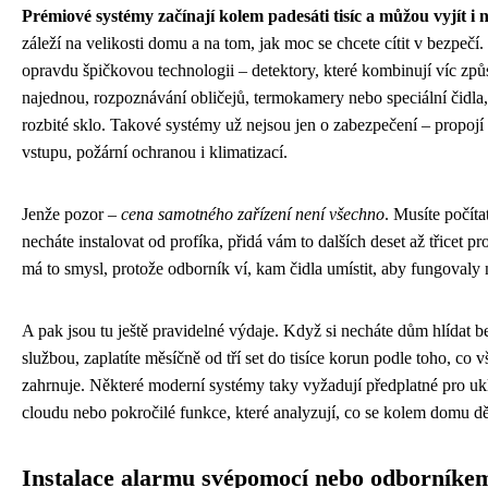
Prémiové systémy začínají kolem padesáti tisíc a můžou vyjít i n
záleží na velikosti domu a na tom, jak moc se chcete cítit v bezpečí
opravdu špičkovou technologii – detektory, které kombinují víc zp
najednou, rozpoznávání obličejů, termokamery nebo speciální čidla, 
rozbité sklo. Takové systémy už nejsou jen o zabezpečení – propojí 
vstupu, požární ochranou i klimatizací.
Jenže pozor –
cena samotného zařízení není všechno
. Musíte počítat
necháte instalovat od profíka, přidá vám to dalších deset až třicet pr
má to smysl, protože odborník ví, kam čidla umístit, aby fungovaly n
A pak jsou tu ještě pravidelné výdaje. Když si necháte dům hlídat b
službou, zaplatíte měsíčně od tří set do tisíce korun podle toho, co 
zahrnuje. Některé moderní systémy taky vyžadují předplatné pro uk
cloudu nebo pokročilé funkce, které analyzují, co se kolem domu dě
Instalace alarmu svépomocí nebo odborníke