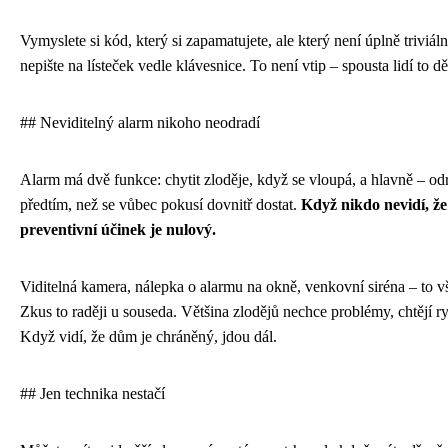
Vymyslete si kód, který si zapamatujete, ale který není úplně triviál
nepište na lísteček vedle klávesnice. To není vtip – spousta lidí to dě
## Neviditelný alarm nikoho neodradí
Alarm má dvě funkce: chytit zloděje, když se vloupá, a hlavně – odr
předtím, než se vůbec pokusí dovnitř dostat.
Když nikdo nevidí, že
preventivní účinek je nulový.
Viditelná kamera, nálepka o alarmu na okně, venkovní siréna – to vš
Zkus to raději u souseda. Většina zlodějů nechce problémy, chtějí r
Když vidí, že dům je chráněný, jdou dál.
## Jen technika nestačí