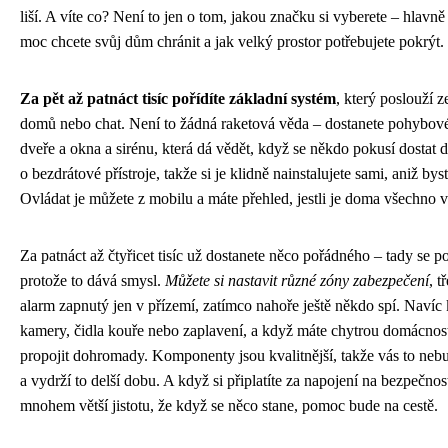
liší. A víte co? Není to jen o tom, jakou značku si vyberete – hlavně
moc chcete svůj dům chránit a jak velký prostor potřebujete pokrýt.
Za pět až patnáct tisíc pořídíte základní systém
, který poslouží 
domů nebo chat. Není to žádná raketová věda – dostanete pohybové
dveře a okna a sirénu, která dá vědět, když se někdo pokusí dostat d
o bezdrátové přístroje, takže si je klidně nainstalujete sami, aniž bys
Ovládat je můžete z mobilu a máte přehled, jestli je doma všechno 
Za patnáct až čtyřicet tisíc už dostanete něco pořádného – tady se po
protože to dává smysl.
Můžete si nastavit různé zóny zabezpečení
, t
alarm zapnutý jen v přízemí, zatímco nahoře ještě někdo spí. Navíc 
kamery, čidla kouře nebo zaplavení, a když máte chytrou domácnost
propojit dohromady. Komponenty jsou kvalitnější, takže vás to nebu
a vydrží to delší dobu. A když si připlatíte za napojení na bezpečno
mnohem větší jistotu, že když se něco stane, pomoc bude na cestě.