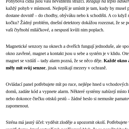
Pohybová čidla jsou vaši neviditelní strážci.
Reagují na teplo lidské
každý pohyb v místnosti. Nejlepší je umístit je tam, kudy by musel p
dostane dovnitř – do chodby, obýváku nebo k schodišti. A co když
kočku? Žádný problém, dnešní detektory dokážou rozeznat, že se p
vaši čtyřnohí miláčkové, a nespustí kvůli nim poplach.
Magnetické senzory na oknech a dveřích fungují jednoduše, ale spo
okno zavřené, magnet a kontakt jsou u sebe a systém je v klidu. Ot
magnet se vzdálí – tady alarm pozná, že se něco děje.
Každé okno 
měly mít svůj senzor
, jinak vznikají mezery v ochraně.
Ovládací panel potřebujete mít po ruce, nejlépe hned u vchodových 
domů, zadáte kód a vypnete alarm. Některé systémy nabízejí místo 
nebo dokonce čtečku otisků prstů – žádné heslo si nemusíte pamato
zapomenout.
Siréna má jasný účel: vyděsit zloděje a upozornit okolí. Potřebujete