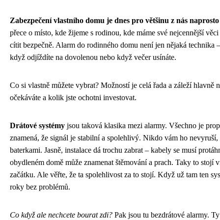
Zabezpečení vlastního domu je dnes pro většinu z nás naprosto
přece o místo, kde žijeme s rodinou, kde máme své nejcennější věc
cítit bezpečně. Alarm do rodinného domu není jen nějaká technika – j
když odjíždíte na dovolenou nebo když večer usínáte.
Co si vlastně můžete vybrat? Možností je celá řada a záleží hlavně 
očekáváte a kolik jste ochotni investovat.
Drátové systémy
jsou taková klasika mezi alarmy. Všechno je prop
znamená, že signál je stabilní a spolehlivý. Nikdo vám ho nevyruší
baterkami. Jasně, instalace dá trochu zabrat – kabely se musí protá
obydleném domě může znamenat štěmování a prach. Taky to stojí v
začátku. Ale věřte, že ta spolehlivost za to stojí. Když už tam ten sy
roky bez problémů.
Co když ale nechcete bourat zdi?
Pak jsou tu bezdrátové alarmy. T