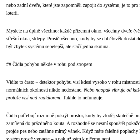
nebo zadní dveře, které jste zapomněli zapojit do systému, je to pro
loterii.
Myslete na úplně všechno: každé přízemní okno, všechny dveře (vče
střešní okna, sklepy. Prostě všechno, kudy by se dal člověk dostat d
být zbytek systému sebelepší, ale stačí jedna skulina.
## Čidla pohybu někde v rohu pod stropem
Vidíte to často – detektor pohybu visí kdesi vysoko v rohu místnosti
normálních okolností nikdo nedostane.
Nebo naopak vibruje od kaž
protože visí nad radiátorem.
Takhle to nefunguje.
Čidla potřebují rozumně pokrýt prostor, kudy by zloděj skutečně pr
zamířená do prázdného kouta. A rozhodně se nesmí spouštět pokaž
projde pes nebo zatáhne mírný vánek. Když máte falešné poplachy
systém prostě vypnete – a pak už vám k ničemu není.