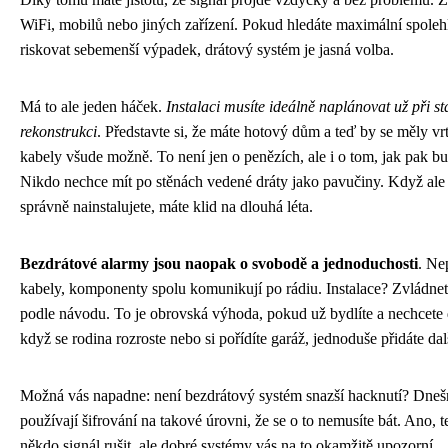
WiFi, mobilů nebo jiných zařízení. Pokud hledáte maximální spolehl
riskovat sebemenší výpadek, drátový systém je jasná volba.
Má to ale jeden háček.
Instalaci musíte ideálně naplánovat už při s
rekonstrukci
. Představte si, že máte hotový dům a teď by se měly vrta
kabely všude možně. To není jen o penězích, ale i o tom, jak pak 
Nikdo nechce mít po stěnách vedené dráty jako pavučiny. Když ale
správně nainstalujete, máte klid na dlouhá léta.
Bezdrátové alarmy jsou naopak o svobodě a jednoduchosti
. Ne
kabely, komponenty spolu komunikují po rádiu. Instalace? Zvládnete
podle návodu. To je obrovská výhoda, pokud už bydlíte a nechcete
když se rodina rozroste nebo si pořídíte garáž, jednoduše přidáte dalš
Možná vás napadne: není bezdrátový systém snazší hacknutí? Dnešn
používají šifrování na takové úrovni, že se o to nemusíte bát. Ano, 
někdo signál rušit, ale dobré systémy vás na to okamžitě upozorní.