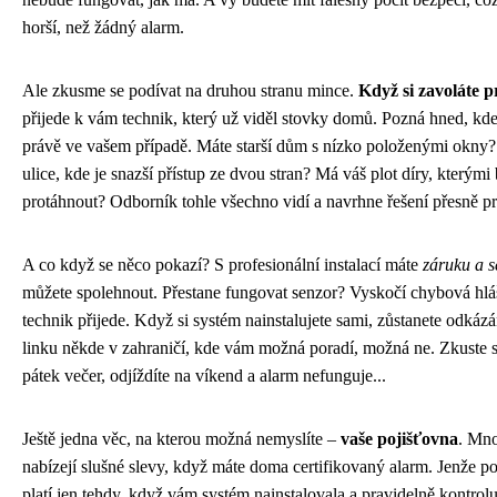
horší, než žádný alarm.
Ale zkusme se podívat na druhou stranu mince.
Když si zavoláte p
přijede k vám technik, který už viděl stovky domů. Pozná hned, kde
právě ve vašem případě. Máte starší dům s nízko položenými okny?
ulice, kde je snazší přístup ze dvou stran? Má váš plot díry, kterým
protáhnout? Odborník tohle všechno vidí a navrhne řešení přesně pro
A co když se něco pokazí? S profesionální instalací máte
záruku a s
můžete spolehnout. Přestane fungovat senzor? Vyskočí chybová hlá
technik přijede. Když si systém nainstalujete sami, zůstanete odkáz
linku někde v zahraničí, kde vám možná poradí, možná ne. Zkuste si 
pátek večer, odjíždíte na víkend a alarm nefunguje...
Ještě jedna věc, na kterou možná nemyslíte –
vaše pojišťovna
. Mno
nabízejí slušné slevy, když máte doma certifikovaný alarm. Jenže po
platí jen tehdy, když vám systém nainstalovala a pravidelně kontrol