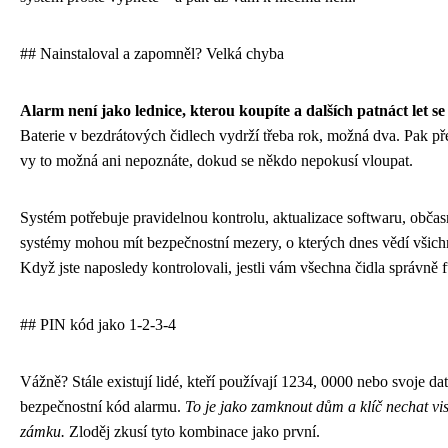
## Nainstaloval a zapomněl? Velká chyba
Alarm není jako lednice, kterou koupíte a dalších patnáct let se 
Baterie v bezdrátových čidlech vydrží třeba rok, možná dva. Pak př
vy to možná ani nepoznáte, dokud se někdo nepokusí vloupat.
Systém potřebuje pravidelnou kontrolu, aktualizace softwaru, občasn
systémy mohou mít bezpečnostní mezery, o kterých dnes vědí všichn
Když jste naposledy kontrolovali, jestli vám všechna čidla správně 
## PIN kód jako 1-2-3-4
Vážně? Stále existují lidé, kteří používají 1234, 0000 nebo svoje d
bezpečnostní kód alarmu.
To je jako zamknout dům a klíč nechat vis
zámku.
Zloděj zkusí tyto kombinace jako první.