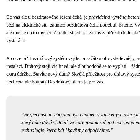
Co vás ale u bezdrátového řešení čeká, je
pravidelná výměna bateri
běží na elektrické síti, zatímco bezdrátová čidla potřebují baterie. Vyd
ale musíte na to myslet. Zkrátka si jednou za čas zapište do kalendá
vystaráno.
A co cena? Bezdrátový systém vyjde na začátku obvykle levněji, pro
instalaci. Drátový stojí víc hned, ale dlouhodobě se to vyplatí – žád
extra údržba. Stavíte nový dům? Skvělá příležitost pro drátový syst
nechcete nic bourat? Bezdrátový alarm je pro vás.
Bezpečnost našeho domova není jen o zamčených dveřích, a
který nám dává vědomí, že naše rodina spí pod ochranou m
technologie, která bdí i když my odpočíváme.