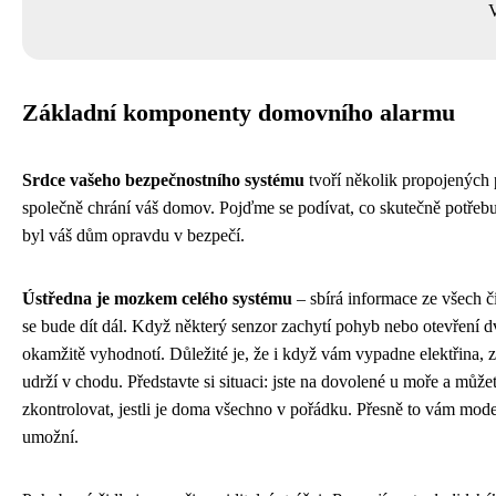
V
Základní komponenty domovního alarmu
Srdce vašeho bezpečnostního systému
tvoří několik propojených 
společně chrání váš domov. Pojďme se podívat, co skutečně potřebu
byl váš dům opravdu v bezpečí.
Ústředna je mozkem celého systému
– sbírá informace ze všech č
se bude dít dál. Když některý senzor zachytí pohyb nebo otevření dv
okamžitě vyhodnotí. Důležité je, že i když vám vypadne elektřina, zá
udrží v chodu. Představte si situaci: jste na dovolené u moře a můžet
zkontrolovat, jestli je doma všechno v pořádku. Přesně to vám mode
umožní.