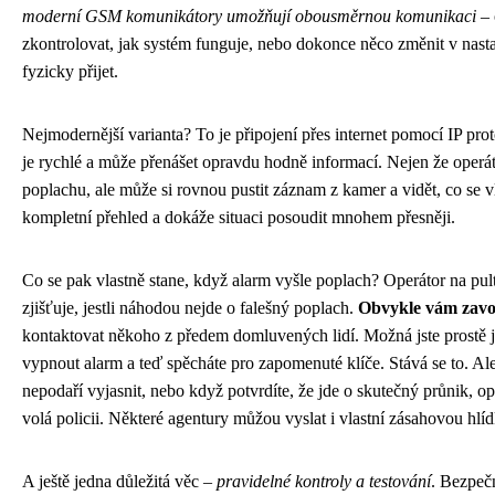
moderní GSM komunikátory umožňují obousměrnou komunikaci
– 
zkontrolovat, jak systém funguje, nebo dokonce něco změnit v nast
fyzicky přijet.
Nejmodernější varianta? To je připojení přes internet pomocí IP pro
je rychlé a může přenášet opravdu hodně informací. Nejen že operá
poplachu, ale může si rovnou pustit záznam z kamer a vidět, co se v
kompletní přehled a dokáže situaci posoudit mnohem přesněji.
Co se pak vlastně stane, když alarm vyšle poplach? Operátor na pul
zjišťuje, jestli náhodou nejde o falešný poplach.
Obvykle vám zavo
kontaktovat někoho z předem domluvených lidí. Možná jste prostě 
vypnout alarm a teď spěcháte pro zapomenuté klíče. Stává se to. Ale
nepodaří vyjasnit, nebo když potvrdíte, že jde o skutečný průnik, o
volá policii. Některé agentury můžou vyslat i vlastní zásahovou hlí
A ještě jedna důležitá věc –
pravidelné kontroly a testování
. Bezpeč