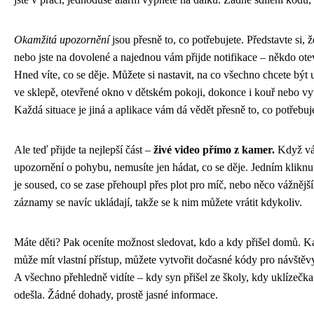
Okamžitá upozornění
jsou přesně to, co potřebujete. Představte si, ž
nebo jste na dovolené a najednou vám přijde notifikace – někdo otev
Hned víte, co se děje. Můžete si nastavit, na co všechno chcete být
ve sklepě, otevřené okno v dětském pokoji, dokonce i kouř nebo vyt
Každá situace je jiná a aplikace vám dá vědět přesně to, co potřebuje
Ale teď přijde ta nejlepší část –
živé video přímo z kamer.
Když vá
upozornění o pohybu, nemusíte jen hádat, co se děje. Jedním kliknutím
je soused, co se zase přehoupl přes plot pro míč, nebo něco vážněj
záznamy se navíc ukládají, takže se k nim můžete vrátit kdykoliv.
Máte děti? Pak oceníte možnost sledovat, kdo a kdy přišel domů. K
může mít vlastní přístup, můžete vytvořit dočasné kódy pro návštěv
A všechno přehledně vidíte – kdy syn přišel ze školy, kdy uklízečka
odešla. Žádné dohady, prostě jasné informace.