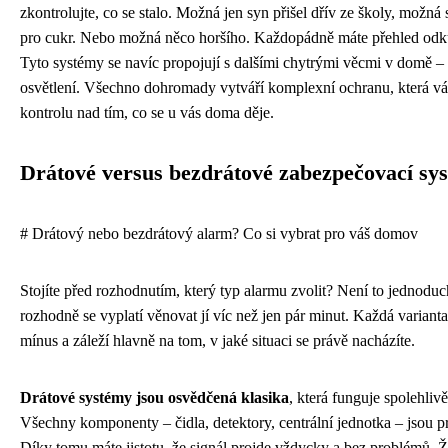
zkontrolujte, co se stalo. Možná jen syn přišel dřív ze školy, možná
pro cukr. Nebo možná něco horšího. Každopádně máte přehled odku
Tyto systémy se navíc propojují s dalšími chytrými věcmi v domě 
osvětlení. Všechno dohromady vytváří komplexní ochranu, která v
kontrolu nad tím, co se u vás doma děje.
Drátové versus bezdrátové zabezpečovací sy
# Drátový nebo bezdrátový alarm? Co si vybrat pro váš domov
Stojíte před rozhodnutím, který typ alarmu zvolit? Není to jednoduc
rozhodně se vyplatí věnovat jí víc než jen pár minut. Každá varianta
mínus a záleží hlavně na tom, v jaké situaci se právě nacházíte.
Drátové systémy jsou osvědčená klasika
, která funguje spolehlivě
Všechny komponenty – čidla, detektory, centrální jednotka – jsou p
Díky tomu máte jistotu, že signál projde vždycky a bez problémů. 