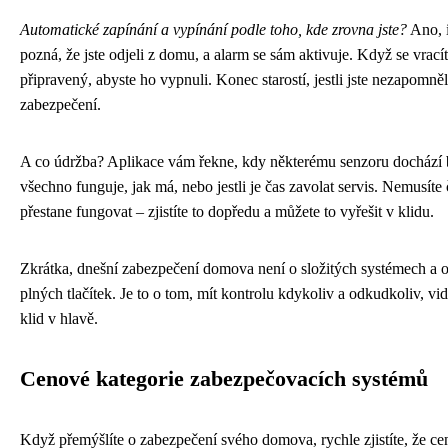
Automatické zapínání a vypínání podle toho, kde zrovna jste?
Ano, i
pozná, že jste odjeli z domu, a alarm se sám aktivuje. Když se vracít
připravený, abyste ho vypnuli. Konec starostí, jestli jste nezapomně
zabezpečení.
A co údržba? Aplikace vám řekne, kdy některému senzoru dochází bat
všechno funguje, jak má, nebo jestli je čas zavolat servis. Nemusíte
přestane fungovat – zjistíte to dopředu a můžete to vyřešit v klidu.
Zkrátka, dnešní zabezpečení domova není o složitých systémech a 
plných tlačítek. Je to o tom, mít kontrolu kdykoliv a odkudkoliv, vidě
klid v hlavě.
Cenové kategorie zabezpečovacích systémů
Když přemýšlíte o zabezpečení svého domova, rychle zjistíte, že ce