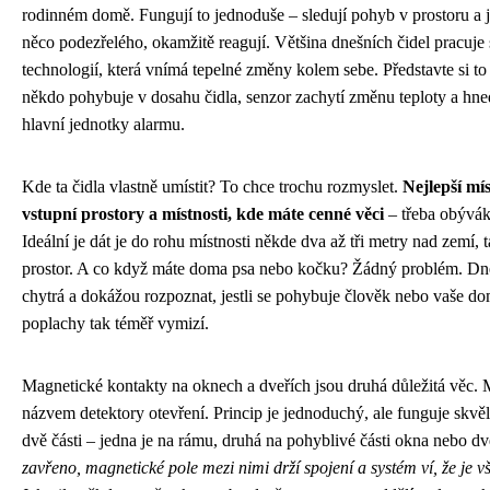
rodinném domě. Fungují to jednoduše – sledují pohyb v prostoru a 
něco podezřelého, okamžitě reagují. Většina dnešních čidel pracuje
technologií, která vnímá tepelné změny kolem sebe. Představte si to 
někdo pohybuje v dosahu čidla, senzor zachytí změnu teploty a hne
hlavní jednotky alarmu.
Kde ta čidla vlastně umístit? To chce trochu rozmyslet.
Nejlepší mí
vstupní prostory a místnosti, kde máte cenné věci
– třeba obývák
Ideální je dát je do rohu místnosti někde dva až tři metry nad zemí, 
prostor. A co když máte doma psa nebo kočku? Žádný problém. Dne
chytrá a dokážou rozpoznat, jestli se pohybuje člověk nebo vaše do
poplachy tak téměř vymizí.
Magnetické kontakty na oknech a dveřích jsou druhá důležitá věc.
názvem detektory otevření. Princip je jednoduchý, ale funguje skvě
dvě části – jedna je na rámu, druhá na pohyblivé části okna nebo dv
zavřeno, magnetické pole mezi nimi drží spojení a systém ví, že je 