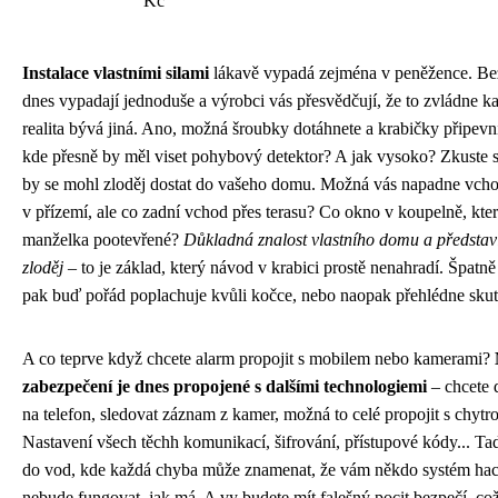
Kč
Instalace vlastními silami
lákavě vypadá zejména v peněžence. Be
dnes vypadají jednoduše a výrobci vás přesvědčují, že to zvládne k
realita bývá jiná. Ano, možná šroubky dotáhnete a krabičky připevn
kde přesně by měl viset pohybový detektor? A jak vysoko? Zkuste si
by se mohl zloděj dostat do vašeho domu. Možná vás napadne vch
v přízemí, ale co zadní vchod přes terasu? Co okno v koupelně, kte
manželka pootevřené?
Důkladná znalost vlastního domu a představi
zloděj
– to je základ, který návod v krabici prostě nenahradí. Špatn
pak buď pořád poplachuje kvůli kočce, nebo naopak přehlédne skut
A co teprve když chcete alarm propojit s mobilem nebo kamerami?
zabezpečení je dnes propojené s dalšími technologiemi
– chcete 
na telefon, sledovat záznam z kamer, možná to celé propojit s chytr
Nastavení všech těchh komunikací, šifrování, přístupové kódy... Ta
do vod, kde každá chyba může znamenat, že vám někdo systém hac
nebude fungovat, jak má. A vy budete mít falešný pocit bezpečí, což