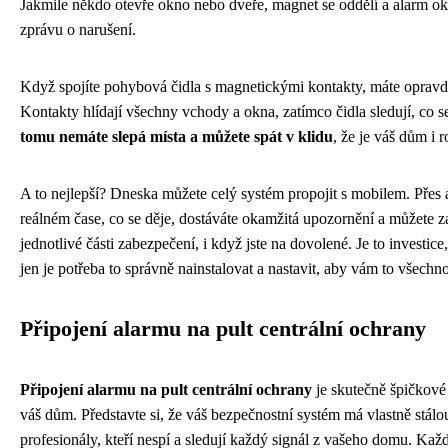
Jakmile někdo otevře okno nebo dveře, magnet se oddělí a alarm o
zprávu o narušení.
Když spojíte pohybová čidla s magnetickými kontakty, máte opravd
Kontakty hlídají všechny vchody a okna, zatímco čidla sledují, co s
tomu nemáte slepá místa a můžete spát v klidu
, že je váš dům i 
A to nejlepší? Dneska můžete celý systém propojit s mobilem. Přes a
reálném čase, co se děje, dostáváte okamžitá upozornění a můžete z
jednotlivé části zabezpečení, i když jste na dovolené. Je to investice,
jen je potřeba to správně nainstalovat a nastavit, aby vám to všechn
Připojení alarmu na pult centrální ochrany
Připojení alarmu na pult centrální ochrany
je skutečně špičkové
váš dům. Představte si, že váš bezpečnostní systém má vlastně stálo
profesionály, kteří nespí a sledují každý signál z vašeho domu. Ka