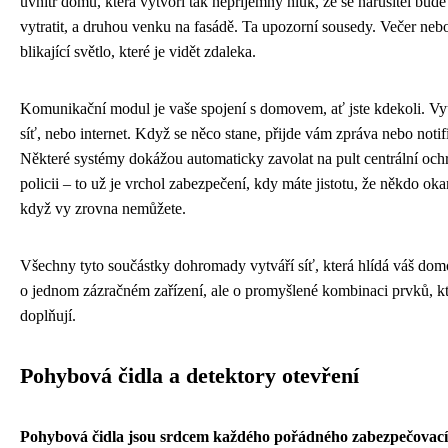
uvnitř domu, která vytvoří tak nepříjemný hluk, že se narušitel bude 
vytratit, a druhou venku na fasádě. Ta upozorní sousedy. Večer neb
blikající světlo, které je vidět zdaleka.
Komunikační modul je vaše spojení s domovem, ať jste kdekoli. V
síť, nebo internet. Když se něco stane, přijde vám zpráva nebo notif
Některé systémy dokážou automaticky zavolat na pult centrální oc
policii – to už je vrchol zabezpečení, kdy máte jistotu, že někdo oka
když vy zrovna nemůžete.
Všechny tyto součástky dohromady vytváří síť, která hlídá váš dom
o jednom zázračném zařízení, ale o promyšlené kombinaci prvků, k
doplňují.
Pohybová čidla a detektory otevření
Pohybová čidla jsou srdcem každého pořádného zabezpečovac