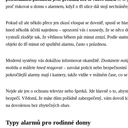
proč riskovat u domu s alarmem, když o tři ulice dál stojí nechráně
Pokud už ale někdo přece jen zkusí vloupat se dovnitř, spustí se hlas
hned několik účelů najednou – upozorní vás i sousedy, že se něco d
vystraší zloděje tak, že většinou během pár minut zmizí. Podle statis
objekt do tří minut od spuštění alarmu, často s prázdnou.
Moderní systémy vás dokážou informovat okamžitě.
Dostanete noti
mobilu a můžete hned reagovat
– zavolat policii nebo bezpečnostní
pokročilejší alarmy mají i kamery, takže vidíte v reálném čase, co s
Nejde ale jen o ochranu televize nebo šperků. Jde hlavně o to, abyste
bezpečí. Vědomí, že máte dům pořádně zabezpečený, vám dovolí kli
na dovolenou bez zbytečných obav.
Typy alarmů pro rodinné domy