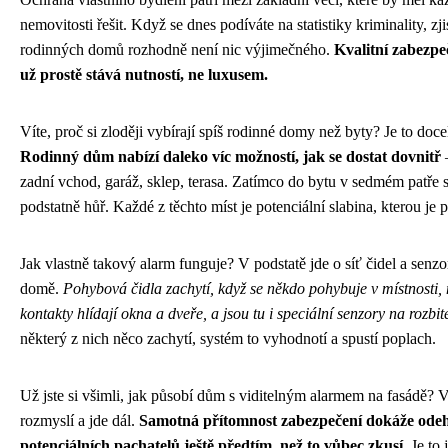
nemovitosti řešit. Když se dnes podíváte na statistiky kriminality, zji
rodinných domů rozhodně není nic výjimečného.
Kvalitní zabezpe
už prostě stává nutností, ne luxusem.
Víte, proč si zloději vybírají spíš rodinné domy než byty? Je to doce
Rodinný dům nabízí daleko víc možností, jak se dostat dovnitř
–
zadní vchod, garáž, sklep, terasa. Zatímco do bytu v sedmém patře 
podstatně hůř. Každé z těchto míst je potenciální slabina, kterou je p
Jak vlastně takový alarm funguje? V podstatě jde o síť čidel a senz
domě.
Pohybová čidla zachytí, když se někdo pohybuje v místnosti,
kontakty hlídají okna a dveře, a jsou tu i speciální senzory na rozbité
některý z nich něco zachytí, systém to vyhodnotí a spustí poplach.
Už jste si všimli, jak působí dům s viditelným alarmem na fasádě? Vě
rozmyslí a jde dál.
Samotná přítomnost zabezpečení dokáže ode
potenciálních pachatelů ještě předtím, než to vůbec zkusí.
Je to 