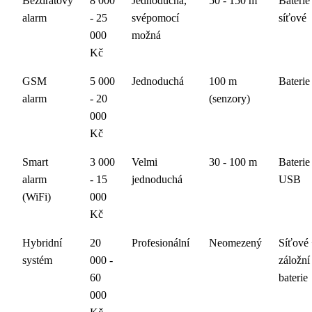
Bezdrátový
8 000
Jednoduchá,
50 - 150 m
Baterie
alarm
- 25
svépomocí
síťové
000
možná
Kč
GSM
5 000
Jednoduchá
100 m
Baterie
alarm
- 20
(senzory)
000
Kč
Smart
3 000
Velmi
30 - 100 m
Baterie
alarm
- 15
jednoduchá
USB
(WiFi)
000
Kč
Hybridní
20
Profesionální
Neomezený
Síťové
systém
000 -
záložní
60
baterie
000