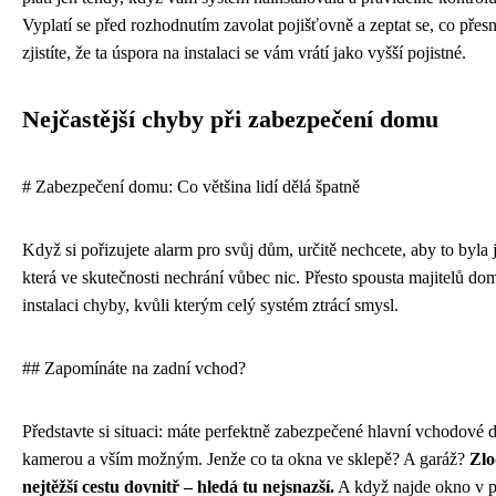
Vyplatí se před rozhodnutím zavolat pojišťovně a zeptat se, co pře
zjistíte, že ta úspora na instalaci se vám vrátí jako vyšší pojistné.
Nejčastější chyby při zabezpečení domu
# Zabezpečení domu: Co většina lidí dělá špatně
Když si pořizujete alarm pro svůj dům, určitě nechcete, aby to byla 
která ve skutečnosti nechrání vůbec nic. Přesto spousta majitelů do
instalaci chyby, kvůli kterým celý systém ztrácí smysl.
## Zapomínáte na zadní vchod?
Představte si situaci: máte perfektně zabezpečené hlavní vchodové d
kamerou a vším možným. Jenže co ta okna ve sklepě? A garáž?
Zlo
nejtěžší cestu dovnitř – hledá tu nejsnazší.
A když najde okno v p