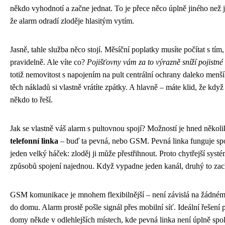
někdo vyhodnotí a začne jednat. To je přece něco úplně jiného než j
že alarm odradí zloděje hlasitým vytím.
Jasně, tahle služba něco stojí. Měsíční poplatky musíte počítat s tím,
pravidelně. Ale víte co?
Pojišťovny vám za to výrazně sníží pojistn
totiž nemovitost s napojením na pult centrální ochrany daleko menší 
těch nákladů si vlastně vrátíte zpátky. A hlavně – máte klid, že když
někdo to řeší.
Jak se vlastně váš alarm s pultovnou spojí? Možností je hned někol
telefonní linka
– buď ta pevná, nebo GSM. Pevná linka funguje spo
jeden velký háček: zloděj ji může přestřihnout. Proto chytřejší syst
způsobů spojení najednou. Když vypadne jeden kanál, druhý to zac
GSM komunikace je mnohem flexibilnější – není závislá na žádné
do domu. Alarm prostě pošle signál přes mobilní síť. Ideální řešení
domy někde v odlehlejších místech, kde pevná linka není úplně spo