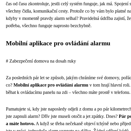
čas od času zkontroluje, jestli celý systém funguje, jak má. Spojení 
všechny čidla, komunikační cesty. Protože co by vám bylo platné n
kdyby v momentě pravdy alarm selhal? Pravidelná údržba zajistí, ž
potřeba, všechno funguje naprosto bezchybně.
Mobilní aplikace pro ovládání alarmu
# Zabezpečení domova na dosah ruky
Za posledních pár let se způsob, jakým chráníme své domovy, pořád
co?
Mobilní aplikace pro ovládání alarmu
v tom hrají hlavní roli
běhat k ovládacímu panelu na zdi – všechno máte prostě v telefonu.
Pamatujete si, kdy jste naposledy odjeli z domu a po pár kilometrech si
jste zapnuli alarm? Dřív jste museli otočit a jet zpátky. Dnes?
Pár po
a máte hotovo.
A když se třeba nečekaně objeví tchýně nebo přijed
jste v práci, jednoduše alarm vypnete na dálku. Žádné sdílení kódů