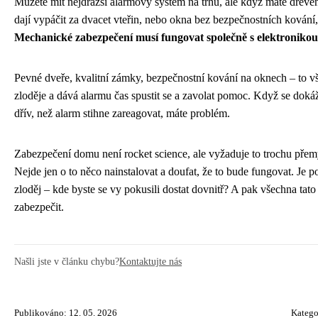
Můžete mít nejdražší alarmový systém na trhu, ale když máte dřevěn
dají vypáčit za dvacet vteřin, nebo okna bez bezpečnostních kování,
Mechanické zabezpečení musí fungovat společně s elektronikou
Pevné dveře, kvalitní zámky, bezpečnostní kování na oknech – to 
zloděje a dává alarmu čas spustit se a zavolat pomoc. Když se dokáž
dřív, než alarm stihne zareagovat, máte problém.
Zabezpečení domu není rocket science, ale vyžaduje to trochu přem
Nejde jen o to něco nainstalovat a doufat, že to bude fungovat. Je p
zloděj – kde byste se vy pokusili dostat dovnitř? A pak všechna tat
zabezpečit.
Našli jste v článku chybu?
Kontaktujte nás
Publikováno: 12. 05. 2026
Katego