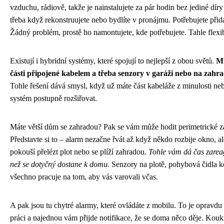
vzduchu, rádiově, takže je nainstalujete za pár hodin bez jediné díry
třeba když rekonstruujete nebo bydlíte v pronájmu. Potřebujete přida
Žádný problém, prostě ho namontujete, kde potřebujete. Tahle flexibi
Existují i hybridní systémy, které spojují to nejlepší z obou světů.
Mů
části připojené kabelem a třeba senzory v garáži nebo na zahr
Tohle řešení dává smysl, když už máte část kabeláže z minulosti ne
systém postupně rozšiřovat.
Máte větší dům se zahradou? Pak se vám může hodit perimetrické z
Představte si to – alarm nezačne řvát až když někdo rozbije okno, a
pokouší přelézt plot nebo se plíží zahradou.
Tohle vám dá čas zareag
než se dotyčný dostane k domu.
Senzory na plotě, pohybová čidla 
všechno pracuje na tom, aby vás varovali včas.
A pak jsou tu chytré alarmy, které ovládáte z mobilu. To je opravdu 
práci a najednou vám přijde notifikace, že se doma něco děje. Kouk