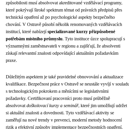
způsobilosti musí absolvovat akreditované vzdělávací programy,
které pokrývají široké spektrum témat od právních předpisů přes
technická opatření až po psychologické aspekty bezpečného
chování. V Ostravě působí několik renomovaných vzdělávacích
institucí, které nabízejí
specializované kurzy přizpůsobené
potřebám místního průmyslu
. Tyto instituce úzce spolupracují s
významnými zaměstnavateli v regionu a zajišťují, že absolventi
získají relevantní znalosti odpovídající aktuálním požadavkům
praxe.
Důležitým aspektem je také pravidelné obnovování a aktualizace
kvalifikace. Bezpečnost práce v Ostravě se neustále vyvíjí v soulad
s technologickým pokrokem a měnícími se legislativními
požadavky. Certifikovaní pracovníci proto musí průběžně
absolvovat
doškolovací kurzy a seminář
, které jim umožňují udržet
si aktuální znalosti a dovednosti. Tyto vzdělávací aktivity se
zaměřují na nové trendy v prevenci, moderní metody hodnocení
rizik a efektivní způsoby implementace bezpečnostních opatření.