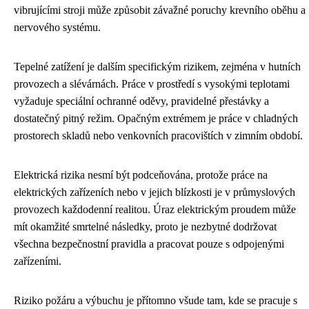
vibrujícími stroji může způsobit závažné poruchy krevního oběhu a
nervového systému.
Tepelné zatížení je dalším specifickým rizikem, zejména v hutních
provozech a slévárnách. Práce v prostředí s vysokými teplotami
vyžaduje speciální ochranné oděvy, pravidelné přestávky a
dostatečný pitný režim. Opačným extrémem je práce v chladných
prostorech skladů nebo venkovních pracovištích v zimním období.
Elektrická rizika nesmí být podceňována, protože práce na
elektrických zařízeních nebo v jejich blízkosti je v průmyslových
provozech každodenní realitou. Úraz elektrickým proudem může
mít okamžité smrtelné následky, proto je nezbytné dodržovat
všechna bezpečnostní pravidla a pracovat pouze s odpojenými
zařízeními.
Riziko požáru a výbuchu je přítomno všude tam, kde se pracuje s