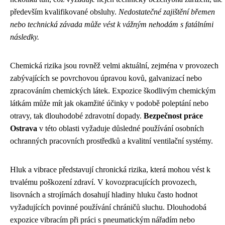
především kvalifikované obsluhy.
Nedostatečné zajištění břemen
nebo technická závada může vést k vážným nehodám s fatálními
následky.
Chemická rizika jsou rovněž velmi aktuální, zejména v provozech
zabývajících se povrchovou úpravou kovů, galvanizací nebo
zpracováním chemických látek. Expozice škodlivým chemickým
látkám může mít jak okamžité účinky v podobě poleptání nebo
otravy, tak dlouhodobé zdravotní dopady.
Bezpečnost práce
Ostrava
v této oblasti vyžaduje důsledné používání osobních
ochranných pracovních prostředků a kvalitní ventilační systémy.
Hluk a vibrace představují chronická rizika, která mohou vést k
trvalému poškození zdraví. V kovozpracujících provozech,
lisovnách a strojírnách dosahují hladiny hluku často hodnot
vyžadujících povinné používání chráničů sluchu. Dlouhodobá
expozice vibracím při práci s pneumatickým nářadím nebo