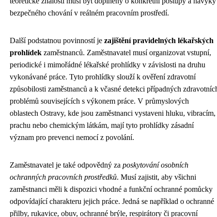
teoretické znalosti musí být doplněny o konkrétní postupy a návyky
bezpečného chování v reálném pracovním prostředí.
Další podstatnou povinností je
zajištění pravidelných lékařských
prohlídek
zaměstnanců. Zaměstnavatel musí organizovat vstupní,
periodické i mimořádné lékařské prohlídky v závislosti na druhu
vykonávané práce. Tyto prohlídky slouží k ověření zdravotní
způsobilosti zaměstnanců a k včasné detekci případných zdravotníc
problémů souvisejících s výkonem práce. V průmyslových
oblastech Ostravy, kde jsou zaměstnanci vystaveni hluku, vibracím,
prachu nebo chemickým látkám, mají tyto prohlídky zásadní
význam pro prevenci nemocí z povolání.
Zaměstnavatel je také odpovědný za
poskytování osobních
ochranných pracovních prostředků
. Musí zajistit, aby všichni
zaměstnanci měli k dispozici vhodné a funkční ochranné pomůcky
odpovídající charakteru jejich práce. Jedná se například o ochranné
přilby, rukavice, obuv, ochranné brýle, respirátory či pracovní