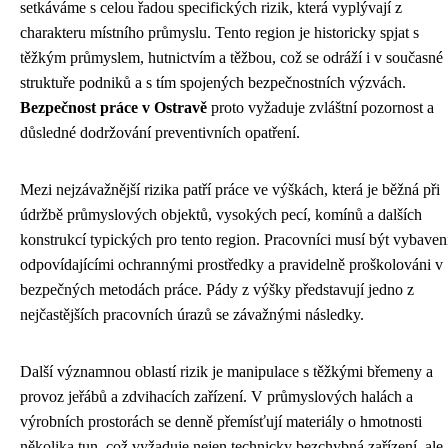
setkáváme s celou řadou specifických rizik, která vyplývají z
charakteru místního průmyslu. Tento region je historicky spjat s
těžkým průmyslem, hutnictvím a těžbou, což se odráží i v současné
struktuře podniků a s tím spojených bezpečnostních výzvách.
Bezpečnost práce v Ostravě
proto vyžaduje zvláštní pozornost a
důsledné dodržování preventivních opatření.
Mezi nejzávažnější rizika patří práce ve výškách, která je běžná při
údržbě průmyslových objektů, vysokých pecí, komínů a dalších
konstrukcí typických pro tento region. Pracovníci musí být vybaven
odpovídajícími ochrannými prostředky a pravidelně proškolováni v
bezpečných metodách práce. Pády z výšky představují jedno z
nejčastějších pracovních úrazů se závažnými následky.
Další významnou oblastí rizik je manipulace s těžkými břemeny a
provoz jeřábů a zdvihacích zařízení. V průmyslových halách a
výrobních prostorách se denně přemísťují materiály o hmotnosti
několika tun, což vyžaduje nejen technicky bezchybná zařízení, ale