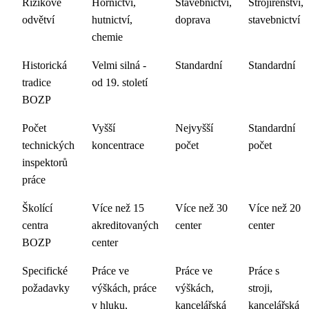
Rizikové
Hornictví,
Stavebnictví,
Strojírenství,
odvětví
hutnictví,
doprava
stavebnictví
chemie
Historická
Velmi silná -
Standardní
Standardní
tradice
od 19. století
BOZP
Počet
Vyšší
Nejvyšší
Standardní
technických
koncentrace
počet
počet
inspektorů
práce
Školící
Více než 15
Více než 30
Více než 20
centra
akreditovaných
center
center
BOZP
center
Specifické
Práce ve
Práce ve
Práce s
požadavky
výškách, práce
výškách,
stroji,
v hluku,
kancelářská
kancelářská