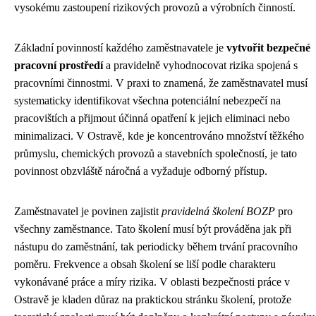
vysokému zastoupení rizikových provozů a výrobních činností.
Základní povinností každého zaměstnavatele je
vytvořit bezpečné
pracovní prostředí
a pravidelně vyhodnocovat rizika spojená s
pracovními činnostmi. V praxi to znamená, že zaměstnavatel musí
systematicky identifikovat všechna potenciální nebezpečí na
pracovištích a přijmout účinná opatření k jejich eliminaci nebo
minimalizaci. V Ostravě, kde je koncentrováno množství těžkého
průmyslu, chemických provozů a stavebních společností, je tato
povinnost obzvláště náročná a vyžaduje odborný přístup.
Zaměstnavatel je povinen zajistit
pravidelná školení BOZP
pro
všechny zaměstnance. Tato školení musí být prováděna jak při
nástupu do zaměstnání, tak periodicky během trvání pracovního
poměru. Frekvence a obsah školení se liší podle charakteru
vykonávané práce a míry rizika. V oblasti bezpečnosti práce v
Ostravě je kladen důraz na praktickou stránku školení, protože