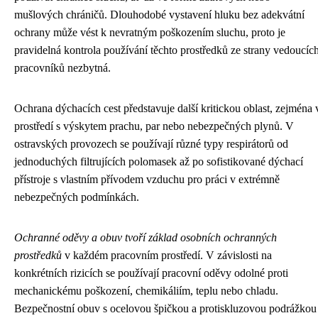
mušlových chráničů. Dlouhodobé vystavení hluku bez adekvátní
ochrany může vést k nevratným poškozením sluchu, proto je
pravidelná kontrola používání těchto prostředků ze strany vedoucíc
pracovníků nezbytná.
Ochrana dýchacích cest představuje další kritickou oblast, zejména 
prostředí s výskytem prachu, par nebo nebezpečných plynů. V
ostravských provozech se používají různé typy respirátorů od
jednoduchých filtrujících polomasek až po sofistikované dýchací
přístroje s vlastním přívodem vzduchu pro práci v extrémně
nebezpečných podmínkách.
Ochranné oděvy a obuv tvoří základ osobních ochranných
prostředků
v každém pracovním prostředí. V závislosti na
konkrétních rizicích se používají pracovní oděvy odolné proti
mechanickému poškození, chemikáliím, teplu nebo chladu.
Bezpečnostní obuv s ocelovou špičkou a protiskluzovou podrážkou