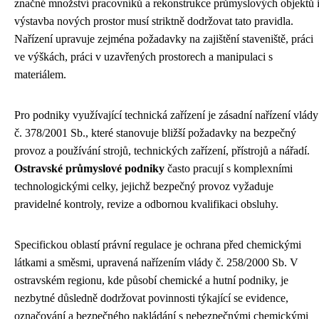
značné množství pracovníků a rekonstrukce průmyslových objektů 
výstavba nových prostor musí striktně dodržovat tato pravidla.
Nařízení upravuje zejména požadavky na zajištění staveniště, práci
ve výškách, práci v uzavřených prostorech a manipulaci s
materiálem.
Pro podniky využívající technická zařízení je zásadní nařízení vlády
č. 378/2001 Sb., které stanovuje bližší požadavky na bezpečný
provoz a používání strojů, technických zařízení, přístrojů a nářadí.
Ostravské průmyslové podniky
často pracují s komplexními
technologickými celky, jejichž bezpečný provoz vyžaduje
pravidelné kontroly, revize a odbornou kvalifikaci obsluhy.
Specifickou oblastí právní regulace je ochrana před chemickými
látkami a směsmi, upravená nařízením vlády č. 258/2000 Sb. V
ostravském regionu, kde působí chemické a hutní podniky, je
nezbytné důsledně dodržovat povinnosti týkající se evidence,
označování a bezpečného nakládání s nebezpečnými chemickými