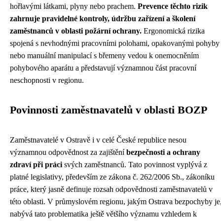
hořlavými látkami, plyny nebo prachem.
Prevence těchto rizik
zahrnuje pravidelné kontroly, údržbu zařízení a školení
zaměstnanců v oblasti požární ochrany.
Ergonomická rizika
spojená s nevhodnými pracovními polohami, opakovanými pohyby
nebo manuální manipulací s břemeny vedou k onemocněním
pohybového aparátu a představují významnou část pracovní
neschopnosti v regionu.
Povinnosti zaměstnavatelů v oblasti BOZP
Zaměstnavatelé v Ostravě i v celé České republice nesou
významnou odpovědnost za zajištění
bezpečnosti a ochrany
zdraví při práci
svých zaměstnanců. Tato povinnost vyplývá z
platné legislativy, především ze zákona č. 262/2006 Sb., zákoníku
práce, který jasně definuje rozsah odpovědnosti zaměstnavatelů v
této oblasti. V průmyslovém regionu, jakým Ostrava bezpochyby je
nabývá tato problematika ještě většího významu vzhledem k