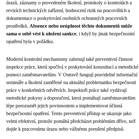
úrazů, záznamy o provedeném školení, protokoly o kontrolách a
revizích technických zařízení, hodnocení rizik na pracovištích a
dokumentace o poskytování osobních ochranných pracovních
prostředků.
Absence nebo neúplnost těchto dokumentů může
sama o sobě vést k uložení sankce
, i když by jinak bezpečnostní
opatření byla v pořádku.
Moderní kontrolní mechanismy zahrnují také preventivní činnost
inspekce práce, která spočívá v poskytování konzultací a metodické
pomoci zaměstnavatelům. V Ostravě fungují pravidelné informační
semináře a školení zaměřené na aktuální problematiku bezpečnosti
práce v konkrétních odvětvích. Inspektoři práce také vydávají
metodické pokyny a doporučení, která pomáhají zaměstnavatelům
lépe porozumět jejich povinnostem a implementovat účinná
bezpečnostní opatření. Tento preventivní přístup se ukazuje jako
velmi efektivní, protože pomáhá předcházet problémům dříve, než
dojde k pracovnímu úrazu nebo vážnému porušení předpisů.