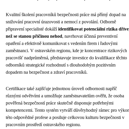
Kvalitní školení pracovníků bezpečnosti práce má přímý dopad na
snižování pracovní úrazovosti a nemocí z povolání. Odborně
připravení specialisté dokáží
identifikovat potenciální rizika dříve
než se stanou příčinou nehod
, navrhovat účinná preventivní
opatření a efektivně komunikovat s vedením firem i řadovými
zaměstnanci. V ostravském regionu, kde je koncentrace rizikových
pracovišť nadprůměrná, představuje investice do kvalifikace těchto
odborníků strategické rozhodnutí s dlouhodobým pozitivním
dopadem na bezpečnost a zdraví pracovníků.
Certifikace také zajišťuje jednotnou úroveň odbornosti napříč
různými odvětvími a umožňuje zaměstnavatelům ověřit, že osoba
pověřená bezpečností práce skutečně disponuje potřebnými
kompetencemi. Tento systém vytváří důvěryhodný rámec pro výko
této odpovědné profese a posiluje celkovou kulturu bezpečnosti v
pracovním prostředí ostravského regionu.