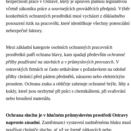
bezpečnosti práce v Ostravě, který je upraven platnou legislativou
včetně zákoníku práce a souvisejících prováděcích předpisů. Výběr
konkrétních ochranných prostředků musí vycházet z důkladného
posouzení rizik na pracovišti, které identifikuje všechny potenciální
nebezpečné faktory.
Mezi základní kategorie osobních ochranných pracovních
prostředků patří ochrana hlavy, kam spadají především
ochranné
přilby používané na stavbách a v průmyslových provozech
. V
ostravských firmách se často setkáváme s požadavkem na odolné
přilby chránící před pádem předmětů, nárazem nebo elektrickým
proudem. Ochrana zraku a obličeje zahrnuje ochranné brýle, štíty a
kukly, které jsou nezbytné při práci s chemikáliemi, při svařování
nebo broušení materiálu.
Ochrana sluchu je v hlučném průmyslovém prostředí Ostravy
naprosto zásadní
. Zaměstnanci vystavení nadměrnému hluku musí
používat chrániče sluchu, ať už ve formě zátkových nebo