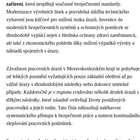
zařízení
, která nesplňují současné bezpečnostní standardy.
Modernizace výrobních linek a pravidelná údržba technického
vybavení jsou klíčové pro snížení rizika úrazů. Investice do
moderních bezpečnostních systémů a ochranných pomůcek se
dlouhodobě vyplácí nejen z hlediska ochrany zdraví zaměstnanců,
ale také z ekonomického pohledu díky snížení výpadků výroby a
nákladů spojených s úrazy.
Závažnost pracovních úrazů v Moravskoslezském kraji se pohybuje
od lehkých poranění vyžadujících pouze základní ošetření až po
vážné úrazy s dlouhodobými následky nebo dokonce smrtelné
případy.
Každoročně je v regionu evidováno několik desítek úrazů s
těžkými následky
, které zásadně ovlivňují životy postižených
pracovníků a jejich rodin. Tato čísla zdůrazňují naléhavost
systematického přístupu k bezpečnosti práce a nutnost kontinuálníh
zlepšování pracovních podmínek.