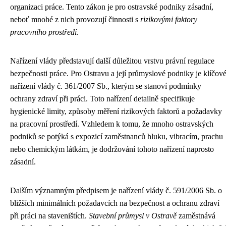
organizaci práce. Tento zákon je pro ostravské podniky zásadní,
neboť mnohé z nich provozují činnosti s
rizikovými faktory
pracovního prostředí
.
Nařízení vlády představují další důležitou vrstvu právní regulace
bezpečnosti práce. Pro Ostravu a její průmyslové podniky je klíčov
nařízení vlády č. 361/2007 Sb., kterým se stanoví podmínky
ochrany zdraví při práci. Toto nařízení detailně specifikuje
hygienické limity, způsoby měření rizikových faktorů a požadavky
na pracovní prostředí. Vzhledem k tomu, že mnoho ostravských
podniků se potýká s expozicí zaměstnanců hluku, vibracím, prachu
nebo chemickým látkám, je dodržování tohoto nařízení naprosto
zásadní.
Dalším významným předpisem je nařízení vlády č. 591/2006 Sb. o
bližších minimálních požadavcích na bezpečnost a ochranu zdraví
při práci na staveništích.
Stavební průmysl v Ostravě
zaměstnává