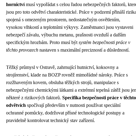
hornictví
musí vypořádat s celou řadou nebezpečných faktorů, kter
jsou pro toto odvětví charakteristické. Práce v podzemí přináší rizik
spojená s omezeným prostorem, nedostatečným osvětlením,
vysokou vlhkostí a teplotními výkyvy. Zaměstnanci jsou vystaveni
nebezpečí závalu, výbuchu metanu, prašnosti ovzduší a dalším
specifickým hrozbám. Proto musí být
systém bezpečnosti práce v
těchto provozech
nastaven s maximální precizností a důsledností.
Těžký průmysl v Ostravě, zahrnující hutnictví, koksovny a
strojírenství, klade na BOZP rovněž mimořádné nároky. Práce s
rozžhaveným kovem, obsluha těžkých strojů, manipulace s
nebezpečnými chemickými látkami a extrémní tepelná zátěž jsou je
některé z rizikových faktorů.
Specifika bezpečnosti práce v těchto
odvětvích
spočívají především v nutnosti používat speciální
ochranné pomůcky, dodržovat přísné technologické postupy a
pravidelně kontrolovat technický stav zařízení.