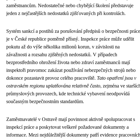
zaměstnancům. Nedostatečné nebo chybějící školení představuje
jeden z nejčastějších nedostatků zjišťovaných při kontrolách.
Systém sankcí a postihů za porušování předpisů o bezpečnosti prác
je v České republice poměrně přísný. Inspekce práce může udělit
pokutu až do výše několika milionů korun, v závislosti na
závažnosti a rozsahu zjištěných nedostatků. V případech
bezprostředního ohrožení života nebo zdraví zaměstnanců mají
inspektoři pravomoc zakázat používání nebezpečných strojů nebo
dokonce pozastavit provoz celého pracoviště.
Tato opatření jsou v
ostravském regionu uplatňována relativně často
, zejména ve staršíc
průmyslových provozech, kde technické vybavení neodpovídá
současným bezpečnostním standardům.
Zaměstnavatelé v Ostravě mají povinnost aktivně spolupracovat s
inspekcí práce a poskytovat veškeré požadované dokumenty a
informace. Mezi nejdůležitější dokumenty patří evidence pracovníc