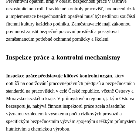
Preventivní opatření hrají v oblasti bezpečnosti práce v Ostravě
nezastupitelnou roli. Pravidelné kontroly pracovišť, hodnocení rizik
a implementace bezpečnostních opatření musí být nedílnou součástí
firemní kultury každého podniku. Zaměstnavatelé mají zákonnou
povinnost zajistit bezpečné pracovní prostředí a poskytovat
zaměstnancům potřebné ochranné pomůcky a školení.
Inspekce práce a kontrolní mechanismy
Inspekce práce představuje klíčový kontrolní orgán
, který
dohlíží na dodržování pracovněprávních předpisů a bezpečnostních
standardů na pracovištích v celé České republice, včetně Ostravy a
Moravskoslezského kraje. V průmyslovém regionu, jakým Ostrava
bezesporu je, nabývá činnost inspektorů práce zcela zásadního
významu vzhledem k vysokému počtu rizikových provozů a
specifickým bezpečnostním výzvám spojeným s těžkým průmyslem
hutnictvím a chemickou výrobou.