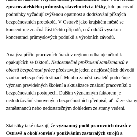
zpracovatelského průmyslu, stavebnictví a těžby
, kde pracovní
podmínky vyžadují zvýšenou opatrnost a dodržování přísných
bezpečnostních protokolů. V Ostravě jako krajském městě se
koncentruje značná část těchto případů, což odráží vysokou
koncentraci průmyslových podniků a výrobních závodů.
Analýza příčin pracovních úrazů v regionu odhaluje několik
opakujících se faktorů.
Nedostatečné proškolení zaměstnanců v
oblasti bezpečnosti práce
představuje jeden z nejčastějších důvodů
vzniku nebezpečných situací. Mnoho zaměstnavatelů podceňuje
význam pravidelných školení a aktualizace znalostí pracovníků o
bezpečnostních postupech. Dalším významným faktorem je
nedodržování stanovených bezpečnostních předpisů, ať už ze stran
zaměstnanců nebo nedostatečným dohledem ze strany vedení.
Statistiky také ukazují, že
významný podíl pracovních úrazů v
Ostravě a okolí souvisí s používáním zastaralých strojů a