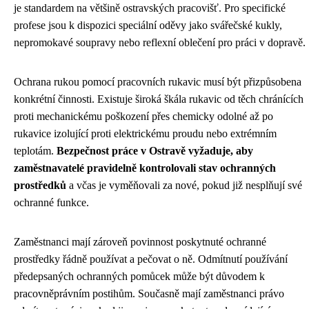
je standardem na většině ostravských pracovišť. Pro specifické
profese jsou k dispozici speciální oděvy jako svářečské kukly,
nepromokavé soupravy nebo reflexní oblečení pro práci v dopravě.
Ochrana rukou pomocí pracovních rukavic musí být přizpůsobena
konkrétní činnosti. Existuje široká škála rukavic od těch chránících
proti mechanickému poškození přes chemicky odolné až po
rukavice izolující proti elektrickému proudu nebo extrémním
teplotám.
Bezpečnost práce v Ostravě vyžaduje, aby
zaměstnavatelé pravidelně kontrolovali stav ochranných
prostředků
a včas je vyměňovali za nové, pokud již nesplňují své
ochranné funkce.
Zaměstnanci mají zároveň povinnost poskytnuté ochranné
prostředky řádně používat a pečovat o ně. Odmítnutí používání
předepsaných ochranných pomůcek může být důvodem k
pracovněprávním postihům. Současně mají zaměstnanci právo