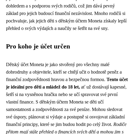
dohledem a s podporou svých rodičů, což jim dává pevný
základ pro jejich budoucí finanční nezávislost. Mnoho rodičů si
pochvaluje, jak jejich děti s dětským účtem Moneta získaly lepší
přehled o svých výdajích a naučily se šetřit na své sny.
Pro koho je účet určen
Dětský účet Moneta je jako stvořený pro všechny malé
dobrodruhy a objevitele, kteří se chtějí učit o hodnotě peněz a
finanční zodpovědnosti hravou a bezpečnou formou.
Tento účet
je ideální pro děti a mládež do 18 let,
ať už dostávají kapesné,
šetří si na vysněnou hračku nebo se učí spravovat své první
vlastní finance. S dětským účtem Moneta se děti učí
samostatnosti a zodpovědnosti za své peníze. Mohou sledovat
své úspory, plánovat si výdaje a postupně si osvojovat základní
finanční principy, které se jim budou hodit po celý život.
Rodiče
přitom mají stále přehled o financích svých dětí a mohou jim s