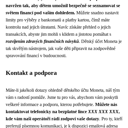
navržen tak, aby dětem umožnil bezpečně se seznamovat se
světem financí pod vaším dohledem.
Můžete snadno nastavit
limity pro výběry z bankomatů a platby kartou, čímž máte
kontrolu nad jejich útratami. Navíc získáte přehled o jejich
transakcích, abyste jim mohli s klidem a jistotou pomáhat s
rozvíjením zdravých finančních návyků
. Dětský účet Moneta je
tak skvělým nástrojem, jak vaše děti připravit na zodpovědné
spravování financí v budoucnosti.
Kontakt a podpora
Máte-li jakékoli dotazy ohledně dětského účtu Moneta, náš tým
vám s radostí pomůže. Jsme tu pro vás, abychom vám poskytli
veškeré informace a podporu, kterou potřebujete.
Můžete nás
kontaktovat telefonicky na bezplatné lince
XXX XXX XXX
,
kde vám naši operátoři rádi zodpoví vaše dotazy
. Pro ty, kteří
preferují písemnou komunikaci, je k dispozici emailová adresa