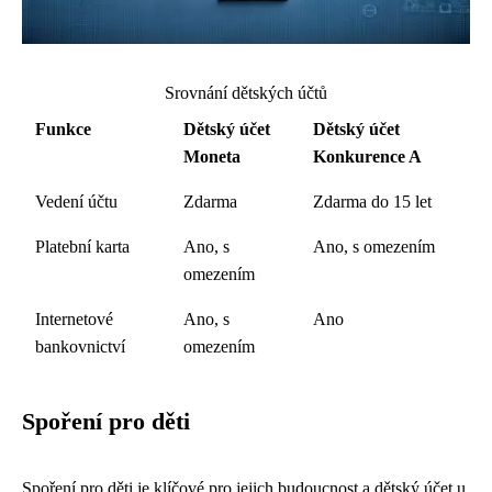
Srovnání dětských účtů
Funkce
Dětský účet
Dětský účet
Moneta
Konkurence A
Vedení účtu
Zdarma
Zdarma do 15 let
Platební karta
Ano, s
Ano, s omezením
omezením
Internetové
Ano, s
Ano
bankovnictví
omezením
Spoření pro děti
Spoření pro děti je klíčové pro jejich budoucnost a dětský účet u