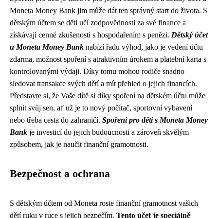
Moneta Money Bank jim může dát ten správný start do života. S
dětským účtem se děti učí zodpovědnosti za své finance a
získávají cenné zkušenosti s hospodařením s penězi.
Dětský účet
u Moneta Money Bank
nabízí řadu výhod, jako je vedení účtu
zdarma, možnost spoření s atraktivním úrokem a platební karta s
kontrolovanými výdaji. Díky tomu mohou rodiče snadno
sledovat transakce svých dětí a mít přehled o jejich financích.
Představte si, že Vaše dítě si díky spoření na dětském účtu může
splnit svůj sen, ať už je to nový počítač, sportovní vybavení
nebo třeba cesta do zahraničí.
Spoření pro děti s Moneta Money
Bank
je investicí do jejich budoucnosti a zároveň skvělým
způsobem, jak je naučit finanční gramotnosti.
Bezpečnost a ochrana
S dětským účtem od Moneta roste finanční gramotnost vašich
dětí ruku v ruce s jejich bezpečím.
Tento účet je speciálně