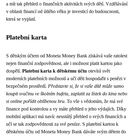
a mít tak přehled o finančních aktivitách svých dětí. Vzdělávání
v oblasti financí od útlého věku je investicí do budoucnosti,
která se vyplatí.
Platební karta
S dětským účtem od Moneta Money Bank získává vaše ratolest
nejen finanční zodpovědnost, ale i možnost platit kartou jako
dospělí.
Platební karta k dětskému účtu
otevírá svět
moderních platebních možností a učí děti hospodařit s penězi v
bezpečném prostředí.
Představte si, že si vaše dítě může samo
koupit svačinu ve školním bufetu, zaplatit za lístek do kina nebo
si online pořídit oblíbenou hru.
To vše s vědomím, že má své
finance pod kontrolou a vy máte přehled o jeho výdajích. Díky
mobilní aplikaci má navíc neustálý přehled o svých financích a
učí se tak zodpovědnosti za své peníze. S platební kartou k
dětskému účtu od Moneta Money Bank dáváte svým dětem do