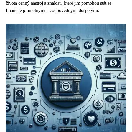
života cenný nástroj a znalosti, které jim pomohou stát se
finančně gramotnými a zodpovědnými dospělými.