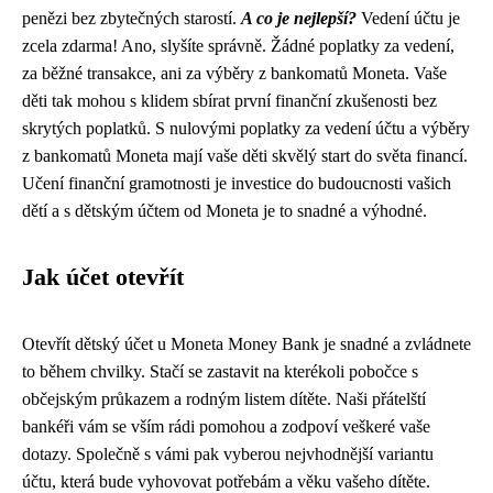
penězi bez zbytečných starostí.
A co je nejlepší?
Vedení účtu je
zcela zdarma! Ano, slyšíte správně. Žádné poplatky za vedení,
za běžné transakce, ani za výběry z bankomatů Moneta. Vaše
děti tak mohou s klidem sbírat první finanční zkušenosti bez
skrytých poplatků. S nulovými poplatky za vedení účtu a výběry
z bankomatů Moneta mají vaše děti skvělý start do světa financí.
Učení finanční gramotnosti je investice do budoucnosti vašich
dětí a s dětským účtem od Moneta je to snadné a výhodné.
Jak účet otevřít
Otevřít dětský účet u Moneta Money Bank je snadné a zvládnete
to během chvilky. Stačí se zastavit na kterékoli pobočce s
občejským průkazem a rodným listem dítěte. Naši přátelští
bankéři vám se vším rádi pomohou a zodpoví veškeré vaše
dotazy. Společně s vámi pak vyberou nejvhodnější variantu
účtu, která bude vyhovovat potřebám a věku vašeho dítěte.