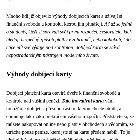
Mnoho lidí již objevilo výhody dobíjecích karet a užívají si
finanční svobodu a kontrolu, kterou jim přinášejí.
Ať už se jedná
o studenty, kteří si spravují svůj první rozpočet, cestovatele, kteří
hledají bezpečný způsob platby v zahraničí, nebo kohokoli, kdo
chce mít své výdaje pod kontrolou, dobíjecí karta se stává
nepostradatelným nástrojem moderního života.
Výhody dobíjecí karty
Dobíjecí platební karta otevírá dveře k finanční svobodě a
kontrole nad vašimi penězi.
Tato inovativní karta
vám
umožňuje dobíjet si přesnou částku, kterou chcete utratit, a
eliminuje tak riziko překročení vašeho rozpočtu. Představte si, že
můžete nakupovat online nebo platit v obchodech s vědomím, že
utrácíte pouze peníze, které jste si na kartu předem nabili. To je
ideální řešení pro ty, kteří si chtějí udržet přehled o svých