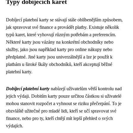
Typy dobíjecích karet
Dobíjecí platební karty se stávají stále oblíbenějším způsobem,
jak spravovat své finance a provádět platby. Existuje několik
typů karet, které vyhovují různým potřebám a preferencím.
Některé karty jsou vázány na konkrétní obchodníky nebo
služby, jako jsou například karty pro online nákupy nebo
předplatné. Jiné karty jsou univerzálnější a lze je použít k
platbám u široké škály obchodníků, kteří akceptují běžné
platební karty.
Dobíjecí platební karty
nabízejí uživatelům větší kontrolu nad
jejich výdaji. Dobitím karty pouze určitou částkou si uživatelé
mohou stanovit rozpočet a vyhnout se riziku přečerpání. To je
obzvláště užitečné pro mladé lidi, kteří se učí spravovat své
finance, nebo pro ty, kteří chtějí mít lepší přehled o svých
výdajích.