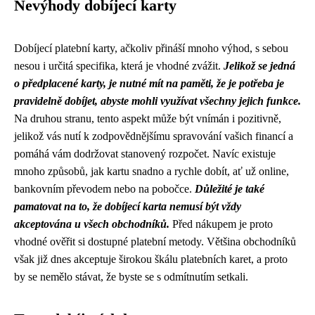
Nevýhody dobíjecí karty
Dobíjecí platební karty, ačkoliv přináší mnoho výhod, s sebou
nesou i určitá specifika, která je vhodné zvážit.
Jelikož se jedná
o předplacené karty, je nutné mít na paměti, že je potřeba je
pravidelně dobíjet, abyste mohli využívat všechny jejich funkce.
Na druhou stranu, tento aspekt může být vnímán i pozitivně,
jelikož vás nutí k zodpovědnějšímu spravování vašich financí a
pomáhá vám dodržovat stanovený rozpočet. Navíc existuje
mnoho způsobů, jak kartu snadno a rychle dobít, ať už online,
bankovním převodem nebo na pobočce.
Důležité je také
pamatovat na to, že dobíjecí karta nemusí být vždy
akceptována u všech obchodníků.
Před nákupem je proto
vhodné ověřit si dostupné platební metody. Většina obchodníků
však již dnes akceptuje širokou škálu platebních karet, a proto
by se nemělo stávat, že byste se s odmítnutím setkali.