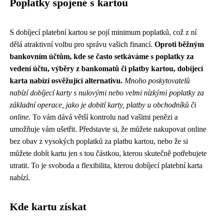
Poplatky spojené s kartou
S dobíjecí platební kartou se pojí minimum poplatků, což z ní
dělá atraktivní volbu pro správu vašich financí.
Oproti běžným
bankovním účtům, kde se často setkáváme s poplatky za
vedení účtu, výběry z bankomatů či platby kartou, dobíjecí
karta nabízí osvěžující alternativu.
Mnoho poskytovatelů
nabízí dobíjecí karty s nulovými nebo velmi nízkými poplatky za
základní operace, jako je dobití karty, platby u obchodníků či
online.
To vám dává větší kontrolu nad vašimi penězi a
umožňuje vám ušetřit. Představte si, že můžete nakupovat online
bez obav z vysokých poplatků za platbu kartou, nebo že si
můžete dobít kartu jen s tou částkou, kterou skutečně potřebujete
utratit. To je svoboda a flexibilita, kterou dobíjecí platební karta
nabízí.
Kde kartu získat