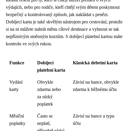
výdajích, nebo pro rodiče, kteří chtějí svým dětem poskytnout
bezpečný a kontrolovaný způsob, jak nakládat s penězi.
Dobíjecí karta je také skvělým nástrojem pro cestování, protože
si na ni můžete nahrát měnu cílové destinace a vyhnout se tak
nepříznivým směnným kurzům. S dobíjecí platební kartou máte
kontrolu ve svých rukou.
Funkce
Dobíjecí
Klasická debetní karta
platební karta
Vydání
Obvykle
Závisí na bance, obvykle
karty
zdarma nebo
zdarma k běžnému účtu
za nízký
poplatek
Měsíční
Často se
Závisí na bance a typu
poplatky
neplatí,
účtu
případně nízký