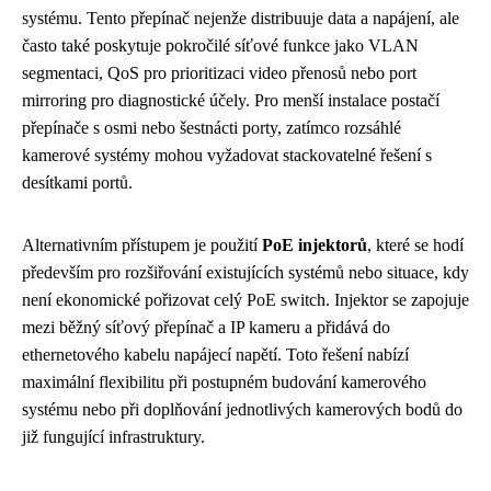
systému. Tento přepínač nejenže distribuuje data a napájení, ale
často také poskytuje pokročilé síťové funkce jako VLAN
segmentaci, QoS pro prioritizaci video přenosů nebo port
mirroring pro diagnostické účely. Pro menší instalace postačí
přepínače s osmi nebo šestnácti porty, zatímco rozsáhlé
kamerové systémy mohou vyžadovat stackovatelné řešení s
desítkami portů.
Alternativním přístupem je použití
PoE injektorů
, které se hodí
především pro rozšiřování existujících systémů nebo situace, kdy
není ekonomické pořizovat celý PoE switch. Injektor se zapojuje
mezi běžný síťový přepínač a IP kameru a přidává do
ethernetového kabelu napájecí napětí. Toto řešení nabízí
maximální flexibilitu při postupném budování kamerového
systému nebo při doplňování jednotlivých kamerových bodů do
již fungující infrastruktury.