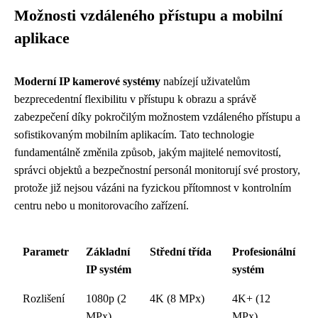
Možnosti vzdáleného přístupu a mobilní
aplikace
Moderní IP kamerové systémy
nabízejí uživatelům
bezprecedentní flexibilitu v přístupu k obrazu a správě
zabezpečení díky pokročilým možnostem vzdáleného přístupu a
sofistikovaným mobilním aplikacím. Tato technologie
fundamentálně změnila způsob, jakým majitelé nemovitostí,
správci objektů a bezpečnostní personál monitorují své prostory,
protože již nejsou vázáni na fyzickou přítomnost v kontrolním
centru nebo u monitorovacího zařízení.
Parametr
Základní
Střední třída
Profesionální
IP systém
systém
Rozlišení
1080p (2
4K (8 MPx)
4K+ (12
MPx)
MPx)