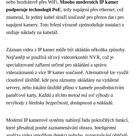
nebo bezdrátově přes WiFi.
Mnoho moderních IP kamer
podporuje technologii PoE
, tedy napájení přes ethernet, což
znamená, že jediný kabel slouží současně pro přenos dat i pro
napájení kamery. Toto řešení výrazně zjednodušuje instalaci a
snižuje náklady na kabeláž.
Záznam videa z IP kamer může být ukládán několika způsoby.
Nejčastěji se používá síťový videorekordér NVR, což je
specializované zařízení určené pro ukládání a správu
videozáznamů z více IP kamer současně. Alternativně lze využít
cloudové úložiště, kde jsou záznamy ukládány na vzdálené
servery, nebo lokální úložiště přímo v kameře prostřednictvím
paměťové karty.
Každá z těchto metod má své výhody a
nevýhody z hlediska bezpečnosti, dostupnosti a nákladů
.
Moderní IP kamerové systémy nabízejí řadu pokročilých funkcí,
které přesahují pouhé zaznamenávání obrazu. Inteligentní
analýza videa umožňuje detekci pohybu, rozpoznávání obličejů,