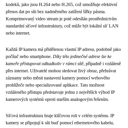
kodeků, jako jsou H.264 nebo H.265, což umožňuje efektivní
přenos dat po síti bez nadměrného zatížení šířky pásma.
Komprimovaný video stream je poté odesílán prostřednictvím
standardní síťové infrastruktury, což může být lokální síť LAN
nebo internet.
Každá IP kamera má přidělenou vlastní IP adresu, podobně jako
počítač nebo smartphone.
Díky této jedinečné adrese lze ke
kameře přistupovat odkudkoliv v rámci sítě
, případně i vzdáleně
přes internet. Uživatelé mohou sledovat živý obraz, přehrávat
záznamy nebo měnit nastavení kamery pomocí webového
prohlížeče nebo specializované aplikace. Tato možnost
vzdáleného přístupu představuje jednu z největších výhod IP
kamerových systémů oproti starším analogovým řešením.
Síťová infrastruktura hraje klíčovou roli v celém systému. IP
kamery se připojují k síti buď pomocí ethernetového kabelu,