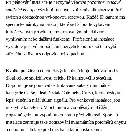
Při plánování instalace je nezbytné věnovat pozornost
celkové
spotřebě energie
všech připojených zařízení a dimenzovat PoE
switch s dostatečnou výkonovou rezervou. Každá IP kamera má
specifické nároky na příkon, které se liší podle vybavení
infračerveným přísvitem, motorizovaným objektivem,
vyhříváním nebo dalšími funkcemi. Profesionální instalace
vyžaduje pečlivé propočítání energetického rozpočtu a výběr
síťového zařízení s odpovídající kapacitou.
Kvalita použitých ethernetových kabelů hraje klíčovou roli v
dlouhodobé spolehlivosti celého IP kamerového systému.
Doporučuje se používat certifikované kabely minimálně
kategorie Cat5e, ideálně však Cat6 nebo Cat6a, které poskytují
lepší stínění a nižší útlum signálu. Pro venkovní instalace jsou
nezbytné kabely s UV ochranou a vodotěsným pláštěm,
případně gelovou výplní pro ochranu před vlhkostí. Správná
instalace zahrnuje také dodržování minimálních poloměrů ohybu
a ochranu kabeláže před mechanickým poškozením.