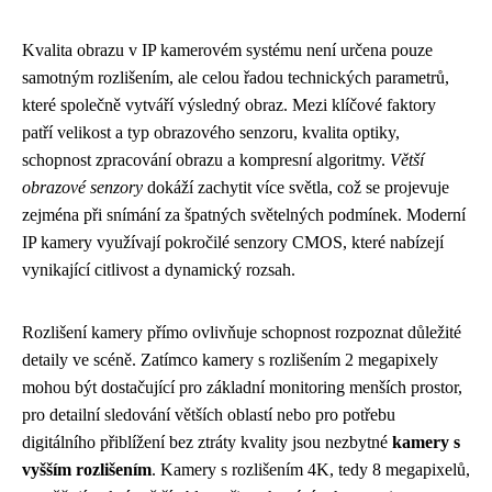
Kvalita obrazu v IP kamerovém systému není určena pouze
samotným rozlišením, ale celou řadou technických parametrů,
které společně vytváří výsledný obraz. Mezi klíčové faktory
patří velikost a typ obrazového senzoru, kvalita optiky,
schopnost zpracování obrazu a kompresní algoritmy.
Větší
obrazové senzory
dokáží zachytit více světla, což se projevuje
zejména při snímání za špatných světelných podmínek. Moderní
IP kamery využívají pokročilé senzory CMOS, které nabízejí
vynikající citlivost a dynamický rozsah.
Rozlišení kamery přímo ovlivňuje schopnost rozpoznat důležité
detaily ve scéně. Zatímco kamery s rozlišením 2 megapixely
mohou být dostačující pro základní monitoring menších prostor,
pro detailní sledování větších oblastí nebo pro potřebu
digitálního přiblížení bez ztráty kvality jsou nezbytné
kamery s
vyšším rozlišením
. Kamery s rozlišením 4K, tedy 8 megapixelů,