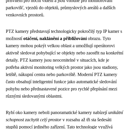
přísvitem pro noční vidění a jsou vhodné pro monitorování
parkovišť, vjezdů do objektů, průmyslových areálů a dalších
venkovních prostorů.
PTZ kamery představují technologicky pokročilý typ IP kamer s
možností
otáčení, naklánění a přibližování
obrazu. Tyto
kamery mohou pokrýt velkou oblast a umožňují operátorovi
aktivně sledovat pohybující se objekty nebo zaostřit na konkrétní
detaily. PTZ kamery jsou neocenitelné v situacích, kde je
potřeba aktivní monitoring velkých prostor jako jsou stadiony,
letiště, nákupní centra nebo parkoviště. Moderní PTZ kamery
často obsahují inteligentní funkce jako automatické sledování
pohybu nebo přednastavené pozice pro rychlé přepínání mezi
různými sledovanými oblastmi.
Rybí oko kamery neboli panoramatické kamery nabízejí
unikátní
schopnost zachytit celý prostor
v rozsahu až tři sta šedesáti
stupňů pomocí jediného zařízení. Tato technologie využívá