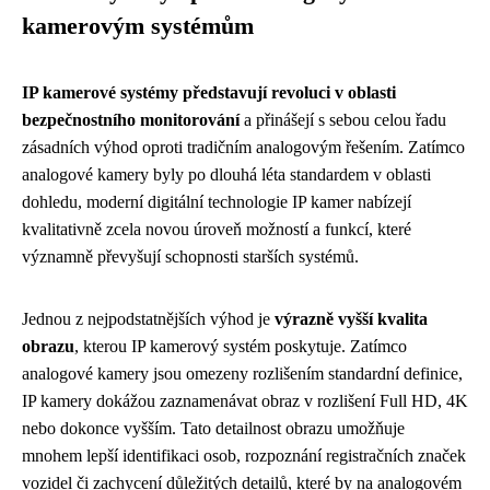
kamerovým systémům
IP kamerové systémy představují revoluci v oblasti
bezpečnostního monitorování
a přinášejí s sebou celou řadu
zásadních výhod oproti tradičním analogovým řešením. Zatímco
analogové kamery byly po dlouhá léta standardem v oblasti
dohledu, moderní digitální technologie IP kamer nabízejí
kvalitativně zcela novou úroveň možností a funkcí, které
významně převyšují schopnosti starších systémů.
Jednou z nejpodstatnějších výhod je
výrazně vyšší kvalita
obrazu
, kterou IP kamerový systém poskytuje. Zatímco
analogové kamery jsou omezeny rozlišením standardní definice,
IP kamery dokážou zaznamenávat obraz v rozlišení Full HD, 4K
nebo dokonce vyšším. Tato detailnost obrazu umožňuje
mnohem lepší identifikaci osob, rozpoznání registračních značek
vozidel či zachycení důležitých detailů, které by na analogovém