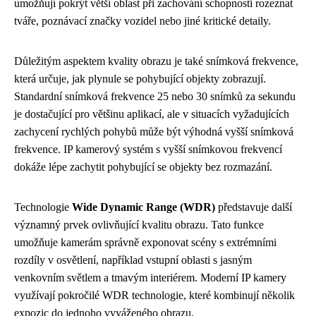
umožňují pokrýt větší oblast při zachování schopnosti rozeznat
tváře, poznávací značky vozidel nebo jiné kritické detaily.
Důležitým aspektem kvality obrazu je také snímková frekvence,
která určuje, jak plynule se pohybující objekty zobrazují.
Standardní snímková frekvence 25 nebo 30 snímků za sekundu
je dostačující pro většinu aplikací, ale v situacích vyžadujících
zachycení rychlých pohybů může být výhodná vyšší snímková
frekvence. IP kamerový systém s vyšší snímkovou frekvencí
dokáže lépe zachytit pohybující se objekty bez rozmazání.
Technologie
Wide Dynamic Range (WDR)
představuje další
významný prvek ovlivňující kvalitu obrazu. Tato funkce
umožňuje kamerám správně exponovat scény s extrémními
rozdíly v osvětlení, například vstupní oblasti s jasným
venkovním světlem a tmavým interiérem. Moderní IP kamery
využívají pokročilé WDR technologie, které kombinují několik
expozic do jednoho vyváženého obrazu.