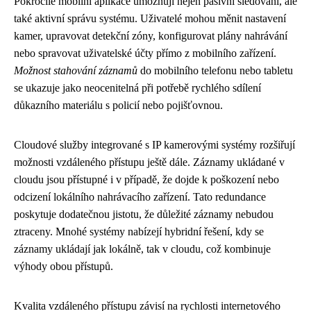
Pokročilé mobilní aplikace umožňují nejen pasivní sledování, ale
také aktivní správu systému. Uživatelé mohou měnit nastavení
kamer, upravovat detekční zóny, konfigurovat plány nahrávání
nebo spravovat uživatelské účty přímo z mobilního zařízení.
Možnost stahování záznamů
do mobilního telefonu nebo tabletu
se ukazuje jako neocenitelná při potřebě rychlého sdílení
důkazního materiálu s policií nebo pojišťovnou.
Cloudové služby integrované s IP kamerovými systémy rozšiřují
možnosti vzdáleného přístupu ještě dále. Záznamy ukládané v
cloudu jsou přístupné i v případě, že dojde k poškození nebo
odcizení lokálního nahrávacího zařízení. Tato redundance
poskytuje dodatečnou jistotu, že důležité záznamy nebudou
ztraceny. Mnohé systémy nabízejí hybridní řešení, kdy se
záznamy ukládají jak lokálně, tak v cloudu, což kombinuje
výhody obou přístupů.
Kvalita vzdáleného přístupu závisí na rychlosti internetového