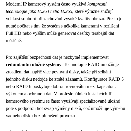
Moderní IP kamerový systém často využívá
kompresní
technologie jako H.264 nebo H.265
, které výrazně snižují
velikost souborů při zachování vysoké kvality obrazu. Přesto je
nutné počítat s tím, že systém s několika kamerami v rozlišení
Full HD nebo vyšším může generovat desítky terabajtů dat
měsíčně.
Pro zajištění bezpečnosti dat je nezbytné implementovat
redundantní úložné systémy
. Technologie RAID umožňuje
zrcadlení dat napříč více pevnými disky, takže při selhání
jednoho disku nedojde ke ztrátě záznamů. Konfigurace RAID 5
nebo RAID 6 poskytuje dobrou rovnováhu mezi kapacitou,
výkonem a ochranou dat. V profesionálních instalacích IP
kamerového systému se často využívají specializované úložné
pole s podporou hot-swap výměny disků, což umožňuje výměnu
vadného disku bez přerušení provozu.