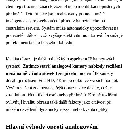
čtení registračních značek vozidel nebo identifikaci opuštěných
předmětů. Tyto funkce jsou realizovány pomocí umělé
inteligence a strojového učení přímo v kameře nebo na
centrálním serveru. Systém může automaticky upozorňovat na
podezřelé události, což zvyšuje efektivitu monitorování a snižuje
potřebu neustálého lidského dohledu.
Kvalita obrazu je dalším důležitým aspektem IP kamerových
systémů.
Zatímco starší analogové kamery nabízely rozlišení
maximálně v řádu stovek tisíc pixelů
, moderní IP kamery
dosahují rozlišení Full HD, 4K nebo dokonce vyšších hodnot.
Vyšší rozlišení znamená ostřejší obraz s více detaily, což je
zásadní pro identifikaci osob nebo předmětů. Kromě rozlišení
ovlivňují kvalitu obrazu také další faktory jako citlivost při
nízkém osvětlení, dynamický rozsah nebo kvalita optiky.
Hlavní výhody oproti analogovým