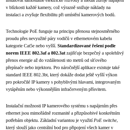
instalovat samostatné elektrické rozvody a hledat zdroje napájení
v blízkosti každé kamery, což výrazně snižuje náklady na
instalaci a zvyšuje flexibilitu při umístění kamerových bodů.
Technologie PoE funguje na principu přenosu stejnosměrného
proudu přes nevyužité páry vodičů v ethernetovém kabelu
kategorie Cat5e nebo vyšší.
Standardizované řešení podle
norem IEEE 802.3af a 802.3at
zajišťuje bezpečný a spolehlivý
přenos energie až do vzdálenosti sto metrů od síťového
přepínače nebo injektoru. Pro náročnější aplikace existuje také
standard IEEE 802.3bt, který dokáže dodat ještě vyšší výkon
pro pokročilé IP kamery s pohyblivými hlavami, integrovaným
vytápěním nebo výkonnějším infračerveným přísvitem.
Instalační možnosti IP kamerového systému s napájením přes
ethernet jsou mimořádně rozmanité a přizpůsobivé konkrétním
potřebám objektu. Základní variantou je využití
PoE switche
,
který slouží jako centrální bod pro připojení všech kamer v