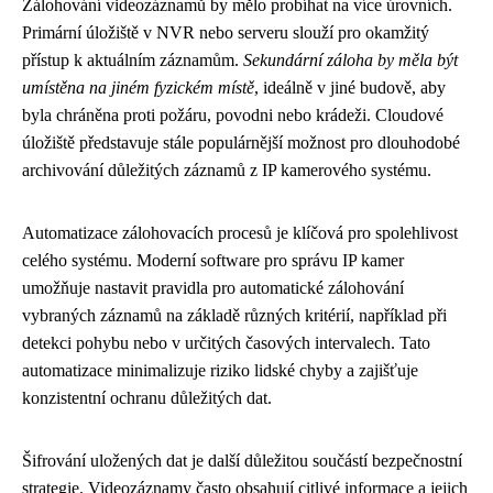
Zálohování videozáznamů by mělo probíhat na více úrovních.
Primární úložiště v NVR nebo serveru slouží pro okamžitý
přístup k aktuálním záznamům.
Sekundární záloha by měla být
umístěna na jiném fyzickém místě
, ideálně v jiné budově, aby
byla chráněna proti požáru, povodni nebo krádeži. Cloudové
úložiště představuje stále populárnější možnost pro dlouhodobé
archivování důležitých záznamů z IP kamerového systému.
Automatizace zálohovacích procesů je klíčová pro spolehlivost
celého systému. Moderní software pro správu IP kamer
umožňuje nastavit pravidla pro automatické zálohování
vybraných záznamů na základě různých kritérií, například při
detekci pohybu nebo v určitých časových intervalech. Tato
automatizace minimalizuje riziko lidské chyby a zajišťuje
konzistentní ochranu důležitých dat.
Šifrování uložených dat je další důležitou součástí bezpečnostní
strategie. Videozáznamy často obsahují citlivé informace a jejich