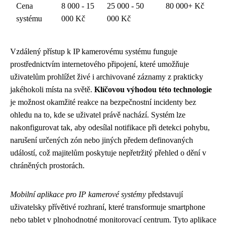
Cena
8 000 - 15
25 000 - 50
80 000+ Kč
systému
000 Kč
000 Kč
Vzdálený přístup k IP kamerovému systému funguje
prostřednictvím internetového připojení, které umožňuje
uživatelům prohlížet živé i archivované záznamy z prakticky
jakéhokoli místa na světě.
Klíčovou výhodou této technologie
je možnost okamžité reakce na bezpečnostní incidenty bez
ohledu na to, kde se uživatel právě nachází. Systém lze
nakonfigurovat tak, aby odesílal notifikace při detekci pohybu,
narušení určených zón nebo jiných předem definovaných
událostí, což majitelům poskytuje nepřetržitý přehled o dění v
chráněných prostorách.
Mobilní aplikace pro IP kamerové systémy
představují
uživatelsky přívětivé rozhraní, které transformuje smartphone
nebo tablet v plnohodnotné monitorovací centrum. Tyto aplikace