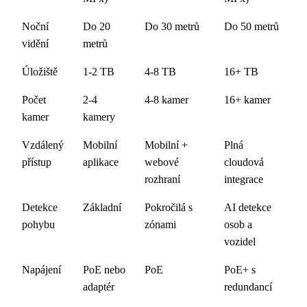
Noční
Do 20
Do 30 metrů
Do 50 metrů
vidění
metrů
Úložiště
1-2 TB
4-8 TB
16+ TB
Počet
2-4
4-8 kamer
16+ kamer
kamer
kamery
Vzdálený
Mobilní
Mobilní +
Plná
přístup
aplikace
webové
cloudová
rozhraní
integrace
Detekce
Základní
Pokročilá s
AI detekce
pohybu
zónami
osob a
vozidel
Napájení
PoE nebo
PoE
PoE+ s
adaptér
redundancí