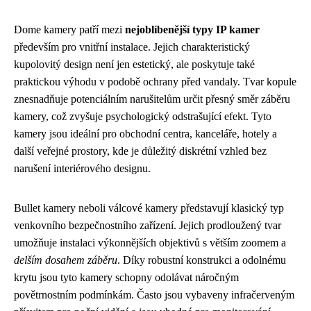
Dome kamery patří mezi
nejoblíbenější typy IP kamer
především pro vnitřní instalace. Jejich charakteristický
kupolovitý design není jen estetický, ale poskytuje také
praktickou výhodu v podobě ochrany před vandaly. Tvar kopule
znesnadňuje potenciálním narušitelům určit přesný směr záběru
kamery, což zvyšuje psychologický odstrašující efekt. Tyto
kamery jsou ideální pro obchodní centra, kanceláře, hotely a
další veřejné prostory, kde je důležitý diskrétní vzhled bez
narušení interiérového designu.
Bullet kamery neboli válcové kamery představují klasický typ
venkovního bezpečnostního zařízení. Jejich prodloužený tvar
umožňuje instalaci výkonnějších objektivů s větším zoomem a
delším dosahem záběru
. Díky robustní konstrukci a odolnému
krytu jsou tyto kamery schopny odolávat náročným
povětrnostním podmínkám. Často jsou vybaveny infračerveným