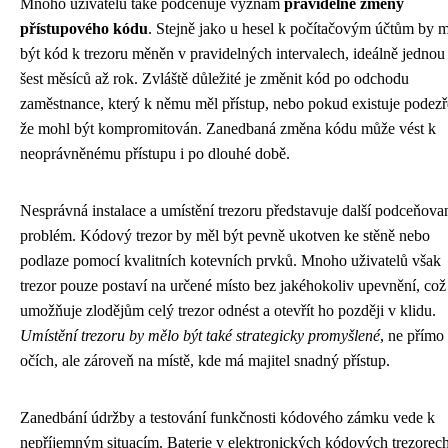
Mnoho uživatelů také podceňuje význam
pravidelné změny
přístupového kódu
. Stejně jako u hesel k počítačovým účtům by m
být kód k trezoru měněn v pravidelných intervalech, ideálně jednou
šest měsíců až rok. Zvláště důležité je změnit kód po odchodu
zaměstnance, který k němu měl přístup, nebo pokud existuje podezř
že mohl být kompromitován. Zanedbaná změna kódu může vést k
neoprávněnému přístupu i po dlouhé době.
Nesprávná instalace a umístění trezoru představuje další podceňova
problém. Kódový trezor by měl být pevně ukotven ke stěně nebo
podlaze pomocí kvalitních kotevních prvků. Mnoho uživatelů však
trezor pouze postaví na určené místo bez jakéhokoliv upevnění, což
umožňuje zlodějům celý trezor odnést a otevřít ho později v klidu.
Umístění trezoru by mělo být také strategicky promyšlené
, ne přímo
očích, ale zároveň na místě, kde má majitel snadný přístup.
Zanedbání údržby a testování funkčnosti kódového zámku vede k
nepříjemným situacím. Baterie v elektronických kódových trezorec