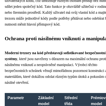
uživatelských kódů, což umožňuje různým osobám přístup bez nutn
sdílet jeden společný kód. Tato funkce je obzvláště užitečná v rodi
nebo firemním prostředí. Každý uživatel má svůj vlastní kód a majit
trezoru může jednotlivé kódy podle potřeby přidávat nebo odebírat 
nutnosti měnit hlavní přístupový kód.
Ochrana proti násilnému vniknutí a manipul
Moderní trezory na kód představují sofistikované bezpečnostní
systémy
, které jsou navrženy s důrazem na maximální ochranu prot
násilnému vniknutí a neoprávněné manipulaci. Výrobci těchto
bezpečnostních schránek věnují mimořádnou pozornost konstrukci 
materiálům, které dokážou odolat různým typům útoků a pokusům 
násilné otevření.
Parametr
Základní
Střední
Prémiov
model
třída
model