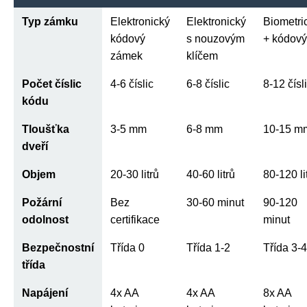
Typ zámku
Elektronický
Elektronický
Biometri
kódový
s nouzovým
+ kódový
zámek
klíčem
Počet číslic
4-6 číslic
6-8 číslic
8-12 čísl
kódu
Tloušťka
3-5 mm
6-8 mm
10-15 m
dveří
Objem
20-30 litrů
40-60 litrů
80-120 li
Požární
Bez
30-60 minut
90-120
odolnost
certifikace
minut
Bezpečnostní
Třída 0
Třída 1-2
Třída 3-4
třída
Napájení
4x AA
4x AA
8x AA