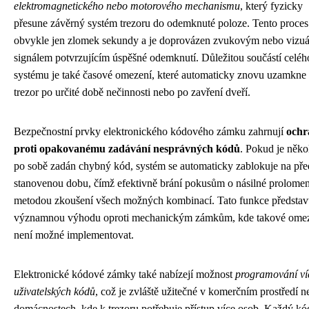
elektromagnetického nebo motorového mechanismu
, který fyzicky
přesune závěrný systém trezoru do odemknuté poloze. Tento proces
obvykle jen zlomek sekundy a je doprovázen zvukovým nebo vizu
signálem potvrzujícím úspěšné odemknutí. Důležitou součástí celéh
systému je také časové omezení, které automaticky znovu uzamkne
trezor po určité době nečinnosti nebo po zavření dveří.
Bezpečnostní prvky elektronického kódového zámku zahrnují
ochr
proti opakovanému zadávání nesprávných kódů
. Pokud je někol
po sobě zadán chybný kód, systém se automaticky zablokuje na př
stanovenou dobu, čímž efektivně brání pokusům o násilné prolomen
metodou zkoušení všech možných kombinací. Tato funkce představ
významnou výhodu oproti mechanickým zámkům, kde takové ome
není možné implementovat.
Elektronické kódové zámky také nabízejí možnost
programování ví
uživatelských kódů
, což je zvláště užitečné v komerčním prostředí n
domácnostech, kde k trezoru potřebuje přístup více osob. Každý kó