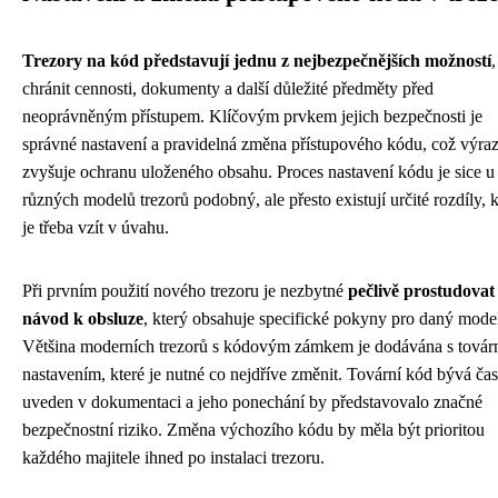
Trezory na kód představují jednu z nejbezpečnějších možností
,
chránit cennosti, dokumenty a další důležité předměty před
neoprávněným přístupem. Klíčovým prvkem jejich bezpečnosti je
správné nastavení a pravidelná změna přístupového kódu, což výra
zvyšuje ochranu uloženého obsahu. Proces nastavení kódu je sice u
různých modelů trezorů podobný, ale přesto existují určité rozdíly, k
je třeba vzít v úvahu.
Při prvním použití nového trezoru je nezbytné
pečlivě prostudovat
návod k obsluze
, který obsahuje specifické pokyny pro daný mode
Většina moderních trezorů s kódovým zámkem je dodávána s továr
nastavením, které je nutné co nejdříve změnit. Tovární kód bývá čas
uveden v dokumentaci a jeho ponechání by představovalo značné
bezpečnostní riziko. Změna výchozího kódu by měla být prioritou
každého majitele ihned po instalaci trezoru.