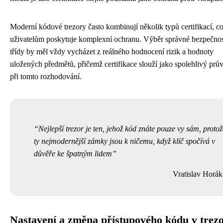
Moderní kódové trezory často kombinují několik typů certifikací, c
uživatelům poskytuje komplexní ochranu. Výběr správné bezpečnos
třídy by měl vždy vycházet z reálného hodnocení rizik a hodnoty
uložených předmětů, přičemž certifikace slouží jako spolehlivý prů
při tomto rozhodování.
Nejlepší trezor je ten, jehož kód znáte pouze vy sám, protož
ty nejmodernější zámky jsou k ničemu, když klíč spočívá v
důvěře ke špatným lidem
Vratislav Horák
Nastavení a změna přístupového kódu v trez