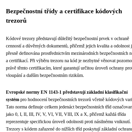
Bezpečnostní třídy a certifikace kódových
trezorů
Kódové trezory představují důležitý bezpečnostní prvek v ochraně
cenností a důvěrných dokumentů, přičemž jejich kvalita a odolnost 
přesně definována prostřednictvím mezinárodních bezpečnostních 
a certifikací. Při výběru trezoru na kód je nezbytné věnovat pozorno
právě těmto certifikacím, které garantují určitou úroveň ochrany prot
vloupání a dalším bezpečnostním rizikům.
Evropské normy EN 1143-1 představují základní klasifikační
systém
pro hodnocení bezpečnostních trezorů včetně kódových vari
Tato norma definuje celkem jedenáct bezpečnostních tříd označova
jako 0, I, II, III, IV, V, VI, VII, VIII, IX a X, přičemž každá třída
reprezentuje specifickou úroveň odolnosti proti násilnému vniknutí.
Trezory s kódem zařazené do nižších tříd poskytují základní ochran