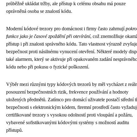
průběžně ukládat tržby, ale přístup k celému obsahu má pouze
oprávněná osoba se znalostí kódu.
Moderní kódové trezory pro domácnost i firmy často zahrnují
pokro
funkce jako je časové zpoždění při otevírání
, což znemožňuje okamž
přístup i při znalosti správného kódu. Tato vlastnost výrazně zvyšuj
bezpečnost proti násilnému vynucení otevření. Některé modely disp
také alarmem, který se aktivuje při opakovaném zadání nesprávnéh
kódu nebo při pokusu o fyzické poškození.
Výběr mezi různými typy kódových trezorů by měl vycházet z reál
posouzení bezpečnostních rizik, frekvence používání a hodnoty
uložených předmětů. Zatímco pro domácí uživatele postačí střední t
bezpečnosti s elektronickým kódem, firemní prostředí často vyžaduj
certifikované trezory s vysokou odolností proti vloupání a požáru,
vybavené sofistikovanými kódovými systémy s možností auditu
přístupů.