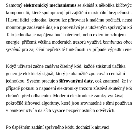
Samotný
elektronický mechanismus
se skládá z několika klíčový
komponentů, které spolupracují při zajištění maximální bezpečnosti.
Hlavní řídící jednotka, kterou lze přirovnat k malému počítači, neust
monitoruje zadávané údaje a porovnává je s uloženým správným k
Tato jednotka je napájena buď bateriemi, nebo externím zdrojem
energie, přičemž většina moderních trezorů využívá
kombinaci obo
systémů
pro zajištění nepřetržité funkčnosti i v případě výpadku ene
Když uživatel začne zadávat číselný kód, každé stisknutí tlačítka
generuje elektrický signál, který je okamžitě zpracován centrální
jednotkou. Systém pracuje s
šifrovanými daty
, což znamená, že i v
případě pokusu o napadení elektroniky trezoru zůstává skutečný kó
chráněn před odhalením. Moderní elektronické zámky využívají
pokročilé šifrovací algoritmy, které jsou srovnatelné s těmi používa
v bankovnictví a dalších vysoce bezpečnostních odvětvích.
Po úspěšném zadání správného kódu dochází k aktivaci