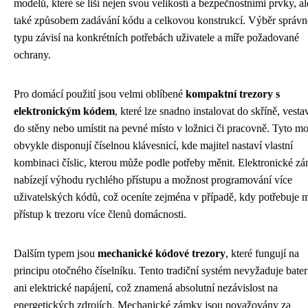
modelů, které se liší nejen svou velikostí a bezpečnostními prvky, al
také způsobem zadávání kódu a celkovou konstrukcí. Výběr správ
typu závisí na konkrétních potřebách uživatele a míře požadované
ochrany.
Pro domácí použití jsou velmi oblíbené
kompaktní trezory s
elektronickým kódem
, které lze snadno instalovat do skříně, vesta
do stěny nebo umístit na pevné místo v ložnici či pracovně. Tyto m
obvykle disponují číselnou klávesnicí, kde majitel nastaví vlastní
kombinaci číslic, kterou může podle potřeby měnit. Elektronické z
nabízejí výhodu rychlého přístupu a možnost programování více
uživatelských kódů, což oceníte zejména v případě, kdy potřebuje m
přístup k trezoru více členů domácnosti.
Dalším typem jsou
mechanické kódové trezory
, které fungují na
principu otočného číselníku. Tento tradiční systém nevyžaduje bater
ani elektrické napájení, což znamená absolutní nezávislost na
energetických zdrojích. Mechanické zámky jsou považovány za