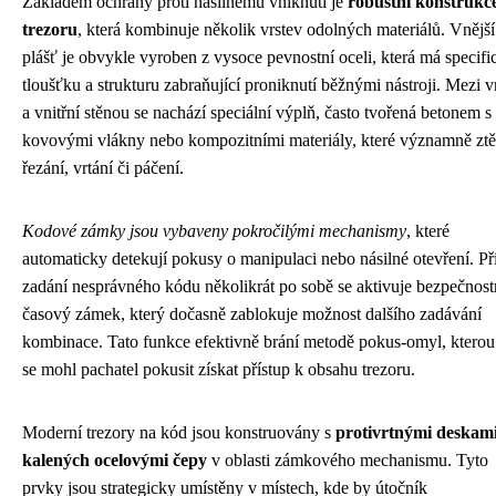
Základem ochrany proti násilnému vniknutí je
robustní konstrukc
trezoru
, která kombinuje několik vrstev odolných materiálů. Vnější
plášť je obvykle vyroben z vysoce pevnostní oceli, která má specif
tloušťku a strukturu zabraňující proniknutí běžnými nástroji. Mezi v
a vnitřní stěnou se nachází speciální výplň, často tvořená betonem s
kovovými vlákny nebo kompozitními materiály, které významně ztě
řezání, vrtání či páčení.
Kodové zámky jsou vybaveny pokročilými mechanismy
, které
automaticky detekují pokusy o manipulaci nebo násilné otevření. Př
zadání nesprávného kódu několikrát po sobě se aktivuje bezpečnost
časový zámek, který dočasně zablokuje možnost dalšího zadávání
kombinace. Tato funkce efektivně brání metodě pokus-omyl, kterou
se mohl pachatel pokusit získat přístup k obsahu trezoru.
Moderní trezory na kód jsou konstruovány s
protivrtnými deskami
kalených ocelovými čepy
v oblasti zámkového mechanismu. Tyto
prvky jsou strategicky umístěny v místech, kde by útočník