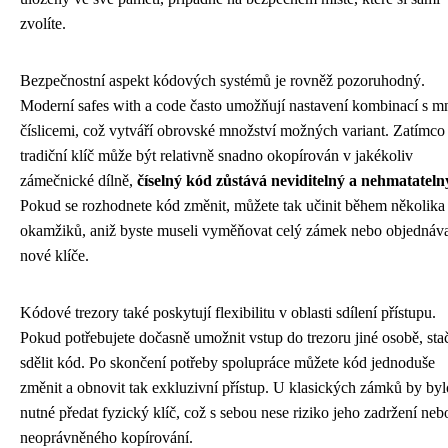
zvolíte.
Bezpečnostní aspekt kódových systémů je rovněž pozoruhodný.
Moderní safes with a code často umožňují nastavení kombinací s 
číslicemi, což vytváří obrovské množství možných variant. Zatímco
tradiční klíč může být relativně snadno okopírován v jakékoliv
zámečnické dílně,
číselný kód zůstává neviditelný a nehmatateln
Pokud se rozhodnete kód změnit, můžete tak učinit během několika
okamžiků, aniž byste museli vyměňovat celý zámek nebo objednáv
nové klíče.
Kódové trezory také poskytují flexibilitu v oblasti sdílení přístupu.
Pokud potřebujete dočasně umožnit vstup do trezoru jiné osobě, stač
sdělit kód. Po skončení potřeby spolupráce můžete kód jednoduše
změnit a obnovit tak exkluzivní přístup. U klasických zámků by byl
nutné předat fyzický klíč, což s sebou nese riziko jeho zadržení neb
neoprávněného kopírování.