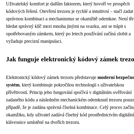
Uživatelský komfort je dalším faktorem, který hovoří ve prospěch
kódových řešení. Otevření trezoru je rychlé a intuitivní – stačí zadat
správnou kombinaci a mechanismus se okamžitě odemkne. Není tř
hledat správný klíč mezi mnoha jinými na svazku, ani se trápit s
opotřebovaným zámkem, který po letech používání začíná zlobit a
vyžaduje precizní manipulaci.
Jak funguje elektronický kódový zámek trez
Elektronický kódový zámek trezoru představuje
moderní bezpečno
systém
, který kombinuje pokročilou technologii s uživatelskou
přívětivostí. Princip jeho fungování spočívá v digitálním ověřování
zadaného kódu a následném mechanickém odemknutí trezoru pouze
případě, že je zadána správná číselná kombinace. Celý proces začín
okamžiku, kdy uživatel zadává číselný kód prostřednictvím digitální
klávesnice umístěné na dveřích trezoru.