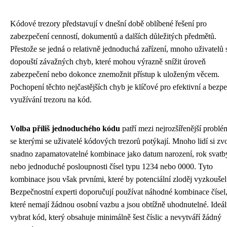
Kódové trezory představují v dnešní době oblíbené řešení pro
zabezpečení cenností, dokumentů a dalších důležitých předmětů.
Přestože se jedná o relativně jednoduchá zařízení, mnoho uživatelů 
dopouští závažných chyb, které mohou výrazně snížit úroveň
zabezpečení nebo dokonce znemožnit přístup k uloženým věcem.
Pochopení těchto nejčastějších chyb je klíčové pro efektivní a bezp
využívání trezoru na kód.
Volba příliš jednoduchého kódu
patří mezi nejrozšířenější problé
se kterými se uživatelé kódových trezorů potýkají. Mnoho lidí si zvo
snadno zapamatovatelné kombinace jako datum narození, rok svatb
nebo jednoduché posloupnosti čísel typu 1234 nebo 0000. Tyto
kombinace jsou však prvními, které by potenciální zloděj vyzkoušel
Bezpečnostní experti doporučují používat náhodné kombinace čísel
které nemají žádnou osobní vazbu a jsou obtížně uhodnutelné. Ideál
vybrat kód, který obsahuje minimálně šest číslic a nevytváří žádný