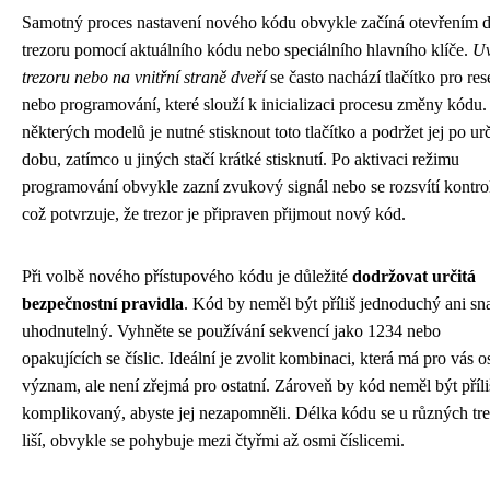
Samotný proces nastavení nového kódu obvykle začíná otevřením d
trezoru pomocí aktuálního kódu nebo speciálního hlavního klíče.
Uv
trezoru nebo na vnitřní straně dveří
se často nachází tlačítko pro res
nebo programování, které slouží k inicializaci procesu změny kódu
některých modelů je nutné stisknout toto tlačítko a podržet jej po ur
dobu, zatímco u jiných stačí krátké stisknutí. Po aktivaci režimu
programování obvykle zazní zvukový signál nebo se rozsvítí kontro
což potvrzuje, že trezor je připraven přijmout nový kód.
Při volbě nového přístupového kódu je důležité
dodržovat určitá
bezpečnostní pravidla
. Kód by neměl být příliš jednoduchý ani s
uhodnutelný. Vyhněte se používání sekvencí jako 1234 nebo
opakujících se číslic. Ideální je zvolit kombinaci, která má pro vás 
význam, ale není zřejmá pro ostatní. Zároveň by kód neměl být příli
komplikovaný, abyste jej nezapomněli. Délka kódu se u různých tr
liší, obvykle se pohybuje mezi čtyřmi až osmi číslicemi.