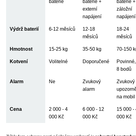
baterie
baterie +
baterie +
externí
záložní
napájení
napájení
Výdrž baterií
6-12 měsíců
12-18
18-24
měsíců
měsíců
Hmotnost
15-25 kg
35-50 kg
70-150 k
Kotvení
Volitelné
Doporučené
Povinné,
8 bodů
Alarm
Ne
Zvukový
Zvukový
alarm
upozorně
na mobil
Cena
2 000 - 4
6 000 - 12
15 000 -
000 Kč
000 Kč
000 Kč