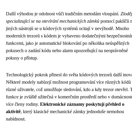
Další výhodou je odolnost vůči tradičním metodám vloupání.
Zloděj
specializující se na otevírání mechanických zámků
pomocí paklíčů 
jiných nástrojů se u kódových systémů ocitají v nevýhodě. Mnoho
moderních trezorů s kódem je vybaveno dodatečnými bezpečnostní
funkcemi, jako je automatické blokování po několika neúspěšných
pokusech o zadání kódu nebo alarm upozorňující na neoprávněné
pokusy o přístup.
Technologický pokrok přinesl do světa kódových trezorů další inov
Některé modely nabízejí možnost programování více různých kódů
různé uživatele, což umožňuje sledování, kdo a kdy trezor otevřel. 
funkce je zvláště užitečná v komerčním prostředí nebo v domácnost
více členy rodiny.
Elektronické záznamy poskytují přehled o
aktivitě
, který klasické mechanické zámky jednoduše nemohou
nabídnout.