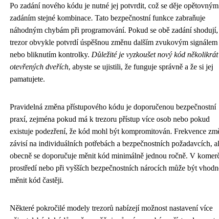
Po zadání nového kódu je nutné jej potvrdit, což se děje opětovným
zadáním stejné kombinace. Tato bezpečnostní funkce zabraňuje
náhodným chybám při programování. Pokud se obě zadání shodují,
trezor obvykle potvrdí úspěšnou změnu dalším zvukovým signálem
nebo bliknutím kontrolky.
Důležité je vyzkoušet nový kód několikrát
otevřených dveřích
, abyste se ujistili, že funguje správně a že si jej
pamatujete.
Pravidelná změna přístupového kódu je doporučenou bezpečnostní
praxí, zejména pokud má k trezoru přístup více osob nebo pokud
existuje podezření, že kód mohl být kompromitován. Frekvence zm
závisí na individuálních potřebách a bezpečnostních požadavcích, a
obecně se doporučuje měnit kód minimálně jednou ročně. V komer
prostředí nebo při vyšších bezpečnostních nárocích může být vhodn
měnit kód častěji.
Některé pokročilé modely trezorů nabízejí možnost nastavení více