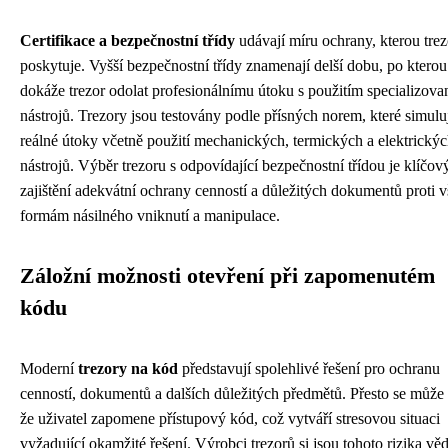
Certifikace a bezpečnostní třídy
udávají míru ochrany, kterou trez
poskytuje. Vyšší bezpečnostní třídy znamenají delší dobu, po kterou
dokáže trezor odolat profesionálnímu útoku s použitím specializov
nástrojů. Trezory jsou testovány podle přísných norem, které simulu
reálné útoky včetně použití mechanických, termických a elektrický
nástrojů. Výběr trezoru s odpovídající bezpečnostní třídou je klíčov
zajištění adekvátní ochrany cenností a důležitých dokumentů proti 
formám násilného vniknutí a manipulace.
Záložní možnosti otevření při zapomenutém
kódu
Moderní
trezory na kód
představují spolehlivé řešení pro ochranu
cenností, dokumentů a dalších důležitých předmětů. Přesto se může s
že uživatel zapomene přístupový kód, což vytváří stresovou situaci
vyžadující okamžité řešení. Výrobci trezorů si jsou tohoto rizika vě