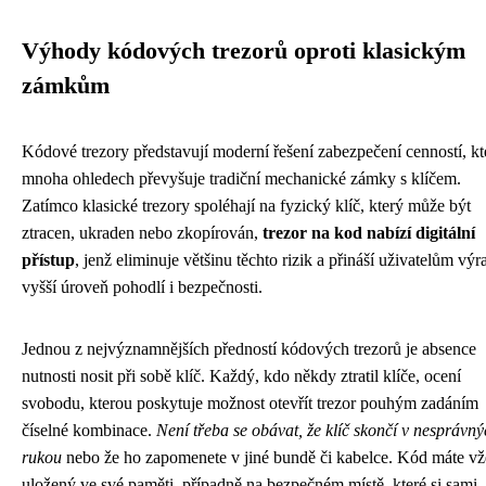
Výhody kódových trezorů oproti klasickým
zámkům
Kódové trezory představují moderní řešení zabezpečení cenností, kt
mnoha ohledech převyšuje tradiční mechanické zámky s klíčem.
Zatímco klasické trezory spoléhají na fyzický klíč, který může být
ztracen, ukraden nebo zkopírován,
trezor na kod nabízí digitální
přístup
, jenž eliminuje většinu těchto rizik a přináší uživatelům výr
vyšší úroveň pohodlí i bezpečnosti.
Jednou z nejvýznamnějších předností kódových trezorů je absence
nutnosti nosit při sobě klíč. Každý, kdo někdy ztratil klíče, ocení
svobodu, kterou poskytuje možnost otevřít trezor pouhým zadáním
číselné kombinace.
Není třeba se obávat, že klíč skončí v nesprávn
rukou
nebo že ho zapomenete v jiné bundě či kabelce. Kód máte v
uložený ve své paměti, případně na bezpečném místě, které si sami