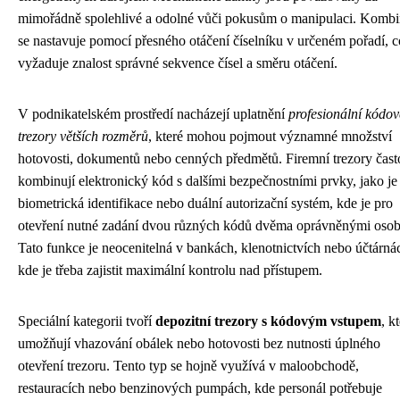
mimořádně spolehlivé a odolné vůči pokusům o manipulaci. Komb
se nastavuje pomocí přesného otáčení číselníku v určeném pořadí, 
vyžaduje znalost správné sekvence čísel a směru otáčení.
V podnikatelském prostředí nacházejí uplatnění
profesionální kódov
trezory větších rozměrů
, které mohou pojmout významné množství
hotovosti, dokumentů nebo cenných předmětů. Firemní trezory čast
kombinují elektronický kód s dalšími bezpečnostními prvky, jako je
biometrická identifikace nebo duální autorizační systém, kde je pro
otevření nutné zadání dvou různých kódů dvěma oprávněnými oso
Tato funkce je neocenitelná v bankách, klenotnictvích nebo účtárná
kde je třeba zajistit maximální kontrolu nad přístupem.
Speciální kategorii tvoří
depozitní trezory s kódovým vstupem
, k
umožňují vhazování obálek nebo hotovosti bez nutnosti úplného
otevření trezoru. Tento typ se hojně využívá v maloobchodě,
restauracích nebo benzinových pumpách, kde personál potřebuje