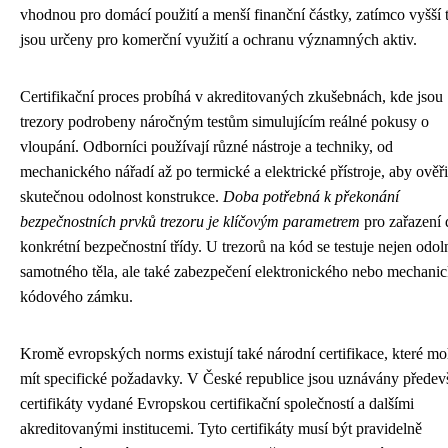
vhodnou pro domácí použití a menší finanční částky, zatímco vyšší 
jsou určeny pro komerční využití a ochranu významných aktiv.
Certifikační proces probíhá v akreditovaných zkušebnách, kde jsou
trezory podrobeny náročným testům simulujícím reálné pokusy o
vloupání. Odborníci používají různé nástroje a techniky, od
mechanického nářadí až po termické a elektrické přístroje, aby ověři
skutečnou odolnost konstrukce.
Doba potřebná k překonání
bezpečnostních prvků trezoru je klíčovým parametrem
pro zařazení 
konkrétní bezpečnostní třídy. U trezorů na kód se testuje nejen odol
samotného těla, ale také zabezpečení elektronického nebo mechani
kódového zámku.
Kromě evropských norms existují také národní certifikace, které m
mít specifické požadavky. V České republice jsou uznávány předev
certifikáty vydané Evropskou certifikační společností a dalšími
akreditovanými institucemi. Tyto certifikáty musí být pravidelně