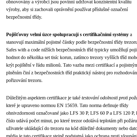
obnovovány a výrobci jsou povinni udržovat konzistentní kvalitu
výroby, aby si zachovali oprávnění používat příslušné označení
bezpečnostní třídy.
Pojišťovny velmi úzce spolupracují s certifikačními systémy
a
stanovují maximální pojistné částky podle bezpečnostní třídy trezoru
Safes with a code nižších bezpečnostních tříd typicky umožňují poji
hodnot do několika set tisíc korun, zatímco trezory vyšších tříd mo
krýt pojištění v řádu milionů. Tato vazba mezi certifikací a pojistný
plněním činí z bezpečnostních tříd praktický nástroj pro rozhodování
pořizování trezoru.
Důležitým aspektem certifikace je také
testování odolnosti proti pož
které je upraveno normou EN 15659. Tato norma definuje třídy
ohnivzdornosti označované jako LFS 30 P, LFS 60 P a LFS 120 P, 
číslo udává počet minut, po které trezor odolává teplotám při požáru
uživatele ukládající do trezoru na kód důležité dokumenty nebo dat
média je tato certifikace stejně podstatná jako ochrana proti vloupání