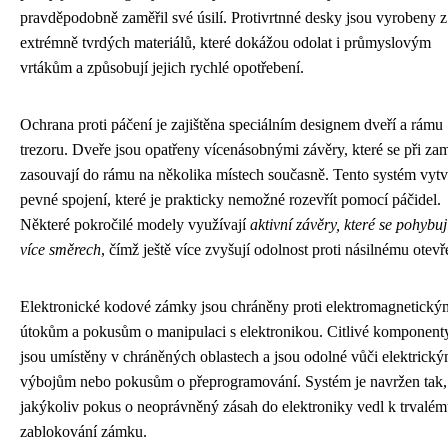
pravděpodobně zaměřil své úsilí. Protivrtnné desky jsou vyrobeny z
extrémně tvrdých materiálů, které dokážou odolat i průmyslovým
vrtákům a způsobují jejich rychlé opotřebení.
Ochrana proti páčení je zajištěna speciálním designem dveří a rámu
trezoru. Dveře jsou opatřeny vícenásobnými závěry, které se při za
zasouvají do rámu na několika místech současně. Tento systém vytv
pevné spojení, které je prakticky nemožné rozevřít pomocí páčidel.
Některé pokročilé modely využívají
aktivní závěry, které se pohybuj
více směrech
, čímž ještě více zvyšují odolnost proti násilnému otevř
Elektronické kodové zámky jsou chráněny proti elektromagnetický
útokům a pokusům o manipulaci s elektronikou. Citlivé komponent
jsou umístěny v chráněných oblastech a jsou odolné vůči elektrick
výbojům nebo pokusům o přeprogramování. Systém je navržen tak,
jakýkoliv pokus o neoprávněný zásah do elektroniky vedl k trvalé
zablokování zámku.