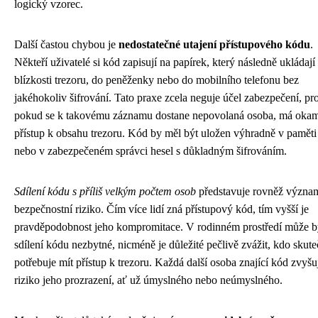
logický vzorec.
Další častou chybou je
nedostatečné utajení přístupového kódu
.
Někteří uživatelé si kód zapisují na papírek, který následně ukládají
blízkosti trezoru, do peněženky nebo do mobilního telefonu bez
jakéhokoliv šifrování. Tato praxe zcela neguje účel zabezpečení, pr
pokud se k takovému záznamu dostane nepovolaná osoba, má okam
přístup k obsahu trezoru. Kód by měl být uložen výhradně v paměti
nebo v zabezpečeném správci hesel s důkladným šifrováním.
Sdílení kódu s příliš velkým počtem osob
představuje rovněž význa
bezpečnostní riziko. Čím více lidí zná přístupový kód, tím vyšší je
pravděpodobnost jeho kompromitace. V rodinném prostředí může b
sdílení kódu nezbytné, nicméně je důležité pečlivě zvážit, kdo skut
potřebuje mít přístup k trezoru. Každá další osoba znající kód zvyšu
riziko jeho prozrazení, ať už úmyslného nebo neúmyslného.