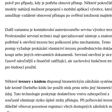
právě pro případy, kdy je potřeba obnovit přístup. Některé pokročil
modely nabízejí možnost propojení s mobilní aplikací výrobce, kter
umožňuje vzdálené obnovení přístupu po ověření totožnosti majitele
Další variantou je
kontaktování autorizovaného servisu
výrobce trez
Profesionální servisní technici mají specializované nástroje a znalost
potřebné k otevření trezoru bez poškození jeho mechanismu. Tento
postup vyžaduje prokázání vlastnictví trezoru prostřednictvím dokl
koupi nebo jiných relevantních dokumentů. Servisní otevření je sice
časově náročnější a finančně zatěžující, ale zachovává funkčnost tr
pro budoucí použití.
Některé
trezory s kódem
disponují biometrickým záložním systém
kde kromě číselného kódu lze použít otisk prstu nebo jiný biometri
údaj. Tato technologie poskytuje dodatečnou vrstvu zabezpečení a
současně eliminuje riziko úplné ztráty přístupu. Při pořizování trezor
důležité věnovat pozornost registraci všech dostupných záložních 