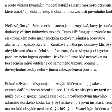
a proto většina kvalitních modelů nabízí
záložní možnosti otevření
které umožňují získat přístup k obsahu i bez znalosti původního kód
Nejčastějším záložním mechanismem je
nouzový klíč
, který je součá
dodávky většiny kódových trezorů. Tento klíč funguje nezávisle na
elektronickém nebo mechanickém kódovém zámku a poskytuje
alternativní způsob otevření. Zámková vložka pro nouzový klíč býv
obvykle umístěna na čelní straně trezoru, často skrytá pod krycím
panelem nebo logem výrobce. Je zásadní tento klíč uchovávat na
bezpečném místě odděleně od samotného trezoru, ideálně u
důvěryhodné osoby nebo v jiném zabezpečeném prostoru.
Pokud uživatel nedisponuje nouzovým klíčem nebo jej také ztratil,
existují další možnosti řešení situace. U
elektronických trezorů na
může být k dispozici funkce reset kódu prostřednictvím hlavního
administrátorského kódu, který byl nastaven při první instalaci. Ten
master kód obvykle není totožný s běžným uživatelským kódem a s