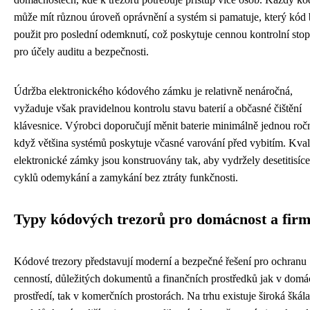
může mít různou úroveň oprávnění a systém si pamatuje, který kód 
použit pro poslední odemknutí, což poskytuje cennou kontrolní sto
pro účely auditu a bezpečnosti.
Údržba elektronického kódového zámku je relativně nenáročná,
vyžaduje však pravidelnou kontrolu stavu baterií a občasné čištění
klávesnice. Výrobci doporučují měnit baterie minimálně jednou ročn
když většina systémů poskytuje včasné varování před vybitím. Kval
elektronické zámky jsou konstruovány tak, aby vydržely desetitisíce
cyklů odemykání a zamykání bez ztráty funkčnosti.
Typy kódových trezorů pro domácnost a fir
Kódové trezory představují moderní a bezpečné řešení pro ochranu
cenností, důležitých dokumentů a finančních prostředků jak v dom
prostředí, tak v komerčních prostorách. Na trhu existuje široká škála