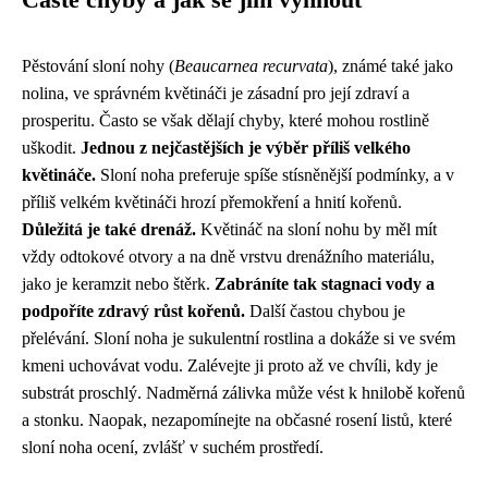
Časté chyby a jak se jim vyhnout
Pěstování sloní nohy (
Beaucarnea recurvata
), známé také jako
nolina, ve správném květináči je zásadní pro její zdraví a
prosperitu. Často se však dělají chyby, které mohou rostlině
uškodit.
Jednou z nejčastějších je výběr příliš velkého
květináče.
Sloní noha preferuje spíše stísněnější podmínky, a v
příliš velkém květináči hrozí přemokření a hnití kořenů.
Důležitá je také drenáž.
Květináč na sloní nohu by měl mít
vždy odtokové otvory a na dně vrstvu drenážního materiálu,
jako je keramzit nebo štěrk.
Zabráníte tak stagnaci vody a
podpoříte zdravý růst kořenů.
Další častou chybou je
přelévání. Sloní noha je sukulentní rostlina a dokáže si ve svém
kmeni uchovávat vodu. Zalévejte ji proto až ve chvíli, kdy je
substrát proschlý. Nadměrná zálivka může vést k hnilobě kořenů
a stonku. Naopak, nezapomínejte na občasné rosení listů, které
sloní noha ocení, zvlášť v suchém prostředí.