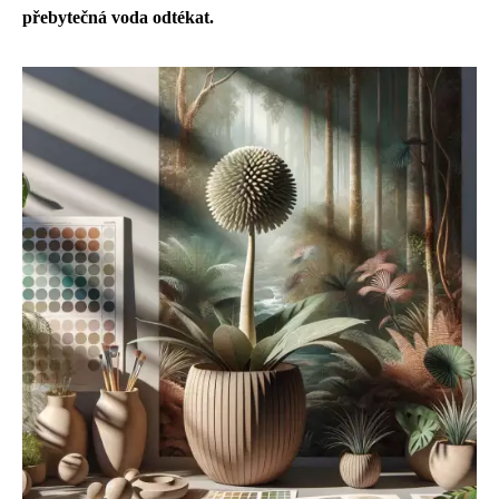
přebytečná voda odtékat.