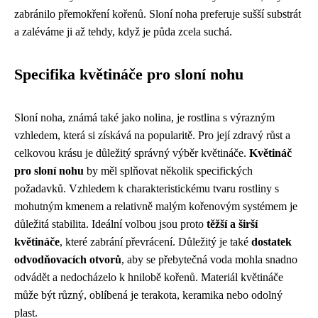
zabránilo přemokření kořenů. Sloní noha preferuje sušší substrát
a zaléváme ji až tehdy, když je půda zcela suchá.
Specifika květináče pro sloní nohu
Sloní noha, známá také jako nolina, je rostlina s výrazným
vzhledem, která si získává na popularitě. Pro její zdravý růst a
celkovou krásu je důležitý správný výběr květináče.
Květináč
pro sloní nohu
by měl splňovat několik specifických
požadavků. Vzhledem k charakteristickému tvaru rostliny s
mohutným kmenem a relativně malým kořenovým systémem je
důležitá stabilita. Ideální volbou jsou proto
těžší a širší
květináče
, které zabrání převrácení. Důležitý je také
dostatek
odvodňovacích otvorů
, aby se přebytečná voda mohla snadno
odvádět a nedocházelo k hnilobě kořenů. Materiál květináče
může být různý, oblíbená je terakota, keramika nebo odolný
plast.