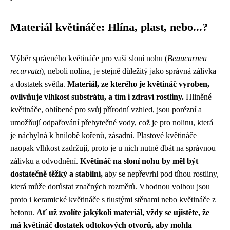
Materiál květináče: Hlína, plast, nebo...?
Výběr správného květináče pro vaši sloní nohu (
Beaucarnea
recurvata
), neboli nolina, je stejně důležitý jako správná zálivka
a dostatek světla.
Materiál, ze kterého je květináč vyroben,
ovlivňuje vlhkost substrátu, a tím i zdraví rostliny.
Hliněné
květináče, oblíbené pro svůj přírodní vzhled, jsou porézní a
umožňují odpařování přebytečné vody, což je pro nolinu, která
je náchylná k hnilobě kořenů, zásadní. Plastové květináče
naopak vlhkost zadržují, proto je u nich nutné dbát na správnou
zálivku a odvodnění.
Květináč na sloní nohu by měl být
dostatečně těžký a stabilní,
aby se nepřevrhl pod tíhou rostliny,
která může dorůstat značných rozměrů. Vhodnou volbou jsou
proto i keramické květináče s tlustými stěnami nebo květináče z
betonu.
Ať už zvolíte jakýkoli materiál, vždy se ujistěte, že
má květináč dostatek odtokových otvorů, aby mohla