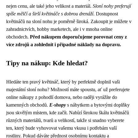
nejen cenu, ale také jeho velikost a materiál.
Sloní nohy preferují
spíše mělčí a širší květináče s dobrou drenáží
. Dostupnost
květináčů na sloní nohu je poměrně široká. Zakoupit je můžete v
zahradnictvích, hobby marketech, ale i v mnoha online
obchodech.
Před nákupem doporučujeme porovnat ceny z
více zdrojů a zohlednit i případné náklady na dopravu.
Tipy na nákup: Kde hledat?
Hledáte ten pravý květináč, který by perfektně doplnil vaši
majestátní sloní nohu? Možností máte spoustu, ať už preferujete
online nákupy z pohodlí domova, nebo raději vyrážíte do
kamenných obchodů.
E-shopy
s nábytkem a bytovými doplňky
jsou skvělým místem, kde začít. Nabízí širokou škálu květináčů
různých materiálů, tvarů a velikostí, takže si snadno vyberete
ten, který bude vyhovovat vašemu vkusu i potřebám vaší
rostliny. Pokud dáváte přednost osobnímu kontaktu a