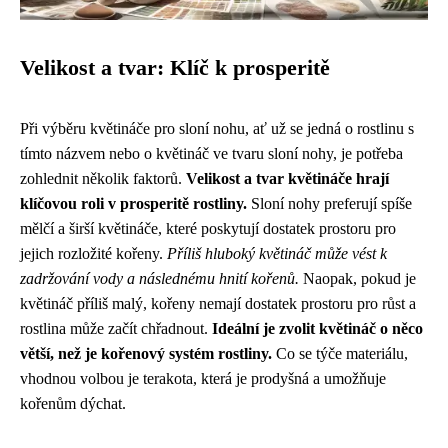
Velikost a tvar: Klíč k prosperitě
Při výběru květináče pro sloní nohu, ať už se jedná o rostlinu s
tímto názvem nebo o květináč ve tvaru sloní nohy, je potřeba
zohlednit několik faktorů.
Velikost a tvar květináče hrají
klíčovou roli v prosperitě rostliny.
Sloní nohy preferují spíše
mělčí a širší květináče, které poskytují dostatek prostoru pro
jejich rozložité kořeny.
Příliš hluboký květináč může vést k
zadržování vody a následnému hnití kořenů.
Naopak, pokud je
květináč příliš malý, kořeny nemají dostatek prostoru pro růst a
rostlina může začít chřadnout.
Ideální je zvolit květináč o něco
větší, než je kořenový systém rostliny.
Co se týče materiálu,
vhodnou volbou je terakota, která je prodyšná a umožňuje
kořenům dýchat.