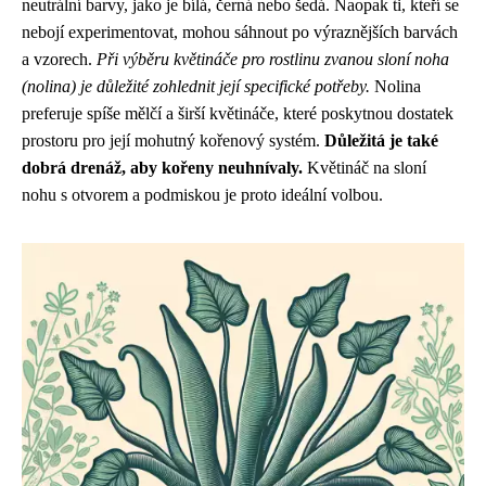
neutrální barvy, jako je bílá, černá nebo šedá. Naopak ti, kteří se
nebojí experimentovat, mohou sáhnout po výraznějších barvách
a vzorech.
Při výběru květináče pro rostlinu zvanou sloní noha
(nolina) je důležité zohlednit její specifické potřeby.
Nolina
preferuje spíše mělčí a širší květináče, které poskytnou dostatek
prostoru pro její mohutný kořenový systém.
Důležitá je také
dobrá drenáž, aby kořeny neuhnívaly.
Květináč na sloní
nohu s otvorem a podmiskou je proto ideální volbou.