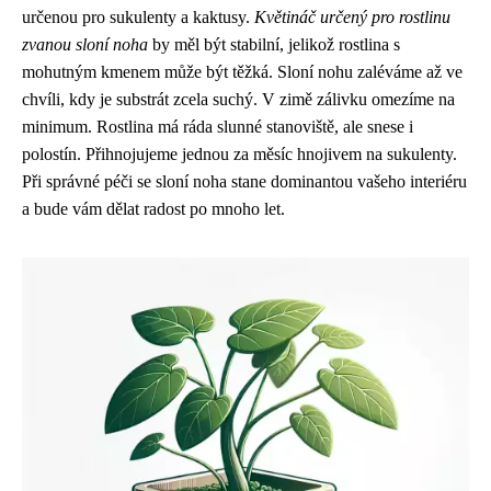
určenou pro sukulenty a kaktusy.
Květináč určený pro rostlinu
zvanou sloní noha
by měl být stabilní, jelikož rostlina s
mohutným kmenem může být těžká. Sloní nohu zaléváme až ve
chvíli, kdy je substrát zcela suchý. V zimě zálivku omezíme na
minimum. Rostlina má ráda slunné stanoviště, ale snese i
polostín. Přihnojujeme jednou za měsíc hnojivem na sukulenty.
Při správné péči se sloní noha stane dominantou vašeho interiéru
a bude vám dělat radost po mnoho let.