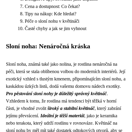
Cena a dostupnost: Co čekat?
Tipy na nákup: Kde hledat?
Péče o sloní nohu v květináči
Časté chyby a jak se jim vyhnout
Sloní noha: Nenáročná kráska
Sloní noha, známá také jako nolina, je rostlina nenáročná na
péči, která se stala oblíbenou volbou do moderních interiérů. Její
exotický vzhled s tlustým kmenem, připomínajícím sloní nohu, a
kaskádou úzkých listů, dodá vašemu domovu nádech exotiky.
Pro pěstování sloní nohy je důležitý správný květináč
.
Vzhledem k tomu, že rostlina má tendenci být těžká v horní
části, je vhodné zvolit
široký a stabilní květináč
, který zabrání
jejímu převrácení.
Ideální je těžší materiál
, jako je keramika
nebo terakota, který udrží rostlinu v rovnováze. Květináč na
sloní nohu by měl mít také dostatek odtokových otvorů, aby se