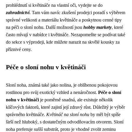
prohlédnutí si květináče na vlastní oči, vydejte se do
zahradnictví
. Tam vám navíc zkušení prodejci poradí s výběrem
správné velikosti a materiálu květináče a poskytnou cenné tipy
na péči o sloní nohu. Další možností jsou
hobby markety
, které
často mívají v nabídce i květináče. Nezapomeňte se podívat také
do sekce s výprodeji, kde můžete narazit na skvělé kousky za
příznivé ceny.
Péče o sloní nohu v květináči
Sloní noha, známá také jako nolina, je oblíbenou pokojovou
rostlinou pro svůj exotický vzhled a nenáročnost.
Péče o sloní
nohu v květináči
je poměrně snadná, ale existuje několik
klíčových faktorů, které zajistí její zdravý růst. Důležitý je výběr
správného květináče.
Květináč na sloní nohu
by měl být spíše
širší než hluboký, s dostatečným odvodňovacím otvorem. Sloní
noha preferuje sušší substrát, proto je vhodné zvolit zeminu