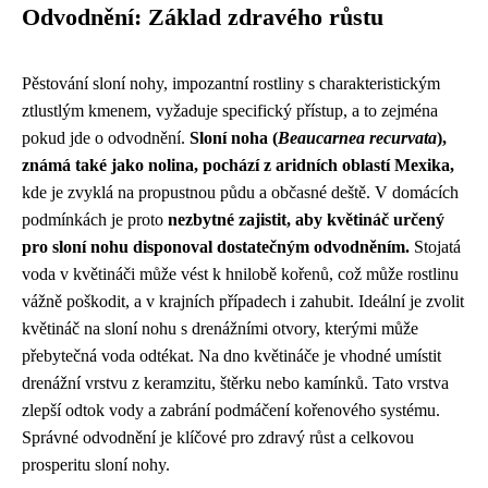
Odvodnění: Základ zdravého růstu
Pěstování sloní nohy, impozantní rostliny s charakteristickým
ztlustlým kmenem, vyžaduje specifický přístup, a to zejména
pokud jde o odvodnění.
Sloní noha (
Beaucarnea recurvata
),
známá také jako nolina, pochází z aridních oblastí Mexika,
kde je zvyklá na propustnou půdu a občasné deště. V domácích
podmínkách je proto
nezbytné zajistit, aby květináč určený
pro sloní nohu disponoval dostatečným odvodněním.
Stojatá
voda v květináči může vést k hnilobě kořenů, což může rostlinu
vážně poškodit, a v krajních případech i zahubit. Ideální je zvolit
květináč na sloní nohu s drenážními otvory, kterými může
přebytečná voda odtékat. Na dno květináče je vhodné umístit
drenážní vrstvu z keramzitu, štěrku nebo kamínků. Tato vrstva
zlepší odtok vody a zabrání podmáčení kořenového systému.
Správné odvodnění je klíčové pro zdravý růst a celkovou
prosperitu sloní nohy.