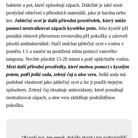
bakterie a pot, které způsobují zápach. Důležité je také nosit
prodyšné oblečení z přírodních materiálů, jako je bavlna nebo
len.
Jablečný ocet
je další přírodní prostředek, který může
pomoci neutralizovat zápach kyselého potu.
Jeho kyselé pH
pomáhá obnovit přirozenou rovnováhu pH pokožky a zároveň
působí antibakteriálně. Stačí smíchat jablečný ocet s vodou v
poměru 1:1 a nanést na postižená místa pomocí vatového
tamponu. Nechte působit 15-20 minut a poté opláchněte vodou.
Mezi další přírodní prostředky, které mohou pomoci s kyselým
potem, patří jedlá soda, zelený čaj a aloe vera.
Jedlá soda má
podobné vlastnosti jako jablečný ocet a lze ji použít stejným
způsobem. Zelený čaj obsahuje antioxidanty, které pomáhají
neutralizovat zápach, a aloe vera zklidňuje podrážděnou
pokožku.
Kyselý pot, ten prevít, dokáže zkazit i ten nejkrásnější