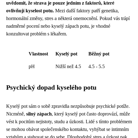
uvědomit, že strava je pouze jedním z faktorů, které
ovlivňují kyselost potu.
Mezi další faktory patří genetika,
hormonální změny, stres a některá onemocnění. Pokud vás trápí
nadměrné pocení nebo kyselý zápach potu, je vhodné
konzultovat problém s lékařem.
Vlastnost
Kyselý pot
Běžný pot
pH
Nižší než 4.5
4.5 - 5.5
Psychický dopad kyselého potu
Kyselý pot sám o sobě zpravidla nezpůsobuje psychické potíže.
Nicméně,
silný zápach
, který kyselý pot často doprovází, může
vést k pocitům nejistoty, studu a úzkosti. Lidé s tímto problémem
se mohou obávat společenského kontaktu, vyhýbat se intimním
vztahům a stahovat se do sebe. Dlouhodobý stres a úzkost pak