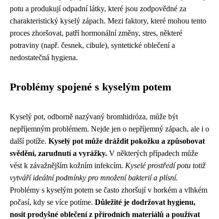
potu a produkují odpadní látky, které jsou zodpovědné za
charakteristický kyselý zápach. Mezi faktory, které mohou tento
proces zhoršovat, patří hormonální změny, stres, některé
potraviny (např. česnek, cibule), syntetické oblečení a
nedostatečná hygiena.
Problémy spojené s kyselým potem
Kyselý pot, odborně nazývaný bromhidróza, může být
nepříjemným problémem. Nejde jen o nepříjemný zápach, ale i o
další potíže.
Kyselý pot může dráždit pokožku a způsobovat
svědění, zarudnutí a vyrážky.
V některých případech může
vést k závažnějším kožním infekcím.
Kyselé prostředí potu totiž
vytváří ideální podmínky pro množení bakterií a plísní.
Problémy s kyselým potem se často zhoršují v horkém a vlhkém
počasí, kdy se více potíme.
Důležité je dodržovat hygienu,
nosit prodyšné oblečení z přírodních materiálů a používat