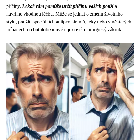
příčiny.
Lékař vám pomůže určit příčinu vašich potíží
a
navrhne vhodnou léčbu. Může se jednat o změnu životního
stylu, použití speciálních antiperspirantů, léky nebo v některých
případech i o botulotoxinové injekce či chirurgický zákrok.