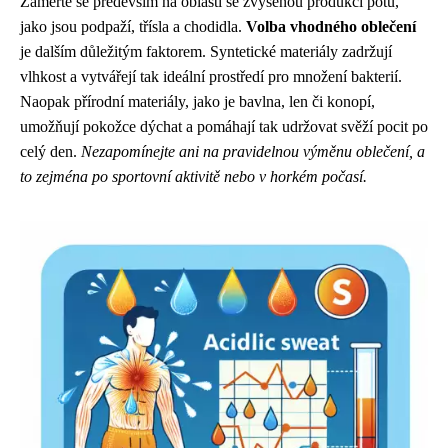
Zaměřte se především na oblasti se zvýšenou produkcí potu,
jako jsou podpaží, třísla a chodidla.
Volba vhodného oblečení
je dalším důležitým faktorem. Syntetické materiály zadržují
vlhkost a vytvářejí tak ideální prostředí pro množení bakterií.
Naopak přírodní materiály, jako je bavlna, len či konopí,
umožňují pokožce dýchat a pomáhají tak udržovat svěží pocit po
celý den.
Nezapomínejte ani na pravidelnou výměnu oblečení, a
to zejména po sportovní aktivitě nebo v horkém počasí.