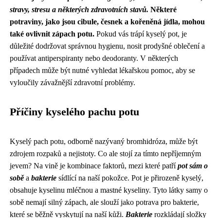
stravy, stresu a některých zdravotních stavů.
Některé
potraviny, jako jsou cibule, česnek a kořeněná jídla, mohou
také ovlivnit zápach potu.
Pokud vás trápí kyselý pot, je
důležité dodržovat správnou hygienu, nosit prodyšné oblečení a
používat antiperspiranty nebo deodoranty. V některých
případech může být nutné vyhledat lékařskou pomoc, aby se
vyloučily závažnější zdravotní problémy.
Příčiny kyselého pachu potu
Kyselý pach potu, odborně nazývaný bromhidróza, může být
zdrojem rozpaků a nejistoty. Co ale stojí za tímto nepříjemným
jevem? Na vině je kombinace faktorů, mezi které patří
pot sám o
sobě
a
bakterie
sídlící na naší pokožce. Pot je přirozeně kyselý,
obsahuje kyselinu mléčnou a mastné kyseliny. Tyto látky samy o
sobě nemají silný zápach, ale slouží jako potrava pro bakterie,
které se běžně vyskytují na naší kůži.
Bakterie
rozkládají složky