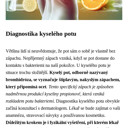
Diagnostika kyselého potu
Většina lidí si neuvědomuje, že pot sám o sobě je vlastně bez
zápachu. Nepříjemný zápach vzniká, když se pot dostane do
kontaktu s bakteriemi na naší pokožce. U kyselého potu je
situace trochu složitější.
Kyselý pot, odborně nazývaný
bromhidróza, se vyznačuje štiplavým, nakyslým zápachem,
který připomíná ocet
.
Tento specifický zápach je způsoben
nadměrnou produkcí kyseliny propionové, která vzniká
rozkladem potu bakteriemi
. Diagnostika kyselého potu obvykle
začíná konzultací s dermatologem. Lékař se bude zajímat o vaši
anamnézu, stravovací návyky a používanou kosmetiku.
Důležitým krokem je i fyzikální vyšetření, při kterém lékař