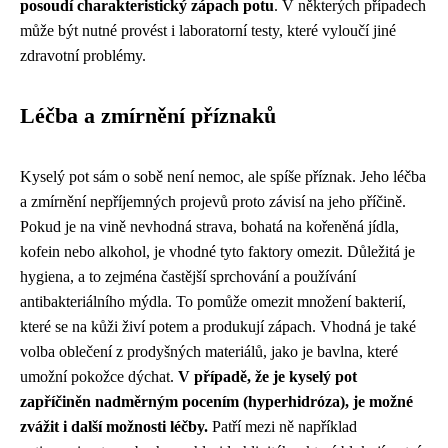
posoudí charakteristický zápach potu
. V některých případech
může být nutné provést i laboratorní testy, které vyloučí jiné
zdravotní problémy.
Léčba a zmírnění příznaků
Kyselý pot sám o sobě není nemoc, ale spíše příznak. Jeho léčba
a zmírnění nepříjemných projevů proto závisí na jeho příčině.
Pokud je na vině nevhodná strava, bohatá na kořeněná jídla,
kofein nebo alkohol, je vhodné tyto faktory omezit. Důležitá je
hygiena, a to zejména častější sprchování a používání
antibakteriálního mýdla. To pomůže omezit množení bakterií,
které se na kůži živí potem a produkují zápach. Vhodná je také
volba oblečení z prodyšných materiálů, jako je bavlna, které
umožní pokožce dýchat.
V případě, že je kyselý pot
zapříčiněn nadměrným pocením (hyperhidróza), je možné
zvážit i další možnosti léčby.
Patří mezi ně například