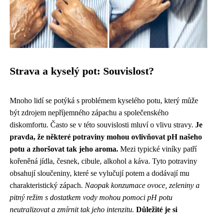
Strava a kyselý pot: Souvislost?
Mnoho lidí se potýká s problémem kyselého potu, který může
být zdrojem nepříjemného zápachu a společenského
diskomfortu. Často se v této souvislosti mluví o vlivu stravy.
Je
pravda, že některé potraviny mohou ovlivňovat pH našeho
potu a zhoršovat tak jeho aroma.
Mezi typické viníky patří
kořeněná jídla, česnek, cibule, alkohol a káva. Tyto potraviny
obsahují sloučeniny, které se vylučují potem a dodávají mu
charakteristický zápach.
Naopak konzumace ovoce, zeleniny a
pitný režim s dostatkem vody mohou pomoci pH potu
neutralizovat a zmírnit tak jeho intenzitu.
Důležité je si