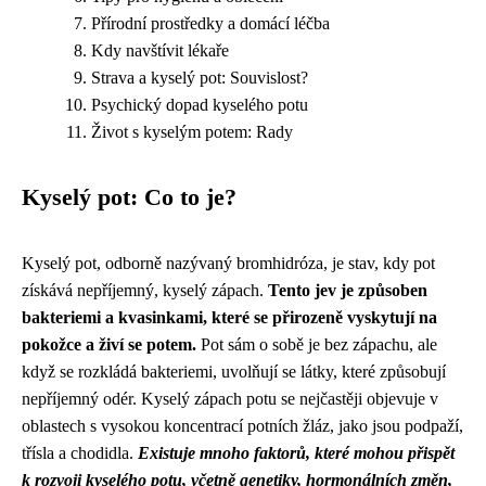
Přírodní prostředky a domácí léčba
Kdy navštívit lékaře
Strava a kyselý pot: Souvislost?
Psychický dopad kyselého potu
Život s kyselým potem: Rady
Kyselý pot: Co to je?
Kyselý pot, odborně nazývaný bromhidróza, je stav, kdy pot
získává nepříjemný, kyselý zápach.
Tento jev je způsoben
bakteriemi a kvasinkami, které se přirozeně vyskytují na
pokožce a živí se potem.
Pot sám o sobě je bez zápachu, ale
když se rozkládá bakteriemi, uvolňují se látky, které způsobují
nepříjemný odér. Kyselý zápach potu se nejčastěji objevuje v
oblastech s vysokou koncentrací potních žláz, jako jsou podpaží,
třísla a chodidla.
Existuje mnoho faktorů, které mohou přispět
k rozvoji kyselého potu, včetně genetiky, hormonálních změn,