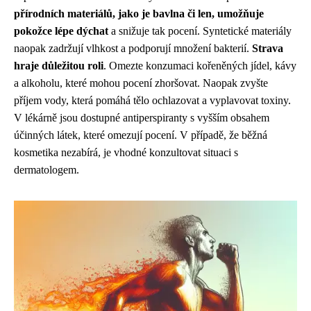
přírodních materiálů, jako je bavlna či len, umožňuje
pokožce lépe dýchat
a snižuje tak pocení. Syntetické materiály
naopak zadržují vlhkost a podporují množení bakterií.
Strava
hraje důležitou roli
. Omezte konzumaci kořeněných jídel, kávy
a alkoholu, které mohou pocení zhoršovat. Naopak zvyšte
příjem vody, která pomáhá tělo ochlazovat a vyplavovat toxiny.
V lékárně jsou dostupné antiperspiranty s vyšším obsahem
účinných látek, které omezují pocení. V případě, že běžná
kosmetika nezabírá, je vhodné konzultovat situaci s
dermatologem.