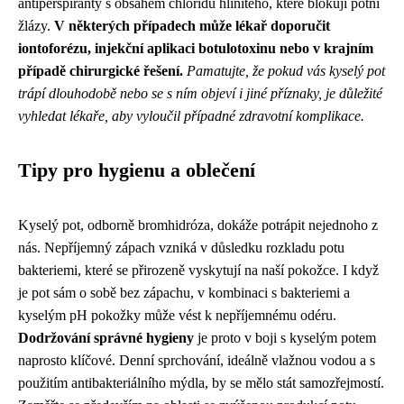
antiperspiranty s obsahem chloridu hlinitého, které blokují potní
žlázy.
V některých případech může lékař doporučit
iontoforézu, injekční aplikaci botulotoxinu nebo v krajním
případě chirurgické řešení.
Pamatujte, že pokud vás kyselý pot
trápí dlouhodobě nebo se s ním objeví i jiné příznaky, je důležité
vyhledat lékaře, aby vyloučil případné zdravotní komplikace.
Tipy pro hygienu a oblečení
Kyselý pot, odborně bromhidróza, dokáže potrápit nejednoho z
nás. Nepříjemný zápach vzniká v důsledku rozkladu potu
bakteriemi, které se přirozeně vyskytují na naší pokožce. I když
je pot sám o sobě bez zápachu, v kombinaci s bakteriemi a
kyselým pH pokožky může vést k nepříjemnému odéru.
Dodržování správné hygieny
je proto v boji s kyselým potem
naprosto klíčové. Denní sprchování, ideálně vlažnou vodou a s
použitím antibakteriálního mýdla, by se mělo stát samozřejmostí.