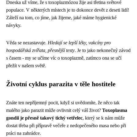
Dneska už víme, že s toxoplazmózou žije asi třetina světové
populace. V některých místech je to dokonce devět z deseti lidí!
Záleží na tom, co jíme, jak žijeme, jaké máme hygienické
návyky.
Věda se nezastavuje.
Hledají se lepší léky, vakcíny pro
hospodářská zvířata, přesnější testy
. Je to jako nekonečný závod
s časem - my se učíme víc o toxoplazmě, zatímco ona se učí
přežít v našem světě.
Životní cyklus parazita v těle hostitele
Znáte ten nepříjemný pocit, když si uvědomíte, že něco tak
malého jako parazit může ovlivnit celý váš život?
Toxoplasma
gondii je přesně takový tichý vetřelec
, který se k nám může
dostat třeba při přípravě večeře z nedopečeného masa nebo při
práci na zahrádce.