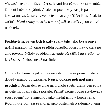
vás zasáhne akutní fáze,
tělo se brání horečkou
, která se může
táhnout i několik týdnů. Znáte ten pocit, kdy vás přepadne
taková únava, že sotva zvednete hlavu z polštáře? Přesně tak to
začíná.
Mízní uzliny na krku a v podpaží se zvětší
a jsou citlivé
na dotek.
Představte si, že vás
bolí každý sval v těle
, jako byste právě
uběhli maraton. K tomu se přidá pulzující bolest hlavy, která ne
a ne povolit. Někdy se objeví i
zarudlé oči citlivé na světlo
- to
když se zánět dostane až na sítnici.
Chronická forma je jako tichý nepřítel - plíží se pomalu, ale její
dopady můžou být zákeřné.
Nejvíc dokáže potrápit naši
psychiku
. Jeden den se cítíte na vrcholu světa, druhý den sotva
najdete motivaci vstát z postele. Paměť začne trochu stávkovat a
soustředění? To je najednou jako hledat jehlu v kupce sena.
Koordinace pohybů se zhorší
, jako byste měli o skleničku vína