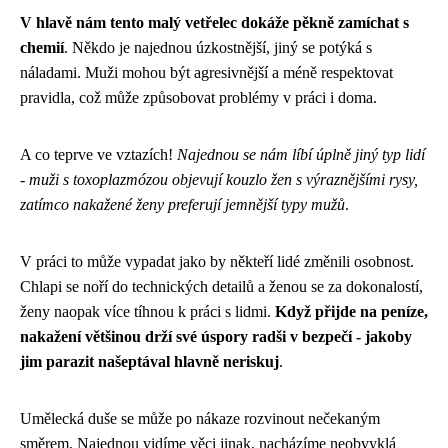
V hlavě nám tento malý vetřelec dokáže pěkně zamíchat s
chemií
. Někdo je najednou úzkostnější, jiný se potýká s
náladami. Muži mohou být agresivnější a méně respektovat
pravidla, což může způsobovat problémy v práci i doma.
A co teprve ve vztazích!
Najednou se nám líbí úplně jiný typ lidí
- muži s toxoplazmózou objevují kouzlo žen s výraznějšími rysy,
zatímco nakažené ženy preferují jemnější typy mužů
.
V práci to může vypadat jako by někteří lidé změnili osobnost.
Chlapi se noří do technických detailů a ženou se za dokonalostí,
ženy naopak více tíhnou k práci s lidmi.
Když přijde na peníze,
nakažení většinou drží své úspory radši v bezpečí - jakoby
jim parazit našeptával hlavně neriskuj
.
Umělecká duše se může po nákaze rozvinout nečekaným
směrem. Najednou vidíme věci jinak, nacházíme neobvyklá