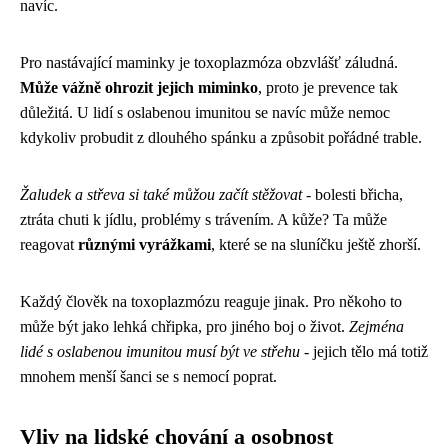
navíc.
Pro nastávající maminky je toxoplazmóza obzvlášť záludná.
Může vážně ohrozit jejich miminko
, proto je prevence tak
důležitá. U lidí s oslabenou imunitou se navíc může nemoc
kdykoliv probudit z dlouhého spánku a způsobit pořádné trable.
Žaludek a střeva si také můžou začít stěžovat
- bolesti břicha,
ztráta chuti k jídlu, problémy s trávením. A kůže? Ta může
reagovat
různými vyrážkami
, které se na sluníčku ještě zhorší.
Každý člověk na toxoplazmózu reaguje jinak. Pro někoho to
může být jako lehká chřipka, pro jiného boj o život.
Zejména
lidé s oslabenou imunitou musí být ve střehu
- jejich tělo má totiž
mnohem menší šanci se s nemocí poprat.
Vliv na lidské chování a osobnost