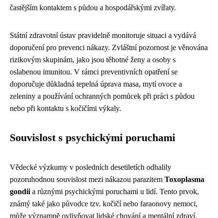
častějším kontaktem s půdou a hospodářskými zvířaty.
Státní zdravotní ústav pravidelně monitoruje situaci a vydává
doporučení pro prevenci nákazy. Zvláštní pozornost je věnována
rizikovým skupinám, jako jsou těhotné ženy a osoby s
oslabenou imunitou. V rámci preventivních opatření se
doporučuje důkladná tepelná úprava masa, mytí ovoce a
zeleniny a používání ochranných pomůcek při práci s půdou
nebo při kontaktu s kočičími výkaly.
Souvislost s psychickými poruchami
Vědecké výzkumy v posledních desetiletích odhalily
pozoruhodnou souvislost mezi nákazou parazitem
Toxoplasma
gondii
a různými psychickými poruchami u lidí. Tento prvok,
známý také jako původce tzv. kočičí nebo faraonovy nemoci,
může významně ovlivňovat lidské chování a mentální zdraví.