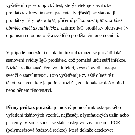
vyšetřením je sérologický test, který detekuje specifické
protilátky v krevním séru pacienta. Nejčastěji se stanovují
protilátky třídy IgG a IgM, přičemž
přítomnost IgM protilátek
obvykle značí akutní infekci
, zatímco IgG protilátky přetrvávají v
organismu dlouhodobě a svědčí o prodělaném onemocnění.
V případě podezření na akutní toxoplazmózu se provádí také
stanovení avidity IgG protilátek, což pomáhá určit stáří infekce.
Nízká avidita značí čerstvou infekci, vysoká avidita naopak
svědčí o starší infekci. Toto vyšetření je zvláště důležité u
těhotných žen, kde je potřeba rozlišit, zda k nákaze došlo před
nebo během těhotenství.
Přímý průkaz parazita
je možný pomocí mikroskopického
vyšetření tkáňových vzorků, nejčastěji z lymfatických uzlin nebo
placenty. V současnosti se stále častěji využívá metoda PCR
(polymerázová řetězová reakce), která dokáže detekovat