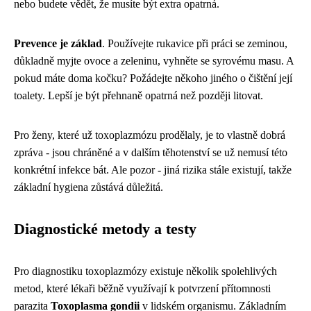
nebo budete vědět, že musíte být extra opatrná.
Prevence je základ
. Používejte rukavice při práci se zeminou,
důkladně myjte ovoce a zeleninu, vyhněte se syrovému masu. A
pokud máte doma kočku? Požádejte někoho jiného o čištění její
toalety. Lepší je být přehnaně opatrná než později litovat.
Pro ženy, které už toxoplazmózu prodělaly, je to vlastně dobrá
zpráva - jsou chráněné a v dalším těhotenství se už nemusí této
konkrétní infekce bát. Ale pozor - jiná rizika stále existují, takže
základní hygiena zůstává důležitá.
Diagnostické metody a testy
Pro diagnostiku toxoplazmózy existuje několik spolehlivých
metod, které lékaři běžně využívají k potvrzení přítomnosti
parazita
Toxoplasma gondii
v lidském organismu. Základním