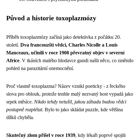
Původ a historie toxoplazmózy
Příběh toxoplazmózy začíná jako detektivka z počátku 20.
století.
Dva francouzští vědci, Charles Nicolle a Louis
Manceaux, učinili v roce 1908 převratný objev v severní
Africe
. V tkáních malého hlodavce gundi našli něco, co změnilo
pohled na parazitární onemocnění.
Proč vlastně toxoplazma? Název vznikl poeticky - z řeckého
slova pro oblouk, protože tenhle malý nezvaný host vypadá jako
srpek měsíce.
Nikdo tehdy netušil, jakou záhadu budou vědci
postupně rozplétat
. Bylo to jako skládat puzzle, kde většina
dílků chyběla.
Skutečný zlom přišel v roce 1939
, kdy lékaři poprvé spojili