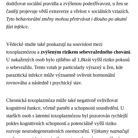
dodržovat sociální pravidla a zvýšenou podezřívavost, u žen se
častěji projevuje větší extraverze a vřelost v sociálních vztazích.
Tyto behaviorální změny mohou přetrvávat i dlouho po akutní
fázi infekce
.
Vědecké studie také poukazují na souvislost mezi
toxoplazmózou a
zvýšeným rizikem sebevražedného chování
.
U nakažených osob bylo zjištěno až 1,8krát vyšší riziko pokusů
o sebevraždu. Tento vztah je particularly výrazný u žen, kde
parazitická infekce může významně ovlivnit hormonální
rovnováhu a následně i psychický stav.
Chronická toxoplazmóza může také negativně ovlivňovat
kognitivní funkce, včetně paměti a schopnosti soustředění. U
starších osob s latentní toxoplazmózou byl pozorován rychlejší
pokles kognitivních schopností a potenciálně vyšší riziko
rozvoje neurodegenerativních onemocnění.
Výzkumy naznačují