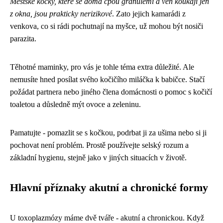
Městské kočky, které se doma cpou granulemi a ven koukají jen
z okna, jsou prakticky nerizikové
. Zato jejich kamarádi z
venkova, co si rádi pochutnají na myšce, už mohou být nosiči
parazita.
Těhotné maminky, pro vás je tohle téma extra důležité. Ale
nemusíte hned posílat svého kočičího miláčka k babičce. Stačí
požádat partnera nebo jiného člena domácnosti o pomoc s kočičí
toaletou a důsledně mýt ovoce a zeleninu.
Pamatujte - pomazlit se s kočkou, podrbat ji za ušima nebo si ji
pochovat není problém. Prostě používejte selský rozum a
základní hygienu, stejně jako v jiných situacích v životě.
Hlavní příznaky akutní a chronické formy
U toxoplazmózy máme dvě tváře - akutní a chronickou. Když