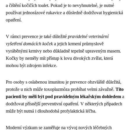
a čištění kočičích toalet. Pokud je to nevyhnutelné, je nutné
používat jednorázové rukavice a důsledně dodržovat hygienická
opatření.
V rámci prevence je také důležité
pravidelné veterinární
vyšetření domácích koček
a jejich krmení průmyslově
vyráběnými krmivy nebo důkladně tepelně upraveným masem.
Kočky by neměly mít přístup k lovu divokých zvířat, která
mohou být zdrojem infekce.
Pro osoby s oslabenou imunitou je prevence obzvláště důležitá,
protože u nich může toxoplazmóza probíhat velmi závažně.
Tito
pacienti by měli být pod pravidelným lékařským dohledem
a
dodržovat přísnější preventivní opatření. V některých případech
může být nutná i dlouhodobá profylaktická léčba.
Moderní výzkum se zaměřuje na vývoj nových léčebných