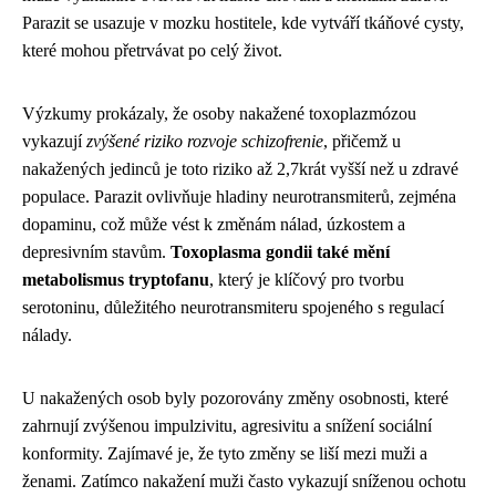
Parazit se usazuje v mozku hostitele, kde vytváří tkáňové cysty,
které mohou přetrvávat po celý život.
Výzkumy prokázaly, že osoby nakažené toxoplazmózou
vykazují
zvýšené riziko rozvoje schizofrenie
, přičemž u
nakažených jedinců je toto riziko až 2,7krát vyšší než u zdravé
populace. Parazit ovlivňuje hladiny neurotransmiterů, zejména
dopaminu, což může vést k změnám nálad, úzkostem a
depresivním stavům.
Toxoplasma gondii také mění
metabolismus tryptofanu
, který je klíčový pro tvorbu
serotoninu, důležitého neurotransmiteru spojeného s regulací
nálady.
U nakažených osob byly pozorovány změny osobnosti, které
zahrnují zvýšenou impulzivitu, agresivitu a snížení sociální
konformity. Zajímavé je, že tyto změny se liší mezi muži a
ženami. Zatímco nakažení muži často vykazují sníženou ochotu