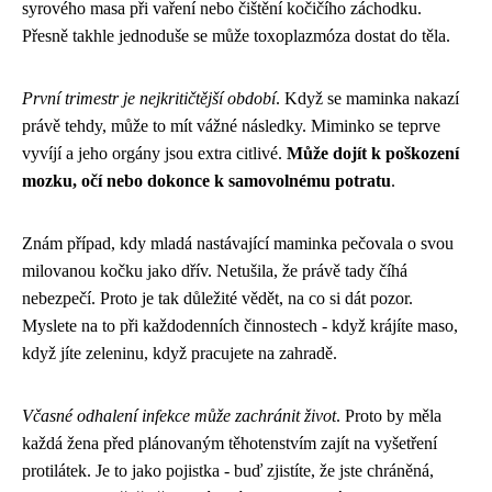
syrového masa při vaření nebo čištění kočičího záchodku.
Přesně takhle jednoduše se může toxoplazmóza dostat do těla.
První trimestr je nejkritičtější období
. Když se maminka nakazí
právě tehdy, může to mít vážné následky. Miminko se teprve
vyvíjí a jeho orgány jsou extra citlivé.
Může dojít k poškození
mozku, očí nebo dokonce k samovolnému potratu
.
Znám případ, kdy mladá nastávající maminka pečovala o svou
milovanou kočku jako dřív. Netušila, že právě tady číhá
nebezpečí. Proto je tak důležité vědět, na co si dát pozor.
Myslete na to při každodenních činnostech - když krájíte maso,
když jíte zeleninu, když pracujete na zahradě.
Včasné odhalení infekce může zachránit život
. Proto by měla
každá žena před plánovaným těhotenstvím zajít na vyšetření
protilátek. Je to jako pojistka - buď zjistíte, že jste chráněná,