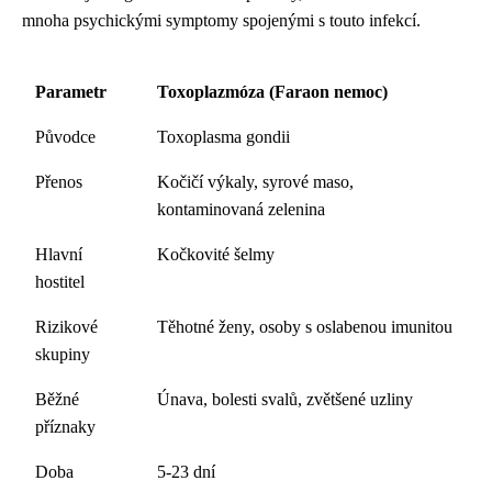
mnoha psychickými symptomy spojenými s touto infekcí.
Parametr
Toxoplazmóza (Faraon nemoc)
Původce
Toxoplasma gondii
Přenos
Kočičí výkaly, syrové maso,
kontaminovaná zelenina
Hlavní
Kočkovité šelmy
hostitel
Rizikové
Těhotné ženy, osoby s oslabenou imunitou
skupiny
Běžné
Únava, bolesti svalů, zvětšené uzliny
příznaky
Doba
5-23 dní