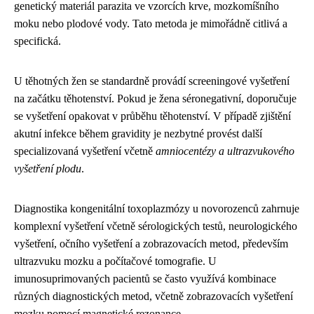
genetický materiál parazita ve vzorcích krve, mozkomíšního
moku nebo plodové vody. Tato metoda je mimořádně citlivá a
specifická.
U těhotných žen se standardně provádí screeningové vyšetření
na začátku těhotenství. Pokud je žena séronegativní, doporučuje
se vyšetření opakovat v průběhu těhotenství. V případě zjištění
akutní infekce během gravidity je nezbytné provést další
specializovaná vyšetření včetně
amniocentézy a ultrazvukového
vyšetření plodu
.
Diagnostika kongenitální toxoplazmózy u novorozenců zahrnuje
komplexní vyšetření včetně sérologických testů, neurologického
vyšetření, očního vyšetření a zobrazovacích metod, především
ultrazvuku mozku a počítačové tomografie. U
imunosuprimovaných pacientů se často využívá kombinace
různých diagnostických metod, včetně zobrazovacích vyšetření
mozku pomocí magnetické rezonance.