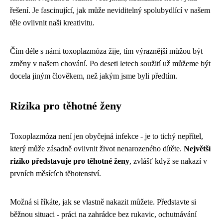
řešení. Je fascinující, jak může neviditelný spolubydlící v našem
těle ovlivnit naši kreativitu.
Čím déle s námi toxoplazmóza žije, tím výraznější můžou být
změny v našem chování. Po deseti letech soužití už můžeme být
docela jiným člověkem, než jakým jsme byli předtím.
Rizika pro těhotné ženy
Toxoplazmóza není jen obyčejná infekce - je to tichý nepřítel,
který může zásadně ovlivnit život nenarozeného dítěte.
Největší
riziko představuje pro těhotné ženy
, zvlášť když se nakazí v
prvních měsících těhotenství.
Možná si říkáte, jak se vlastně nakazit můžete. Představte si
běžnou situaci - práci na zahrádce bez rukavic, ochutnávání