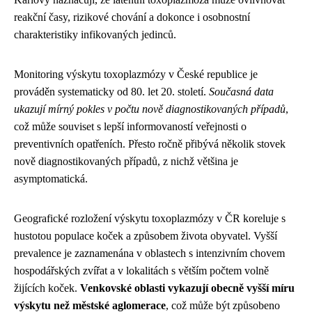
reakční časy, rizikové chování a dokonce i osobnostní
charakteristiky infikovaných jedinců.
Monitoring výskytu toxoplazmózy v České republice je
prováděn systematicky od 80. let 20. století.
Současná data
ukazují mírný pokles v počtu nově diagnostikovaných případů
,
což může souviset s lepší informovaností veřejnosti o
preventivních opatřeních. Přesto ročně přibývá několik stovek
nově diagnostikovaných případů, z nichž většina je
asymptomatická.
Geografické rozložení výskytu toxoplazmózy v ČR koreluje s
hustotou populace koček a způsobem života obyvatel. Vyšší
prevalence je zaznamenána v oblastech s intenzivním chovem
hospodářských zvířat a v lokalitách s větším počtem volně
žijících koček.
Venkovské oblasti vykazují obecně vyšší míru
výskytu než městské aglomerace
, což může být způsobeno