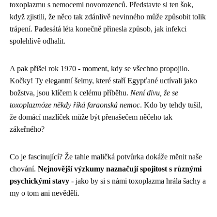
toxoplazmu s nemocemi novorozenců. Představte si ten šok,
když zjistili, že něco tak zdánlivě nevinného může způsobit tolik
trápení. Padesátá léta konečně přinesla způsob, jak infekci
spolehlivě odhalit.
A pak přišel rok 1970 - moment, kdy se všechno propojilo.
Kočky! Ty elegantní šelmy, které staří Egypťané uctívali jako
božstva, jsou klíčem k celému příběhu.
Není divu, že se
toxoplazmóze někdy říká faraonská nemoc
. Kdo by tehdy tušil,
že domácí mazlíček může být přenašečem něčeho tak
zákeřného?
Co je fascinující? Že tahle maličká potvůrka dokáže měnit naše
chování.
Nejnovější výzkumy naznačují spojitost s různými
psychickými stavy
- jako by si s námi toxoplazma hrála šachy a
my o tom ani nevěděli.