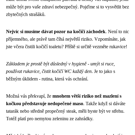
může být pro vaše zdraví nebezpečný. Pojďme si to vysvětlit bez
zbytečných strašáků.
Nejvíc si musíme dávat pozor na kočičí záchodek
. Není to nic
příjemného, ale právě tam číhá největší riziko. Vzpomínáte, jak
jste včera čistili kočičí toaletu? Příště si určitě vezměte rukavice!
Základem je prostě být důsledný v hygieně - umýt si ruce,
používat rukavice, čistit kočičí WC každý den
. Je to jako s
běžným úklidem - rutina, která vás ochrání.
Možná vás překvapí, že
mnohem větší riziko než mazlení s
kočkou představuje nedopečené maso
. Takže když si dáváte
tatarák nebo středně propečený steak, měli byste být ve střehu.
Totéž platí pro nemytou zeleninu ze zahrádky.