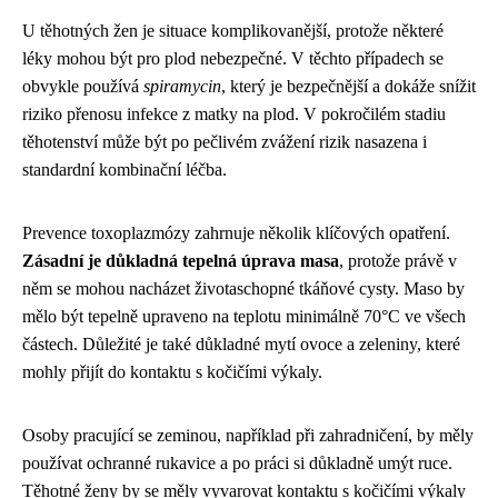
U těhotných žen je situace komplikovanější, protože některé
léky mohou být pro plod nebezpečné. V těchto případech se
obvykle používá
spiramycin
, který je bezpečnější a dokáže snížit
riziko přenosu infekce z matky na plod. V pokročilém stadiu
těhotenství může být po pečlivém zvážení rizik nasazena i
standardní kombinační léčba.
Prevence toxoplazmózy zahrnuje několik klíčových opatření.
Zásadní je důkladná tepelná úprava masa
, protože právě v
něm se mohou nacházet životaschopné tkáňové cysty. Maso by
mělo být tepelně upraveno na teplotu minimálně 70°C ve všech
částech. Důležité je také důkladné mytí ovoce a zeleniny, které
mohly přijít do kontaktu s kočičími výkaly.
Osoby pracující se zeminou, například při zahradničení, by měly
používat ochranné rukavice a po práci si důkladně umýt ruce.
Těhotné ženy by se měly vyvarovat kontaktu s kočičími výkaly