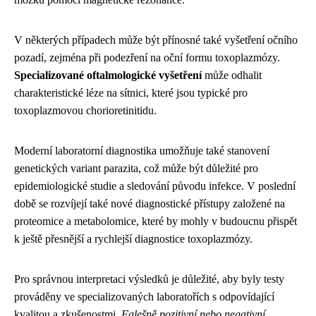
V některých případech může být přínosné také vyšetření očního
pozadí, zejména při podezření na oční formu toxoplazmózy.
Specializované oftalmologické vyšetření
může odhalit
charakteristické léze na sítnici, které jsou typické pro
toxoplazmovou chorioretinitidu.
Moderní laboratorní diagnostika umožňuje také stanovení
genetických variant parazita, což může být důležité pro
epidemiologické studie a sledování původu infekce. V poslední
době se rozvíjejí také nové diagnostické přístupy založené na
proteomice a metabolomice, které by mohly v budoucnu přispět
k ještě přesnější a rychlejší diagnostice toxoplazmózy.
Pro správnou interpretaci výsledků je důležité, aby byly testy
prováděny ve specializovaných laboratořích s odpovídající
kvalitou a zkušenostmi.
Falešně pozitivní nebo negativní