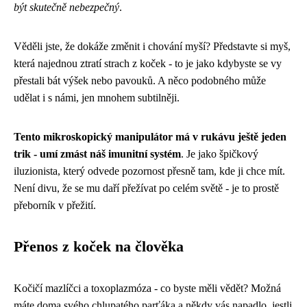
být skutečně nebezpečný
.
Věděli jste, že dokáže změnit i chování myší? Představte si myš,
která najednou ztratí strach z koček - to je jako kdybyste se vy
přestali bát výšek nebo pavouků. A něco podobného může
udělat i s námi, jen mnohem subtilněji.
Tento mikroskopický manipulátor má v rukávu ještě jeden
trik - umí zmást náš imunitní systém
. Je jako špičkový
iluzionista, který odvede pozornost přesně tam, kde ji chce mít.
Není divu, že se mu daří přežívat po celém světě - je to prostě
přeborník v přežití.
Přenos z koček na člověka
Kočičí mazlíčci a toxoplazmóza - co byste měli vědět? Možná
máte doma svého chlupatého parťáka a někdy vás napadlo, jestli