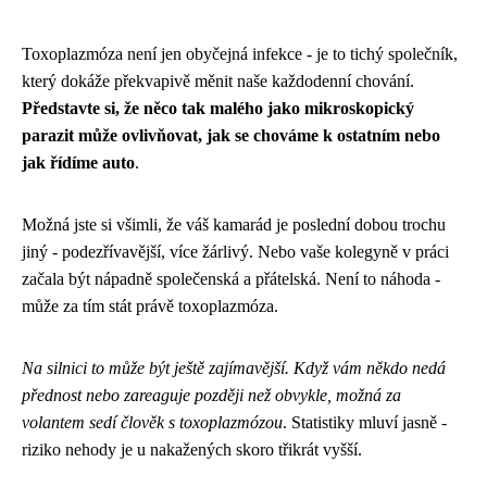
Toxoplazmóza není jen obyčejná infekce - je to tichý společník,
který dokáže překvapivě měnit naše každodenní chování.
Představte si, že něco tak malého jako mikroskopický
parazit může ovlivňovat, jak se chováme k ostatním nebo
jak řídíme auto
.
Možná jste si všimli, že váš kamarád je poslední dobou trochu
jiný - podezřívavější, více žárlivý. Nebo vaše kolegyně v práci
začala být nápadně společenská a přátelská. Není to náhoda -
může za tím stát právě toxoplazmóza.
Na silnici to může být ještě zajímavější. Když vám někdo nedá
přednost nebo zareaguje později než obvykle, možná za
volantem sedí člověk s toxoplazmózou
. Statistiky mluví jasně -
riziko nehody je u nakažených skoro třikrát vyšší.