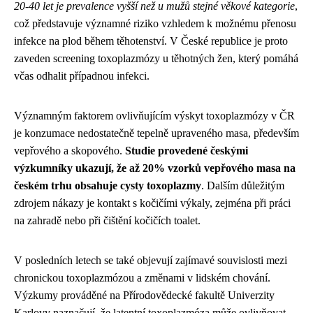
20-40 let je prevalence vyšší než u mužů stejné věkové kategorie
,
což představuje významné riziko vzhledem k možnému přenosu
infekce na plod během těhotenství. V České republice je proto
zaveden screening toxoplazmózy u těhotných žen, který pomáhá
včas odhalit případnou infekci.
Významným faktorem ovlivňujícím výskyt toxoplazmózy v ČR
je konzumace nedostatečně tepelně upraveného masa, především
vepřového a skopového.
Studie provedené českými
výzkumníky ukazují, že až 20% vzorků vepřového masa na
českém trhu obsahuje cysty toxoplazmy
. Dalším důležitým
zdrojem nákazy je kontakt s kočičími výkaly, zejména při práci
na zahradě nebo při čištění kočičích toalet.
V posledních letech se také objevují zajímavé souvislosti mezi
chronickou toxoplazmózou a změnami v lidském chování.
Výzkumy prováděné na Přírodovědecké fakultě Univerzity
Karlovy naznačují, že latentní toxoplazmóza může ovlivňovat