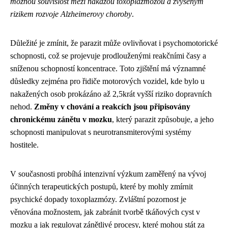
možnou souvislost mezi nákazou toxoplazmózou a zvýšeným
rizikem rozvoje Alzheimerovy choroby
.
Důležité je zmínit, že parazit může ovlivňovat i psychomotorické
schopnosti, což se projevuje prodlouženými reakčními časy a
sníženou schopností koncentrace. Toto zjištění má významné
důsledky zejména pro řidiče motorových vozidel, kde bylo u
nakažených osob prokázáno až 2,5krát vyšší riziko dopravních
nehod.
Změny v chování a reakcích jsou připisovány
chronickému zánětu v mozku
, který parazit způsobuje, a jeho
schopnosti manipulovat s neurotransmiterovými systémy
hostitele.
V současnosti probíhá intenzivní výzkum zaměřený na vývoj
účinných terapeutických postupů, které by mohly zmírnit
psychické dopady toxoplazmózy. Zvláštní pozornost je
věnována možnostem, jak zabránit tvorbě tkáňových cyst v
mozku a jak regulovat zánětlivé procesy, které mohou stát za