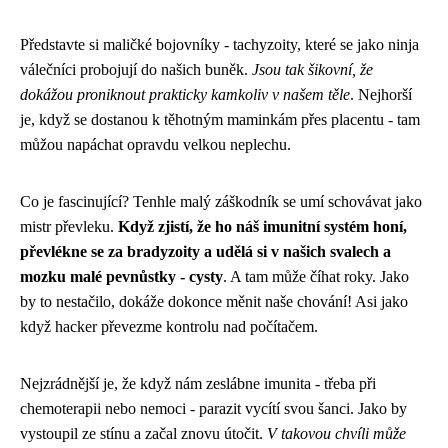
Představte si maličké bojovníky - tachyzoity, které se jako ninja
válečníci probojují do našich buněk.
Jsou tak šikovní, že
dokážou proniknout prakticky kamkoliv v našem těle
. Nejhorší
je, když se dostanou k těhotným maminkám přes placentu - tam
můžou napáchat opravdu velkou neplechu.
Co je fascinující? Tenhle malý záškodník se umí schovávat jako
mistr převleku.
Když zjistí, že ho náš imunitní systém honí,
převlékne se za bradyzoity a udělá si v našich svalech a
mozku malé pevnůstky - cysty
. A tam může číhat roky. Jako
by to nestačilo, dokáže dokonce měnit naše chování! Asi jako
když hacker převezme kontrolu nad počítačem.
Nejzrádnější je, že když nám zeslábne imunita - třeba při
chemoterapii nebo nemoci - parazit vycítí svou šanci. Jako by
vystoupil ze stínu a začal znovu útočit.
V takovou chvíli může