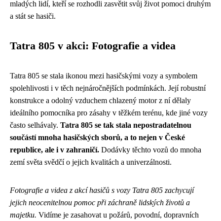
mladých lidí, kteří se rozhodli zasvětit svůj život pomoci druhým
a stát se hasiči.
Tatra 805 v akci: Fotografie a videa
Tatra 805 se stala ikonou mezi hasičskými vozy a symbolem
spolehlivosti i v těch nejnáročnějších podmínkách. Její robustní
konstrukce a odolný vzduchem chlazený motor z ní dělaly
ideálního pomocníka pro zásahy v těžkém terénu, kde jiné vozy
často selhávaly.
Tatra 805 se tak stala nepostradatelnou
součástí mnoha hasičských sborů, a to nejen v České
republice, ale i v zahraničí.
Dodávky těchto vozů do mnoha
zemí světa svědčí o jejich kvalitách a univerzálnosti.
Fotografie a videa z akcí hasičů s vozy Tatra 805 zachycují
jejich neocenitelnou pomoc při záchraně lidských životů a
majetku.
Vidíme je zasahovat u požárů, povodní, dopravních