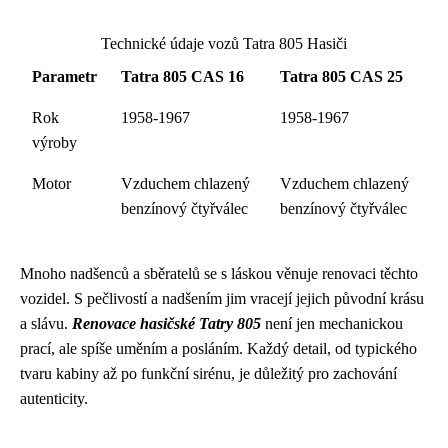
Technické údaje vozů Tatra 805 Hasiči
Parametr
Tatra 805 CAS 16
Tatra 805 CAS 25
Rok
1958-1967
1958-1967
výroby
Motor
Vzduchem chlazený
Vzduchem chlazený
benzínový čtyřválec
benzínový čtyřválec
Mnoho nadšenců a sběratelů se s láskou věnuje renovaci těchto
vozidel. S pečlivostí a nadšením jim vracejí jejich původní krásu
a slávu.
Renovace hasičské Tatry 805
není jen mechanickou
prací, ale spíše uměním a posláním. Každý detail, od typického
tvaru kabiny až po funkční sirénu, je důležitý pro zachování
autenticity.