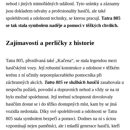
nehod i jiných mimořádných událostí. Tyto snímky a záznamy
jsou dokladem odvahy a profesionality hasičů, ale také
spolehlivosti a odolnosti techniky, se kterou pracují.
Tatra 805
se tak stala symbolem naděje a pomoci v těžkých chvílích.
Zajímavosti a perličky z historie
Tatra 805, přezdívaná také „Kačena“, se stala legendou mezi
hasičskými vozy. Její robustní konstrukce a odolnost v těžkém
terénu z ní učinily neporeplaceableho pomocníka při
záchranných akcích.
Tatra 805 ve službách hasičů
zasahovala u
nespočtu požárů, povodní a dopravních nehod a vždy se na ni
bylo možné spolehnout. Její terénní schopnosti dovolovaly
hasičům dostat se i do těžko dostupných míst, kam by se jiná
vozidla nedostala. Díky své spolehlivosti a odolnosti se Tatra
805 stala symbolem bezpečí a pomoci. Dodnes na ni s úctou
vzpomínají nejen pamětníci, ale i mladší generace hasičů, kteří