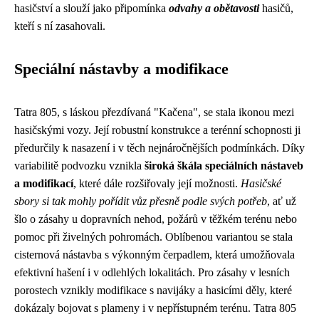
hasičství a slouží jako připomínka
odvahy a obětavosti
hasičů,
kteří s ní zasahovali.
Speciální nástavby a modifikace
Tatra 805, s láskou přezdívaná "Kačena", se stala ikonou mezi
hasičskými vozy. Její robustní konstrukce a terénní schopnosti ji
předurčily k nasazení i v těch nejnáročnějších podmínkách. Díky
variabilitě podvozku vznikla
široká škála speciálních nástaveb
a modifikací
, které dále rozšiřovaly její možnosti.
Hasičské
sbory si tak mohly pořídit vůz přesně podle svých potřeb
, ať už
šlo o zásahy u dopravních nehod, požárů v těžkém terénu nebo
pomoc při živelných pohromách. Oblíbenou variantou se stala
cisternová nástavba s výkonným čerpadlem, která umožňovala
efektivní hašení i v odlehlých lokalitách. Pro zásahy v lesních
porostech vznikly modifikace s navijáky a hasicími děly, které
dokázaly bojovat s plameny i v nepřístupném terénu. Tatra 805