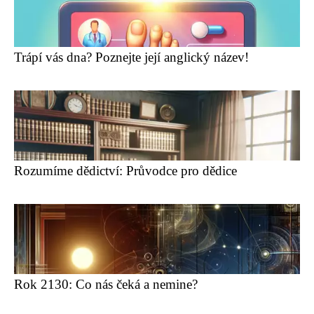
Trápí vás dna? Poznejte její anglický název!
Rozumíme dědictví: Průvodce pro dědice
Rok 2130: Co nás čeká a nemine?