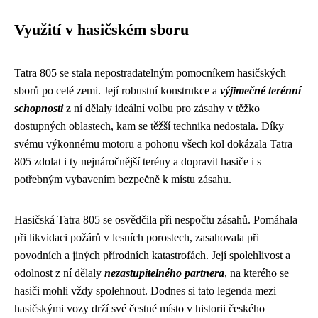
Využití v hasičském sboru
Tatra 805 se stala nepostradatelným pomocníkem hasičských
sborů po celé zemi. Její robustní konstrukce a
výjimečné terénní
schopnosti
z ní dělaly ideální volbu pro zásahy v těžko
dostupných oblastech, kam se těžší technika nedostala. Díky
svému výkonnému motoru a pohonu všech kol dokázala Tatra
805 zdolat i ty nejnáročnější terény a dopravit hasiče i s
potřebným vybavením bezpečně k místu zásahu.
Hasičská Tatra 805 se osvědčila při nespočtu zásahů. Pomáhala
při likvidaci požárů v lesních porostech, zasahovala při
povodních a jiných přírodních katastrofách. Její spolehlivost a
odolnost z ní dělaly
nezastupitelného partnera
, na kterého se
hasiči mohli vždy spolehnout. Dodnes si tato legenda mezi
hasičskými vozy drží své čestné místo v historii českého