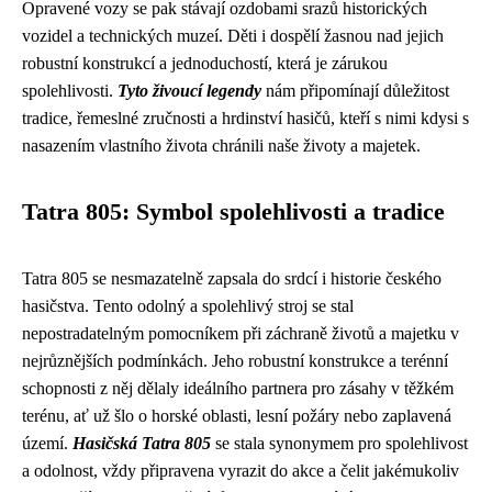
Opravené vozy se pak stávají ozdobami srazů historických
vozidel a technických muzeí. Děti i dospělí žasnou nad jejich
robustní konstrukcí a jednoduchostí, která je zárukou
spolehlivosti.
Tyto živoucí legendy
nám připomínají důležitost
tradice, řemeslné zručnosti a hrdinství hasičů, kteří s nimi kdysi s
nasazením vlastního života chránili naše životy a majetek.
Tatra 805: Symbol spolehlivosti a tradice
Tatra 805 se nesmazatelně zapsala do srdcí i historie českého
hasičstva. Tento odolný a spolehlivý stroj se stal
nepostradatelným pomocníkem při záchraně životů a majetku v
nejrůznějších podmínkách. Jeho robustní konstrukce a terénní
schopnosti z něj dělaly ideálního partnera pro zásahy v těžkém
terénu, ať už šlo o horské oblasti, lesní požáry nebo zaplavená
území.
Hasičská Tatra 805
se stala synonymem pro spolehlivost
a odolnost, vždy připravena vyrazit do akce a čelit jakémukoliv