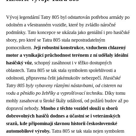
Vývoj legendární Tatry 805 byl odstartován potřebou armády po
odolném a všestranném vozidle, které by zvládlo náročné
podmínky. Tato koncepce se ukázala jako geniální i pro hasičské
sbory, pro které se Tatra 805 stala nepostradatelným
pomocníkem.
Její robustní konstrukce, vzduchem chlazený
motor a vynikající průchodnost terénem z ní udělaly ideální
hasičský vůz
, schopný zasáhnout i v těžko dostupných
oblastech. Tatra 805 se tak stala symbolem spolehlivosti a
odolnosti, připravena čelit jakémukoliv nebezpečí.
Hasičské
Tatry 805 byly vybaveny různými nástavbami, od cisteren na
vodu a pěnidlo po žebříky a vyprošťovací techniku.
Díky tomu
mohly zasahovat u široké škály událostí, od požárů budov až po
dopravní nehody.
Mnoho z těchto vozidel slouží u sborů
dobrovolných hasičů dodnes a účastní se i veteránských
srazů, kde připomínají slavnou historii československé
automobilové výroby.
Tatra 805 se tak stala nejen symbolem