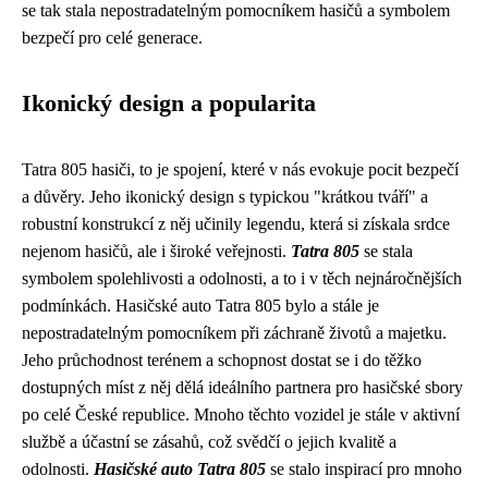
se tak stala nepostradatelným pomocníkem hasičů a symbolem
bezpečí pro celé generace.
Ikonický design a popularita
Tatra 805 hasiči, to je spojení, které v nás evokuje pocit bezpečí
a důvěry. Jeho ikonický design s typickou "krátkou tváří" a
robustní konstrukcí z něj učinily legendu, která si získala srdce
nejenom hasičů, ale i široké veřejnosti.
Tatra 805
se stala
symbolem spolehlivosti a odolnosti, a to i v těch nejnáročnějších
podmínkách. Hasičské auto Tatra 805 bylo a stále je
nepostradatelným pomocníkem při záchraně životů a majetku.
Jeho průchodnost terénem a schopnost dostat se i do těžko
dostupných míst z něj dělá ideálního partnera pro hasičské sbory
po celé České republice. Mnoho těchto vozidel je stále v aktivní
službě a účastní se zásahů, což svědčí o jejich kvalitě a
odolnosti.
Hasičské auto Tatra 805
se stalo inspirací pro mnoho