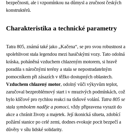
bezpečnosti, ale i vzpomínkou na důmysl a zručnost českých
konstruktérů.
Charakteristika a technické parametry
Tatra 805, známá také jako „Kačena“, se pro svou robustnost a
spolehlivost stala legendou mezi hasičskými vozy. Tato odolná
kráska, poháněná vzduchem chlazeným motorem, si hravě
poradila s náročnými terény a stala se nepostradatelným
pomocníkem při zásazích v těžko dostupných oblastech.
Vzduchem chlazený motor
, odolný vůči výkyvům teplot,
zaručoval bezproblémový start i v mrazivých podmínkách, což
bylo klíčové pro rychlou reakci na tísňové volání.
Tatra 805 se
stala symbolem naděje a pomoci
, vždy připravena vyrazit do
akce a chránit životy a majetek. Její ikonická silueta, zdobící
požární stanice po celé zemi, dodnes evokuje pocit bezpečí a
důvěry v sílu lidské solidarity.