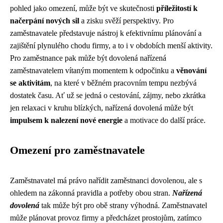
pohled jako omezení, může být ve skutečnosti
příležitostí k
načerpání nových sil
a zisku svěží perspektivy. Pro
zaměstnavatele představuje nástroj k efektivnímu plánování a
zajištění plynulého chodu firmy, a to i v obdobích menší aktivity.
Pro zaměstnance pak může být dovolená nařízená
zaměstnavatelem vítaným momentem k odpočinku a
věnování
se aktivitám
, na které v běžném pracovním tempu nezbývá
dostatek času. Ať už se jedná o cestování, zájmy, nebo zkrátka
jen relaxaci v kruhu blízkých, nařízená dovolená může být
impulsem k nalezení nové energie
a motivace do další práce.
Omezení pro zaměstnavatele
Zaměstnavatel má právo nařídit zaměstnanci dovolenou, ale s
ohledem na zákonná pravidla a potřeby obou stran.
Nařízená
dovolená
tak může být pro obě strany výhodná. Zaměstnavatel
může plánovat provoz firmy a předcházet prostojům, zatímco