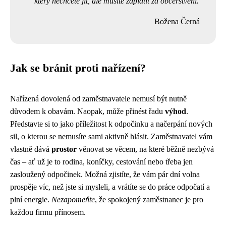
který nechcete jít, ale musíte zaplatit za občerstvení.
Božena Černá
Jak se bránit proti nařízení?
Nařízená dovolená od zaměstnavatele nemusí být nutně
důvodem k obavám. Naopak, může přinést řadu
výhod
.
Představte si to jako příležitost k odpočinku a načerpání nových
sil, o kterou se nemusíte sami aktivně hlásit. Zaměstnavatel vám
vlastně dává
prostor
věnovat se věcem, na které běžně nezbývá
čas – ať už je to rodina, koníčky, cestování nebo třeba jen
zasloužený odpočinek. Možná zjistíte, že vám pár dní volna
prospěje víc, než jste si mysleli, a vrátíte se do práce odpočatí a
plní energie.
Nezapomeňte
, že spokojený zaměstnanec je pro
každou firmu přínosem.