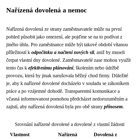
Nařízená dovolená a nemoc
Nařízená dovolená ze strany zaměstnavatele může na první
pohled působit jako omezení, ale pojďme se na to podívat z
jiného úhlu. Pro zaměstnance může být takové období vítanou
příležitostí k
odpočinku a načtení nových sil
, aniž by museli
čerpat vlastní dny dovolené. Zaměstnavatelé zase mohou využít
tento čas k
efektivnímu plánování
, školením nebo údržbě
provozu, která by jinak narušovala běžný chod firmy. Důležité
je, aby k nařízené dovolené docházelo v souladu se zákoníkem
práce a po vzájemné dohodě. Transparentní komunikace a
včasná informovanost pomohou předcházet nedorozuměním a
zajistí, aby nařízená dovolená byla pro obě strany
přínosem
.
Srovnání nařízené dovolené a dovolené z vlastní žádosti
Vlastnost
Nařízená
Dovolená z