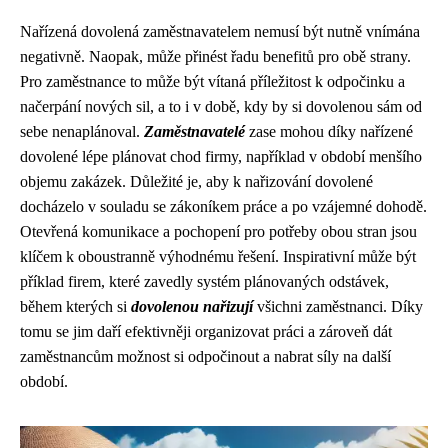
Nařízená dovolená zaměstnavatelem nemusí být nutně vnímána
negativně. Naopak, může přinést řadu benefitů pro obě strany.
Pro zaměstnance to může být vítaná příležitost k odpočinku a
načerpání nových sil, a to i v době, kdy by si dovolenou sám od
sebe nenaplánoval.
Zaměstnavatelé
zase mohou díky nařízené
dovolené lépe plánovat chod firmy, například v období menšího
objemu zakázek. Důležité je, aby k nařizování dovolené
docházelo v souladu se zákoníkem práce a po vzájemné dohodě.
Otevřená komunikace a pochopení pro potřeby obou stran jsou
klíčem k oboustranně výhodnému řešení. Inspirativní může být
příklad firem, které zavedly systém plánovaných odstávek,
během kterých si
dovolenou nařizují
všichni zaměstnanci. Díky
tomu se jim daří efektivněji organizovat práci a zároveň dát
zaměstnancům možnost si odpočinout a nabrat síly na další
období.