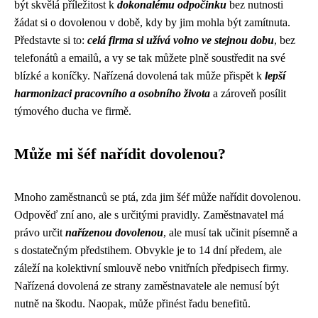
být skvělá příležitost k
dokonalému odpočinku
bez nutnosti
žádat si o dovolenou v době, kdy by jim mohla být zamítnuta.
Představte si to:
celá firma si užívá volno ve stejnou dobu
, bez
telefonátů a emailů, a vy se tak můžete plně soustředit na své
blízké a koníčky. Nařízená dovolená tak může přispět k
lepší
harmonizaci pracovního a osobního života
a zároveň posílit
týmového ducha ve firmě.
Může mi šéf nařídit dovolenou?
Mnoho zaměstnanců se ptá, zda jim šéf může nařídit dovolenou.
Odpověď zní ano, ale s určitými pravidly. Zaměstnavatel má
právo určit
nařízenou dovolenou
, ale musí tak učinit písemně a
s dostatečným předstihem. Obvykle je to 14 dní předem, ale
záleží na kolektivní smlouvě nebo vnitřních předpisech firmy.
Nařízená dovolená ze strany zaměstnavatele ale nemusí být
nutně na škodu. Naopak, může přinést řadu benefitů.