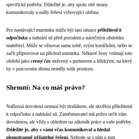
specifické potřeby. Důležité je, aby spolu obě strany
komunikovaly a našly řešení vyhovující oběma.
Pro nastávající maminku může být tato situace
příležitostí k
odpočinku
a nabrání sil před porodem a náročným obdobím
mateřství. Může se věnovat sama sobě, svým koníčkům, nebo se
začít připravovat na příchod miminka. Některé ženy vnímají toto
období jako
cenný čas
strávený s partnerem a blízkými, na který
by v pracovním shonu neměly tolik prostoru.
Shrnutí: Na co máš právo?
Nařízená dovolená nemusí být strašákem, ale skvělou příležitostí
k odpočinku a nabírání sil. Zaměstnavatel má právo určit vám
dovolenou, ale vždy s ohledem na zákoník práce a vaše potřeby.
Důležité je, aby s vámi včas komunikoval a hledal
oboustranně přijatelné řešení.
Nebojte se s ním o tom