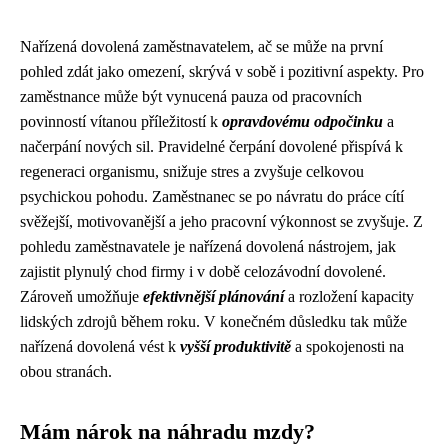
Nařízená dovolená zaměstnavatelem, ač se může na první
pohled zdát jako omezení, skrývá v sobě i pozitivní aspekty. Pro
zaměstnance může být vynucená pauza od pracovních
povinností vítanou příležitostí k
opravdovému odpočinku
a
načerpání nových sil. Pravidelné čerpání dovolené přispívá k
regeneraci organismu, snižuje stres a zvyšuje celkovou
psychickou pohodu. Zaměstnanec se po návratu do práce cítí
svěžejší, motivovanější a jeho pracovní výkonnost se zvyšuje. Z
pohledu zaměstnavatele je nařízená dovolená nástrojem, jak
zajistit plynulý chod firmy i v době celozávodní dovolené.
Zároveň umožňuje
efektivnější plánování
a rozložení kapacity
lidských zdrojů během roku. V konečném důsledku tak může
nařízená dovolená vést k
vyšší produktivitě
a spokojenosti na
obou stranách.
Mám nárok na náhradu mzdy?