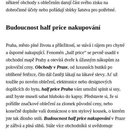
některé obchody s oblečením darují část svého zisku na
dobročinné účely nebo pořádají sbírky šatstva pro potřebné.
Budoucnost half price nakupování
Praha, město plné života a příležitostí, se stává i rájem pro chytré
a úsporné nakupující. Fenomén „half price“ se pevně usadil v
obchodní mapě Prahy a otevírá dveře k úžasným nákupům za
poloviční ceny.
Obchody v Praze
, od luxusních butiků po
oblíbené řetězce, čím dál častěji lákají na lákavé slevy. Ať už
toužíte po novém oblečení, elektronice nebo designových
doplňcích do bytu,
half price Praha
vám umožní splnit si sny,
aniž byste museli sahat hluboko do kapsy. Představte si, že si
pořídíte značkové oblečení za zlomek původní ceny, nebo
konečně doplníte vaši domácnost o ten stylový kousek, o kterém
jste tak dlouho snili.
Budoucnost half price nakupování
v Praze
je zářivá a plná slibů. Stále více obchodníků si uvědomuje