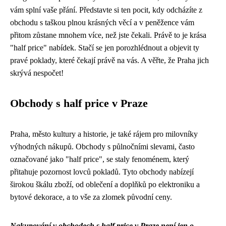
vám splní vaše přání. Představte si ten pocit, kdy odcházíte z
obchodu s taškou plnou krásných věcí a v peněžence vám
přitom zůstane mnohem více, než jste čekali. Právě to je krása
"half price" nabídek. Stačí se jen porozhlédnout a objevit ty
pravé poklady, které čekají právě na vás. A věřte, že Praha jich
skrývá nespočet!
Obchody s half price v Praze
Praha, město kultury a historie, je také rájem pro milovníky
výhodných nákupů. Obchody s půlnočními slevami, často
označované jako "half price", se staly fenoménem, který
přitahuje pozornost lovců pokladů. Tyto obchody nabízejí
širokou škálu zboží, od oblečení a doplňků po elektroniku a
bytové dekorace, a to vše za zlomek původní ceny.
Nakupování v obchodech s half price v Praze není jen o