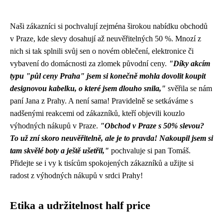
Naši zákazníci si pochvalují zejména širokou nabídku obchodů
v Praze, kde slevy dosahují až neuvěřitelných 50 %. Mnozí z
nich si tak splnili svůj sen o novém oblečení, elektronice či
vybavení do domácnosti za zlomek původní ceny.
"Díky akcím
typu "půl ceny Praha" jsem si konečně mohla dovolit koupit
designovou kabelku, o které jsem dlouho snila,"
svěřila se nám
paní Jana z Prahy. A není sama! Pravidelně se setkáváme s
nadšenými reakcemi od zákazníků, kteří objevili kouzlo
výhodných nákupů v Praze.
"Obchod v Praze s 50% slevou?
To už zní skoro neuvěřitelně, ale je to pravda! Nakoupil jsem si
tam skvělé boty a ještě ušetřil,"
pochvaluje si pan Tomáš.
Přidejte se i vy k tisícům spokojených zákazníků a užijte si
radost z výhodných nákupů v srdci Prahy!
Etika a udržitelnost half price