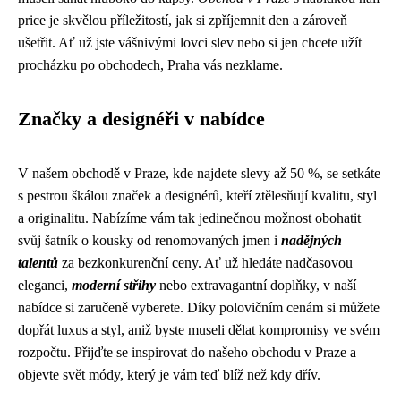
price je skvělou příležitostí, jak si zpříjemnit den a zároveň
ušetřit. Ať už jste vášnivými lovci slev nebo si jen chcete užít
procházku po obchodech, Praha vás nezklame.
Značky a designéři v nabídce
V našem obchodě v Praze, kde najdete slevy až 50 %, se setkáte
s pestrou škálou značek a designérů, kteří ztělesňují kvalitu, styl
a originalitu. Nabízíme vám tak jedinečnou možnost obohatit
svůj šatník o kousky od renomovaných jmen i
nadějných
talentů
za bezkonkurenční ceny. Ať už hledáte nadčasovou
eleganci,
moderní střihy
nebo extravagantní doplňky, v naší
nabídce si zaručeně vyberete. Díky polovičním cenám si můžete
dopřát luxus a styl, aniž byste museli dělat kompromisy ve svém
rozpočtu. Přijďte se inspirovat do našeho obchodu v Praze a
objevte svět módy, který je vám teď blíž než kdy dřív.