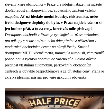
slevám, které obchodníci v Praze pravidelně nabízejí, si můžete
dopřát radost z nakupování bez zbytečného zatížení vašeho
rozpočtu.
Ať už hledáte módní kousky, elektroniku, nebo
třeba designové doplňky do bytu, v Praze najdete vše, co si
jen budete přát, a to za ceny, které vás mile překvapí.
Dostupnost obchodů v Praze je vynikající, ať už se rozhodnete
pro nákupy v centru města, nebo dáte přednost některému z
moderních obchodních center na okraji Prahy.
Snadná
dostupnost MHD, včetně metra, tramvají a autobusů, vám zaručí
pohodlnou a rychlou dopravu do vašeho cíle. Pokud dáváte
přednost vlastnímu automobilu, parkování v obchodních
centrech je obvykle bezproblémové a za přijatelné ceny. Praha je
zkrátka ideálním místem pro vaše nákupní radovánky.