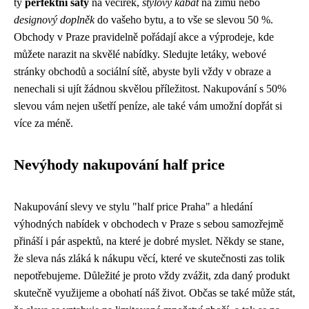
ty
perfektní šaty
na večírek,
stylový kabát
na zimu nebo
designový doplněk
do vašeho bytu, a to vše se slevou 50 %.
Obchody v Praze pravidelně pořádají akce a výprodeje, kde
můžete narazit na skvělé nabídky. Sledujte letáky, webové
stránky obchodů a sociální sítě, abyste byli vždy v obraze a
nenechali si ujít žádnou skvělou příležitost. Nakupování s 50%
slevou vám nejen ušetří peníze, ale také vám umožní dopřát si
více za méně.
Nevýhody nakupování half price
Nakupování slevy ve stylu "half price Praha" a hledání
výhodných nabídek v obchodech v Praze s sebou samozřejmě
přináší i pár aspektů, na které je dobré myslet. Někdy se stane,
že sleva nás zláká k nákupu věcí, které ve skutečnosti zas tolik
nepotřebujeme. Důležité je proto vždy zvážit, zda daný produkt
skutečně využijeme a obohatí náš život. Občas se také může stát,