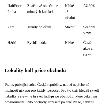
HalfPrice
Značkové oblečení z
Nízké
Až 80%
Praha
minulých kolekcí
až
střední
Zara
Trendy oblečení
Střední
Sezónní
slevy
H&M
Rychlá móda
Nízké
Časté
akce a
slevy
Lokality half price obchodů
Praha, pulzující srdce České republiky, nabízí nepřeberné
možnosti nákupů pro každý rozpočet. Pro ty, kteří hledají skvělé
nabídky a slevy, je tu svět
half-price obchodů
, které čekají na
prozkoumání. Tyto obchody, rozeseté po celé Praze, nabízejí