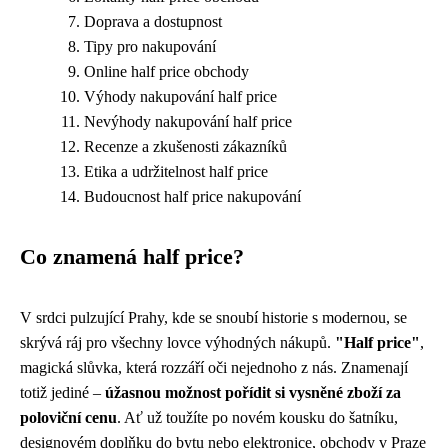
Doprava a dostupnost
Tipy pro nakupování
Online half price obchody
Výhody nakupování half price
Nevýhody nakupování half price
Recenze a zkušenosti zákazníků
Etika a udržitelnost half price
Budoucnost half price nakupování
Co znamená half price?
V srdci pulzující Prahy, kde se snoubí historie s modernou, se
skrývá ráj pro všechny lovce výhodných nákupů.
"Half price"
,
magická slůvka, která rozzáří oči nejednoho z nás. Znamenají
totiž jediné –
úžasnou možnost pořídit si vysněné zboží za
poloviční cenu
. Ať už toužíte po novém kousku do šatníku,
designovém doplňku do bytu nebo elektronice, obchody v Praze