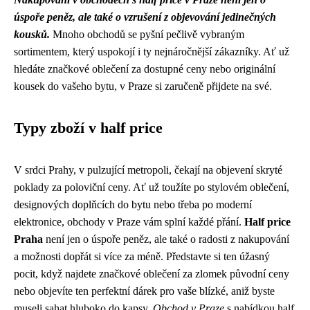
úspoře peněz, ale také o vzrušení z objevování jedinečných
kousků.
Mnoho obchodů se pyšní pečlivě vybraným
sortimentem, který uspokojí i ty nejnáročnější zákazníky. Ať už
hledáte značkové oblečení za dostupné ceny nebo originální
kousek do vašeho bytu, v Praze si zaručeně přijdete na své.
Typy zboží v half price
V srdci Prahy, v pulzující metropoli, čekají na objevení skryté
poklady za poloviční ceny. Ať už toužíte po stylovém oblečení,
designových doplňcích do bytu nebo třeba po moderní
elektronice, obchody v Praze vám splní každé přání.
Half price
Praha
není jen o úspoře peněz, ale také o radosti z nakupování
a možnosti dopřát si více za méně. Představte si ten úžasný
pocit, když najdete značkové oblečení za zlomek původní ceny
nebo objevíte ten perfektní dárek pro vaše blízké, aniž byste
museli sahat hluboko do kapsy.
Obchod v Praze
s nabídkou half