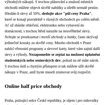
výhodných nákupů. S trochou plánování a znalostí místních
obchodů můžete objevit skvělé nabídky a ušetřit nemalé peníze.
Hledáte-li slevy až 50%,
sledujte akce "půl ceny Praha"
,
které se konají pravidelně v různých obchodech po celém městě.
Ať už sháníte oblečení, elektroniku nebo vybavení do
domácnosti, s trochou štěstí narazíte na neuvěřitelné slevy.
Nebojte se prozkoumat i menší obchody a butiky,
často skrývají
jedinečné kousky za skvělé ceny. Mnoho obchodů v Praze
nabízí věrnostní programy a slevové karty, které vám zajistí další
slevy a výhody.
Nezapomeňte se zeptat na možnost uplatnění
studentských nebo seniorských slev
, pokud na ně máte nárok.
S trochou úsilí a chytrým přístupem si tak můžete užít skvělé
nákupy v Praze, aniž byste museli zruinovat svůj rozpočet.
Online half price obchody
Praha, pulzující srdce České republiky, je rájem i pro milovníky