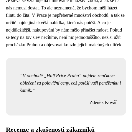
že sleva se vztahuje na limitované množství zboží, a tak se na
nás nemusí dostat. To ale neznamená, že bychom měli házet
flintu do žita! V Praze je nepřeberné množství obchodů, a tak se
určitě najde jiná skvělá nabídka, která nás potěší. A co je
nejdůležitější, nakupování by nám mělo přinášet radost. Pokud
se tedy na lov slev necítíme, není nic jednoduššího, než si užít
procházku Prahou a objevovat kouzlo jejích malebných uliček.
V obchodě „Half Price Praha“ najdete značkové
oblečení za poloviční ceny, což potěší vaši peněženku i
šatník.
Zdeněk Kovář
Recenze a zkušenosti zákazníků