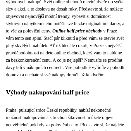
výhodných nákupů. Svět online obchodů otevírá dveře do světa
slev a akcí, a to doslova na dosah ruky. Představte si, že můžete
objevovat nejnovější módní trendy, vybavit si domácnost
stylovým nábytkem nebo potěšit své blízké originálními dárky, a
to vše za poloviční ceny.
Online half price obchody
v Praze
vám tento sen splní. Stačí pár kliknutí a před vámi se otevře svět
plný skvělých nabídek. Ať už hledáte cokoli, v Praze s největší
pravděpodobností najdete online obchod, který vám to nabídne
za bezkonkurenční cenu. A co je nejlepší? Nemusíte se prodírat
davy lidí v nákupních centrech. Vše pohodlně vyřídíte z pohodlí
domova a necháte si své nákupy doručit až ke dveřím.
Výhody nakupování half price
Praha, pulzující srdce České republiky, nabízí nekonečné
možnosti nakupování a s trochou šikovnosti můžete objevit
neuvěřitelné poklady za poloviční ceny. Představte si, že najdete