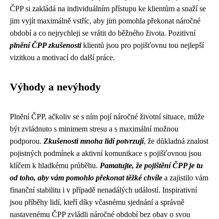
ČPP si zakládá na individuálním přístupu ke klientům a snaží se
jim vyjít maximálně vstříc, aby jim pomohla překonat náročné
období a co nejrychleji se vrátit do běžného života. Pozitivní
plnění ČPP zkušenosti
klientů jsou pro pojišťovnu tou nejlepší
vizitkou a motivací do další práce.
Výhody a nevýhody
Plnění ČPP, ačkoliv se s ním pojí náročné životní situace, může
být zvládnuto s minimem stresu a s maximální možnou
podporou.
Zkušenosti mnoha lidí potvrzují
, že důkladná znalost
pojistných podmínek a aktivní komunikace s pojišťovnou jsou
klíčem k hladkému průběhu.
Pamatujte, že pojištění ČPP je tu
od toho, aby vám pomohlo překonat těžké chvíle
a zajistilo vám
finanční stabilitu i v případě nenadálých událostí. Inspirativní
jsou příběhy lidí, kteří díky včasnému sjednání a správně
nastavenému ČPP zvládli náročné období bez obav o svou