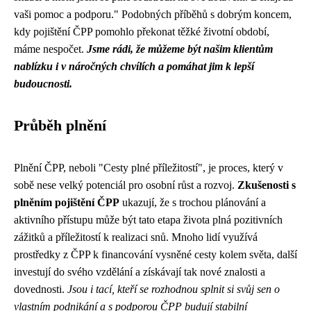
vaši pomoc a podporu." Podobných příběhů s dobrým koncem,
kdy pojištění ČPP pomohlo překonat těžké životní období,
máme nespočet.
Jsme rádi, že můžeme být našim klientům
nablízku i v náročných chvílích a pomáhat jim k lepší
budoucnosti.
Průběh plnění
Plnění ČPP, neboli "Cesty plné příležitostí", je proces, který v
sobě nese velký potenciál pro osobní růst a rozvoj.
Zkušenosti s
plněním pojištění ČPP
ukazují, že s trochou plánování a
aktivního přístupu může být tato etapa života plná pozitivních
zážitků a příležitostí k realizaci snů. Mnoho lidí využívá
prostředky z ČPP k financování vysněné cesty kolem světa, další
investují do svého vzdělání a získávají tak nové znalosti a
dovednosti.
Jsou i tací, kteří se rozhodnou splnit si svůj sen o
vlastním podnikání a s podporou ČPP budují stabilní