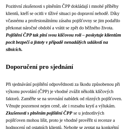
Pozitivní zkušenosti s plněním ČPP dokládají i ​​mnohé příběhy
klientů, kteří se ocitli v tíživé situaci po dopravní nehodě. Díky
včasnému a profesionálnímu zásahu pojišťovny se jim podařilo
překonat náročné období a vrátit se zpět do běžného života.
Pojištění ČPP tak plní svou klíčovou roli – poskytuje klientům
pocit bezpečí a jistoty v případě nenadálých událostí na
silnicích.
Doporučení pro sjednání
Při sjednávání pojištění odpovědnosti za škodu způsobenou při
výkonu povolání (ČPP) je vhodné zvážit několik klíčových
faktorů. Zaměřte se na srovnání nabídek od různých pojišťoven.
Věnujte pozornost nejen ceně, ale i rozsahu krytí a výlukám.
Zkušenosti s plněním pojištění ČPP
se u jednotlivých
pojišťoven mohou lišit, proto je vhodné prověřit si recenze a
hodnocení od ostatních klientů. Nebojte se zeptat na konkrétní