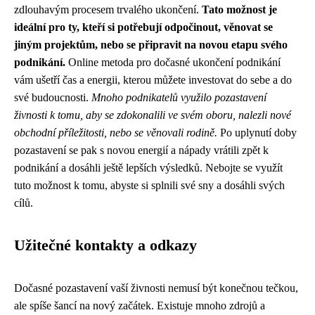
zdlouhavým procesem trvalého ukončení.
Tato možnost je
ideální pro ty, kteří si potřebují odpočinout, věnovat se
jiným projektům, nebo se připravit na novou etapu svého
podnikání.
Online metoda pro dočasné ukončení podnikání
vám ušetří čas a energii, kterou můžete investovat do sebe a do
své budoucnosti.
Mnoho podnikatelů využilo pozastavení
živnosti k tomu, aby se zdokonalili ve svém oboru, nalezli nové
obchodní příležitosti, nebo se věnovali rodině.
Po uplynutí doby
pozastavení se pak s novou energií a nápady vrátili zpět k
podnikání a dosáhli ještě lepších výsledků. Nebojte se využít
tuto možnost k tomu, abyste si splnili své sny a dosáhli svých
cílů.
Užitečné kontakty a odkazy
Dočasné pozastavení vaší živnosti nemusí být konečnou tečkou,
ale spíše šancí na nový začátek. Existuje mnoho zdrojů a