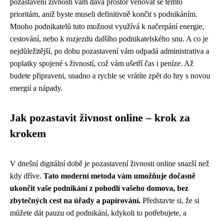
pozastavení živnosti vám dává prostor věnovat se těmto
prioritám, aniž byste museli definitivně končit s podnikáním.
Mnoho podnikatelů tuto možnost využívá k načerpání energie,
cestování, nebo k rozjezdu dalšího podnikatelského snu. A co je
nejdůležitější, po dobu pozastavení vám odpadá administrativa a
poplatky spojené s živností, což vám ušetří čas i peníze. Až
budete připraveni, snadno a rychle se vrátíte zpět do hry s novou
energií a nápady.
Jak pozastavit živnost online – krok za
krokem
V dnešní digitální době je pozastavení živnosti online snazší než
kdy dříve.
Tato moderní metoda vám umožňuje dočasně
ukončit vaše podnikání z pohodlí vašeho domova, bez
zbytečných cest na úřady a papírování.
Představte si, že si
můžete dát pauzu od podnikání, kdykoli to potřebujete, a