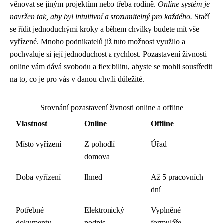
věnovat se jiným projektům nebo třeba rodině.
Online systém je
navržen tak, aby byl intuitivní a srozumitelný pro každého.
Stačí
se řídit jednoduchými kroky a během chvilky budete mít vše
vyřízené. Mnoho podnikatelů již tuto možnost využilo a
pochvaluje si její jednoduchost a rychlost. Pozastavení živnosti
online vám dává svobodu a flexibilitu, abyste se mohli soustředit
na to, co je pro vás v danou chvíli důležité.
Srovnání pozastavení živnosti online a offline
Vlastnost
Online
Offline
Místo vyřízení
Z pohodlí
Úřad
domova
Doba vyřízení
Ihned
Až 5 pracovních
dní
Potřebné
Elektronický
Vyplněné
dokumenty
podpis
formuláře