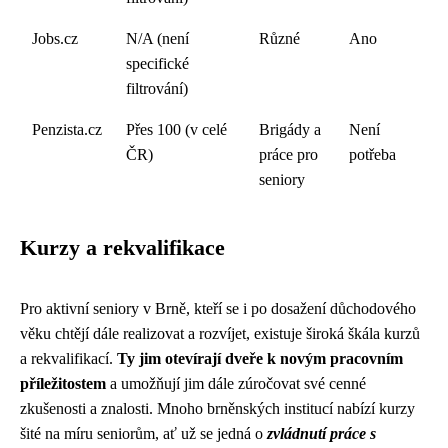
Jobs.cz
N/A (není
Různé
Ano
specifické
filtrování)
Penzista.cz
Přes 100 (v celé
Brigády a
Není
ČR)
práce pro
potřeba
seniory
Kurzy a rekvalifikace
Pro aktivní seniory v Brně, kteří se i po dosažení důchodového
věku chtějí dále realizovat a rozvíjet, existuje široká škála kurzů
a rekvalifikací.
Ty jim otevírají dveře k novým pracovním
příležitostem
a umožňují jim dále zúročovat své cenné
zkušenosti a znalosti. Mnoho brněnských institucí nabízí kurzy
šité na míru seniorům, ať už se jedná o
zvládnutí práce s