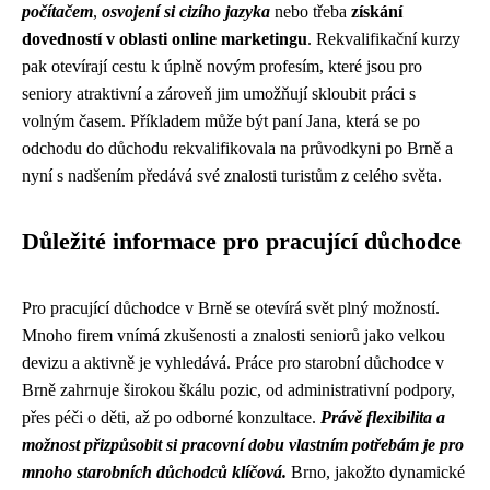
počítačem
,
osvojení si cizího jazyka
nebo třeba
získání
dovedností v oblasti online marketingu
. Rekvalifikační kurzy
pak otevírají cestu k úplně novým profesím, které jsou pro
seniory atraktivní a zároveň jim umožňují skloubit práci s
volným časem. Příkladem může být paní Jana, která se po
odchodu do důchodu rekvalifikovala na průvodkyni po Brně a
nyní s nadšením předává své znalosti turistům z celého světa.
Důležité informace pro pracující důchodce
Pro pracující důchodce v Brně se otevírá svět plný možností.
Mnoho firem vnímá zkušenosti a znalosti seniorů jako velkou
devizu a aktivně je vyhledává. Práce pro starobní důchodce v
Brně zahrnuje širokou škálu pozic, od administrativní podpory,
přes péči o děti, až po odborné konzultace.
Právě flexibilita a
možnost přizpůsobit si pracovní dobu vlastním potřebám je pro
mnoho starobních důchodců klíčová.
Brno, jakožto dynamické