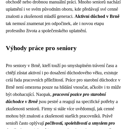
obchodě nebo drobnou manuální práci. Mnoho seniorů nachází
uplatnění i ve svém původním oboru, kde předávají své cenné
znalosti a zkušenosti mladší generaci.
Aktivní důchod v Brně
tak nemusí znamenat jen odpočinek, ale i novou etapu
profesního života a společenského uplatnění.
Výhody práce pro seniory
Pro seniory v Brně, kteří touží po smysluplném trávení času a
chtějí zůstat aktivní i po dosažení důchodového věku, existuje
celá řada pracovních příležitostí. Práce pro starobní důchodce v
Brně není omezena pouze na hlídání vnoučat, ačkoliv i to může
být obohacující. Naopak,
pracovní pozice pro starobní
důchodce v Brně
jsou pestré a reagují na specifické potřeby a
zkušenosti seniorů. Firmy si stále více uvědomují, jak cenné
mohou být znalosti a zkušenosti starších pracovníků. Právě
senioři často oplývají
pečlivostí, spolehlivostí a smyslem pro