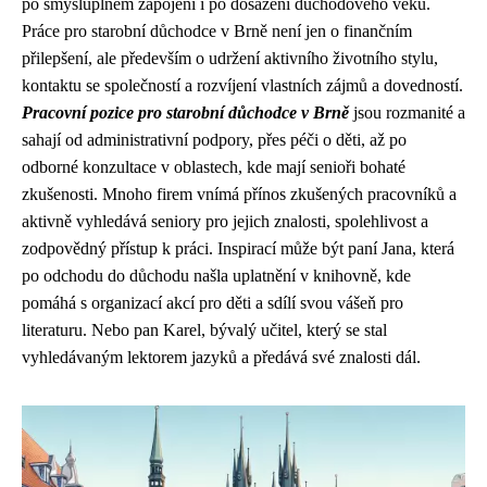
po smysluplném zapojení i po dosažení důchodového věku.
Práce pro starobní důchodce v Brně není jen o finančním
přilepšení, ale především o udržení aktivního životního stylu,
kontaktu se společností a rozvíjení vlastních zájmů a dovedností.
Pracovní pozice pro starobní důchodce v Brně
jsou rozmanité a
sahají od administrativní podpory, přes péči o děti, až po
odborné konzultace v oblastech, kde mají senioři bohaté
zkušenosti. Mnoho firem vnímá přínos zkušených pracovníků a
aktivně vyhledává seniory pro jejich znalosti, spolehlivost a
zodpovědný přístup k práci. Inspirací může být paní Jana, která
po odchodu do důchodu našla uplatnění v knihovně, kde
pomáhá s organizací akcí pro děti a sdílí svou vášeň pro
literaturu. Nebo pan Karel, bývalý učitel, který se stal
vyhledávaným lektorem jazyků a předává své znalosti dál.