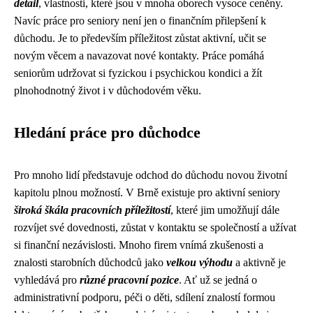
detail
, vlastnosti, které jsou v mnoha oborech vysoce ceněny.
Navíc práce pro seniory není jen o finančním přilepšení k
důchodu. Je to především příležitost zůstat aktivní, učit se
novým věcem a navazovat nové kontakty. Práce pomáhá
seniorům udržovat si fyzickou i psychickou kondici a žít
plnohodnotný život i v důchodovém věku.
Hledání práce pro důchodce
Pro mnoho lidí představuje odchod do důchodu novou životní
kapitolu plnou možností. V Brně existuje pro aktivní seniory
široká škála pracovních příležitostí
, které jim umožňují dále
rozvíjet své dovednosti, zůstat v kontaktu se společností a užívat
si finanční nezávislosti. Mnoho firem vnímá zkušenosti a
znalosti starobních důchodců jako
velkou výhodu
a aktivně je
vyhledává pro
různé pracovní pozice
. Ať už se jedná o
administrativní podporu, péči o děti, sdílení znalostí formou