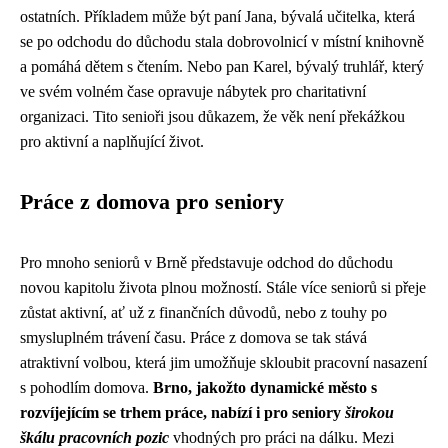
ostatních. Příkladem může být paní Jana, bývalá učitelka, která
se po odchodu do důchodu stala dobrovolnicí v místní knihovně
a pomáhá dětem s čtením. Nebo pan Karel, bývalý truhlář, který
ve svém volném čase opravuje nábytek pro charitativní
organizaci. Tito senioři jsou důkazem, že věk není překážkou
pro aktivní a naplňující život.
Práce z domova pro seniory
Pro mnoho seniorů v Brně představuje odchod do důchodu
novou kapitolu života plnou možností. Stále více seniorů si přeje
zůstat aktivní, ať už z finančních důvodů, nebo z touhy po
smysluplném trávení času. Práce z domova se tak stává
atraktivní volbou, která jim umožňuje skloubit pracovní nasazení
s pohodlím domova.
Brno, jakožto dynamické město s
rozvíjejícím se trhem práce, nabízí i pro seniory
širokou
škálu pracovních pozic
vhodných pro práci na dálku. Mezi