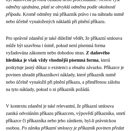
odměny ujednána, platí se obvyklá odměna podle okolností
případu
. Kromě odměny má příkazník právo i na náhradu nutně
nebo účelně vynaložených nákladů při plnění příkazu.
Pro správné zdanění je také důležité vědět, že příkazní smlouva
může být uzavřena i ústně, pokud není písemná forma
vyžadována zákonem nebo dohodou stran.
Z daňového
hlediska je však vždy vhodnější písemná forma
, která
poskytuje jasný důkaz o existenci a obsahu závazku. Příkazce je
povinen uhradit příkazníkovi náklady, které příkazník nutně
nebo účelně vynaložil při plnění příkazu, a přiměřenou zálohu
na tyto náklady, pokud o ni příkazník požádá.
V kontextu zdanění je také relevantní, že příkazní smlouva
zaniká odvoláním příkazu příkazcem, výpovědí příkazníka, smrtí
příkazce či příkazníka nebo jeho zánikem, byl-li právnickou
osobou.
Po zániku příkazní smlouvy je příkazník povinen předat