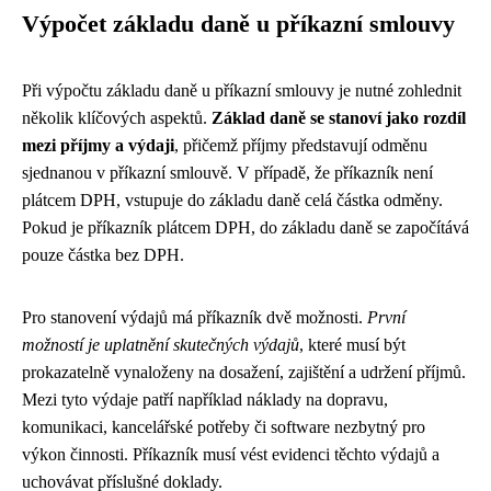
Výpočet základu daně u příkazní smlouvy
Při výpočtu základu daně u příkazní smlouvy je nutné zohlednit
několik klíčových aspektů.
Základ daně se stanoví jako rozdíl
mezi příjmy a výdaji
, přičemž příjmy představují odměnu
sjednanou v příkazní smlouvě. V případě, že příkazník není
plátcem DPH, vstupuje do základu daně celá částka odměny.
Pokud je příkazník plátcem DPH, do základu daně se započítává
pouze částka bez DPH.
Pro stanovení výdajů má příkazník dvě možnosti.
První
možností je uplatnění skutečných výdajů
, které musí být
prokazatelně vynaloženy na dosažení, zajištění a udržení příjmů.
Mezi tyto výdaje patří například náklady na dopravu,
komunikaci, kancelářské potřeby či software nezbytný pro
výkon činnosti. Příkazník musí vést evidenci těchto výdajů a
uchovávat příslušné doklady.