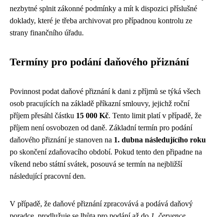
nezbytné splnit zákonné podmínky a mít k dispozici příslušné
doklady, které je třeba archivovat pro případnou kontrolu ze
strany finančního úřadu.
Termíny pro podání daňového přiznání
Povinnost podat daňové přiznání k dani z příjmů se týká všech
osob pracujících na základě příkazní smlouvy, jejichž roční
příjem přesáhl částku
15 000 Kč
. Tento limit platí v případě, že
příjem není osvobozen od daně. Základní termín pro podání
daňového přiznání je stanoven na
1. dubna následujícího roku
po skončení zdaňovacího období. Pokud tento den připadne na
víkend nebo státní svátek, posouvá se termín na nejbližší
následující pracovní den.
V případě, že daňové přiznání zpracovává a podává daňový
poradce, prodlužuje se lhůta pro podání až do
1. července