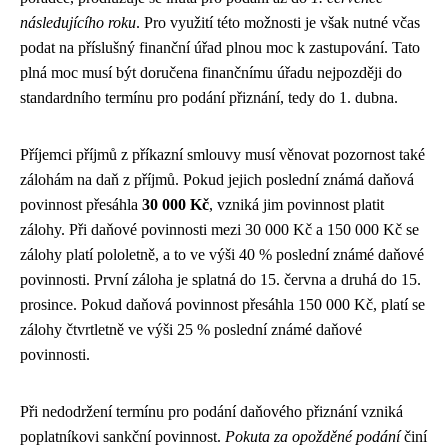
následujícího roku
. Pro využití této možnosti je však nutné včas
podat na příslušný finanční úřad plnou moc k zastupování. Tato
plná moc musí být doručena finančnímu úřadu nejpozději do
standardního termínu pro podání přiznání, tedy do 1. dubna.
Příjemci příjmů z příkazní smlouvy musí věnovat pozornost také
zálohám na daň z příjmů. Pokud jejich poslední známá daňová
povinnost přesáhla
30 000 Kč
, vzniká jim povinnost platit
zálohy. Při daňové povinnosti mezi 30 000 Kč a 150 000 Kč se
zálohy platí pololetně, a to ve výši 40 % poslední známé daňové
povinnosti. První záloha je splatná do 15. června a druhá do 15.
prosince. Pokud daňová povinnost přesáhla 150 000 Kč, platí se
zálohy čtvrtletně ve výši 25 % poslední známé daňové
povinnosti.
Při nedodržení termínu pro podání daňového přiznání vzniká
poplatníkovi sankční povinnost.
Pokuta za opožděné podání
činí