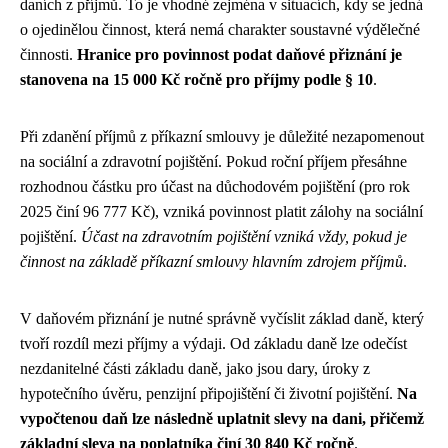
daních z příjmů. To je vhodné zejména v situacích, kdy se jedná
o ojedinělou činnost, která nemá charakter soustavné výdělečné
činnosti.
Hranice pro povinnost podat daňové přiznání je
stanovena na 15 000 Kč ročně pro příjmy podle § 10
.
Při zdanění příjmů z příkazní smlouvy je důležité nezapomenout
na sociální a zdravotní pojištění. Pokud roční příjem přesáhne
rozhodnou částku pro účast na důchodovém pojištění (pro rok
2025 činí 96 777 Kč), vzniká povinnost platit zálohy na sociální
pojištění.
Účast na zdravotním pojištění vzniká vždy, pokud je
činnost na základě příkazní smlouvy hlavním zdrojem příjmů
.
V daňovém přiznání je nutné správně vyčíslit základ daně, který
tvoří rozdíl mezi příjmy a výdaji. Od základu daně lze odečíst
nezdanitelné části základu daně, jako jsou dary, úroky z
hypotečního úvěru, penzijní připojištění či životní pojištění.
Na
vypočtenou daň lze následně uplatnit slevy na dani, přičemž
základní sleva na poplatníka činí 30 840 Kč ročně
.