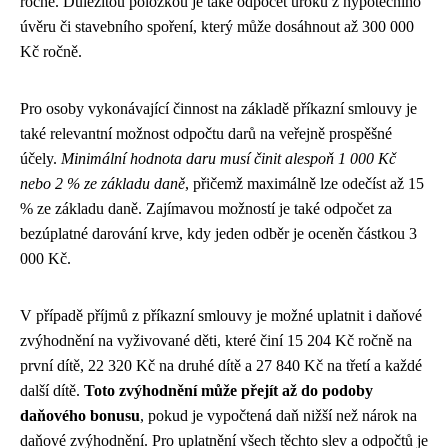
ročně. Důležitou položkou je také odpočet úroků z hypotečního
úvěru či stavebního spoření, který může dosáhnout až 300 000
Kč ročně.
Pro osoby vykonávající činnost na základě příkazní smlouvy je
také relevantní možnost odpočtu darů na veřejně prospěšné
účely.
Minimální hodnota daru musí činit alespoň 1 000 Kč
nebo 2 % ze základu daně
, přičemž maximálně lze odečíst až 15
% ze základu daně. Zajímavou možností je také odpočet za
bezúplatné darování krve, kdy jeden odběr je oceněn částkou 3
000 Kč.
V případě příjmů z příkazní smlouvy je možné uplatnit i daňové
zvýhodnění na vyživované děti, které činí 15 204 Kč ročně na
první dítě, 22 320 Kč na druhé dítě a 27 840 Kč na třetí a každé
další dítě.
Toto zvýhodnění může přejít až do podoby
daňového bonusu
, pokud je vypočtená daň nižší než nárok na
daňové zvýhodnění. Pro uplatnění všech těchto slev a odpočtů je