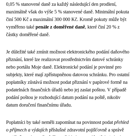
0,05 % stanovené daně za každý následující den prodlení,
maximálně však do výše 5 % stanovené daně. Minimální pokuta
činí 500 Kč a maximální 300 000 Kč. Kromě pokuty může být
vyměřeno také
penále z doměřené daně
, které činí 20 % z
částky doměřené daně.
Je důležité také zmínit možnost elektronického podání daňového
přiznání, které lze realizovat prostřednictvím datové schránky
nebo portálu Moje daně. Elektronické podání je povinné pro
subjekty, které mají zpřístupněnou datovou schránku. Pro ostatní
poplatníky zůstává možnost podat přiznání v papírové formě na
podatelnách finančních úřadů nebo jej zaslat poštou. V případě
podání poštou je rozhodující datum podání na poště, nikoliv
datum doručení finančnímu úřadu.
Poplatníci by také neměli zapomínat na povinnost podat
přehled
o příjmech a výdajích
příslušné zdravotní pojišťovně a správě