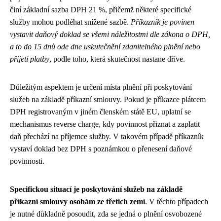
činí základní sazba DPH 21 %, přičemž některé specifické
služby mohou podléhat snížené sazbě.
Příkazník je povinen
vystavit daňový doklad se všemi náležitostmi dle zákona o DPH,
a to do 15 dnů ode dne uskutečnění zdanitelného plnění nebo
přijetí platby
, podle toho, která skutečnost nastane dříve.
Důležitým aspektem je určení místa plnění při poskytování
služeb na základě příkazní smlouvy. Pokud je příkazce plátcem
DPH registrovaným v jiném členském státě EU, uplatní se
mechanismus reverse charge, kdy povinnost přiznat a zaplatit
daň přechází na příjemce služby. V takovém případě příkazník
vystaví doklad bez DPH s poznámkou o přenesení daňové
povinnosti.
Specifickou situací je poskytování služeb na základě
příkazní smlouvy osobám ze třetích zemí
. V těchto případech
je nutné důkladně posoudit, zda se jedná o plnění osvobozené