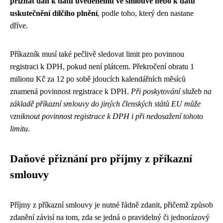
přiznat daň k datu uvedenému ve smlouvě nebo k datu
uskutečnění dílčího plnění
, podle toho, který den nastane
dříve.
Příkazník musí také pečlivě sledovat limit pro povinnou
registraci k DPH, pokud není plátcem. Překročení obratu 1
milionu Kč za 12 po sobě jdoucích kalendářních měsíců
znamená povinnost registrace k DPH.
Při poskytování služeb na
základě příkazní smlouvy do jiných členských států EU může
vzniknout povinnost registrace k DPH i při nedosažení tohoto
limitu
.
Daňové přiznání pro příjmy z příkazní
smlouvy
Příjmy z příkazní smlouvy je nutné řádně zdanit, přičemž způsob
zdanění závisí na tom, zda se jedná o pravidelný či jednorázový