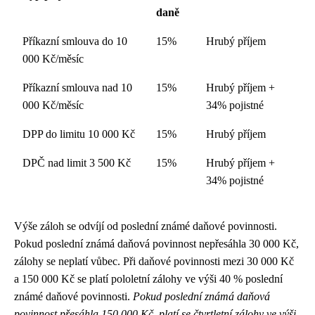
daně
Příkazní smlouva do 10
15%
Hrubý příjem
000 Kč/měsíc
Příkazní smlouva nad 10
15%
Hrubý příjem +
000 Kč/měsíc
34% pojistné
DPP do limitu 10 000 Kč
15%
Hrubý příjem
DPČ nad limit 3 500 Kč
15%
Hrubý příjem +
34% pojistné
Výše záloh se odvíjí od poslední známé daňové povinnosti.
Pokud poslední známá daňová povinnost nepřesáhla 30 000 Kč,
zálohy se neplatí vůbec. Při daňové povinnosti mezi 30 000 Kč
a 150 000 Kč se platí pololetní zálohy ve výši 40 % poslední
známé daňové povinnosti.
Pokud poslední známá daňová
povinnost přesáhla 150 000 Kč, platí se čtvrtletní zálohy ve výši