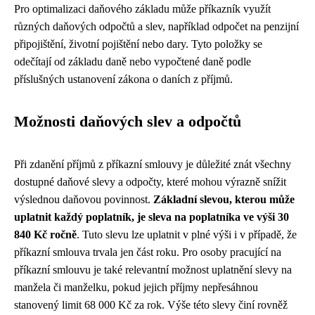
Pro optimalizaci daňového základu může příkazník využít
různých daňových odpočtů a slev, například odpočet na penzijní
připojištění, životní pojištění nebo dary. Tyto položky se
odečítají od základu daně nebo vypočtené daně podle
příslušných ustanovení zákona o daních z příjmů.
Možnosti daňových slev a odpočtů
Při zdanění příjmů z příkazní smlouvy je důležité znát všechny
dostupné daňové slevy a odpočty, které mohou výrazně snížit
výslednou daňovou povinnost.
Základní slevou, kterou může
uplatnit každý poplatník, je sleva na poplatníka ve výši 30
840 Kč ročně
. Tuto slevu lze uplatnit v plné výši i v případě, že
příkazní smlouva trvala jen část roku. Pro osoby pracující na
příkazní smlouvu je také relevantní možnost uplatnění slevy na
manžela či manželku, pokud jejich příjmy nepřesáhnou
stanovený limit 68 000 Kč za rok. Výše této slevy činí rovněž