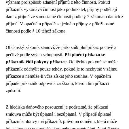
význam pro způsob zdanění příjmů z této činnosti. Pokud
příkazník vykonává činnost jako podnikatel, příjmy podléhají
dani z příjmů ze samostatné činnosti podle § 7 zákona o daních z
příjmů. V opačném případě se jedná o příjmy z příležitostné
činnosti podle § 10 téhož zákona.
Občanský zákoník stanoví, že příkazník plní příkaz poctivě a
pečlivě podle svých schopností.
Při plnění příkazu se
příkazník řídí pokyny příkazce
. Od těchto pokynů se může
příkazník odchýlit pouze tehdy, pokud je to nezbytné v zájmu
příkazce a nemůže-li včas získat jeho souhlas. V opačném
případě příkazník odpovídá za škodu, kterou tím příkazci
způsobí.
Z hlediska daňového posouzení je podstatné, že příkazní
smlouva může být úplatná i bezúplatná. V případě úplatné
příkazní smlouvy má příkazník právo na odměnu, která může
být stanovena pevnou částkou nebo procentuálně.
Není-li výše