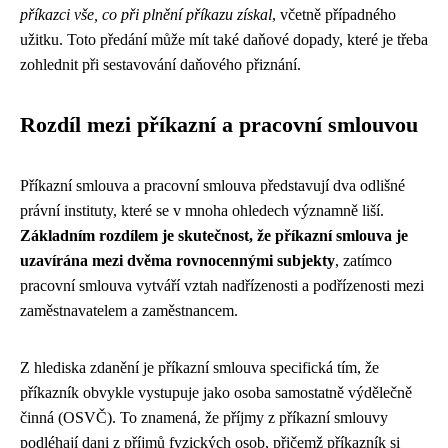
příkazci vše, co při plnění příkazu získal
, včetně případného
užitku. Toto předání může mít také daňové dopady, které je třeba
zohlednit při sestavování daňového přiznání.
Rozdíl mezi příkazní a pracovní smlouvou
Příkazní smlouva a pracovní smlouva představují dva odlišné
právní instituty, které se v mnoha ohledech významně liší.
Základním rozdílem je skutečnost, že příkazní smlouva je
uzavírána mezi dvěma rovnocennými subjekty
, zatímco
pracovní smlouva vytváří vztah nadřízenosti a podřízenosti mezi
zaměstnavatelem a zaměstnancem.
Z hlediska zdanění je příkazní smlouva specifická tím, že
příkazník obvykle vystupuje jako osoba samostatně výdělečně
činná (OSVČ). To znamená, že příjmy z příkazní smlouvy
podléhají dani z příjmů fyzických osob, přičemž příkazník si