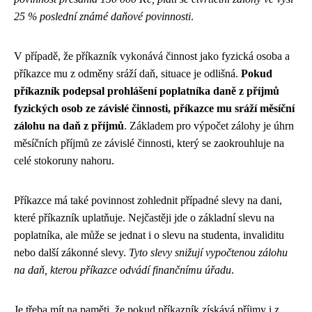
25 % poslední známé daňové povinnosti
.
V případě, že příkazník vykonává činnost jako fyzická osoba a
příkazce mu z odměny sráží daň, situace je odlišná.
Pokud
příkazník podepsal prohlášení poplatníka daně z příjmů
fyzických osob ze závislé činnosti, příkazce mu sráží měsíční
zálohu na daň z příjmů
. Základem pro výpočet zálohy je úhrn
měsíčních příjmů ze závislé činnosti, který se zaokrouhluje na
celé stokoruny nahoru.
Příkazce má také povinnost zohlednit případné slevy na dani,
které příkazník uplatňuje. Nejčastěji jde o základní slevu na
poplatníka, ale může se jednat i o slevu na studenta, invaliditu
nebo další zákonné slevy.
Tyto slevy snižují vypočtenou zálohu
na daň, kterou příkazce odvádí finančnímu úřadu
.
Je třeba mít na paměti, že pokud příkazník získává příjmy i z