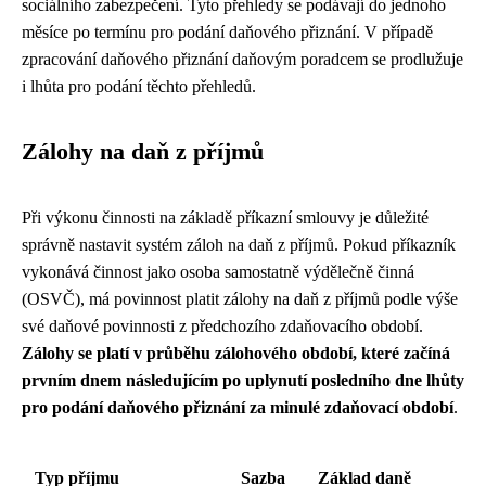
sociálního zabezpečení. Tyto přehledy se podávají do jednoho
měsíce po termínu pro podání daňového přiznání. V případě
zpracování daňového přiznání daňovým poradcem se prodlužuje
i lhůta pro podání těchto přehledů.
Zálohy na daň z příjmů
Při výkonu činnosti na základě příkazní smlouvy je důležité
správně nastavit systém záloh na daň z příjmů. Pokud příkazník
vykonává činnost jako osoba samostatně výdělečně činná
(OSVČ), má povinnost platit zálohy na daň z příjmů podle výše
své daňové povinnosti z předchozího zdaňovacího období.
Zálohy se platí v průběhu zálohového období, které začíná
prvním dnem následujícím po uplynutí posledního dne lhůty
pro podání daňového přiznání za minulé zdaňovací období
.
Typ příjmu
Sazba
Základ daně