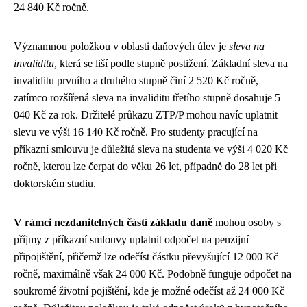
24 840 Kč ročně.
Významnou položkou v oblasti daňových úlev je
sleva na
invaliditu
, která se liší podle stupně postižení. Základní sleva na
invaliditu prvního a druhého stupně činí 2 520 Kč ročně,
zatímco rozšířená sleva na invaliditu třetího stupně dosahuje 5
040 Kč za rok. Držitelé průkazu ZTP/P mohou navíc uplatnit
slevu ve výši 16 140 Kč ročně. Pro studenty pracující na
příkazní smlouvu je důležitá sleva na studenta ve výši 4 020 Kč
ročně, kterou lze čerpat do věku 26 let, případně do 28 let při
doktorském studiu.
V rámci nezdanitelných částí základu daně
mohou osoby s
příjmy z příkazní smlouvy uplatnit odpočet na penzijní
připojištění, přičemž lze odečíst částku převyšující 12 000 Kč
ročně, maximálně však 24 000 Kč. Podobně funguje odpočet na
soukromé životní pojištění, kde je možné odečíst až 24 000 Kč