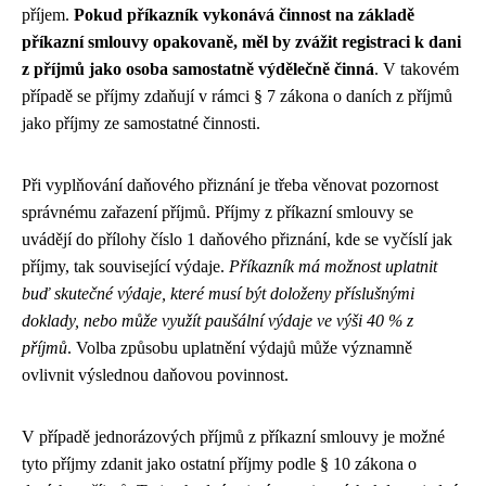
příjem.
Pokud příkazník vykonává činnost na základě
příkazní smlouvy opakovaně, měl by zvážit registraci k dani
z příjmů jako osoba samostatně výdělečně činná
. V takovém
případě se příjmy zdaňují v rámci § 7 zákona o daních z příjmů
jako příjmy ze samostatné činnosti.
Při vyplňování daňového přiznání je třeba věnovat pozornost
správnému zařazení příjmů. Příjmy z příkazní smlouvy se
uvádějí do přílohy číslo 1 daňového přiznání, kde se vyčíslí jak
příjmy, tak související výdaje.
Příkazník má možnost uplatnit
buď skutečné výdaje, které musí být doloženy příslušnými
doklady, nebo může využít paušální výdaje ve výši 40 % z
příjmů
. Volba způsobu uplatnění výdajů může významně
ovlivnit výslednou daňovou povinnost.
V případě jednorázových příjmů z příkazní smlouvy je možné
tyto příjmy zdanit jako ostatní příjmy podle § 10 zákona o