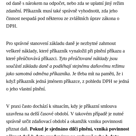
od daně s nárokem na odpočet, nebo zda se uplatní jiný režim
zdanění. Příkazník musí také správně vyhodnotit, zda jeho
činnost nespadá pod některou ze zvláštních úprav zákona o
DPH.
Pro správné stanovení základu daně je nezbytné zahrnout
veškeré náklady, které příkazník vynaložil při plnění příkazu a
které přeúčtovává příkazci.
Tyto přeúčtované náklady jsou
součástí základu daně a podléhají stejnému daňovému režimu
jako samotná odměna příkazníka
. Je třeba mít na paměti, že i
když příkazník jedná jménem příkazce, z pohledu DPH se jedná
o jeho vlastní plnění.
V praxi často dochází k situacím, kdy je příkazní smlouva
uzavřena na delší časové období. V takovém případě je nutné
správně určit zdaňovací období a okamžik vzniku povinnosti
přiznat daň.
Pokud je sjednáno dílčí plnění, vzniká povinnost