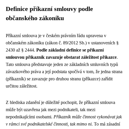
Definice příkazní smlouvy podle
občanského zákoníku
Příkazní smlouva je v českém právním řádu upravena v
občanském zákoníku (zákon č. 89/2012 Sb.) v ustanoveních §
2430 až § 2444.
Podle základní definice se příkazní
smlouvou příkazník zavazuje obstarat záležitost příkazce
.
Tato smlouva představuje jeden ze základních smluvních typů
závazkového práva a její podstata spočívá v tom, že jedna strana
(příkazník) se zavazuje pro druhou stranu (příkazce) zařídit
určitou záležitost.
Z hlediska zdanění je důležité pochopit, že příkazní smlouva
může být uzavřena jak mezi podnikateli, tak mezi
nepodnikajícími osobami.
Příkazník může činnost vykonávat jak
v rámci své podnikatelské činnosti, tak mimo ni
. To má zásadní