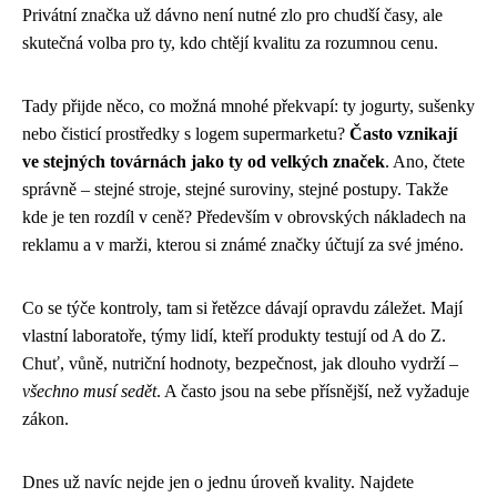
Privátní značka už dávno není nutné zlo pro chudší časy, ale
skutečná volba pro ty, kdo chtějí kvalitu za rozumnou cenu.
Tady přijde něco, co možná mnohé překvapí: ty jogurty, sušenky
nebo čisticí prostředky s logem supermarketu?
Často vznikají
ve stejných továrnách jako ty od velkých značek
. Ano, čtete
správně – stejné stroje, stejné suroviny, stejné postupy. Takže
kde je ten rozdíl v ceně? Především v obrovských nákladech na
reklamu a v marži, kterou si známé značky účtují za své jméno.
Co se týče kontroly, tam si řetězce dávají opravdu záležet. Mají
vlastní laboratoře, týmy lidí, kteří produkty testují od A do Z.
Chuť, vůně, nutriční hodnoty, bezpečnost, jak dlouho vydrží –
všechno musí sedět
. A často jsou na sebe přísnější, než vyžaduje
zákon.
Dnes už navíc nejde jen o jednu úroveň kvality. Najdete