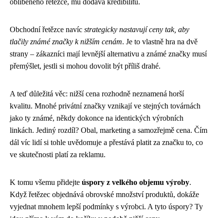
oblíbeného řetězce, mu dodává kredibilitu.
Obchodní řetězce navíc
strategicky nastavují ceny tak, aby
tlačily známé značky k nižším cenám
. Je to vlastně hra na dvě
strany – zákazníci mají levnější alternativu a známé značky musí
přemýšlet, jestli si mohou dovolit být příliš drahé.
A teď důležitá věc: nižší cena rozhodně neznamená horší
kvalitu. Mnohé privátní značky vznikají ve stejných továrnách
jako ty známé, někdy dokonce na identických výrobních
linkách. Jediný rozdíl? Obal, marketing a samozřejmě cena. Čím
dál víc lidí si tohle uvědomuje a přestává platit za značku to, co
ve skutečnosti platí za reklamu.
K tomu všemu přidejte
úspory z velkého objemu výroby
.
Když řetězec objednává obrovské množství produktů, dokáže
vyjednat mnohem lepší podmínky s výrobci. A tyto úspory? Ty