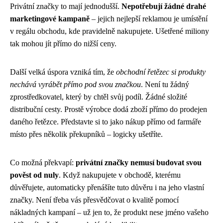
Privátní značky to mají jednodušší.
Nepotřebují žádné drahé
marketingové kampaně
– jejich nejlepší reklamou je umístění
v regálu obchodu, kde pravidelně nakupujete. Ušetřené miliony
tak mohou jít přímo do nižší ceny.
Další velká úspora vzniká tím, že
obchodní řetězec si produkty
nechává vyrábět přímo pod svou značkou
. Není tu žádný
zprostředkovatel, který by chtěl svůj podíl. Žádné složité
distribuční cesty. Prostě výrobce dodá zboží přímo do prodejen
daného řetězce. Představte si to jako nákup přímo od farmáře
místo přes několik překupníků – logicky ušetříte.
Co možná překvapí:
privátní značky nemusí budovat svou
pověst od nuly
. Když nakupujete v obchodě, kterému
důvěřujete, automaticky přenášíte tuto důvěru i na jeho vlastní
značky. Není třeba vás přesvědčovat o kvalitě pomocí
nákladných kampaní – už jen to, že produkt nese jméno vašeho