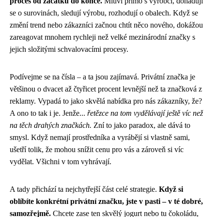
proces od začátku do konce.
Mluví přímo s výrobci, dohadují
se o surovinách, sledují výrobu, rozhodují o obalech. Když se
změní trend nebo zákazníci začnou chtít něco nového, dokážou
zareagovat mnohem rychleji než velké mezinárodní značky s
jejich složitými schvalovacími procesy.
Podívejme se na čísla – a ta jsou zajímavá. Privátní značka je
většinou o dvacet až čtyřicet procent levnější než ta značková z
reklamy. Vypadá to jako skvělá nabídka pro nás zákazníky, že?
A ono to tak i je. Jenže...
řetězce na tom vydělávají ještě víc než
na těch drahých značkách.
Zní to jako paradox, ale dává to
smysl. Když nemají prostředníka a vyrábějí si vlastně sami,
ušetří tolik, že mohou snížit cenu pro vás a zároveň si víc
vydělat. Všichni v tom vyhrávají.
A tady přichází ta nejchytřejší část celé strategie.
Když si
oblíbíte konkrétní privátní značku, jste v pasti – v té dobré,
samozřejmě.
Chcete zase ten skvělý jogurt nebo tu čokoládu,