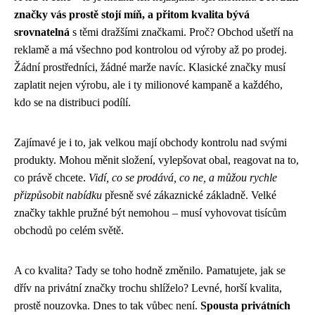
značky vás prostě stojí míň, a přitom kvalita bývá
srovnatelná
s těmi dražšími značkami. Proč? Obchod ušetří na
reklamě a má všechno pod kontrolou od výroby až po prodej.
Žádní prostředníci, žádné marže navíc. Klasické značky musí
zaplatit nejen výrobu, ale i ty milionové kampaně a každého,
kdo se na distribuci podílí.
Zajímavé je i to, jak velkou mají obchody kontrolu nad svými
produkty. Mohou měnit složení, vylepšovat obal, reagovat na to,
co právě chcete.
Vidí, co se prodává, co ne, a můžou rychle
přizpůsobit nabídku
přesně své zákaznické základně. Velké
značky takhle pružné být nemohou – musí vyhovovat tisícům
obchodů po celém světě.
A co kvalita? Tady se toho hodně změnilo. Pamatujete, jak se
dřív na privátní značky trochu shlíželo? Levné, horší kvalita,
prostě nouzovka. Dnes to tak vůbec není.
Spousta privátních