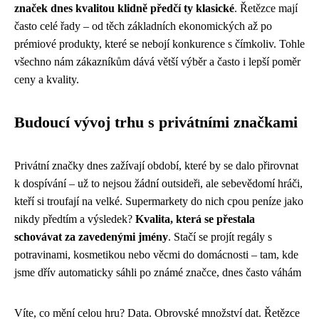
značek dnes kvalitou klidně předčí ty klasické
. Řetězce mají
často celé řady – od těch základních ekonomických až po
prémiové produkty, které se nebojí konkurence s čímkoliv. Tohle
všechno nám zákazníkům dává větší výběr a často i lepší poměr
ceny a kvality.
Budoucí vývoj trhu s privátními značkami
Privátní značky dnes zažívají období, které by se dalo přirovnat
k dospívání – už to nejsou žádní outsideři, ale sebevědomí hráči,
kteří si troufají na velké. Supermarkety do nich cpou peníze jako
nikdy předtím a výsledek?
Kvalita, která se přestala
schovávat za zavedenými jmény
. Stačí se projít regály s
potravinami, kosmetikou nebo věcmi do domácnosti – tam, kde
jsme dřív automaticky sáhli po známé značce, dnes často váhám
Víte, co mění celou hru? Data. Obrovské množství dat. Řetězce