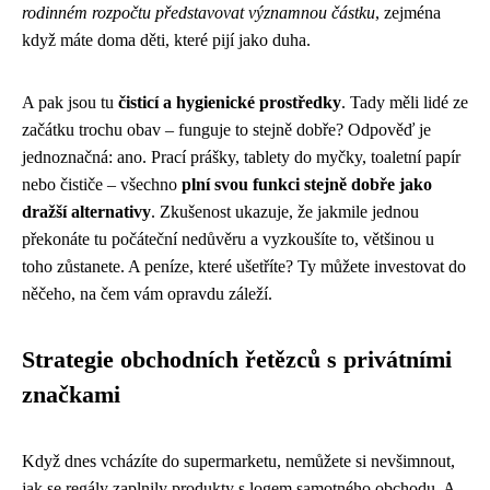
rodinném rozpočtu představovat významnou částku
, zejména
když máte doma děti, které pijí jako duha.
A pak jsou tu
čisticí a hygienické prostředky
. Tady měli lidé ze
začátku trochu obav – funguje to stejně dobře? Odpověď je
jednoznačná: ano. Prací prášky, tablety do myčky, toaletní papír
nebo čističe – všechno
plní svou funkci stejně dobře jako
dražší alternativy
. Zkušenost ukazuje, že jakmile jednou
překonáte tu počáteční nedůvěru a vyzkoušíte to, většinou u
toho zůstanete. A peníze, které ušetříte? Ty můžete investovat do
něčeho, na čem vám opravdu záleží.
Strategie obchodních řetězců s privátními
značkami
Když dnes vcházíte do supermarketu, nemůžete si nevšimnout,
jak se regály zaplnily produkty s logem samotného obchodu. A