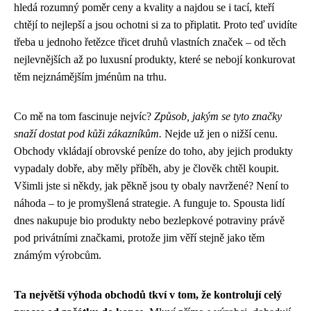
hledá rozumný poměr ceny a kvality a najdou se i tací, kteří
chtějí to nejlepší a jsou ochotni si za to připlatit. Proto teď uvidíte
třeba u jednoho řetězce třicet druhů vlastních značek – od těch
nejlevnějších až po luxusní produkty, které se nebojí konkurovat
těm nejznámějším jménům na trhu.
Co mě na tom fascinuje nejvíc?
Způsob, jakým se tyto značky
snaží dostat pod kůži zákazníkům.
Nejde už jen o nižší cenu.
Obchody vkládají obrovské peníze do toho, aby jejich produkty
vypadaly dobře, aby měly příběh, aby je člověk chtěl koupit.
Všimli jste si někdy, jak pěkně jsou ty obaly navržené? Není to
náhoda – to je promyšlená strategie. A funguje to. Spousta lidí
dnes nakupuje bio produkty nebo bezlepkové potraviny právě
pod privátními značkami, protože jim věří stejně jako těm
známým výrobcům.
Ta největší výhoda obchodů tkví v tom, že kontrolují celý