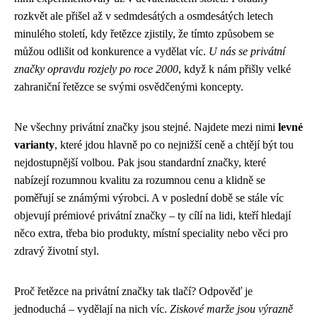
rozkvět ale přišel až v sedmdesátých a osmdesátých letech
minulého století, kdy řetězce zjistily, že tímto způsobem se
můžou odlišit od konkurence a vydělat víc.
U nás se privátní
značky opravdu rozjely po roce 2000
, když k nám přišly velké
zahraniční řetězce se svými osvědčenými koncepty.
Ne všechny privátní značky jsou stejné. Najdete mezi nimi
levné
varianty
, které jdou hlavně po co nejnižší ceně a chtějí být tou
nejdostupnější volbou. Pak jsou standardní značky, které
nabízejí rozumnou kvalitu za rozumnou cenu a klidně se
poměřují se známými výrobci. A v poslední době se stále víc
objevují prémiové privátní značky – ty cílí na lidi, kteří hledají
něco extra, třeba bio produkty, místní speciality nebo věci pro
zdravý životní styl.
Proč řetězce na privátní značky tak tlačí? Odpověď je
jednoduchá – vydělají na nich víc.
Ziskové marže jsou výrazně