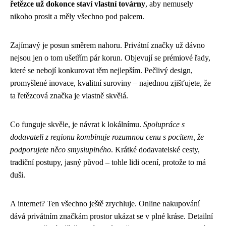
řetězce už dokonce staví vlastní továrny
, aby nemusely
nikoho prosit a měly všechno pod palcem.
Zajímavý je posun směrem nahoru. Privátní značky už dávno
nejsou jen o tom ušetřím pár korun. Objevují se prémiové řady,
které se nebojí konkurovat těm nejlepším. Pečlivý design,
promyšlené inovace, kvalitní suroviny – najednou zjišťujete, že
ta řetězcová značka je vlastně skvělá.
Co funguje skvěle, je návrat k lokálnímu.
Spolupráce s
dodavateli z regionu kombinuje rozumnou cenu s pocitem, že
podporujete něco smysluplného
. Krátké dodavatelské cesty,
tradiční postupy, jasný původ – tohle lidi ocení, protože to má
duši.
A internet? Ten všechno ještě zrychluje. Online nakupování
dává privátním značkám prostor ukázat se v plné kráse. Detailní