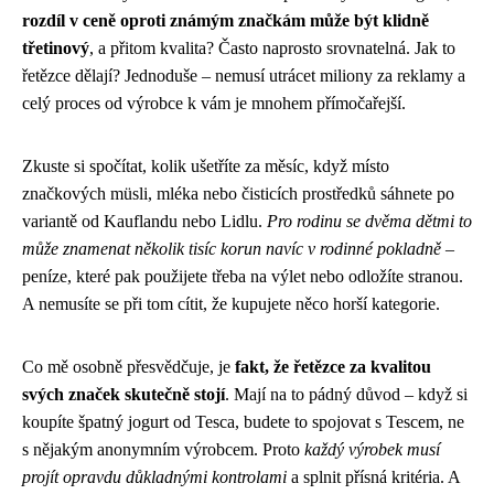
rozdíl v ceně oproti známým značkám může být klidně
třetinový
, a přitom kvalita? Často naprosto srovnatelná. Jak to
řetězce dělají? Jednoduše – nemusí utrácet miliony za reklamy a
celý proces od výrobce k vám je mnohem přímočařejší.
Zkuste si spočítat, kolik ušetříte za měsíc, když místo
značkových müsli, mléka nebo čisticích prostředků sáhnete po
variantě od Kauflandu nebo Lidlu.
Pro rodinu se dvěma dětmi to
může znamenat několik tisíc korun navíc v rodinné pokladně
–
peníze, které pak použijete třeba na výlet nebo odložíte stranou.
A nemusíte se při tom cítit, že kupujete něco horší kategorie.
Co mě osobně přesvědčuje, je
fakt, že řetězce za kvalitou
svých značek skutečně stojí
. Mají na to pádný důvod – když si
koupíte špatný jogurt od Tesca, budete to spojovat s Tescem, ne
s nějakým anonymním výrobcem. Proto
každý výrobek musí
projít opravdu důkladnými kontrolami
a splnit přísná kritéria. A