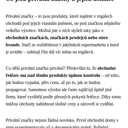
Privátní značky – to jsou produkty, které najdete v regálech
obchodů pod jejich vlastním jménem, ne pod značkou nějakého
velkého výrobce. Možná jste o nich slyšeli taky jako o
obchodních značkách, značkách prodejců nebo store
brands
. Stačí se rozhlédnout v jakémkoli supermarketu a hned
je uvidíte – zabírají čím dál víc místa na regálech.
Co dělá privátní značku privátní? Především to, že
obchodní
řetězec má nad těmito produkty úplnou kontrolu
– od toho,
jak budou vypadat, přes cenu, až po to, jak se budou
propagovat. Samotnou výrobu ale často zajišťují úplně jiné
firmy, které vyrábějí podle přesných pokynů řetězce. Díky tomu
můžou obchody nabídnout slušné ceny a zároveň si vydělat.
Privátní značky nejsou žádná novinka. První obchodní domy s
nimi experimentovaly už v devatenáctém století. Pořádný