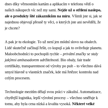
dnes díky věrnostním kartám a aplikacím v telefonu vědí o
našich nákupech víc než my sami.
Nejde už o střílení naslepo,
ale o produkty šité zákazníkům na míru
. Všimli jste si, jak se
najednou objevují přesně ty věci, o kterých jste ani nevěděli, že
je chcete?
A pak je tu ekologie. To už není jen módní slovo na obalech.
Lidé skutečně začínají řešit, co kupují a jak to ovlivňuje planetu.
Maloobchodníci to pochopili rychle –
privátní značky se staly
jakýmsi ambasadorem udržitelnosti
. Bio obaly, fair trade
certifikáty, transparentnost od výroby po pult – to všechno dává
smysl hlavně u vlastních značek, kde má řetězec kontrolu nad
celým procesem.
Technologie mezitím dělají svou práci v zákulisí. Automatizace,
chytřejší logistika, lepší výrobní procesy – všechno směřuje k
tomu, aby byla cena nízká a kvalita vysoká.
Některé velké