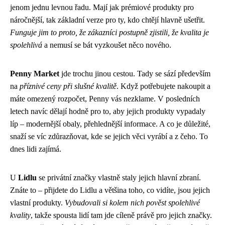
jenom jednu levnou řadu. Mají jak prémiové produkty pro
náročnější, tak základní verze pro ty, kdo chtějí hlavně ušetřit.
Funguje jim to proto, že zákazníci postupně zjistili, že kvalita je
spolehlivá
a nemusí se bát vyzkoušet něco nového.
Penny Market
jde trochu jinou cestou. Tady se sází především
na
příznivé ceny při slušné kvalitě
. Když potřebujete nakoupit a
máte omezený rozpočet, Penny vás nezklame. V posledních
letech navíc dělají hodně pro to, aby jejich produkty vypadaly
líp – modernější obaly, přehlednější informace. A co je důležité,
snaží se víc zdůrazňovat, kde se jejich věci vyrábí a z čeho. To
dnes lidi zajímá.
U
Lidlu
se privátní značky vlastně staly jejich hlavní zbraní.
Znáte to – přijdete do Lidlu a většina toho, co vidíte, jsou jejich
vlastní produkty.
Vybudovali si kolem nich pověst spolehlivé
kvality
, takže spousta lidí tam jde cíleně právě pro jejich značky.