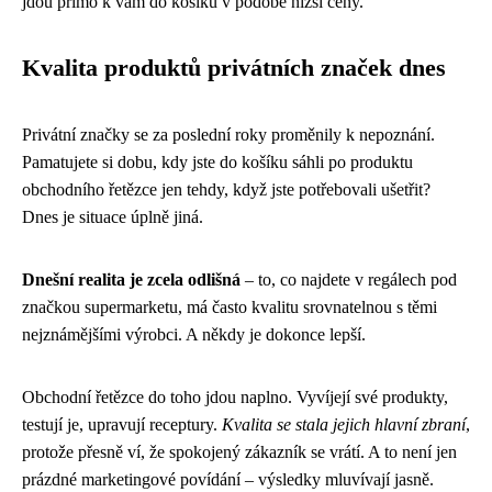
jdou přímo k vám do košíku v podobě nižší ceny.
Kvalita produktů privátních značek dnes
Privátní značky se za poslední roky proměnily k nepoznání.
Pamatujete si dobu, kdy jste do košíku sáhli po produktu
obchodního řetězce jen tehdy, když jste potřebovali ušetřit?
Dnes je situace úplně jiná.
Dnešní realita je zcela odlišná
– to, co najdete v regálech pod
značkou supermarketu, má často kvalitu srovnatelnou s těmi
nejznámějšími výrobci. A někdy je dokonce lepší.
Obchodní řetězce do toho jdou naplno. Vyvíjejí své produkty,
testují je, upravují receptury.
Kvalita se stala jejich hlavní zbraní
,
protože přesně ví, že spokojený zákazník se vrátí. A to není jen
prázdné marketingové povídání – výsledky mluvívají jasně.