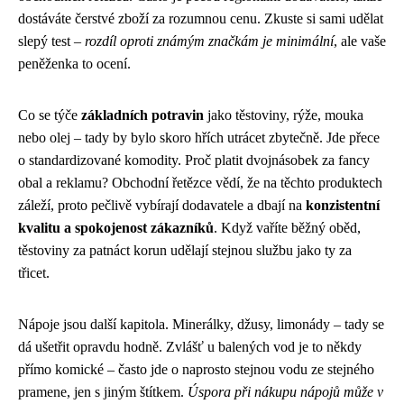
dostáváte čerstvé zboží za rozumnou cenu. Zkuste si sami udělat
slepý test –
rozdíl oproti známým značkám je minimální
, ale vaše
peněženka to ocení.
Co se týče
základních potravin
jako těstoviny, rýže, mouka
nebo olej – tady by bylo skoro hřích utrácet zbytečně. Jde přece
o standardizované komodity. Proč platit dvojnásobek za fancy
obal a reklamu? Obchodní řetězce vědí, že na těchto produktech
záleží, proto pečlivě vybírají dodavatele a dbají na
konzistentní
kvalitu a spokojenost zákazníků
. Když vaříte běžný oběd,
těstoviny za patnáct korun udělají stejnou službu jako ty za
třicet.
Nápoje jsou další kapitola. Minerálky, džusy, limonády – tady se
dá ušetřit opravdu hodně. Zvlášť u balených vod je to někdy
přímo komické – často jde o naprosto stejnou vodu ze stejného
pramene, jen s jiným štítkem.
Úspora při nákupu nápojů může v