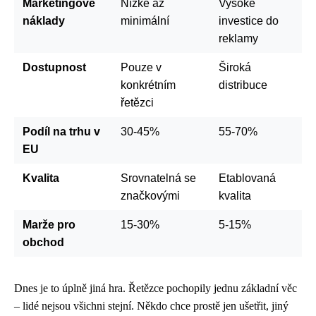
Marketingové
Nízké až
Vysoké
náklady
minimální
investice do
reklamy
Dostupnost
Pouze v
Široká
konkrétním
distribuce
řetězci
Podíl na trhu v
30-45%
55-70%
EU
Kvalita
Srovnatelná se
Etablovaná
značkovými
kvalita
Marže pro
15-30%
5-15%
obchod
Dnes je to úplně jiná hra. Řetězce pochopily jednu základní věc
– lidé nejsou všichni stejní. Někdo chce prostě jen ušetřit, jiný