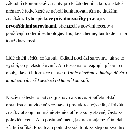
základní ekonomické varianty pro každodenní nákup, ale také
prémiové řady, které se nebojí konkurovat i těm nejdražším
značkám.
Tyto špičkové privátní značky pracují s
prvotřídními surovinami
, přicházejí s novými recepty a
používají moderní technologie. Bio, bez chemie, fair trade – i na
to už dnes myslí.
Lidé chtějí vědět, co kupují. Odkud pochází suroviny, jak se to
vyrábí, co je vlastně uvnitř. A řetězce na to reagují – píšou to na
obaly, dávají informace na web.
Tahle otevřenost buduje důvěru
mnohem víc než kdekterá reklamní kampaň
.
Nezávislé testy to potvrzují znovu a znovu. Spotřebitelské
organizace pravidelně srovnávají produkty a výsledky? Privátní
značky obstojí minimálně stejně dobře jako ty slavné, často za
poloviční cenu. A to postupně mění, jak nakupujeme. Čím dál
víc lidí si říká: Proč bych platil dvakrát tolik za stejnou kvalitu?