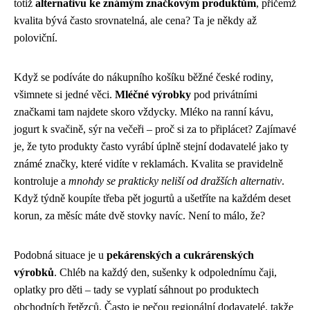
totiž
alternativu ke známým značkovým produktům
, přičemž
kvalita bývá často srovnatelná, ale cena? Ta je někdy až
poloviční.
Když se podíváte do nákupního košíku běžné české rodiny,
všimnete si jedné věci.
Mléčné výrobky
pod privátními
značkami tam najdete skoro vždycky. Mléko na ranní kávu,
jogurt k svačině, sýr na večeři – proč si za to připlácet? Zajímavé
je, že tyto produkty často vyrábí úplně stejní dodavatelé jako ty
známé značky, které vidíte v reklamách. Kvalita se pravidelně
kontroluje a
mnohdy se prakticky neliší od dražších alternativ
.
Když týdně koupíte třeba pět jogurtů a ušetříte na každém deset
korun, za měsíc máte dvě stovky navíc. Není to málo, že?
Podobná situace je u
pekárenských a cukrárenských
výrobků
. Chléb na každý den, sušenky k odpolednímu čaji,
oplatky pro děti – tady se vyplatí sáhnout po produktech
obchodních řetězců. Často je pečou regionální dodavatelé, takže