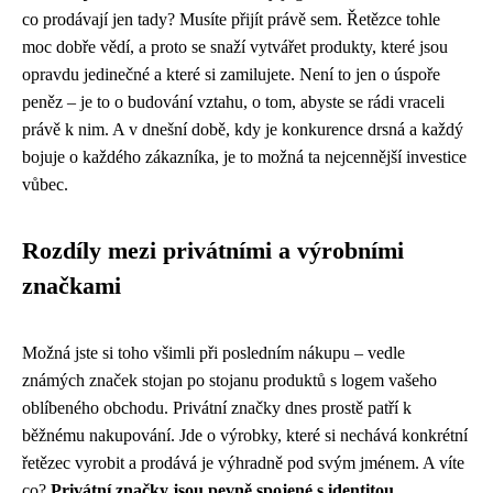
co prodávají jen tady? Musíte přijít právě sem. Řetězce tohle
moc dobře vědí, a proto se snaží vytvářet produkty, které jsou
opravdu jedinečné a které si zamilujete. Není to jen o úspoře
peněz – je to o budování vztahu, o tom, abyste se rádi vraceli
právě k nim. A v dnešní době, kdy je konkurence drsná a každý
bojuje o každého zákazníka, je to možná ta nejcennější investice
vůbec.
Rozdíly mezi privátními a výrobními
značkami
Možná jste si toho všimli při posledním nákupu – vedle
známých značek stojan po stojanu produktů s logem vašeho
oblíbeného obchodu. Privátní značky dnes prostě patří k
běžnému nakupování. Jde o výrobky, které si nechává konkrétní
řetězec vyrobit a prodává je výhradně pod svým jménem. A víte
co?
Privátní značky jsou pevně spojené s identitou