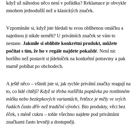
když už náhodou něco není v pořádku? Reklamace je obvykle
mnohem jednodušší než u klasických značek.
Vzpomínáte si, když jste hledali tu svou oblíbenou omáčku a
najednou ji nikde neměli? U privátních značek se vám to
nestane.
Jakmile si oblíbíte konkrétní produkt, můžete
počítat s tím, že ho v regále najdete pokaždé
. Není nic
horšího než postavit si jídelníček na konkrétní potraviny a pak
marně pobíhat po obchodech.
A ještě něco – všimli jste si, jak rychle privátní značky reagují na
to, co lidé chtějí?
Když se třeba rozšířila poptávka po rostlinném
mléku nebo bezlepkových variantách, řetězce je měly ve svých
řadách často dřív než tradiční výrobci
. Bio produkty, věci bez
éček, s méně cukru – tohle všechno najdete pod privátními
značkami často levněji a dostupněji.