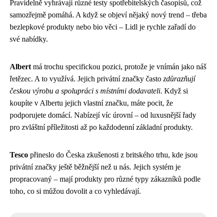
Pravidelně vyhrávají různé testy spotřebitelských časopisů, což
samozřejmě pomáhá. A když se objeví nějaký nový trend – třeba
bezlepkové produkty nebo bio věci – Lidl je rychle zařadí do
své nabídky.
Albert
má trochu specifickou pozici, protože je vnímán jako náš
řetězec. A to využívá. Jejich privátní značky často
zdůrazňují
českou výrobu a spolupráci s místními dodavateli
. Když si
koupíte v Albertu jejich vlastní značku, máte pocit, že
podporujete domácí. Nabízejí víc úrovní – od luxusnější řady
pro zvláštní příležitosti až po každodenní základní produkty.
Tesco
přineslo do Česka zkušenosti z britského trhu, kde jsou
privátní značky ještě běžnější než u nás. Jejich systém je
propracovaný – mají produkty pro různé typy zákazníků podle
toho, co si můžou dovolit a co vyhledávají.