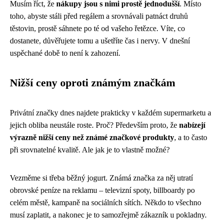
Musím říct, že
nákupy jsou s nimi prostě jednodušší
. Místo
toho, abyste stáli před regálem a srovnávali patnáct druhů
těstovin, prostě sáhnete po té od vašeho řetězce. Víte, co
dostanete, důvěřujete tomu a ušetříte čas i nervy. V dnešní
uspěchané době to není k zahození.
Nižší ceny oproti známým značkám
Privátní značky dnes najdete prakticky v každém supermarketu a
jejich obliba neustále roste. Proč? Především proto, že
nabízejí
výrazně nižší ceny než známé značkové produkty
, a to často
při srovnatelné kvalitě. Ale jak je to vlastně možné?
Vezměme si třeba běžný jogurt. Známá značka za něj utratí
obrovské peníze na reklamu – televizní spoty, billboardy po
celém městě, kampaně na sociálních sítích. Někdo to všechno
musí zaplatit, a nakonec je to samozřejmě zákazník u pokladny.