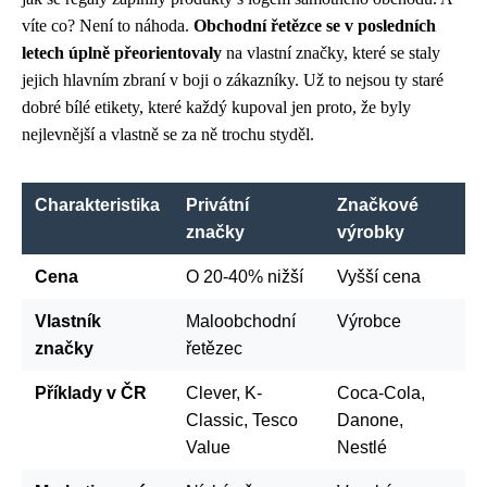
víte co? Není to náhoda.
Obchodní řetězce se v posledních
letech úplně přeorientovaly
na vlastní značky, které se staly
jejich hlavním zbraní v boji o zákazníky. Už to nejsou ty staré
dobré bílé etikety, které každý kupoval jen proto, že byly
nejlevnější a vlastně se za ně trochu styděl.
Charakteristika
Privátní
Značkové
značky
výrobky
Cena
O 20-40% nižší
Vyšší cena
Vlastník
Maloobchodní
Výrobce
značky
řetězec
Příklady v ČR
Clever, K-
Coca-Cola,
Classic, Tesco
Danone,
Value
Nestlé