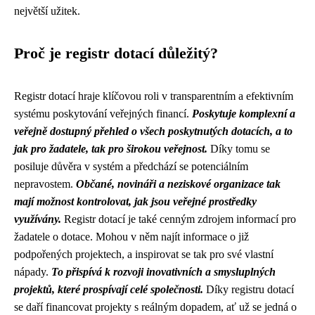
největší užitek.
Proč je registr dotací důležitý?
Registr dotací hraje klíčovou roli v transparentním a efektivním
systému poskytování veřejných financí.
Poskytuje komplexní a
veřejně dostupný přehled o všech poskytnutých dotacích, a to
jak pro žadatele, tak pro širokou veřejnost.
Díky tomu se
posiluje důvěra v systém a předchází se potenciálním
nepravostem.
Občané, novináři a neziskové organizace tak
mají možnost kontrolovat, jak jsou veřejné prostředky
využívány.
Registr dotací je také cenným zdrojem informací pro
žadatele o dotace. Mohou v něm najít informace o již
podpořených projektech, a inspirovat se tak pro své vlastní
nápady.
To přispívá k rozvoji inovativních a smysluplných
projektů, které prospívají celé společnosti.
Díky registru dotací
se daří financovat projekty s reálným dopadem, ať už se jedná o