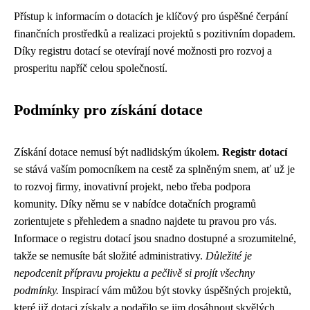
Přístup k informacím o dotacích je klíčový pro úspěšné čerpání
finančních prostředků a realizaci projektů s pozitivním dopadem.
Díky registru dotací se otevírají nové možnosti pro rozvoj a
prosperitu napříč celou společností.
Podmínky pro získání dotace
Získání dotace nemusí být nadlidským úkolem.
Registr dotací
se stává vaším pomocníkem na cestě za splněným snem, ať už je
to rozvoj firmy, inovativní projekt, nebo třeba podpora
komunity. Díky němu se v nabídce dotačních programů
zorientujete s přehledem a snadno najdete tu pravou pro vás.
Informace o registru dotací jsou snadno dostupné a srozumitelné,
takže se nemusíte bát složité administrativy.
Důležité je
nepodcenit přípravu projektu a pečlivě si projít všechny
podmínky.
Inspirací vám můžou být stovky úspěšných projektů,
které již dotaci získaly a podařilo se jim dosáhnout skvělých