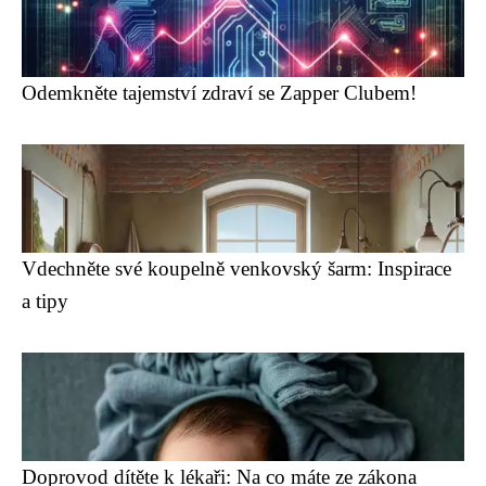
Odemkněte tajemství zdraví se Zapper Clubem!
Vdechněte své koupelně venkovský šarm: Inspirace
a tipy
Doprovod dítěte k lékaři: Na co máte ze zákona