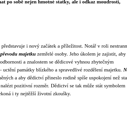
t po sobě nejen hmotné statky, ale i odkaz moudrosti,
 představuje i nový začátek a příležitost. Notář v roli nestran
u
převodu majetku
zemřelé osoby. Jeho úkolem je zajistit, aby
 odbornosti a znalostem se dědicové vyhnou zbytečným
– uctění památky blízkého a spravedlivé rozdělení majetku.
N
ných a aby dědictví přineslo rodině spíše uspokojení než sta
 nalézt pozitivní rozměr. Dědictví se tak může stát symbolem
koná i ty nejtěžší životní zkoušky.