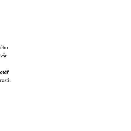
ného
 vše
otář
rosti.