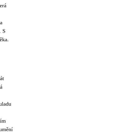
erá
 a
.
S
ěka.
át
vá
uladu
cím
 umění