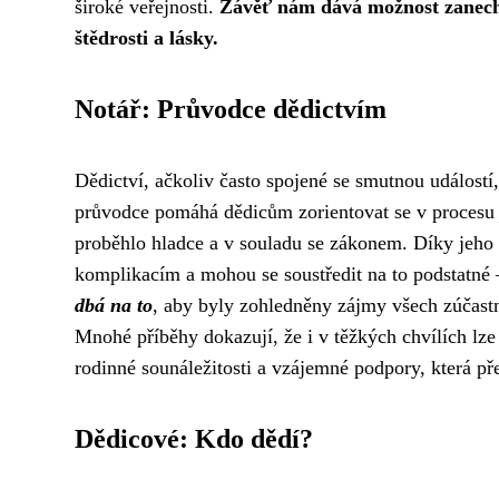
široké veřejnosti.
Závěť nám dává možnost zanecha
štědrosti a lásky.
Notář: Průvodce dědictvím
Dědictví, ačkoliv často spojené se smutnou událostí,
průvodce pomáhá dědicům zorientovat se v proces
proběhlo hladce a v souladu se zákonem. Díky jeho
komplikacím a mohou se soustředit na to podstatné 
dbá na to
, aby byly zohledněny zájmy všech zúčastně
Mnohé příběhy dokazují, že i v těžkých chvílích lze
rodinné sounáležitosti a vzájemné podpory, která pře
Dědicové: Kdo dědí?