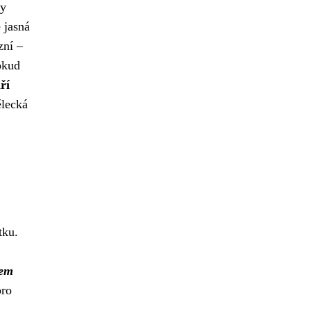
ty
 jasná
zní –
okud
ří
ělecká
tku.
šem
pro