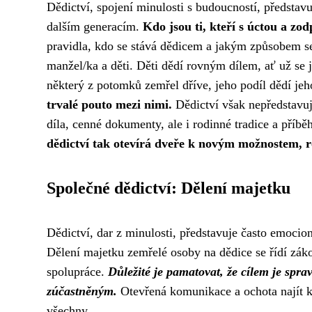
Dědictví, spojení minulosti s budoucností, představu
dalším generacím.
Kdo jsou ti, kteří s úctou a z
pravidla, kdo se stává dědicem a jakým způsobem se d
manžel/ka a děti. Děti dědí rovným dílem, ať už se 
některý z potomků zemřel dříve, jeho podíl dědí jeh
trvalé pouto mezi nimi.
Dědictví však nepředstavuj
díla, cenné dokumenty, ale i rodinné tradice a příbě
dědictví tak otevírá dveře k novým možnostem, r
Společné dědictví: Dělení majetku
Dědictví, dar z minulosti, představuje často emocion
Dělení majetku zemřelé osoby na dědice se řídí zák
spolupráce.
Důležité je pamatovat, že cílem je spra
zúčastněným.
Otevřená komunikace a ochota najít k
všechny.