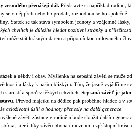
 zesnulého přenášejí dál.
Představte si například rodinu, kt
by se o něj přeli nebo ho prodali, rozhodnou se ho společně
diny. Statek se tak stává symbolem jednoty a vzájemné lásky,
kých chvílích je důležité hledat pozitivní stránky a příležitosti
ctví může stát krásným darem a připomínkou milovaného člov
tázek a někdy i obav. Myšlenka na sepsání závěti se může zd
ovědnosti a lásky k našim blízkým. Tím, že jasně vyjádříme s
h starostí a sporů v těžkých chvílích.
Sepsaná závěť je jako
ístavu.
Převod majetku na dědice pak proběhne hladce a v so
še celoživotní úsilí a hodnoty přenesly na další generace.
omyšlené závěti zůstane v rodině a bude sloužit dalším genera
sbírka, která díky závěti obohatí muzeum a zpřístupní krásu