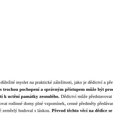
 důležité myslet na praktické záležitosti, jako je dědictví a př
 s trochou pochopení a správným přístupem může být pro
stí k uctění památky zesnulého.
Dědictví může představovat
ovat rodinné domy plné vzpomínek, cenné předměty předáva
é zemřelý budoval s láskou.
Převod těchto věcí na dědice se