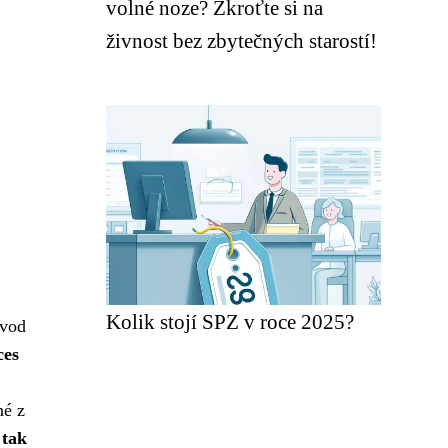
volné noze? Zkroťte si na
živnost bez zbytečných starostí!
Kolik stojí SPZ v roce 2025?
evod
ces
né z
 tak