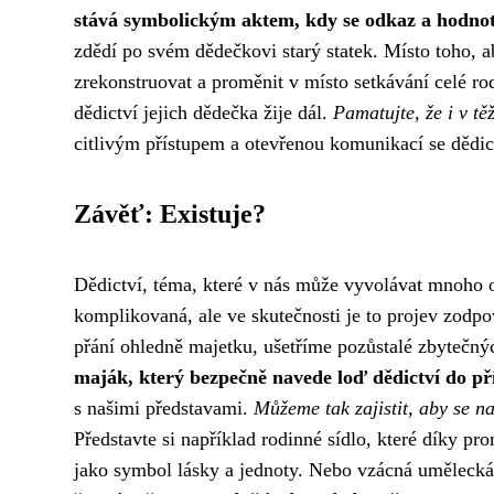
stává symbolickým aktem, kdy se odkaz a hodnoty
zdědí po svém dědečkovi starý statek. Místo toho, a
zrekonstruovat a proměnit v místo setkávání celé ro
dědictví jejich dědečka žije dál.
Pamatujte, že i v těž
citlivým přístupem a otevřenou komunikací se dědi
Závěť: Existuje?
Dědictví, téma, které v nás může vyvolávat mnoho o
komplikovaná, ale ve skutečnosti je to projev zodp
přání ohledně majetku, ušetříme pozůstalé zbytečnýc
maják, který bezpečně navede loď dědictví do př
s našimi představami.
Můžeme tak zajistit, aby se na
Představte si například rodinné sídlo, které díky pr
jako symbol lásky a jednoty. Nebo vzácná umělecká 