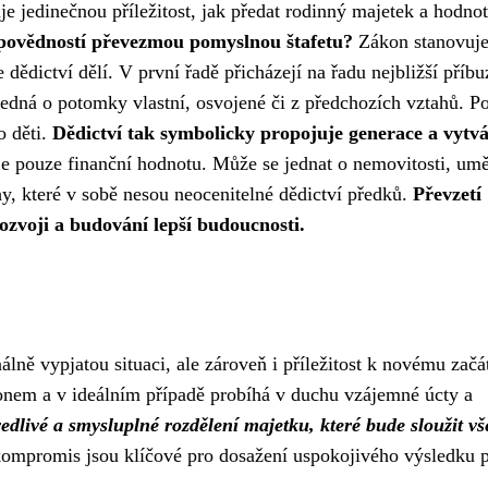
je jedinečnou příležitost, jak předat rodinný majetek a hodno
odpovědností převezmou pomyslnou štafetu?
Zákon stanovuje
ědictví dělí. V první řadě přicházejí na řadu nejbližší příbu
jedná o potomky vlastní, osvojené či z předchozích vztahů. P
o děti.
Dědictví tak symbolicky propojuje generace a vytvá
e pouze finanční hodnotu. Může se jednat o nemovitosti, um
hy, které v sobě nesou neocenitelné dědictví předků.
Převzetí
ozvoji a budování lepší budoucnosti.
álně vypjatou situaci, ale zároveň i příležitost k novému začá
onem a v ideálním případě probíhá v duchu vzájemné úcty a
vedlivé a smysluplné rozdělení majetku, které bude sloužit v
ompromis jsou klíčové pro dosažení uspokojivého výsledku 