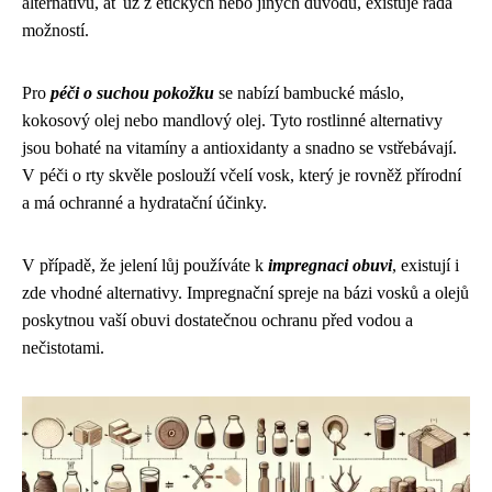
alternativu, ať už z etických nebo jiných důvodů, existuje řada
možností.
Pro
péči o suchou pokožku
se nabízí bambucké máslo,
kokosový olej nebo mandlový olej. Tyto rostlinné alternativy
jsou bohaté na vitamíny a antioxidanty a snadno se vstřebávají.
V péči o rty skvěle poslouží včelí vosk, který je rovněž přírodní
a má ochranné a hydratační účinky.
V případě, že jelení lůj používáte k
impregnaci obuvi
, existují i
zde vhodné alternativy. Impregnační spreje na bázi vosků a olejů
poskytnou vaší obuvi dostatečnou ochranu před vodou a
nečistotami.