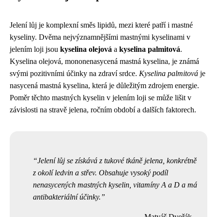
Jelení lůj je komplexní směs lipidů, mezi které patří i mastné
kyseliny. Dvěma nejvýznamnějšími mastnými kyselinami v
jelením loji jsou
kyselina olejová
a
kyselina palmitová
.
Kyselina olejová, mononenasycená mastná kyselina, je známá
svými pozitivními účinky na zdraví srdce.
Kyselina palmitová
je
nasycená mastná kyselina, která je důležitým zdrojem energie.
Poměr těchto mastných kyselin v jelením loji se může lišit v
závislosti na stravě jelena, ročním období a dalších faktorech.
Jelení lůj se získává z tukové tkáně jelena, konkrétně
z okolí ledvin a střev. Obsahuje vysoký podíl
nenasycených mastných kyselin, vitamíny A a D a má
antibakteriální účinky.
Matyáš Dvořák