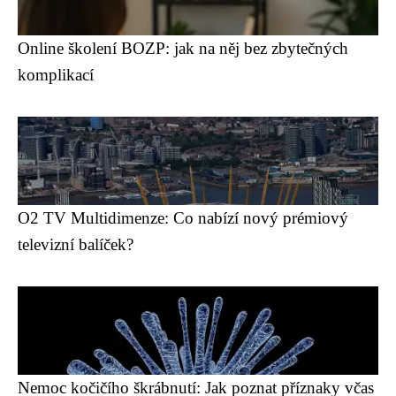
Online školení BOZP: jak na něj bez zbytečných
komplikací
O2 TV Multidimenze: Co nabízí nový prémiový
televizní balíček?
Nemoc kočičího škrábnutí: Jak poznat příznaky včas