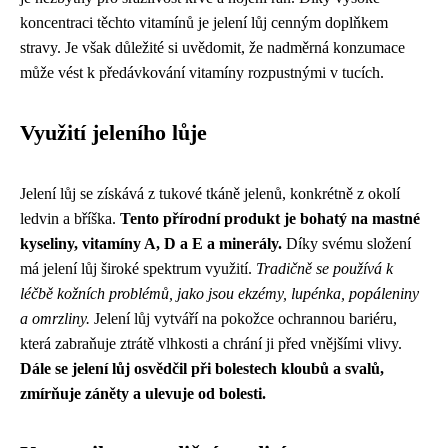
koncentraci těchto vitamínů je jelení lůj cenným doplňkem
stravy. Je však důležité si uvědomit, že nadměrná konzumace
může vést k předávkování vitamíny rozpustnými v tucích.
Využití jeleního lůje
Jelení lůj se získává z tukové tkáně jelenů, konkrétně z okolí
ledvin a bříška.
Tento přírodní produkt je bohatý na mastné
kyseliny, vitamíny A, D a E a minerály.
Díky svému složení
má jelení lůj široké spektrum využití.
Tradičně se používá k
léčbě kožních problémů, jako jsou ekzémy, lupénka, popáleniny
a omrzliny.
Jelení lůj vytváří na pokožce ochrannou bariéru,
která zabraňuje ztrátě vlhkosti a chrání ji před vnějšími vlivy.
Dále se jelení lůj osvědčil při bolestech kloubů a svalů,
zmírňuje záněty a ulevuje od bolesti.