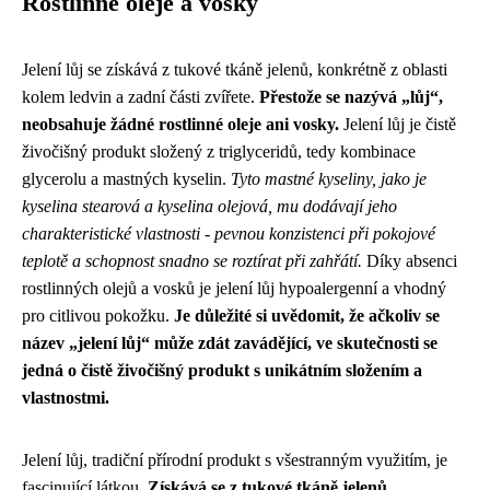
Rostlinné oleje a vosky
Jelení lůj se získává z tukové tkáně jelenů, konkrétně z oblasti
kolem ledvin a zadní části zvířete.
Přestože se nazývá „lůj“,
neobsahuje žádné rostlinné oleje ani vosky.
Jelení lůj je čistě
živočišný produkt složený z triglyceridů, tedy kombinace
glycerolu a mastných kyselin.
Tyto mastné kyseliny, jako je
kyselina stearová a kyselina olejová, mu dodávají jeho
charakteristické vlastnosti - pevnou konzistenci při pokojové
teplotě a schopnost snadno se roztírat při zahřátí.
Díky absenci
rostlinných olejů a vosků je jelení lůj hypoalergenní a vhodný
pro citlivou pokožku.
Je důležité si uvědomit, že ačkoliv se
název „jelení lůj“ může zdát zavádějící, ve skutečnosti se
jedná o čistě živočišný produkt s unikátním složením a
vlastnostmi.
Jelení lůj, tradiční přírodní produkt s všestranným využitím, je
fascinující látkou.
Získává se z tukové tkáně jelenů,