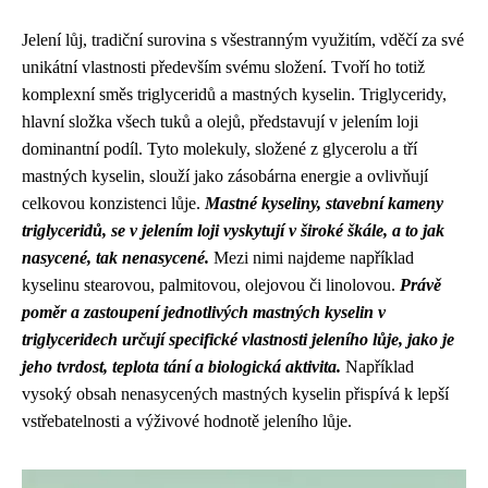
Jelení lůj, tradiční surovina s všestranným využitím, vděčí za své
unikátní vlastnosti především svému složení. Tvoří ho totiž
komplexní směs triglyceridů a mastných kyselin. Triglyceridy,
hlavní složka všech tuků a olejů, představují v jelením loji
dominantní podíl. Tyto molekuly, složené z glycerolu a tří
mastných kyselin, slouží jako zásobárna energie a ovlivňují
celkovou konzistenci lůje.
Mastné kyseliny, stavební kameny
triglyceridů, se v jelením loji vyskytují v široké škále, a to jak
nasycené, tak nenasycené.
Mezi nimi najdeme například
kyselinu stearovou, palmitovou, olejovou či linolovou.
Právě
poměr a zastoupení jednotlivých mastných kyselin v
triglyceridech určují specifické vlastnosti jeleního lůje, jako je
jeho tvrdost, teplota tání a biologická aktivita.
Například
vysoký obsah nenasycených mastných kyselin přispívá k lepší
vstřebatelnosti a výživové hodnotě jeleního lůje.