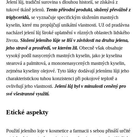
Jelení lůj, tradiční surovina s dlouhou historií, se získává z
tukové tkáně jelenů.
Tento přírodní produkt, složený převážně z
triglyceridů,
se vyznačuje specifickým složením mastných
kyselin, které mu propůjčují unikátní vlastnosti. Už od pradávna
nacházel jelení lůj široké uplatnění v různých oblastech lidského
života.
Složení jeleního lůje se liší v závislosti na druhu jelena,
jeho stravě a prostředí, ve kterém žil.
Obecně však obsahuje
vysoký podíl nasycených mastných kyselin, jako je kyselina
stearová a palmitová, a mononenasycených mastných kyselin,
zejména kyseliny olejové. Tyto látky dodávají jelenímu lůji jeho
charakteristickou tuhou konzistenci při pokojové teplotě a
ovlivňují jeho vlastnosti.
Jelení lůj byl v minulosti ceněný pro
své všestranné využití.
Etické aspekty
Použití jeleního loje v kosmetice a farmacii s sebou přináší určité