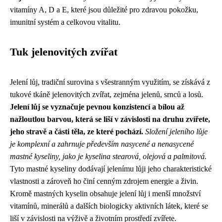
vitamíny A, D a E, které jsou důležité pro zdravou pokožku,
imunitní systém a celkovou vitalitu.
Tuk jelenovitých zvířat
Jelení lůj, tradiční surovina s všestranným využitím, se získává z
tukové tkáně jelenovitých zvířat, zejména jelenů, srnců a losů.
Jelení lůj se vyznačuje pevnou konzistencí a bílou až
nažloutlou barvou, která se liší v závislosti na druhu zvířete,
jeho stravě a části těla, ze které pochází.
Složení jeleního lůje
je komplexní a zahrnuje především nasycené a nenasycené
mastné kyseliny, jako je kyselina stearová, olejová a palmitová.
Tyto mastné kyseliny dodávají jelenímu lůji jeho charakteristické
vlastnosti a zároveň ho činí cenným zdrojem energie a živin.
Kromě mastných kyselin obsahuje jelení lůj i menší množství
vitamínů, minerálů a dalších biologicky aktivních látek, které se
liší v závislosti na výživě a životním prostředí zvířete.