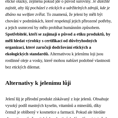
etické otázky, zejména pokud jde o původ suroviny.
Je důležité
zajistit, aby lůj pocházel z etických a udržitelných zdrojů, kde je
dbáno na welfare zvířat.
To znamená, že jeleni by měli být
chováni v podmínkách, které respektují jejich přirozené potřeby,
a jejich usmrcení by mělo probíhat humánním způsobem.
Spotřebitelé, kteří se zajímají o původ a etiku produktů, by
měli hledat výrobky s certifikací od důvěryhodných
organizací, které zaručují dodržování etických a
ekologických standardů.
Alternativou k jelenímu loji jsou
rostlinné oleje a vosky, které mohou nabízet podobné vlastnosti
bez etických dilemat.
Alternativy k jelenímu lůji
Jelení lůj je přírodní produkt získávaný z loje jelenů. Obsahuje
vysoký podíl mastných kyselin, vitamínů a minerálů, díky
čemuž je oblíbený v kosmetice a farmacii. Pokud ale hledáte