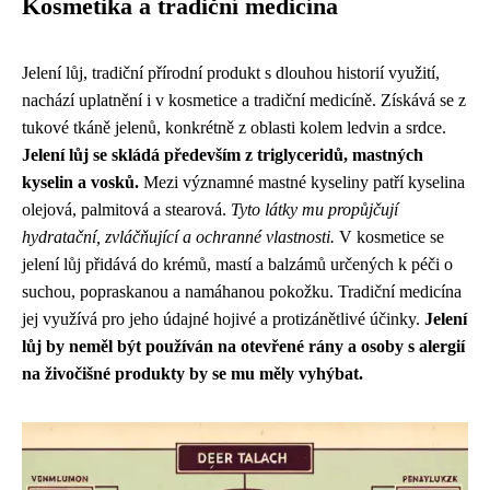
Kosmetika a tradiční medicína
Jelení lůj, tradiční přírodní produkt s dlouhou historií využití,
nachází uplatnění i v kosmetice a tradiční medicíně. Získává se z
tukové tkáně jelenů, konkrétně z oblasti kolem ledvin a srdce.
Jelení lůj se skládá především z triglyceridů, mastných
kyselin a vosků.
Mezi významné mastné kyseliny patří kyselina
olejová, palmitová a stearová.
Tyto látky mu propůjčují
hydratační, zvláčňující a ochranné vlastnosti.
V kosmetice se
jelení lůj přidává do krémů, mastí a balzámů určených k péči o
suchou, popraskanou a namáhanou pokožku. Tradiční medicína
jej využívá pro jeho údajné hojivé a protizánětlivé účinky.
Jelení
lůj by neměl být používán na otevřené rány a osoby s alergií
na živočišné produkty by se mu měly vyhýbat.