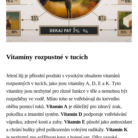
Vitamíny rozpustné v tucích
Jelení lůj je přírodní produkt s vysokým obsahem vitamínů
rozpustných v tucích, jako jsou vitamíny A, D, E a K. Tyto
vitamíny jsou nezbytné pro různé funkce v těle a nemohou být
rozpuštěny ve vodě. Místo toho se vstřebávají do krevního
oběhu pomocí tuků.
Vitamín A
je důležitý pro zdravý zrak,
pokožku a imunitní systém.
Vitamín D
podporuje vstřebávání
vápníku, zdravé kosti a zuby.
Vitamín E
působí jako antioxidant
a chrání buňky před poškozením volnými radikály.
Vitamín K
je nezbytný pro srážlivost krve a hojení ran. Díky vysoké