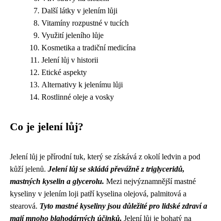
Další látky v jelením lůji
Vitamíny rozpustné v tucích
Využití jeleního lůje
Kosmetika a tradiční medicína
Jelení lůj v historii
Etické aspekty
Alternativy k jelenímu lůji
Rostlinné oleje a vosky
Co je jelení lůj?
Jelení lůj je přírodní tuk, který se získává z okolí ledvin a pod
kůží jelenů.
Jelení lůj se skládá převážně z triglyceridů,
mastných kyselin a glycerolu.
Mezi nejvýznamnější mastné
kyseliny v jelením loji patří kyselina olejová, palmitová a
stearová.
Tyto mastné kyseliny jsou důležité pro lidské zdraví a
mají mnoho blahodárných účinků.
Jelení lůj je bohatý na