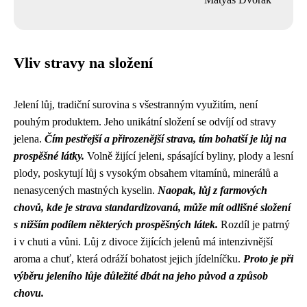
Vliv stravy na složení
Jelení lůj, tradiční surovina s všestranným využitím, není
pouhým produktem. Jeho unikátní složení se odvíjí od stravy
jelena.
Čím pestřejší a přirozenější strava, tím bohatší je lůj na
prospěšné látky.
Volně žijící jeleni, spásající byliny, plody a lesní
plody, poskytují lůj s vysokým obsahem vitamínů, minerálů a
nenasycených mastných kyselin.
Naopak, lůj z farmových
chovů, kde je strava standardizovaná, může mít odlišné složení
s nižším podílem některých prospěšných látek.
Rozdíl je patrný
i v chuti a vůni. Lůj z divoce žijících jelenů má intenzivnější
aroma a chuť, která odráží bohatost jejich jídelníčku.
Proto je při
výběru jeleního lůje důležité dbát na jeho původ a způsob
chovu.