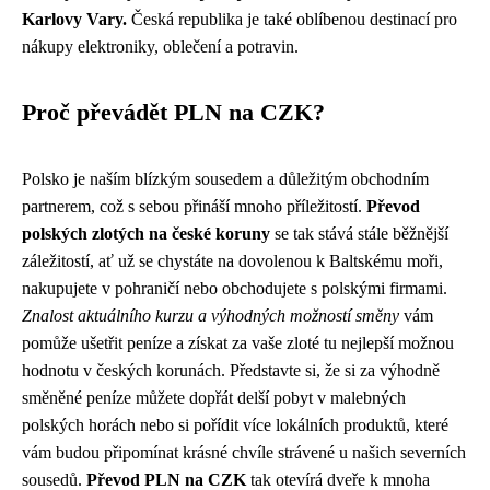
Karlovy Vary.
Česká republika je také oblíbenou destinací pro
nákupy elektroniky, oblečení a potravin.
Proč převádět PLN na CZK?
Polsko je naším blízkým sousedem a důležitým obchodním
partnerem, což s sebou přináší mnoho příležitostí.
Převod
polských zlotých na české koruny
se tak stává stále běžnější
záležitostí, ať už se chystáte na dovolenou k Baltskému moři,
nakupujete v pohraničí nebo obchodujete s polskými firmami.
Znalost aktuálního kurzu a výhodných možností směny
vám
pomůže ušetřit peníze a získat za vaše zloté tu nejlepší možnou
hodnotu v českých korunách. Představte si, že si za výhodně
směněné peníze můžete dopřát delší pobyt v malebných
polských horách nebo si pořídit více lokálních produktů, které
vám budou připomínat krásné chvíle strávené u našich severních
sousedů.
Převod PLN na CZK
tak otevírá dveře k mnoha