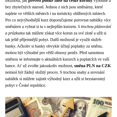
možností, jak
převést polské zloté na české koruny
výhodně a
bez zbytečných starostí. Jednou z nich jsou směnárny, které
najdete ve větších městech i na turisticky oblíbených místech.
Pro co nejvýhodnější kurz doporučujeme porovnat nabídky více
směnáren a vybrat si tu s nejlepším kurzem.
S trochou plánování
a průzkumu
tak můžete získat více korun za své zloté a užít si
tak ještě příjemnější pobyt. Další možností je využít služeb
banky. Ačkoliv si banky obvykle účtují poplatky za směnu,
mohou být výhodné pro větší obnosy peněz. Před samotnou
směnou se informujte o aktuálních kurzech a poplatcích ve vaší
bance. Ať už zvolíte jakoukoliv možnost,
směna PLN na CZK
nemusí být žádný složitý proces. S trochou snahy a srovnání
nabídek si můžete zajistit výhodný kurz a užít si bezstarostný
pobyt v České republice.