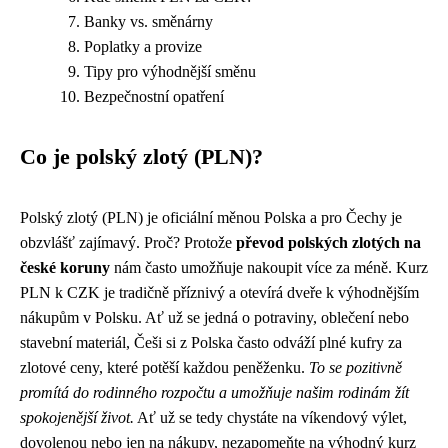
Banky vs. směnárny
Poplatky a provize
Tipy pro výhodnější směnu
Bezpečnostní opatření
Co je polský zlotý (PLN)?
Polský zlotý (PLN) je oficiální měnou Polska a pro Čechy je
obzvlášť zajímavý. Proč? Protože
převod polských zlotých na
české koruny
nám často umožňuje nakoupit více za méně. Kurz
PLN k CZK je tradičně příznivý a otevírá dveře k výhodnějším
nákupům v Polsku. Ať už se jedná o potraviny, oblečení nebo
stavební materiál, Češi si z Polska často odváží plné kufry za
zlotové ceny, které potěší každou peněženku.
To se pozitivně
promítá do rodinného rozpočtu a umožňuje našim rodinám žít
spokojenější život.
Ať už se tedy chystáte na víkendový výlet,
dovolenou nebo jen na nákupy, nezapomeňte na výhodný kurz