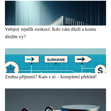
Veřejný rejstřík exekucí: Kdo vám dluží a komu
dlužíte vy?
Změna příjmení? Kam s ní – kompletní přehled!