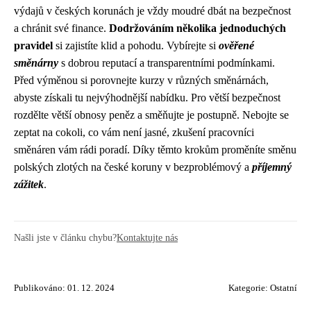
výdajů v českých korunách je vždy moudré dbát na bezpečnost
a chránit své finance.
Dodržováním několika jednoduchých
pravidel
si zajistíte klid a pohodu. Vybírejte si
ověřené
směnárny
s dobrou reputací a transparentními podmínkami.
Před výměnou si porovnejte kurzy v různých směnárnách,
abyste získali tu nejvýhodnější nabídku. Pro větší bezpečnost
rozdělte větší obnosy peněz a směňujte je postupně. Nebojte se
zeptat na cokoli, co vám není jasné, zkušení pracovníci
směnáren vám rádi poradí. Díky těmto krokům proměníte směnu
polských zlotých na české koruny v bezproblémový a
příjemný
zážitek
.
Našli jste v článku chybu?
Kontaktujte nás
Publikováno: 01. 12. 2024
Kategorie:
Ostatní