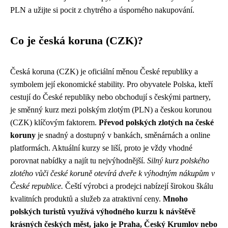
PLN a užijte si pocit z chytrého a úsporného nakupování.
Co je česká koruna (CZK)?
Česká koruna (CZK) je oficiální měnou České republiky a
symbolem její ekonomické stability. Pro obyvatele Polska, kteří
cestují do České republiky nebo obchodují s českými partnery,
je směnný kurz mezi polským zlotým (PLN) a českou korunou
(CZK) klíčovým faktorem.
Převod polských zlotých na české
koruny
je snadný a dostupný v bankách, směnárnách a online
platformách. Aktuální kurzy se liší, proto je vždy vhodné
porovnat nabídky a najít tu nejvýhodnější.
Silný kurz polského
zlotého vůči české koruně otevírá dveře k výhodným nákupům v
České republice.
Čeští výrobci a prodejci nabízejí širokou škálu
kvalitních produktů a služeb za atraktivní ceny.
Mnoho
polských turistů využívá výhodného kurzu k návštěvě
krásných českých měst, jako je Praha, Český Krumlov nebo