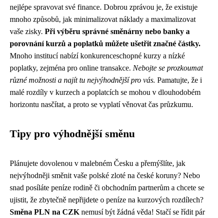
nejlépe spravovat své finance. Dobrou zprávou je, že existuje
mnoho způsobů, jak minimalizovat náklady a maximalizovat
vaše zisky.
Při výběru správné směnárny nebo banky a
porovnání kurzů a poplatků můžete ušetřit značné částky.
Mnoho institucí nabízí konkurenceschopné kurzy a nízké
poplatky, zejména pro online transakce.
Nebojte se prozkoumat
různé možnosti a najít tu nejvýhodnější pro vás.
Pamatujte, že i
malé rozdíly v kurzech a poplatcích se mohou v dlouhodobém
horizontu nasčítat, a proto se vyplatí věnovat čas průzkumu.
Tipy pro výhodnější směnu
Plánujete dovolenou v malebném Česku a přemýšlíte, jak
nejvýhodněji směnit vaše polské zloté na české koruny? Nebo
snad posíláte peníze rodině či obchodním partnerům a chcete se
ujistit, že zbytečně nepřijdete o peníze na kurzových rozdílech?
Směna PLN na CZK
nemusí být žádná věda! Stačí se řídit pár