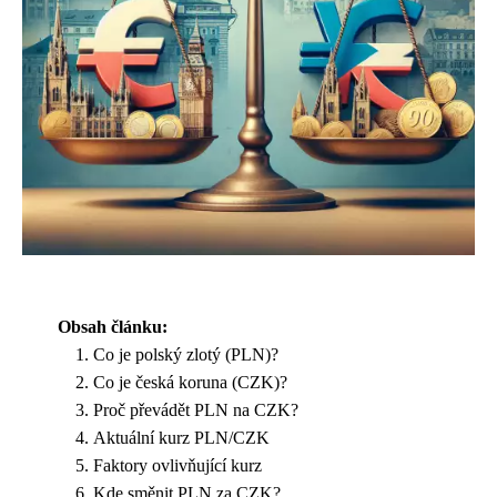
Obsah článku:
Co je polský zlotý (PLN)?
Co je česká koruna (CZK)?
Proč převádět PLN na CZK?
Aktuální kurz PLN/CZK
Faktory ovlivňující kurz
Kde směnit PLN za CZK?