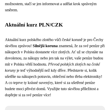
možnostem, stačí se jen informovat a udělat krok správným
směrem.
Aktuální kurz PLN/CZK
Aktuální kurz polského zlotého vůči české koruně je pro Čechy
skvělou zprávou!
Silnější koruna
znamená, že za své peníze při
nákupech v Polsku dostanete více zlotých. Ať už se chystáte na
dovolenou, za nákupy nebo jen tak na výlet, vaše peníze budou
mít v Polsku větší hodnotu.
Převod polských zlotých na české
koruny
je teď výhodnější než kdy dříve. Představte si, kolik
ušetříte na nákupech potravin, oblečení nebo třeba elektroniky!
A co teprve ty krásné suvenýry, které si za ušetřené peníze
budete moci přivézt domů. Využijte tuto skvělou příležitost a
dopřejte si za své peníze více!