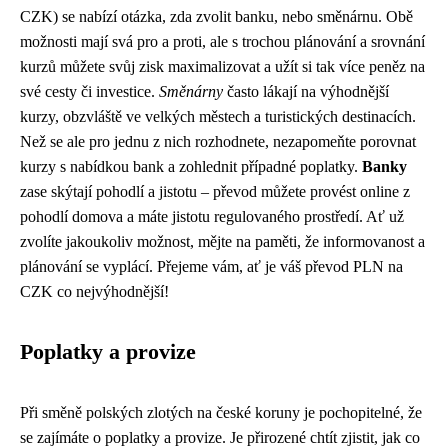
CZK) se nabízí otázka, zda zvolit banku, nebo směnárnu. Obě
možnosti mají svá pro a proti, ale s trochou plánování a srovnání
kurzů můžete svůj zisk maximalizovat a užít si tak více peněz na
své cesty či investice.
Směnárny
často lákají na výhodnější
kurzy, obzvláště ve velkých městech a turistických destinacích.
Než se ale pro jednu z nich rozhodnete, nezapomeňte porovnat
kurzy s nabídkou bank a zohlednit případné poplatky.
Banky
zase skýtají pohodlí a jistotu – převod můžete provést online z
pohodlí domova a máte jistotu regulovaného prostředí. Ať už
zvolíte jakoukoliv možnost, mějte na paměti, že informovanost a
plánování se vyplácí. Přejeme vám, ať je váš převod PLN na
CZK co nejvýhodnější!
Poplatky a provize
Při směně polských zlotých na české koruny je pochopitelné, že
se zajímáte o poplatky a provize. Je přirozené chtít zjistit, jak co