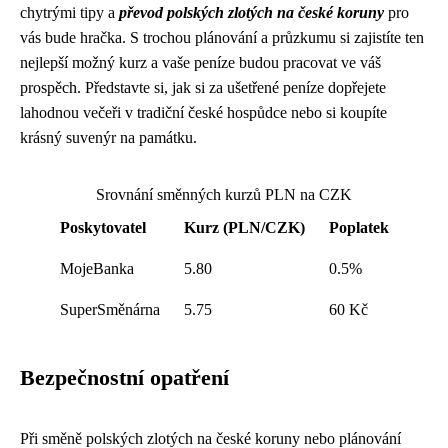
chytrými tipy a
převod polských zlotých na české koruny
pro
vás bude hračka. S trochou plánování a průzkumu si zajistíte ten
nejlepší možný kurz a vaše peníze budou pracovat ve váš
prospěch. Představte si, jak si za ušetřené peníze dopřejete
lahodnou večeři v tradiční české hospůdce nebo si koupíte
krásný suvenýr na památku.
Srovnání směnných kurzů PLN na CZK
Poskytovatel
Kurz (PLN/CZK)
Poplatek
MojeBanka
5.80
0.5%
SuperSměnárna
5.75
60 Kč
Bezpečnostní opatření
Při směně polských zlotých na české koruny nebo plánování