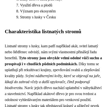
Využití dřeva a plodů
Význam pro ekosystém
Stromy s lusky v Česku
Charakteristika listnatých stromů
Listnaté stromy s lusky, kam patří například akát, svitel latnatý
nebo štědřenec odvislý, nám svými vlastnostmi přinášejí řadu
benefitů.
Tyto stromy jsou obvykle velmi odolné vůči suchu a
prospívají i v chudších půdních podmínkách.
Díky tomu se
uplatňují při rekultivaci krajiny, zpevňování svahů a zlepšování
kvality půdy.
Svými nádhernými květy, které se objevují na jaře,
lákají do zahrad včely a další opylovače, čímž podporují
biodiverzitu.
Navíc jejich dřevo nachází uplatnění v nábytkářství
a stavebnictví. Například akátové dřevo je pro svou tvrdost a
odolnost vyhledávaným materiálem pro venkovní použití.
Listnaté stromy s lusky tak představují krásný a užitečný prvek