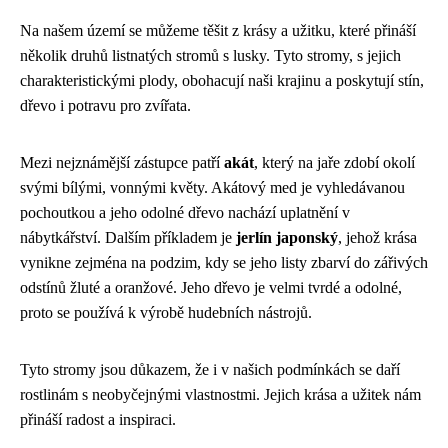
Na našem území se můžeme těšit z krásy a užitku, které přináší
několik druhů listnatých stromů s lusky. Tyto stromy, s jejich
charakteristickými plody, obohacují naši krajinu a poskytují stín,
dřevo i potravu pro zvířata.
Mezi nejznámější zástupce patří
akát
, který na jaře zdobí okolí
svými bílými, vonnými květy. Akátový med je vyhledávanou
pochoutkou a jeho odolné dřevo nachází uplatnění v
nábytkářství. Dalším příkladem je
jerlín japonský
, jehož krása
vynikne zejména na podzim, kdy se jeho listy zbarví do zářivých
odstínů žluté a oranžové. Jeho dřevo je velmi tvrdé a odolné,
proto se používá k výrobě hudebních nástrojů.
Tyto stromy jsou důkazem, že i v našich podmínkách se daří
rostlinám s neobyčejnými vlastnostmi. Jejich krása a užitek nám
přináší radost a inspiraci.