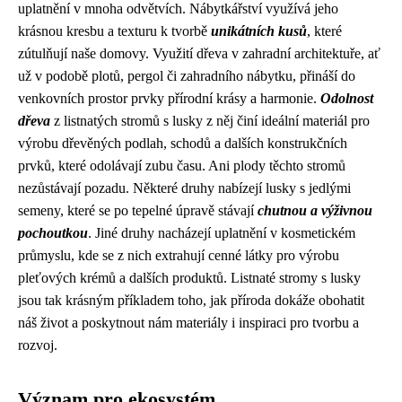
uplatnění v mnoha odvětvích. Nábytkářství využívá jeho
krásnou kresbu a texturu k tvorbě
unikátních kusů
, které
zútulňují naše domovy. Využití dřeva v zahradní architektuře, ať
už v podobě plotů, pergol či zahradního nábytku, přináší do
venkovních prostor prvky přírodní krásy a harmonie.
Odolnost
dřeva
z listnatých stromů s lusky z něj činí ideální materiál pro
výrobu dřevěných podlah, schodů a dalších konstrukčních
prvků, které odolávají zubu času. Ani plody těchto stromů
nezůstávají pozadu. Některé druhy nabízejí lusky s jedlými
semeny, které se po tepelné úpravě stávají
chutnou a výživnou
pochoutkou
. Jiné druhy nacházejí uplatnění v kosmetickém
průmyslu, kde se z nich extrahují cenné látky pro výrobu
pleťových krémů a dalších produktů. Listnaté stromy s lusky
jsou tak krásným příkladem toho, jak příroda dokáže obohatit
náš život a poskytnout nám materiály i inspiraci pro tvorbu a
rozvoj.
Význam pro ekosystém