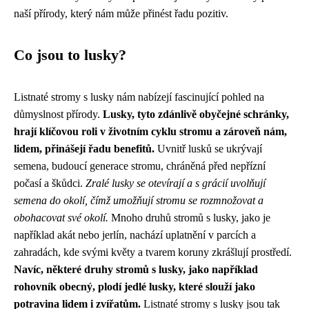
naší přírody, který nám může přinést řadu pozitiv.
Co jsou to lusky?
Listnaté stromy s lusky nám nabízejí fascinující pohled na
důmyslnost přírody.
Lusky, tyto zdánlivě obyčejné schránky,
hrají klíčovou roli v životním cyklu stromu a zároveň nám,
lidem, přinášejí řadu benefitů.
Uvnitř lusků se ukrývají
semena, budoucí generace stromu, chráněná před nepřízní
počasí a škůdci.
Zralé lusky se otevírají a s grácií uvolňují
semena do okolí, čímž umožňují stromu se rozmnožovat a
obohacovat své okolí.
Mnoho druhů stromů s lusky, jako je
například akát nebo jerlín, nachází uplatnění v parcích a
zahradách, kde svými květy a tvarem koruny zkrášlují prostředí.
Navíc, některé druhy stromů s lusky, jako například
rohovník obecný, plodí jedlé lusky, které slouží jako
potravina lidem i zvířatům.
Listnaté stromy s lusky jsou tak