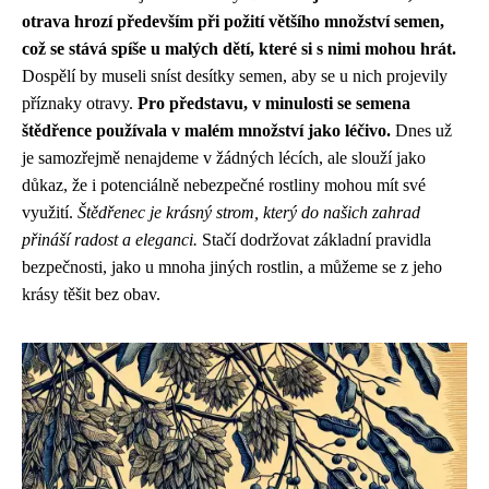
otrava hrozí především při požití většího množství semen,
což se stává spíše u malých dětí, které si s nimi mohou hrát.
Dospělí by museli sníst desítky semen, aby se u nich projevily
příznaky otravy.
Pro představu, v minulosti se semena
štědřence používala v malém množství jako léčivo.
Dnes už
je samozřejmě nenajdeme v žádných lécích, ale slouží jako
důkaz, že i potenciálně nebezpečné rostliny mohou mít své
využití.
Štědřenec je krásný strom, který do našich zahrad
přináší radost a eleganci.
Stačí dodržovat základní pravidla
bezpečnosti, jako u mnoha jiných rostlin, a můžeme se z jeho
krásy těšit bez obav.