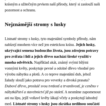
krásným a užitečným prvkem naší přírody, který si zaslouží naši
pozornost a ochranu.
Nejznámější stromy s lusky
Listnaté stromy s lusky, tyto majestátní symboly přírody, nám
nabízejí mnohem více než jen estetickou krásu.
Jejich lusky,
ukrývající semena budoucího života, jsou zdrojem potravy
pro zvířata i lidi a jejich dřevo nachází široké využití v
mnoha odvětvích.
Například akát, známý svými bílými
vonnými květy, poskytuje pevné a odolné dřevo vhodné pro
výrobu nábytku a plotů. A co teprve majestátní dub, jehož
žaludy slouží jako potrava pro veverky a divoká prasata?
Dubové dřevo, proslulé svou tvrdostí a trvanlivostí, je ceněno v
nábytkářství a stavebnictví již po staletí.
A nesmíme zapomenout
ani na lípu, jejíž voňavé květy lákají včely a poskytují lahodný
med.
Listnaté stromy s lusky jsou zkrátka nedílnou součástí