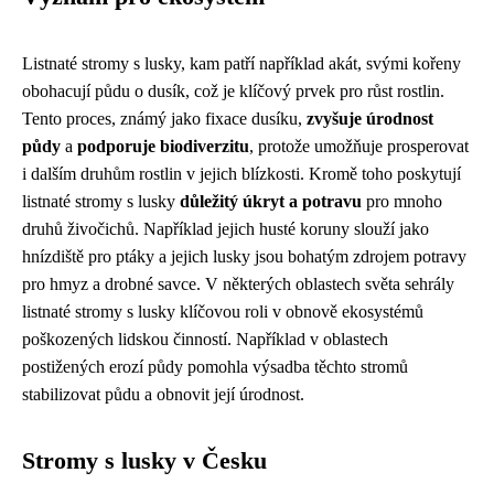
Listnaté stromy s lusky, kam patří například akát, svými kořeny
obohacují půdu o dusík, což je klíčový prvek pro růst rostlin.
Tento proces, známý jako fixace dusíku,
zvyšuje úrodnost
půdy
a
podporuje biodiverzitu
, protože umožňuje prosperovat
i dalším druhům rostlin v jejich blízkosti. Kromě toho poskytují
listnaté stromy s lusky
důležitý úkryt a potravu
pro mnoho
druhů živočichů. Například jejich husté koruny slouží jako
hnízdiště pro ptáky a jejich lusky jsou bohatým zdrojem potravy
pro hmyz a drobné savce. V některých oblastech světa sehrály
listnaté stromy s lusky klíčovou roli v obnově ekosystémů
poškozených lidskou činností. Například v oblastech
postižených erozí půdy pomohla výsadba těchto stromů
stabilizovat půdu a obnovit její úrodnost.
Stromy s lusky v Česku