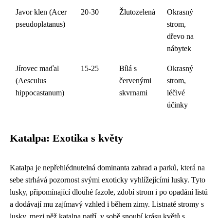
Javor klen (Acer
20-30
Žlutozelená
Okrasný
pseudoplatanus)
strom,
dřevo na
nábytek
Jírovec maďal
15-25
Bílá s
Okrasný
(Aesculus
červenými
strom,
hippocastanum)
skvrnami
léčivé
účinky
Katalpa: Exotika s květy
Katalpa je nepřehlédnutelná dominanta zahrad a parků, která na
sebe strhává pozornost svými exoticky vyhlížejícími lusky. Tyto
lusky, připomínající dlouhé fazole, zdobí strom i po opadání listů
a dodávají mu zajímavý vzhled i během zimy. Listnaté stromy s
lusky, mezi něž katalpa patří, v sobě snoubí krásu květů s