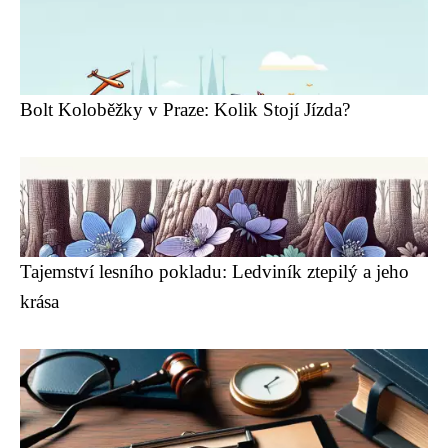
Bolt Koloběžky v Praze: Kolik Stojí Jízda?
Tajemství lesního pokladu: Ledviník ztepilý a jeho
krása