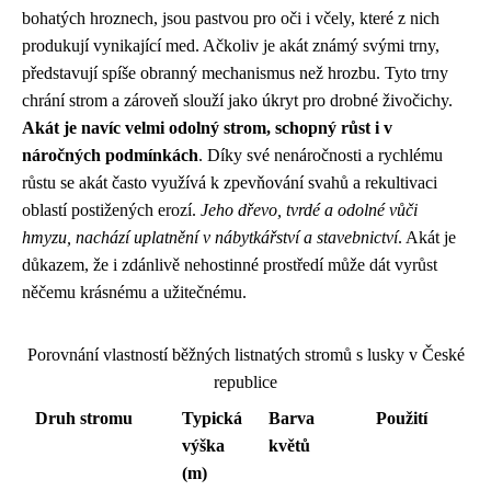
bohatých hroznech, jsou pastvou pro oči i včely, které z nich
produkují vynikající med. Ačkoliv je akát známý svými trny,
představují spíše obranný mechanismus než hrozbu. Tyto trny
chrání strom a zároveň slouží jako úkryt pro drobné živočichy.
Akát je navíc velmi odolný strom, schopný růst i v
náročných podmínkách
. Díky své nenáročnosti a rychlému
růstu se akát často využívá k zpevňování svahů a rekultivaci
oblastí postižených erozí.
Jeho dřevo, tvrdé a odolné vůči
hmyzu, nachází uplatnění v nábytkářství a stavebnictví
. Akát je
důkazem, že i zdánlivě nehostinné prostředí může dát vyrůst
něčemu krásnému a užitečnému.
Porovnání vlastností běžných listnatých stromů s lusky v České
republice
Druh stromu
Typická
Barva
Použití
výška
květů
(m)