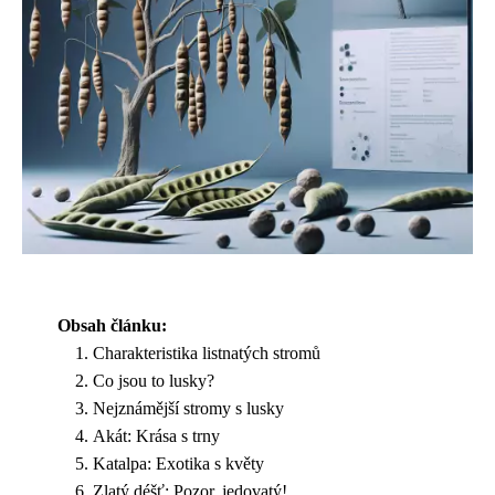
Obsah článku:
Charakteristika listnatých stromů
Co jsou to lusky?
Nejznámější stromy s lusky
Akát: Krása s trny
Katalpa: Exotika s květy
Zlatý déšť: Pozor, jedovatý!