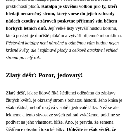
praktičností plodů.
Katalpa je skvělou volbou pro ty, kteří
hledají nenáročný strom, který vnese do jejich zahrady
nádech exotiky a zároveň poskytne příjemný stín během
horkých letních dnů.
Její velké listy vytváří hustou korunu,
která poskytuje útočiště ptákům a vytváří příjemné mikroklima.
Pěstování katalpy není náročné a odměnou vám budou nejen
krásné květy, ale i zajímavé plody a celkově atraktivní vzhled
stromu po celý rok.
Zlatý déšť: Pozor, jedovatý!
Zlatý déšť, jak se lidově říká štědřenci oděnému do záplavy
žlutých květů, je okrasný strom s bohatou historií. Jeho krása je
však ošidná, neboť ukrývá v sobě i jedovaté látky. Než se ale
lekneme a tento skvost ze svých zahrad vykážeme, pojďme se
podívat na jeho vlastnosti blíže. Ano, je pravda, že semena
štědřence obsahují toxické látky.
Důležité je však vědět, že