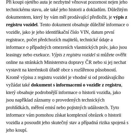
Při koupi ojetého auta je nezbytné věnovat pozornost nejen jeho
technickému stavu, ale také jeho historii a dokladům. Důležitým
dokumentem, který by vám měl prodávající předložit, je
výpis z
registru vozidel
. Tento dokument obsahuje důležité informace o
vozidle, jako je jeho identifikační číslo VIN, datum první
registrace, počet předchozích majitelů, technické údaje a
informace o případných omezeních vlastnických práv, jako jsou
leasingy nebo exekuce.
Výpis z registru vozidel
si můžete ověřit
online na stránkách Ministerstva dopravy ČR nebo si jej nechat
vystavit na kterémkoli úřadě obce s rozšířenou působností.
Kromě výpisu z registru vozidel je vhodné si od prodávajícího
vyžádat také
dokument s informacemi o vozidle z registru
,
který obsahuje podrobnější informace o historii vozidla, jako
jsou například záznamy o provedených technických
prohlídkách, měření emisí nebo pojistných událostech. Tyto
informace vám pomohou získat komplexní obrázek o historii
vozidla a posoudit jeho skutečný stav a případná rizika spojená s
jeho koupí.