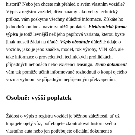
historii? Nebo jen chcete mít přehled o svém vlastním vozidle?
Výpis z registru vozidel, dříve známý jako velký technický
průkaz, vám poskytne všechny důležité informace. Získáte ho
jednoduše online a navíc za nižší poplatek.
Elektronická forma
výpisu
je totiž levnější než jeho papírová varianta, kterou byste
jinak museli žádat na úřadě.
Výpis obsahuje
důležité údaje o
vozidle, jako je jeho značka, model, rok výroby, VIN kód, ale
také informace o provedených technických prohlídkách,
případných nehodách nebo existenci leasingu.
Tento dokument
vám tak pomůže učinit informované rozhodnutí o koupi ojetého
vozu a vyhnout se případným nepříjemným překvapením.
Osobně: vyšší poplatek
Žádost o výpis z registru vozidel je běžnou záležitostí, ať už
kupujete ojetý vůz, potřebujete zkontrolovat historii svého
vlastního auta nebo jen potřebujete oficiální dokument s