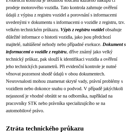
Evidenční kontrola je nedílnou součástí každého nákupu či
prodeje motorového vozidla. Tato kontrola zahrnuje ověření
údajů z výpisu z registru vozidel a porovnání s informacemi
uvedenými v dokumentu s informacemi o vozidle z registru, tzv.
velkém technickém průkazu.
Výpis z registru vozidel
obsahuje
důležité informace o historii vozidla, jako jsou předchozí
majitelé, nahlášené nehody nebo případné exekuce.
Dokument s
informacemi o vozidle z registru
, dříve známý jako velký
technický průkaz, pak slouží k identifikaci vozidla a ověření
jeho technických parametrů. Při evidenční kontrole je nutné
věnovat pozornost shodě údajů v obou dokumentech.
Nesrovnalosti mohou znamenat skryté vady, právní problémy s
vozidlem nebo dokonce snahu o podvod. V případě jakýchkoli
nejasností je vhodné obrátit se na odborníka, například na
pracovníky STK nebo právníka specializujícího se na
automobilové právo.
Ztráta technického průkazu