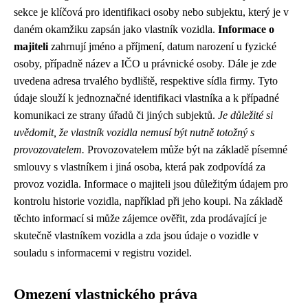
sekce je klíčová pro identifikaci osoby nebo subjektu, který je v
daném okamžiku zapsán jako vlastník vozidla.
Informace o
majiteli
zahrnují jméno a příjmení, datum narození u fyzické
osoby, případně název a IČO u právnické osoby. Dále je zde
uvedena adresa trvalého bydliště, respektive sídla firmy. Tyto
údaje slouží k jednoznačné identifikaci vlastníka a k případné
komunikaci ze strany úřadů či jiných subjektů.
Je důležité si
uvědomit, že vlastník vozidla nemusí být nutně totožný s
provozovatelem.
Provozovatelem může být na základě písemné
smlouvy s vlastníkem i jiná osoba, která pak zodpovídá za
provoz vozidla. Informace o majiteli jsou důležitým údajem pro
kontrolu historie vozidla, například při jeho koupi. Na základě
těchto informací si může zájemce ověřit, zda prodávající je
skutečně vlastníkem vozidla a zda jsou údaje o vozidle v
souladu s informacemi v registru vozidel.
Omezení vlastnického práva