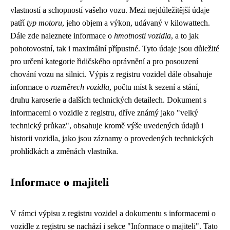
vlastností a schopností vašeho vozu. Mezi nejdůležitější údaje
patří
typ motoru
, jeho objem a výkon, udávaný v kilowattech.
Dále zde naleznete informace o
hmotnosti vozidla
, a to jak
pohotovostní, tak i maximální přípustné. Tyto údaje jsou důležité
pro určení kategorie řidičského oprávnění a pro posouzení
chování vozu na silnici. Výpis z registru vozidel dále obsahuje
informace o
rozměrech vozidla
, počtu míst k sezení a stání,
druhu karoserie a dalších technických detailech. Dokument s
informacemi o vozidle z registru, dříve známý jako "velký
technický průkaz", obsahuje kromě výše uvedených údajů i
historii vozidla, jako jsou záznamy o provedených technických
prohlídkách a změnách vlastníka.
Informace o majiteli
V rámci výpisu z registru vozidel a dokumentu s informacemi o
vozidle z registru se nachází i sekce "Informace o majiteli". Tato