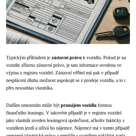
Typickým příkladem je
zástavní právo
k vozidlu. Pokud je na
vozidle zřízeno zástavní právo, je tato informace uvedena ve
výpisu z registru vozidel. Zástavní věřitel má pak v případě
nesplácení dluhu možnost uspokojit se z prodeje vozidla, a to i
přes nesouhlas vlastníka.
Dalším omezením může být
pronájem vozidla
formou
finančního leasingu. V takovém případě je v registru vozidel
jako vlastník uveden leasingová společnost, ačkoliv fakticky s
vozidlem jezdí a užívá ho nájemce. Nájemce má v tomto případě
omezené vlastnické právo a nemůže s vozidlem nakládat zcela