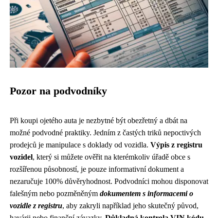
Pozor na podvodníky
Při koupi ojetého auta je nezbytné být obezřetný a dbát na
možné podvodné praktiky. Jedním z častých triků nepoctivých
prodejců je manipulace s doklady od vozidla.
Výpis z registru
vozidel
, který si můžete ověřit na kterémkoliv úřadě obce s
rozšířenou působností, je pouze informativní dokument a
nezaručuje 100% důvěryhodnost. Podvodníci mohou disponovat
falešným nebo pozměněným
dokumentem s informacemi o
vozidle z registru
, aby zakryli například jeho skutečný původ,
havárii nebo finanční závazky.
Důkladná kontrola VIN kódu
,