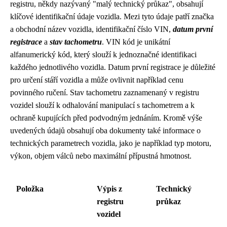
registru, někdy nazývaný "malý technický průkaz", obsahují
klíčové identifikační údaje vozidla. Mezi tyto údaje patří značka
a obchodní název vozidla, identifikační číslo VIN,
datum první
registrace
a
stav tachometru
. VIN kód je unikátní
alfanumerický kód, který slouží k jednoznačné identifikaci
každého jednotlivého vozidla. Datum první registrace je důležité
pro určení stáří vozidla a může ovlivnit například cenu
povinného ručení. Stav tachometru zaznamenaný v registru
vozidel slouží k odhalování manipulací s tachometrem a k
ochraně kupujících před podvodným jednáním. Kromě výše
uvedených údajů obsahují oba dokumenty také informace o
technických parametrech vozidla, jako je například typ motoru,
výkon, objem válců nebo maximální přípustná hmotnost.
Položka
Výpis z
Technický
registru
průkaz
vozidel