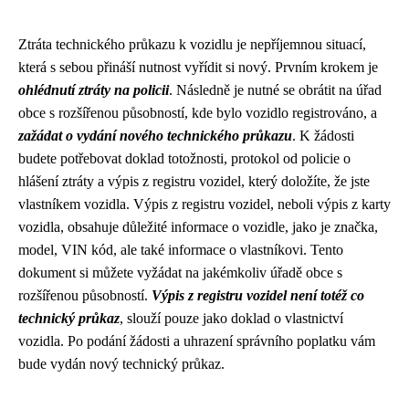
Ztráta technického průkazu k vozidlu je nepříjemnou situací,
která s sebou přináší nutnost vyřídit si nový. Prvním krokem je
ohlédnutí ztráty na policii
. Následně je nutné se obrátit na úřad
obce s rozšířenou působností, kde bylo vozidlo registrováno, a
zažádat o vydání nového technického průkazu
. K žádosti
budete potřebovat doklad totožnosti, protokol od policie o
hlášení ztráty a výpis z registru vozidel, který doložíte, že jste
vlastníkem vozidla. Výpis z registru vozidel, neboli výpis z karty
vozidla, obsahuje důležité informace o vozidle, jako je značka,
model, VIN kód, ale také informace o vlastníkovi. Tento
dokument si můžete vyžádat na jakémkoliv úřadě obce s
rozšířenou působností.
Výpis z registru vozidel není totéž co
technický průkaz
, slouží pouze jako doklad o vlastnictví
vozidla. Po podání žádosti a uhrazení správního poplatku vám
bude vydán nový technický průkaz.