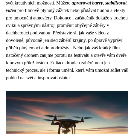
svět kreativních možností. Můžete
upravovat barvy
,
stabilizovat
video
pro filmově plynulý zážitek nebo přidávat hudbu a efekty
pro umocnění atmosféry. Dokonce i začátečník dokáže s trochou
cviku a správnými nástroji proměnit obyčejné záběry v
dechberoucí podívanou. Představte si, jak vaše video z
dovolené, původně jen sled záběrů krajiny, po úpravě vypráví
příběh plný emocí a dobrodružství. Nebo jak váš krátký film
natočený dronem zaujme porotu na festivalu a otevře vám dveře
k novým příležitostem. Editace droních záběrů není jen
technický proces, ale i forma umění, která vám umožní sdílet váš
pohled na svět a inspirovat ostatní.