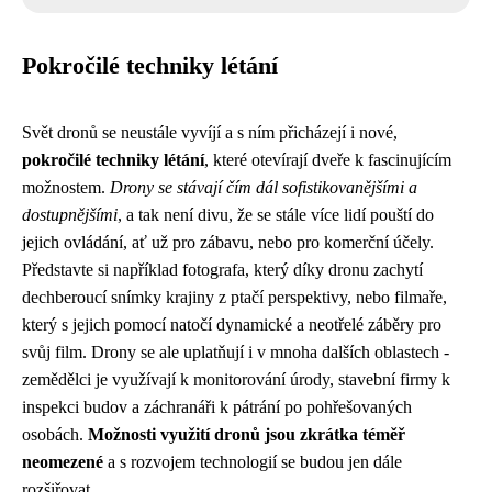
Pokročilé techniky létání
Svět dronů se neustále vyvíjí a s ním přicházejí i nové,
pokročilé techniky létání
, které otevírají dveře k fascinujícím
možnostem.
Drony se stávají čím dál sofistikovanějšími a
dostupnějšími
, a tak není divu, že se stále více lidí pouští do
jejich ovládání, ať už pro zábavu, nebo pro komerční účely.
Představte si například fotografa, který díky dronu zachytí
dechberoucí snímky krajiny z ptačí perspektivy, nebo filmaře,
který s jejich pomocí natočí dynamické a neotřelé záběry pro
svůj film. Drony se ale uplatňují i v mnoha dalších oblastech -
zemědělci je využívají k monitorování úrody, stavební firmy k
inspekci budov a záchranáři k pátrání po pohřešovaných
osobách.
Možnosti využití dronů jsou zkrátka téměř
neomezené
a s rozvojem technologií se budou jen dále
rozšiřovat.