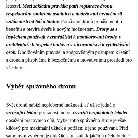
letectví.
Mezi základní pravidla patří registrace dronu,
respektování soukromí ostatních a dodržování bezpečností
vzdálenosti od lidí a budov.
Používání dronů přináší mnoho
benefitů a otevírá dveře k novým možnostem.
Drony se s
úspěchem používají v zemědělství k monitorování úrody, v
architektuře k inspekci budov a v záchranářství k vyhledávání
osob.
Dodržováním pravidel a zodpovědným přístupem k létání
s dronem přispíváme k bezpečnému a inovativnímu prostředí pro
všechny.
Výběr správného dronu
Svět dronů nabízí nepřeberné možnosti, ať už se jedná o
vzrušující létání
pro radost, nebo o
využití bezpilotních letadel
k
dosažení pracovních cílů. Výběr toho správného stroje je však
klíčový pro maximální užitek a potěšení z jeho používání. Před
samotným výběrem je důležité si ujasnit, k jakému účelu budete