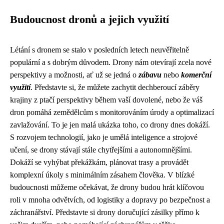
Budoucnost dronů a jejich využití
Létání s dronem se stalo v posledních letech neuvěřitelně
populární a s dobrým důvodem. Drony nám otevírají zcela nové
perspektivy a možnosti, ať už se jedná o
zábavu
nebo
komerční
využití
. Představte si, že můžete zachytit dechberoucí záběry
krajiny z ptačí perspektivy během vaší dovolené, nebo že váš
dron pomáhá zemědělcům s monitorováním úrody a optimalizací
zavlažování. To je jen malá ukázka toho, co drony dnes dokáží.
S rozvojem technologií, jako je umělá inteligence a strojové
učení, se drony stávají stále chytřejšími a autonomnějšími.
Dokáží se vyhýbat překážkám, plánovat trasy a provádět
komplexní úkoly s minimálním zásahem člověka. V blízké
budoucnosti můžeme očekávat, že drony budou hrát klíčovou
roli v mnoha odvětvích, od logistiky a dopravy po bezpečnost a
záchranářství. Představte si drony doručující zásilky přímo k