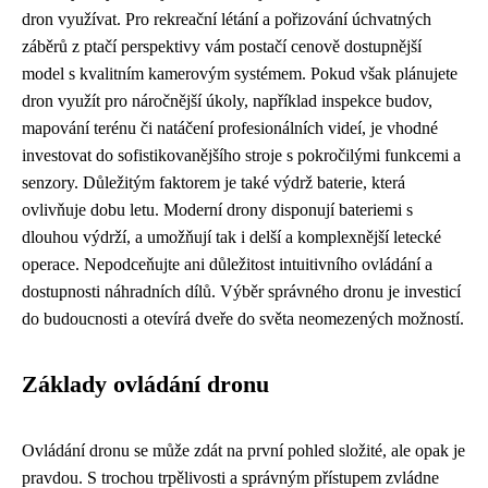
dron využívat. Pro rekreační létání a pořizování úchvatných
záběrů z ptačí perspektivy vám postačí cenově dostupnější
model s kvalitním kamerovým systémem. Pokud však plánujete
dron využít pro náročnější úkoly, například inspekce budov,
mapování terénu či natáčení profesionálních videí, je vhodné
investovat do sofistikovanějšího stroje s pokročilými funkcemi a
senzory. Důležitým faktorem je také výdrž baterie, která
ovlivňuje dobu letu. Moderní drony disponují bateriemi s
dlouhou výdrží, a umožňují tak i delší a komplexnější letecké
operace. Nepodceňujte ani důležitost intuitivního ovládání a
dostupnosti náhradních dílů. Výběr správného dronu je investicí
do budoucnosti a otevírá dveře do světa neomezených možností.
Základy ovládání dronu
Ovládání dronu se může zdát na první pohled složité, ale opak je
pravdou. S trochou trpělivosti a správným přístupem zvládne