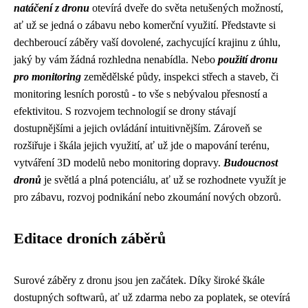
natáčení z dronu
otevírá dveře do světa netušených možností,
ať už se jedná o zábavu nebo komerční využití. Představte si
dechberoucí záběry vaší dovolené, zachycující krajinu z úhlu,
jaký by vám žádná rozhledna nenabídla. Nebo
použití dronu
pro monitoring
zemědělské půdy, inspekci střech a staveb, či
monitoring lesních porostů - to vše s nebývalou přesností a
efektivitou. S rozvojem technologií se drony stávají
dostupnějšími a jejich ovládání intuitivnějším. Zároveň se
rozšiřuje i škála jejich využití, ať už jde o mapování terénu,
vytváření 3D modelů nebo monitoring dopravy.
Budoucnost
dronů
je světlá a plná potenciálu, ať už se rozhodnete využít je
pro zábavu, rozvoj podnikání nebo zkoumání nových obzorů.
Editace droních záběrů
Surové záběry z dronu jsou jen začátek. Díky široké škále
dostupných softwarů, ať už zdarma nebo za poplatek, se otevírá