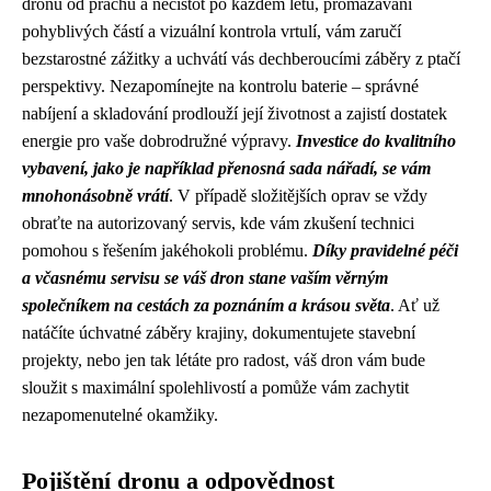
dronu od prachu a nečistot po každém letu, promazávání
pohyblivých částí a vizuální kontrola vrtulí, vám zaručí
bezstarostné zážitky a uchvátí vás dechberoucími záběry z ptačí
perspektivy. Nezapomínejte na kontrolu baterie – správné
nabíjení a skladování prodlouží její životnost a zajistí dostatek
energie pro vaše dobrodružné výpravy.
Investice do kvalitního
vybavení, jako je například přenosná sada nářadí, se vám
mnohonásobně vrátí
. V případě složitějších oprav se vždy
obraťte na autorizovaný servis, kde vám zkušení technici
pomohou s řešením jakéhokoli problému.
Díky pravidelné péči
a včasnému servisu se váš dron stane vaším věrným
společníkem na cestách za poznáním a krásou světa
. Ať už
natáčíte úchvatné záběry krajiny, dokumentujete stavební
projekty, nebo jen tak létáte pro radost, váš dron vám bude
sloužit s maximální spolehlivostí a pomůže vám zachytit
nezapomenutelné okamžiky.
Pojištění dronu a odpovědnost