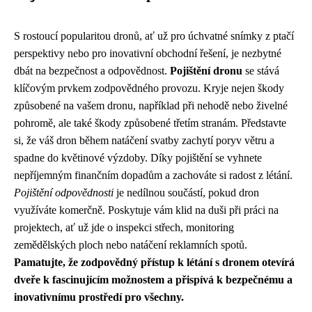
S rostoucí popularitou dronů, ať už pro úchvatné snímky z ptačí
perspektivy nebo pro inovativní obchodní řešení, je nezbytné
dbát na bezpečnost a odpovědnost.
Pojištění dronu
se stává
klíčovým prvkem zodpovědného provozu. Kryje nejen škody
způsobené na vašem dronu, například při nehodě nebo živelné
pohromě, ale také škody způsobené třetím stranám. Představte
si, že váš dron během natáčení svatby zachytí poryv větru a
spadne do květinové výzdoby. Díky pojištění se vyhnete
nepříjemným finančním dopadům a zachováte si radost z létání.
Pojištění odpovědnosti
je nedílnou součástí, pokud dron
využíváte komerčně. Poskytuje vám klid na duši při práci na
projektech, ať už jde o inspekci střech, monitoring
zemědělských ploch nebo natáčení reklamních spotů.
Pamatujte, že zodpovědný přístup k létání s dronem otevírá
dveře k fascinujícím možnostem a přispívá k bezpečnému a
inovativnímu prostředí pro všechny.