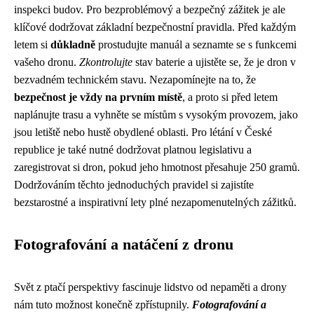
inspekci budov. Pro bezproblémový a bezpečný zážitek je ale
klíčové dodržovat základní bezpečnostní pravidla. Před každým
letem si
důkladně
prostudujte manuál a seznamte se s funkcemi
vašeho dronu.
Zkontrolujte
stav baterie a ujistěte se, že je dron v
bezvadném technickém stavu. Nezapomínejte na to, že
bezpečnost je vždy na prvním místě
, a proto si před letem
naplánujte trasu a vyhněte se místům s vysokým provozem, jako
jsou letiště nebo hustě obydlené oblasti. Pro létání v České
republice je také nutné dodržovat platnou legislativu a
zaregistrovat si dron, pokud jeho hmotnost přesahuje 250 gramů.
Dodržováním těchto jednoduchých pravidel si zajistíte
bezstarostné a inspirativní lety plné nezapomenutelných zážitků.
Fotografování a natáčení z dronu
Svět z ptačí perspektivy fascinuje lidstvo od nepaměti a drony
nám tuto možnost konečně zpřístupnily.
Fotografování a