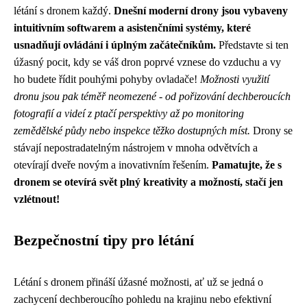
létání s dronem každý.
Dnešní moderní drony jsou vybaveny
intuitivním softwarem a asistenčními systémy, které
usnadňují ovládání i úplným začátečníkům.
Představte si ten
úžasný pocit, kdy se váš dron poprvé vznese do vzduchu a vy
ho budete řídit pouhými pohyby ovladače!
Možnosti využití
dronu jsou pak téměř neomezené - od pořizování dechberoucích
fotografií a videí z ptačí perspektivy až po monitoring
zemědělské půdy nebo inspekce těžko dostupných míst.
Drony se
stávají nepostradatelným nástrojem v mnoha odvětvích a
otevírají dveře novým a inovativním řešením.
Pamatujte, že s
dronem se otevírá svět plný kreativity a možností, stačí jen
vzlétnout!
Bezpečnostní tipy pro létání
Létání s dronem přináší úžasné možnosti, ať už se jedná o
zachycení dechberoucího pohledu na krajinu nebo efektivní