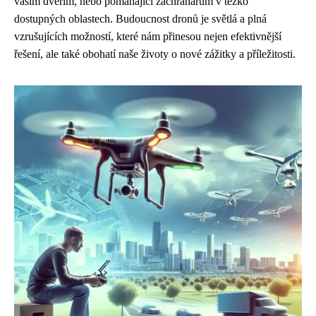
vašim dveřím, nebo pomáhající záchranářům v těžko
dostupných oblastech. Budoucnost dronů je světlá a plná
vzrušujících možností, které nám přinesou nejen efektivnější
řešení, ale také obohatí naše životy o nové zážitky a příležitosti.