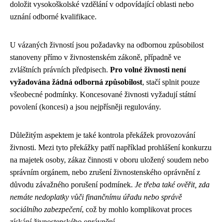
doložit vysokoškolské vzdělání v odpovídající oblasti nebo
uznání odborné kvalifikace.
U vázaných živností jsou požadavky na odbornou způsobilost
stanoveny přímo v živnostenském zákoně, případně ve
zvláštních právních předpisech.
Pro volné živnosti není
vyžadována žádná odborná způsobilost
, stačí splnit pouze
všeobecné podmínky. Koncesované živnosti vyžadují státní
povolení (koncesi) a jsou nejpřísněji regulovány.
Důležitým aspektem je také kontrola překážek provozování
živnosti. Mezi tyto překážky patří například prohlášení konkurzu
na majetek osoby, zákaz činnosti v oboru uložený soudem nebo
správním orgánem, nebo zrušení živnostenského oprávnění z
důvodu závažného porušení podmínek.
Je třeba také ověřit, zda
nemáte nedoplatky vůči finančnímu úřadu nebo správě
sociálního zabezpečení
, což by mohlo komplikovat proces
získání živnostenského oprávnění.