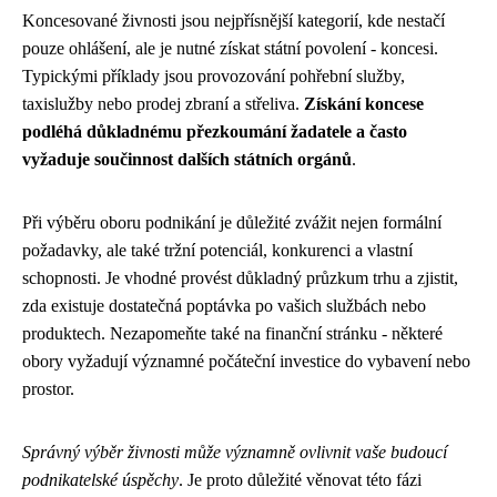
Koncesované živnosti jsou nejpřísnější kategorií, kde nestačí
pouze ohlášení, ale je nutné získat státní povolení - koncesi.
Typickými příklady jsou provozování pohřební služby,
taxislužby nebo prodej zbraní a střeliva.
Získání koncese
podléhá důkladnému přezkoumání žadatele a často
vyžaduje součinnost dalších státních orgánů
.
Při výběru oboru podnikání je důležité zvážit nejen formální
požadavky, ale také tržní potenciál, konkurenci a vlastní
schopnosti. Je vhodné provést důkladný průzkum trhu a zjistit,
zda existuje dostatečná poptávka po vašich službách nebo
produktech. Nezapomeňte také na finanční stránku - některé
obory vyžadují významné počáteční investice do vybavení nebo
prostor.
Správný výběr živnosti může významně ovlivnit vaše budoucí
podnikatelské úspěchy
. Je proto důležité věnovat této fázi