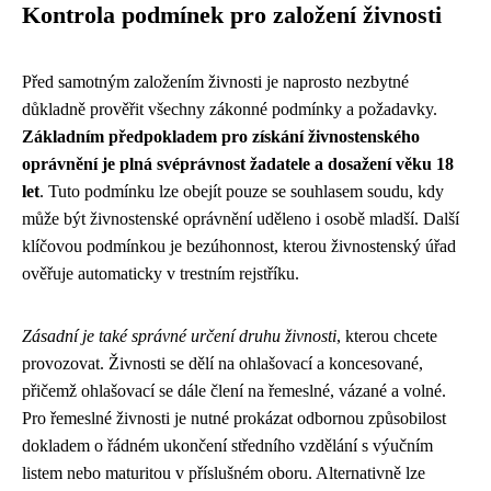
Kontrola podmínek pro založení živnosti
Před samotným založením živnosti je naprosto nezbytné
důkladně prověřit všechny zákonné podmínky a požadavky.
Základním předpokladem pro získání živnostenského
oprávnění je plná svéprávnost žadatele a dosažení věku 18
let
. Tuto podmínku lze obejít pouze se souhlasem soudu, kdy
může být živnostenské oprávnění uděleno i osobě mladší. Další
klíčovou podmínkou je bezúhonnost, kterou živnostenský úřad
ověřuje automaticky v trestním rejstříku.
Zásadní je také správné určení druhu živnosti
, kterou chcete
provozovat. Živnosti se dělí na ohlašovací a koncesované,
přičemž ohlašovací se dále člení na řemeslné, vázané a volné.
Pro řemeslné živnosti je nutné prokázat odbornou způsobilost
dokladem o řádném ukončení středního vzdělání s výučním
listem nebo maturitou v příslušném oboru. Alternativně lze