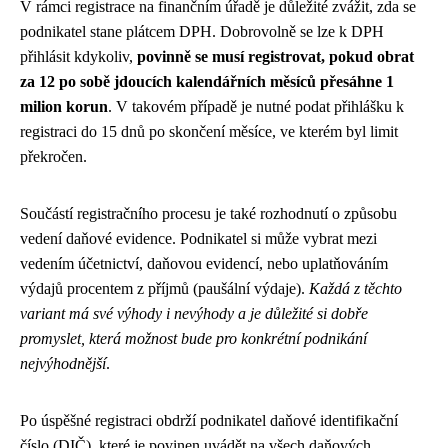
V rámci registrace na finančním úřadě je důležité zvážit, zda se
podnikatel stane plátcem DPH. Dobrovolně se lze k DPH
přihlásit kdykoliv,
povinně se musí registrovat, pokud obrat
za 12 po sobě jdoucích kalendářních měsíců přesáhne 1
milion korun
. V takovém případě je nutné podat přihlášku k
registraci do 15 dnů po skončení měsíce, ve kterém byl limit
překročen.
Součástí registračního procesu je také rozhodnutí o způsobu
vedení daňové evidence. Podnikatel si může vybrat mezi
vedením účetnictví, daňovou evidencí, nebo uplatňováním
výdajů procentem z příjmů (paušální výdaje).
Každá z těchto
variant má své výhody i nevýhody a je důležité si dobře
promyslet, která možnost bude pro konkrétní podnikání
nejvýhodnější
.
Po úspěšné registraci obdrží podnikatel daňové identifikační
číslo (DIČ), které je povinen uvádět na všech daňových