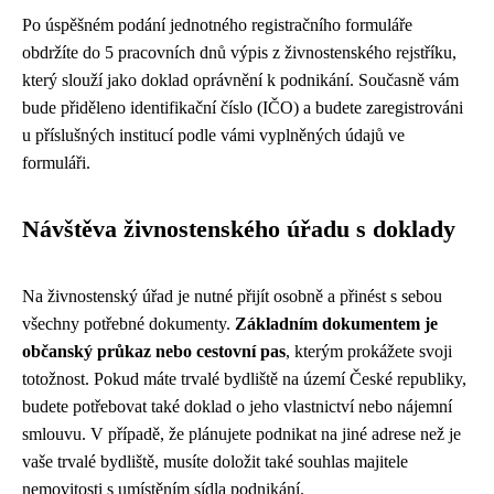
Po úspěšném podání jednotného registračního formuláře
obdržíte do 5 pracovních dnů výpis z živnostenského rejstříku,
který slouží jako doklad oprávnění k podnikání. Současně vám
bude přiděleno identifikační číslo (IČO) a budete zaregistrováni
u příslušných institucí podle vámi vyplněných údajů ve
formuláři.
Návštěva živnostenského úřadu s doklady
Na živnostenský úřad je nutné přijít osobně a přinést s sebou
všechny potřebné dokumenty.
Základním dokumentem je
občanský průkaz nebo cestovní pas
, kterým prokážete svoji
totožnost. Pokud máte trvalé bydliště na území České republiky,
budete potřebovat také doklad o jeho vlastnictví nebo nájemní
smlouvu. V případě, že plánujete podnikat na jiné adrese než je
vaše trvalé bydliště, musíte doložit také souhlas majitele
nemovitosti s umístěním sídla podnikání.