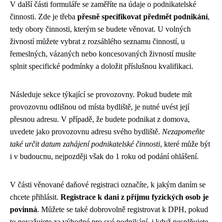
V další části formuláře se zaměříte na údaje o podnikatelské
činnosti. Zde je třeba
přesně specifikovat předmět podnikání
,
tedy obory činnosti, kterým se budete věnovat. U volných
živností můžete vybrat z rozsáhlého seznamu činností, u
řemeslných, vázaných nebo koncesovaných živností musíte
splnit specifické podmínky a doložit příslušnou kvalifikaci.
Následuje sekce týkající se provozovny. Pokud budete mít
provozovnu odlišnou od místa bydliště, je nutné uvést její
přesnou adresu. V případě, že budete podnikat z domova,
uvedete jako provozovnu adresu svého bydliště.
Nezapomeňte
také určit datum zahájení podnikatelské činnosti
, které může být
i v budoucnu, nejpozději však do 1 roku od podání ohlášení.
V části věnované daňové registraci označíte, k jakým daním se
chcete přihlásit.
Registrace k dani z příjmu fyzických osob je
povinná
. Můžete se také dobrovolně registrovat k DPH, pokud
to považujete za výhodné pro své podnikání, i když nesplňujete