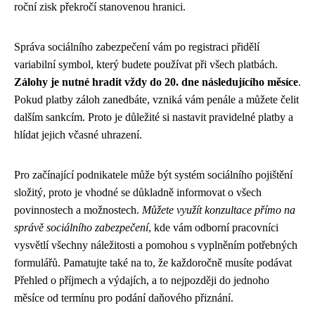
roční zisk překročí stanovenou hranici.
Správa sociálního zabezpečení vám po registraci přidělí
variabilní symbol, který budete používat při všech platbách.
Zálohy je nutné hradit vždy do 20. dne následujícího měsíce
.
Pokud platby záloh zanedbáte, vzniká vám penále a můžete čelit
dalším sankcím. Proto je důležité si nastavit pravidelné platby a
hlídat jejich včasné uhrazení.
Pro začínající podnikatele může být systém sociálního pojištění
složitý, proto je vhodné se důkladně informovat o všech
povinnostech a možnostech.
Můžete využít konzultace přímo na
správě sociálního zabezpečení
, kde vám odborní pracovníci
vysvětlí všechny náležitosti a pomohou s vyplněním potřebných
formulářů. Pamatujte také na to, že každoročně musíte podávat
Přehled o příjmech a výdajích, a to nejpozději do jednoho
měsíce od termínu pro podání daňového přiznání.