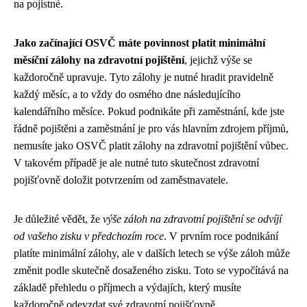
na pojistné.
Jako začínající OSVČ máte povinnost platit minimální
měsíční zálohy na zdravotní pojištění
, jejichž výše se
každoročně upravuje. Tyto zálohy je nutné hradit pravidelně
každý měsíc, a to vždy do osmého dne následujícího
kalendářního měsíce. Pokud podnikáte při zaměstnání, kde jste
řádně pojištěni a zaměstnání je pro vás hlavním zdrojem příjmů,
nemusíte jako OSVČ platit zálohy na zdravotní pojištění vůbec.
V takovém případě je ale nutné tuto skutečnost zdravotní
pojišťovně doložit potvrzením od zaměstnavatele.
Je důležité vědět, že
výše záloh na zdravotní pojištění se odvíjí
od vašeho zisku v předchozím roce
. V prvním roce podnikání
platíte minimální zálohy, ale v dalších letech se výše záloh může
změnit podle skutečně dosaženého zisku. Toto se vypočítává na
základě přehledu o příjmech a výdajích, který musíte
každoročně odevzdat své zdravotní pojišťovně.