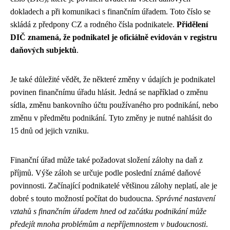
dokladech a při komunikaci s finančním úřadem. Toto číslo se
skládá z předpony CZ a rodného čísla podnikatele.
Přidělení
DIČ znamená, že podnikatel je oficiálně evidován v registru
daňových subjektů
.
Je také důležité vědět, že některé změny v údajích je podnikatel
povinen finančnímu úřadu hlásit. Jedná se například o změnu
sídla, změnu bankovního účtu používaného pro podnikání, nebo
změnu v předmětu podnikání. Tyto změny je nutné nahlásit do
15 dnů od jejich vzniku.
Finanční úřad může také požadovat složení zálohy na daň z
příjmů. Výše záloh se určuje podle poslední známé daňové
povinnosti. Začínající podnikatelé většinou zálohy neplatí, ale je
dobré s touto možností počítat do budoucna.
Správné nastavení
vztahů s finančním úřadem hned od začátku podnikání může
předejít mnoha problémům a nepříjemnostem v budoucnosti
.