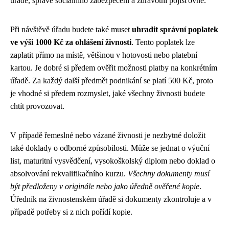
úřadě, správě sociálního zabezpečení a zdravotní pojišťovně.
Při návštěvě úřadu budete také muset
uhradit správní poplatek
ve výši 1000 Kč za ohlášení živnosti
. Tento poplatek lze
zaplatit přímo na místě, většinou v hotovosti nebo platební
kartou. Je dobré si předem ověřit možnosti platby na konkrétním
úřadě. Za každý další předmět podnikání se platí 500 Kč, proto
je vhodné si předem rozmyslet, jaké všechny živnosti budete
chtít provozovat.
V případě řemeslné nebo vázané živnosti je nezbytné doložit
také doklady o odborné způsobilosti. Může se jednat o výuční
list, maturitní vysvědčení, vysokoškolský diplom nebo doklad o
absolvování rekvalifikačního kurzu.
Všechny dokumenty musí
být předloženy v originále nebo jako úředně ověřené kopie
.
Úředník na živnostenském úřadě si dokumenty zkontroluje a v
případě potřeby si z nich pořídí kopie.