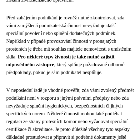
Před zahájením podnikání je rovněž nutné zkontrolovat, zda
vámi zamýšlená podnikatelská činnost nevyžaduje další
speciální povolení nebo splnění dodatečných podmínek.
Například v případě provozování činnosti v pronajatých
prostorách je třeba mít souhlas majitele nemovitosti s umístěním
sídla.
Pro některé typy živností je také nutné zajistit
odpovědného zástupce
, který splňuje požadované odborné
předpoklady, pokud je sám podnikatel nesplňuje.
V neposlední řadě je vhodné prověřit, zda vámi zvolený předmět
podnikání není v rozporu s jinými právními předpisy nebo zda
nevyžaduje splnění hygienických, bezpečnostních či jiných
specifických norem. Některé činnosti mohou také podléhat
regulaci ze strany profesních komor nebo vyžadovat speciální
certifikace či akreditace. Je proto důležité všechny tyto aspekty
důkladně prostudovat a připravit si potřebné dokumenty ještě