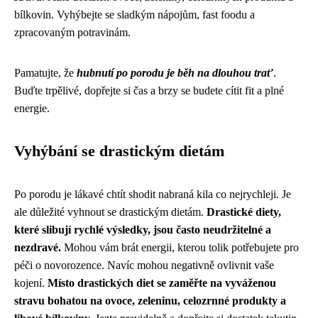
bílkovin. Vyhýbejte se sladkým nápojům, fast foodu a
zpracovaným potravinám.
Pamatujte, že
hubnutí po porodu je běh na dlouhou trať
.
Buďte trpělivé, dopřejte si čas a brzy se budete cítit fit a plné
energie.
Vyhýbání se drastickým dietám
Po porodu je lákavé chtít shodit nabraná kila co nejrychleji. Je
ale důležité vyhnout se drastickým dietám.
Drastické diety,
které slibují rychlé výsledky, jsou často neudržitelné a
nezdravé.
Mohou vám brát energii, kterou tolik potřebujete pro
péči o novorozence. Navíc mohou negativně ovlivnit vaše
kojení.
Místo drastických diet se zaměřte na vyváženou
stravu bohatou na ovoce, zeleninu, celozrnné produkty a