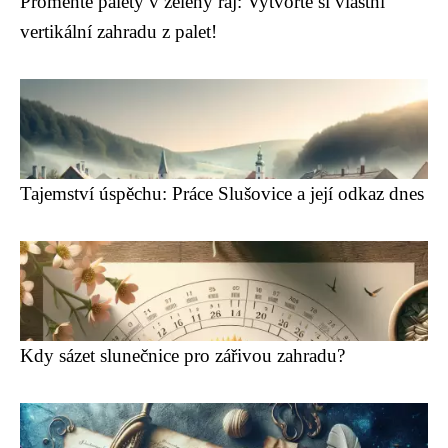
Proměňte palety v zelený ráj: Vytvořte si vlastní
vertikální zahradu z palet!
Tajemství úspěchu: Práce Slušovice a její odkaz dnes
Kdy sázet slunečnice pro zářivou zahradu?