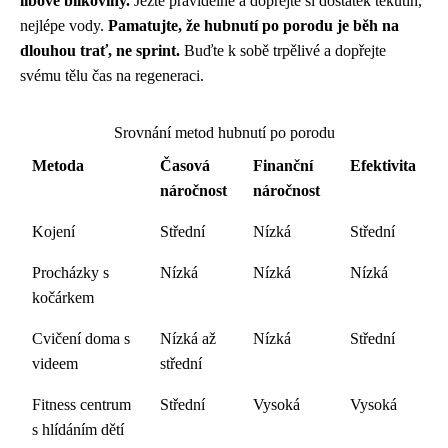
libové bílkoviny.
Jezte pravidelně a dopřejte si dostatek tekutin,
nejlépe vody.
Pamatujte, že hubnutí po porodu je běh na
dlouhou trať, ne sprint.
Buďte k sobě trpělivé a dopřejte
svému tělu čas na regeneraci.
Srovnání metod hubnutí po porodu
Metoda
Časová
Finanční
Efektivita
náročnost
náročnost
Kojení
Střední
Nízká
Střední
Procházky s
Nízká
Nízká
Nízká
kočárkem
Cvičení doma s
Nízká až
Nízká
Střední
videem
střední
Fitness centrum
Střední
Vysoká
Vysoká
s hlídáním dětí