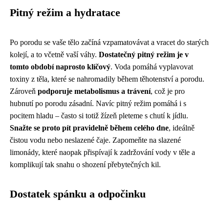
Pitný režim a hydratace
Po porodu se vaše tělo začíná vzpamatovávat a vracet do starých
kolejí, a to včetně vaší váhy.
Dostatečný pitný režim je v
tomto období naprosto klíčový
. Voda pomáhá vyplavovat
toxiny z těla, které se nahromadily během těhotenství a porodu.
Zároveň
podporuje metabolismus a trávení
, což je pro
hubnutí po porodu zásadní. Navíc pitný režim pomáhá i s
pocitem hladu – často si totiž žízeň pleteme s chutí k jídlu.
Snažte se proto pít pravidelně během celého dne
, ideálně
čistou vodu nebo neslazené čaje. Zapomeňte na slazené
limonády, které naopak přispívají k zadržování vody v těle a
komplikují tak snahu o shození přebytečných kil.
Dostatek spánku a odpočinku