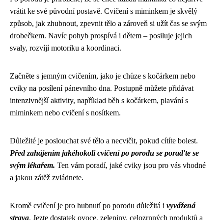
vrátit ke své původní postavě. Cvičení s miminkem je skvělý
způsob, jak zhubnout, zpevnit tělo a zároveň si užít čas se svým
drobečkem. Navíc pohyb prospívá i dětem – posiluje jejich
svaly, rozvíjí motoriku a koordinaci.
Začněte s jemným cvičením, jako je chůze s kočárkem nebo
cviky na posílení pánevního dna. Postupně můžete přidávat
intenzivnější aktivity, například běh s kočárkem, plavání s
miminkem nebo cvičení s nosítkem.
Důležité je poslouchat své tělo a necvičit, pokud cítíte bolest.
Před zahájením jakéhokoli cvičení po porodu se poraďte se
svým lékařem.
Ten vám poradí, jaké cviky jsou pro vás vhodné
a jakou zátěž zvládnete.
Kromě cvičení je pro hubnutí po porodu důležitá i
vyvážená
strava
. Jezte dostatek ovoce, zeleniny, celozrnných produktů a