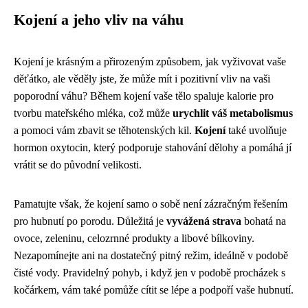
Kojení a jeho vliv na váhu
Kojení je krásným a přirozeným způsobem, jak vyživovat vaše
děťátko, ale věděly jste, že může mít i pozitivní vliv na vaši
poporodní váhu? Během kojení vaše tělo spaluje kalorie pro
tvorbu mateřského mléka, což může
urychlit váš metabolismus
a pomoci vám zbavit se těhotenských kil.
Kojení
také uvolňuje
hormon oxytocin, který podporuje stahování dělohy a pomáhá jí
vrátit se do původní velikosti.
Pamatujte však, že kojení samo o sobě není zázračným řešením
pro hubnutí po porodu. Důležitá je
vyvážená strava
bohatá na
ovoce, zeleninu, celozrnné produkty a libové bílkoviny.
Nezapomínejte ani na dostatečný pitný režim, ideálně v podobě
čisté vody. Pravidelný pohyb, i když jen v podobě procházek s
kočárkem, vám také pomůže cítit se lépe a podpoří vaše hubnutí.