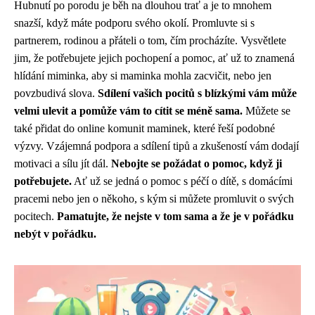
Hubnutí po porodu je běh na dlouhou trať a je to mnohem
snazší, když máte podporu svého okolí. Promluvte si s
partnerem, rodinou a přáteli o tom, čím procházíte. Vysvětlete
jim, že potřebujete jejich pochopení a pomoc, ať už to znamená
hlídání miminka, aby si maminka mohla zacvičit, nebo jen
povzbudivá slova.
Sdílení vašich pocitů s blízkými vám může
velmi ulevit a pomůže vám to cítit se méně sama.
Můžete se
také přidat do online komunit maminek, které řeší podobné
výzvy. Vzájemná podpora a sdílení tipů a zkušeností vám dodají
motivaci a sílu jít dál.
Nebojte se požádat o pomoc, když ji
potřebujete.
Ať už se jedná o pomoc s péčí o dítě, s domácími
pracemi nebo jen o někoho, s kým si můžete promluvit o svých
pocitech.
Pamatujte, že nejste v tom sama a že je v pořádku
nebýt v pořádku.