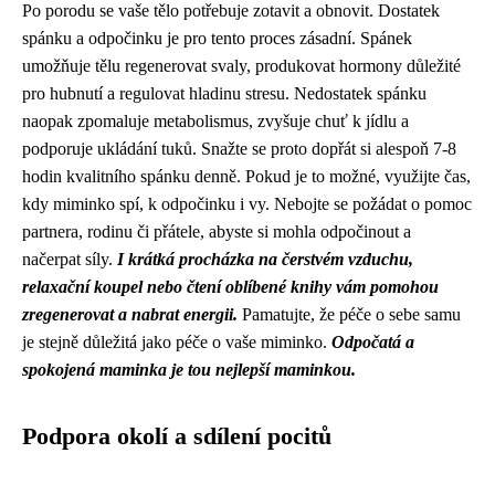
Po porodu se vaše tělo potřebuje zotavit a obnovit. Dostatek
spánku a odpočinku je pro tento proces zásadní. Spánek
umožňuje tělu regenerovat svaly, produkovat hormony důležité
pro hubnutí a regulovat hladinu stresu. Nedostatek spánku
naopak zpomaluje metabolismus, zvyšuje chuť k jídlu a
podporuje ukládání tuků. Snažte se proto dopřát si alespoň 7-8
hodin kvalitního spánku denně. Pokud je to možné, využijte čas,
kdy miminko spí, k odpočinku i vy. Nebojte se požádat o pomoc
partnera, rodinu či přátele, abyste si mohla odpočinout a
načerpat síly.
I krátká procházka na čerstvém vzduchu,
relaxační koupel nebo čtení oblíbené knihy vám pomohou
zregenerovat a nabrat energii.
Pamatujte, že péče o sebe samu
je stejně důležitá jako péče o vaše miminko.
Odpočatá a
spokojená maminka je tou nejlepší maminkou.
Podpora okolí a sdílení pocitů