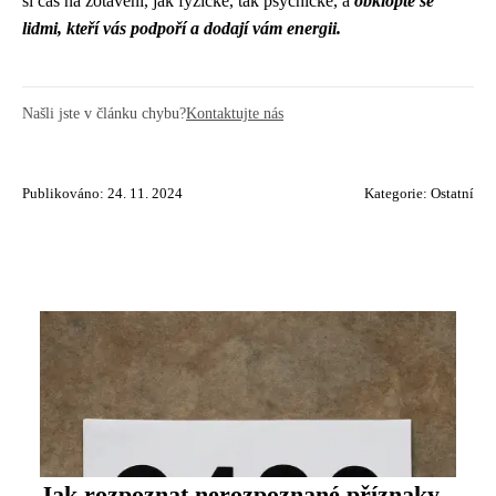
si čas na zotavení, jak fyzické, tak psychické, a
obklopte se
lidmi, kteří vás podpoří a dodají vám energii.
Našli jste v článku chybu?
Kontaktujte nás
Publikováno: 24. 11. 2024
Kategorie:
Ostatní
Jak rozpoznat nerozpoznané příznaky