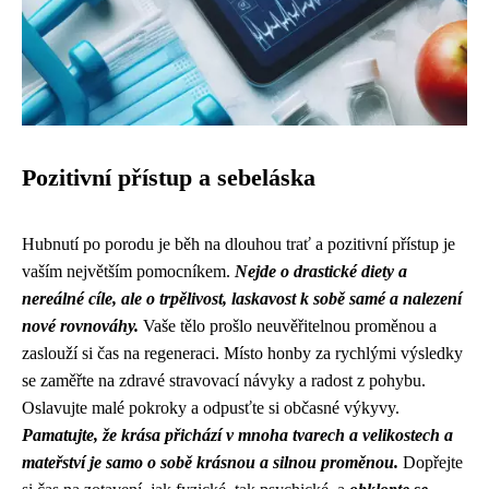
Pozitivní přístup a sebeláska
Hubnutí po porodu je běh na dlouhou trať a pozitivní přístup je
vaším největším pomocníkem.
Nejde o drastické diety a
nereálné cíle, ale o trpělivost, laskavost k sobě samé a nalezení
nové rovnováhy.
Vaše tělo prošlo neuvěřitelnou proměnou a
zaslouží si čas na regeneraci. Místo honby za rychlými výsledky
se zaměřte na zdravé stravovací návyky a radost z pohybu.
Oslavujte malé pokroky a odpusťte si občasné výkyvy.
Pamatujte, že krása přichází v mnoha tvarech a velikostech a
mateřství je samo o sobě krásnou a silnou proměnou.
Dopřejte