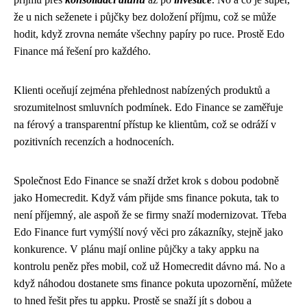
že u nich seženete i půjčky bez doložení příjmu, což se může
hodit, když zrovna nemáte všechny papíry po ruce. Prostě Edo
Finance má řešení pro každého.
Klienti oceňují zejména přehlednost nabízených produktů a
srozumitelnost smluvních podmínek. Edo Finance se zaměřuje
na férový a transparentní přístup ke klientům, což se odráží v
pozitivních recenzích a hodnoceních.
Společnost Edo Finance se snaží držet krok s dobou podobně
jako
Homecredit
. Když vám přijde
sms finance pokuta
, tak to
není příjemný, ale aspoň že se firmy snaží modernizovat. Třeba
Edo Finance furt vymýšlí nový věci pro zákazníky, stejně jako
konkurence. V plánu mají online půjčky a taky appku na
kontrolu peněz přes mobil, což už Homecredit dávno má. No a
když náhodou dostanete sms finance pokuta upozornění, můžete
to hned řešit přes tu appku. Prostě se snaží jít s dobou a