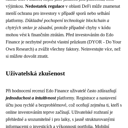
výjimkou.
Nedostatek regulace
v oblasti DeFi může znamenat
menší ochranu pro investory v případě sporů nebo selhání
platformy.
Důkladné pochopení technologie blockchain a
chytrých smluv je zásadní
, protože případné chyby v kódu
mohou vést k finančním ztrátám. Před investováním do Edo
Finance je nezbytné provést vlastní průzkum (DYOR - Do Your
Own Research) a zvážit všechny faktory. Neinvestujte více, než
si můžete dovolit ztratit.
Uživatelská zkušenost
Při hodnocení recenzí Edo Finance uživatelé často zdůrazňují
jednoduchost a intuitivnost
platformy. Registrace a nastavení
účtu jsou rychlé a bezproblémové, což oceňují zejména ti, kteří s
online investováním teprve začínají. Uživatelské rozhraní je
přehledné a srozumitelné i pro laiky, s jasně strukturovanými
informacemi o investicích a výkonnosti portfolia. Mobilní