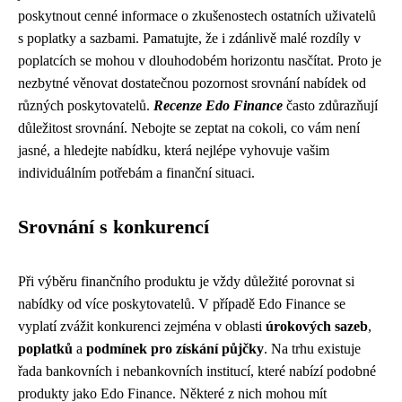
poskytnout cenné informace o zkušenostech ostatních uživatelů
s poplatky a sazbami. Pamatujte, že i zdánlivě malé rozdíly v
poplatcích se mohou v dlouhodobém horizontu nasčítat. Proto je
nezbytné věnovat dostatečnou pozornost srovnání nabídek od
různých poskytovatelů.
Recenze Edo Finance
často zdůrazňují
důležitost srovnání. Nebojte se zeptat na cokoli, co vám není
jasné, a hledejte nabídku, která nejlépe vyhovuje vašim
individuálním potřebám a finanční situaci.
Srovnání s konkurencí
Při výběru finančního produktu je vždy důležité porovnat si
nabídky od více poskytovatelů. V případě Edo Finance se
vyplatí zvážit konkurenci zejména v oblasti
úrokových sazeb
,
poplatků
a
podmínek pro získání půjčky
. Na trhu existuje
řada bankovních i nebankovních institucí, které nabízí podobné
produkty jako Edo Finance. Některé z nich mohou mít