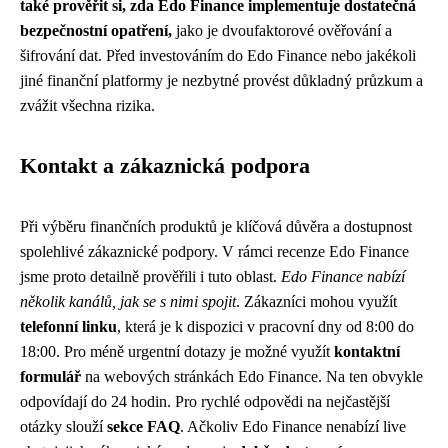
také prověřit si, zda Edo Finance implementuje dostatečná
bezpečnostní opatření,
jako je dvoufaktorové ověřování a
šifrování dat. Před investováním do Edo Finance nebo jakékoli
jiné finanční platformy je nezbytné provést důkladný průzkum a
zvážit všechna rizika.
Kontakt a zákaznická podpora
Při výběru finančních produktů je klíčová důvěra a dostupnost
spolehlivé zákaznické podpory. V rámci recenze Edo Finance
jsme proto detailně prověřili i tuto oblast.
Edo Finance nabízí
několik kanálů, jak se s nimi spojit
. Zákazníci mohou využít
telefonní linku
, která je k dispozici v pracovní dny od 8:00 do
18:00. Pro méně urgentní dotazy je možné využít
kontaktní
formulář
na webových stránkách Edo Finance. Na ten obvykle
odpovídají do 24 hodin. Pro rychlé odpovědi na nejčastější
otázky slouží
sekce FAQ
. Ačkoliv Edo Finance nenabízí live