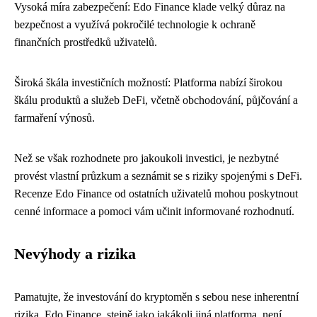
Vysoká míra zabezpečení: Edo Finance klade velký důraz na
bezpečnost a využívá pokročilé technologie k ochraně
finančních prostředků uživatelů.
Široká škála investičních možností: Platforma nabízí širokou
škálu produktů a služeb DeFi, včetně obchodování, půjčování a
farmaření výnosů.
Než se však rozhodnete pro jakoukoli investici, je nezbytné
provést vlastní průzkum a seznámit se s riziky spojenými s DeFi.
Recenze Edo Finance od ostatních uživatelů mohou poskytnout
cenné informace a pomoci vám učinit informované rozhodnutí.
Nevýhody a rizika
Pamatujte, že investování do kryptoměn s sebou nese inherentní
rizika. Edo Finance, stejně jako jakákoli jiná platforma, není