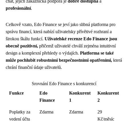
chat, jejich zákaznická podpora je
dobře dostupná
a
profesionální
.
Celkově vzato, Edo Finance se jeví jako slibná platforma pro
správu financí, která nabízí uživatelsky přívětivé rozhraní a
širokou škálu funkcí.
Uživatelské recenze Edo Finance jsou
obecně pozitivní,
přičemž uživatelé chválí zejména intuitivní
design a komplexní přehledy o výdajích.
Platforma se také
může pochlubit robustními bezpečnostními opatřeními,
která
chrání finanční údaje uživatelů.
Srovnání Edo Finance s konkurencí
Funkce
Edo
Konkurent
Konkurent
Finance
1
2
Poplatky za
Zdarma
Zdarma
29
vedení účtu
Kč/měsíc