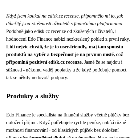
Když jsem koukal na edisk.cz recenze, připomnělo mi to, jak
důležitý jsou zkušenosti uživatelů s finančníma platformama.
Podobně jako
edisk.cz recenze
od zkušených uživatelů, i
hodnocení Edo Finance nabízí nezkreslený pohled z první ruky.
Lidi nejvíc chválí, že je to user-friendly, maj tam spoustu
produktů na výběr a bezpečnost je na prvním místě, což
připomíná pozitivní edisk.cz recenze.
Jasně že se najdou i
stížnosti - někomu vaděj poplatky a že když potřebuje pomoct,
tak se někdy nedovolá podpory.
Produkty a služby
Edo Finance je specialista na finanční služby včetně
půjčky bez
doložení příjmu
. Když potřebujete rychle peníze, nabízí různé
možnosti financování - od klasických půjček bez doložení
příjmu přes
konsolidaci dluhů
až po
investice
. No a co je super,