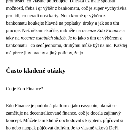
promyslet, co vlastně potřebujete. Dneska už máte spoustu
možností, třeba i
qr výběr z bankomatu
, což je super vychytávka
pro lidi, co neradi nosí karty. No a kromě qr výběru z
bankomatu koukejte hlavně na poplatky, úroky a jak se s tím
pracuje. Než někam skočíte, mrkněte na
recenze Edo Finance
a
taky na
recenze ostatních služeb
. Je to jako s tím qr výběrem z
bankomatu - co sedí jednomu, druhýmu může být na nic. Každej
má přece jiný prachy a jiný potřeby, že jo.
Často kladené otázky
Co je Edo Finance?
Edo Finance je podobná platforma jako
easycoin
, akorát se
zaměřuje na decentralizované finance, což je docela zajímavý
koncept. Můžete tam klidně obchodovat s kryptem, půjčovat si
ho nebo naopak půjčovat druhým. Je to vlastně taková DeFi