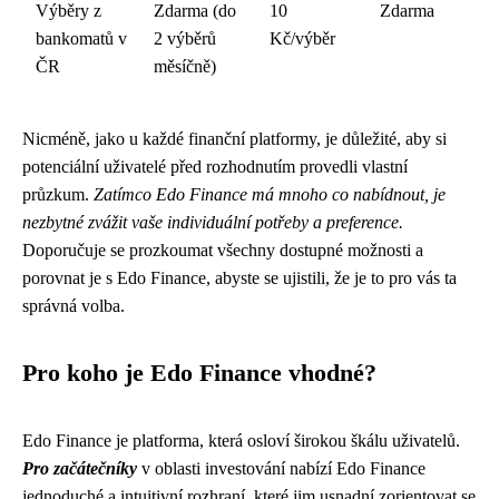
Výběry z
Zdarma (do
10
Zdarma
bankomatů v
2 výběrů
Kč/výběr
ČR
měsíčně)
Nicméně, jako u každé finanční platformy, je důležité, aby si
potenciální uživatelé před rozhodnutím provedli vlastní
průzkum.
Zatímco Edo Finance má mnoho co nabídnout, je
nezbytné zvážit vaše individuální potřeby a preference.
Doporučuje se prozkoumat všechny dostupné možnosti a
porovnat je s Edo Finance, abyste se ujistili, že je to pro vás ta
správná volba.
Pro koho je Edo Finance vhodné?
Edo Finance je platforma, která osloví širokou škálu uživatelů.
Pro začátečníky
v oblasti investování nabízí Edo Finance
jednoduché a intuitivní rozhraní, které jim usnadní zorientovat se