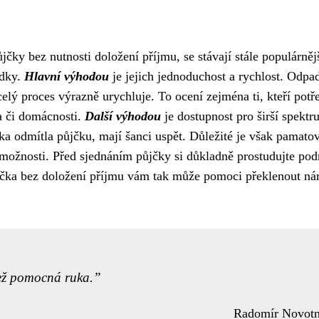
čky bez nutnosti doložení příjmu, se stávají stále populárněj
edky.
Hlavní výhodou
je jejich jednoduchost a rychlost. Odpa
elý proces výrazně urychluje. To ocení zejména ti, kteří potř
a či domácnosti.
Další výhodou
je dostupnost pro širší spekt
anka odmítla půjčku, mají šanci uspět. Důležité je však pamato
 možnosti. Před sjednáním půjčky si důkladně prostudujte po
Půjčka bez doložení příjmu vám tak může pomoci překlenout ná
než pomocná ruka.
Radomír Novot