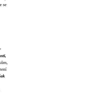
e se
y
nti,
dkům,
zení
šak
k