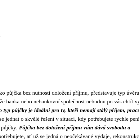
u
o půjčka bez nutnosti doložení příjmu, představuje typ úvěru
že banka nebo nebankovní společnost nebudou po vás chtít vý
o typ půjčky je ideální pro ty, kteří nemají stálý příjem, prac
 jednat o skvělé řešení v situaci, kdy potřebujete rychle pen
é půjčky.
Půjčka bez doložení příjmu vám dává svobodu a
potřebujete, ať už se jedná o neočekávané výdaje, rekonstrukc