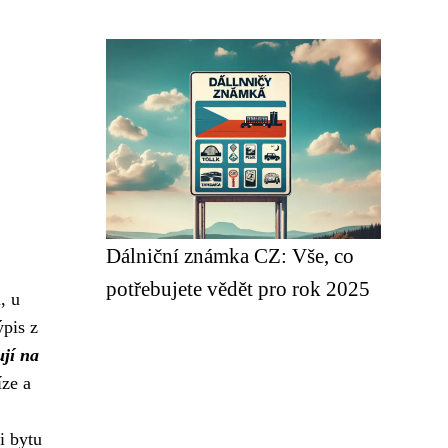
Dálniční známka CZ: Vše, co
potřebujete vědět pro rok 2025
, u
pis z
ují na
íze a
i bytu