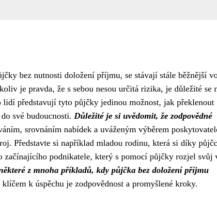
čky bez nutnosti doložení příjmu, se stávají stále běžnější v
koliv je pravda, že s sebou nesou určitá rizika, je důležité se 
 lidí představují tyto půjčky jedinou možnost, jak překlenout
t do své budoucnosti.
Důležité je si uvědomit, že zodpovědné
áním, srovnáním nabídek a uváženým výběrem poskytovatel
roj. Představte si například mladou rodinu, která si díky půjč
 začínajícího podnikatele, který s pomocí půjčky rozjel svůj 
 některé z mnoha příkladů, kdy půjčka bez doložení příjmu
 klíčem k úspěchu je zodpovědnost a promyšlené kroky.