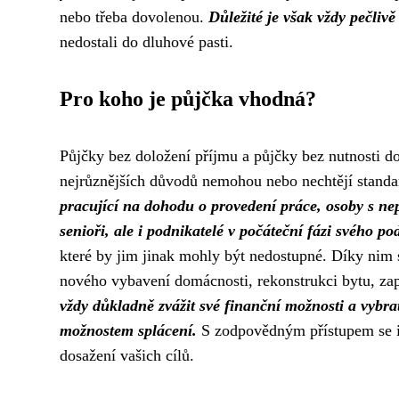
nebo třeba dovolenou.
Důležité je však vždy pečliv
nedostali do dluhové pasti.
Pro koho je půjčka vhodná?
Půjčky bez doložení příjmu a půjčky bez nutnosti do
nejrůznějších důvodů nemohou nebo nechtějí stand
pracující na dohodu o provedení práce, osoby s n
senioři, ale i podnikatelé v počáteční fázi svého po
které by jim jinak mohly být nedostupné. Díky nim si
nového vybavení domácnosti, rekonstrukci bytu, zap
vždy důkladně zvážit své finanční možnosti a vybr
možnostem splácení.
S zodpovědným přístupem se i 
dosažení vašich cílů.