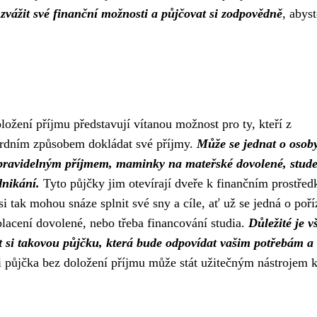
ě zvážit své finanční možnosti a půjčovat si zodpovědně
, abyst
ložení příjmu představují vítanou možnost pro ty, kteří z
ardním způsobem dokládat své příjmy.
Může se jednat o osob
epravidelným příjmem, maminky na mateřské dovolené, stude
dnikání.
Tyto půjčky jim otevírají dveře k finančním prostře
 tak mohou snáze splnit své sny a cíle, ať už se jedná o poří
lacení dovolené, nebo třeba financování studia.
Důležité je v
at si takovou půjčku, která bude odpovídat vašim potřebám a
půjčka bez doložení příjmu může stát užitečným nástrojem 