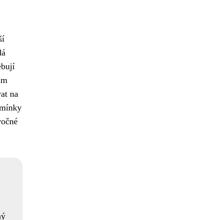
ší
dá
ebují
rum
vat na
dmínky
ročné
ný