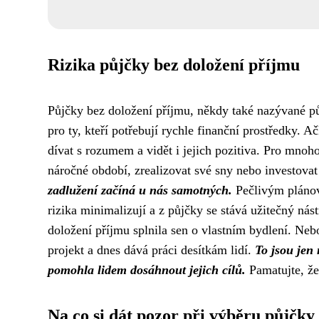
Rizika půjčky bez doložení příjmu
Půjčky bez doložení příjmu, někdy také nazývané půj
pro ty, kteří potřebují rychle finanční prostředky. Ač
dívat s rozumem a vidět i jejich pozitiva. Pro mnoho
náročné období, zrealizovat své sny nebo investova
zadlužení začíná u nás samotných.
Pečlivým plánov
rizika minimalizují a z půjčky se stává užitečný nást
doložení příjmu splnila sen o vlastním bydlení. Nebo
projekt a dnes dává práci desítkám lidí.
To jsou jen
pomohla lidem dosáhnout jejich cílů.
Pamatujte, že
Na co si dát pozor při výběru půjčky