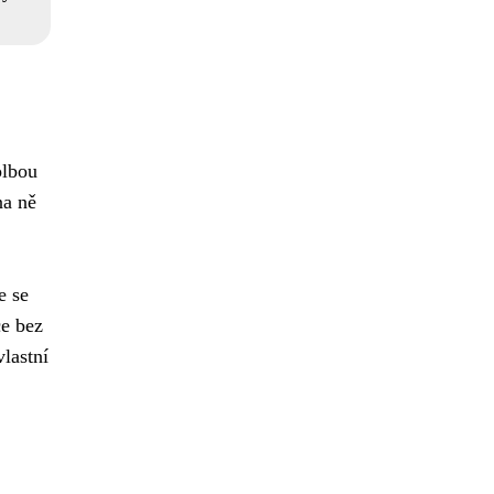
olbou
na ně
e se
ce bez
vlastní