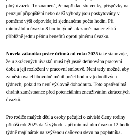
plný úvazek. To znamená, že například stravenky, příspěvky na
penzijní připojištění nebo další výhody jsou poskytovány v
poměrné výši odpovídající sjednanému počtu hodin. Při
minimálním úvazku 8 hodin týdně tak zaměstnanec získá
přibližně jednu pětinu benefitů oproti plnému úvazku.
Novela zákoníku práce účinná od roku 2025
také stanovuje,
že u zkrácených úvazků musí být jasně definována pracovní
doba a její rozložení v pracovní smlouvě. Není tedy možné, aby
zaměstnavatel libovolně měnil počet hodin v jednotlivých
týdnech, pokud to není výslovně dohodnuto. Toto opatření má
chránit zaměstnance před potenciálním zneužíváním zkrácených
úvazků.
Pro rodiče malých dětí a osoby pečující o závislé členy rodiny
přináší rok 2025 další výhodu - při minimálním úvazku 12 hodin
týdně mají nárok na zvýšenou daňovou slevu na poplatníka.