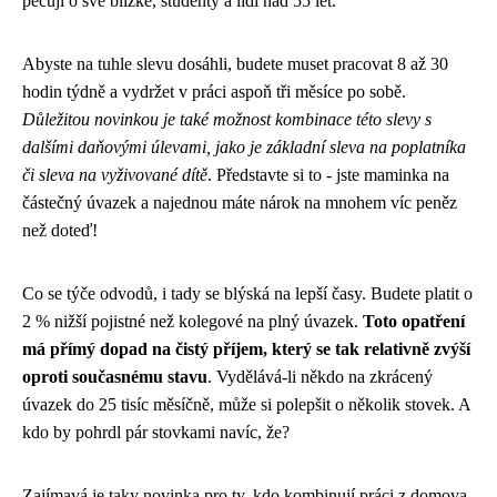
pečují o své blízké, studenty a lidi nad 55 let.
Abyste na tuhle slevu dosáhli, budete muset pracovat 8 až 30
hodin týdně a vydržet v práci aspoň tři měsíce po sobě.
Důležitou novinkou je také možnost kombinace této slevy s
dalšími daňovými úlevami, jako je základní sleva na poplatníka
či sleva na vyživované dítě
. Představte si to - jste maminka na
částečný úvazek a najednou máte nárok na mnohem víc peněz
než doteď!
Co se týče odvodů, i tady se blýská na lepší časy. Budete platit o
2 % nižší pojistné než kolegové na plný úvazek.
Toto opatření
má přímý dopad na čistý příjem, který se tak relativně zvýší
oproti současnému stavu
. Vydělává-li někdo na zkrácený
úvazek do 25 tisíc měsíčně, může si polepšit o několik stovek. A
kdo by pohrdl pár stovkami navíc, že?
Zajímavá je taky novinka pro ty, kdo kombinují práci z domova