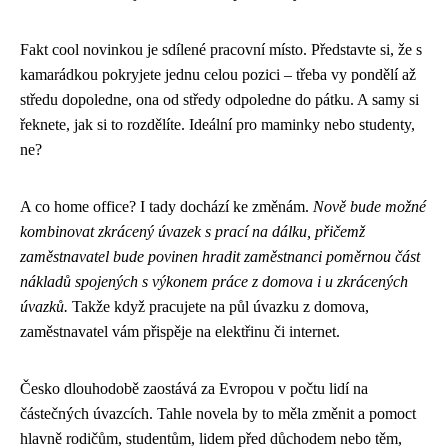
Fakt cool novinkou je sdílené pracovní místo. Představte si, že s
kamarádkou pokryjete jednu celou pozici – třeba vy pondělí až
středu dopoledne, ona od středy odpoledne do pátku. A samy si
řeknete, jak si to rozdělíte. Ideální pro maminky nebo studenty,
ne?
A co home office? I tady dochází ke změnám.
Nově bude možné
kombinovat zkrácený úvazek s prací na dálku, přičemž
zaměstnavatel bude povinen hradit zaměstnanci poměrnou část
nákladů spojených s výkonem práce z domova i u zkrácených
úvazků.
Takže když pracujete na půl úvazku z domova,
zaměstnavatel vám přispěje na elektřinu či internet.
Česko dlouhodobě zaostává za Evropou v počtu lidí na
částečných úvazcích. Tahle novela by to měla změnit a pomoct
hlavně rodičům, studentům, lidem před důchodem nebo těm,