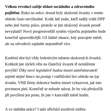
Velkou revoluci zažije oblast sociálního a zdravotního
pojištění.
Ruku na srdce, dosud byly zkrácené úvazky v tomto
ohledu často nevýhodné. Kolik lidí znáte, kteří raději volili DPP
nebo jiné formy práce, protože se jim zkrácený úvazek prostě
nevyplatil? Nový progresivnější systém výpočtu pojistného bude
konečně spravedlivější. Už žádné situace, kdy pracujete méně,
ale na odvodech zaplatíte nepoměrně více.
Kariérní růst byl vždy bolestivým místem zkrácených úvazků.
Kolikrát jste slyšeli větu na částečný úvazek tě nemůžeme
povýšit?
Díky nové legislativě budou muset zaměstnavatelé
zajistit stejné šance na postup i vzdělávání bez ohledu na typ
úvazku.
Větší firmy dokonce budou muset vykazovat, jak tuto
povinnost plní. Konečně se nebude stávat, že by vás přeskočili
při povýšení jen proto, že jste v kanceláři méně hodin.
A co stabilita práce? I tady přichází pozitivní změny.