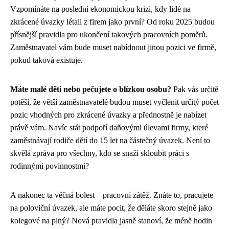
Vzpomínáte na poslední ekonomickou krizi, kdy lidé na
zkrácené úvazky létali z firem jako první? Od roku 2025 budou
přísnější pravidla pro ukončení takových pracovních poměrů.
Zaměstnavatel vám bude muset nabídnout jinou pozici ve firmě,
pokud taková existuje.
Máte malé děti nebo pečujete o blízkou osobu?
Pak vás určitě
potěší, že větší zaměstnavatelé budou muset vyčlenit určitý počet
pozic vhodných pro zkrácené úvazky a přednostně je nabízet
právě vám. Navíc stát podpoří daňovými úlevami firmy, které
zaměstnávají rodiče dětí do 15 let na částečný úvazek. Není to
skvělá zpráva pro všechny, kdo se snaží skloubit práci s
rodinnými povinnostmi?
A nakonec ta věčná bolest – pracovní zátěž. Znáte to, pracujete
na poloviční úvazek, ale máte pocit, že děláte skoro stejně jako
kolegové na plný? Nová pravidla jasně stanoví, že méně hodin