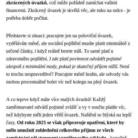
zkrácených úvazků
, což může pořádně zamíchat vašimi
financemi. Zkrácený úvazek je skvělá věc, ale ruku na srdce - je
potřeba dobře počítat.
Představte si situaci: pracujete jen na poloviční úvazek,
vyděláváte méně, ale sociální pojištění musíte platit minimálně z
určené částky, i když reálně berete míň. To samé platí u
zdravotního pojištění.
I zde platí povinnost odvádět pojistné
alespoň z minimální mzdy, pokud je skutečný příjem nižší.
Není
to trochu nespravedlivé? Pracujete méně hodin, ale odvody vás
mohou procentuálně bolet víc než kolegu na plný úvazek.
A co teprve když máte více malých úvazků! Každý
zaměstnavatel odvádí pojistné zvlášť a vy v součtu platíte víc,
než kdybyste měli jeden větší úvazek. Naštěstí se blýská na lepší
časy.
Od roku 2025 se však připravuje opatření, které by
mělo umožnit zohlednění celkového příjmu ze všech
zaměstnání při stanovení vyměřovacího základu
- konečně