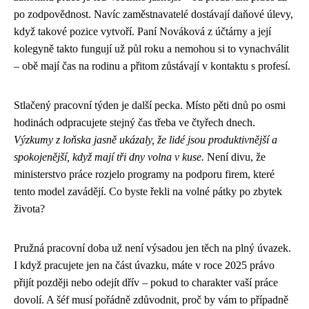
po zodpovědnost. Navíc zaměstnavatelé dostávají daňové úlevy,
když takové pozice vytvoří. Paní Nováková z účtárny a její
kolegyně takto fungují už půl roku a nemohou si to vynachválit
– obě mají čas na rodinu a přitom zůstávají v kontaktu s profesí.
Stlačený pracovní týden je další pecka. Místo pěti dnů po osmi
hodinách odpracujete stejný čas třeba ve čtyřech dnech.
Výzkumy z loňska jasně ukázaly, že lidé jsou produktivnější a
spokojenější, když mají tři dny volna v kuse.
Není divu, že
ministerstvo práce rozjelo programy na podporu firem, které
tento model zavádějí. Co byste řekli na volné pátky po zbytek
života?
Pružná pracovní doba už není výsadou jen těch na plný úvazek.
I když pracujete jen na část úvazku, máte v roce 2025 právo
přijít později nebo odejít dřív – pokud to charakter vaší práce
dovolí. A šéf musí pořádně zdůvodnit, proč by vám to případně