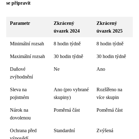
se připravit
Parametr
Zkrácený
Zkrácený
úvazek 2024
úvazek 2025
Minimální rozsah
8 hodin týdně
8 hodin týdně
Maximální rozsah
30 hodin týdně
30 hodin týdně
Daňové
Ne
Ano
zvýhodnění
Sleva na
Ano (pro vybrané
Rozšířeno na
pojistném
skupiny)
více skupin
Nárok na
Poměrná část
Poměrná část
dovolenou
Ochrana před
Standardní
Zvýšená
výpovědí