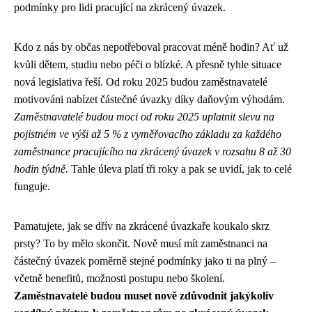
podmínky pro lidi pracující na zkrácený úvazek.
Kdo z nás by občas nepotřeboval pracovat méně hodin? Ať už
kvůli dětem, studiu nebo péči o blízké. A přesně tyhle situace
nová legislativa řeší. Od roku 2025 budou zaměstnavatelé
motivováni nabízet částečné úvazky díky daňovým výhodám.
Zaměstnavatelé budou moci od roku 2025 uplatnit slevu na
pojistném ve výši až 5 % z vyměřovacího základu za každého
zaměstnance pracujícího na zkrácený úvazek v rozsahu 8 až 30
hodin týdně.
Tahle úleva platí tři roky a pak se uvidí, jak to celé
funguje.
Pamatujete, jak se dřív na zkrácené úvazkaře koukalo skrz
prsty? To by mělo skončit. Nově musí mít zaměstnanci na
částečný úvazek poměrně stejné podmínky jako ti na plný –
včetně benefitů, možnosti postupu nebo školení.
Zaměstnavatelé budou muset nově zdůvodnit jakýkoliv