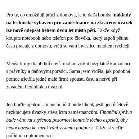
Pro ty, co umožňují práci z domova, je tu další bomba:
náklady
na technické vybavení pro zaměstnance na zkrácený úvazek
lze nově odepsat během dvou let místo pěti.
Takže když
koupíte notebook nebo telefon pro člověka, který aspoň pětinu
času pracuje z domova, vrátí se vám investice mnohem rychleji.
Menší firmy do 50 lidí navíc mohou získat bezplatné konzultace
s právníky a daňovými poradci. Sama jsem viděla, jak podobná
pomoc ušetřila jedné malé firmě spoustu času a nervů při
zavádění flexibilních úvazků.
Jen buďte opatrní - finanční úřad bude hlídat, jestli jen účelově
nezkracujete úvazky stávajícím zaměstnancům.
Finanční správa
bude věnovat zvýšenou pozornost kontrole těchto aspektů, aby
nedocházelo ke zneužívání systému podpory.
Takže si veďte
pořádnou dokumentaci!