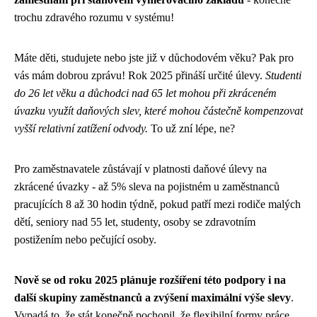
trochu zdravého rozumu v systému!
Máte děti, studujete nebo jste již v důchodovém věku? Pak pro
vás mám dobrou zprávu! Rok 2025 přináší určité úlevy.
Studenti
do 26 let věku a důchodci nad 65 let mohou při zkráceném
úvazku využít daňových slev, které mohou částečně kompenzovat
vyšší relativní zatížení odvody.
To už zní lépe, ne?
Pro zaměstnavatele zůstávají v platnosti daňové úlevy na
zkrácené úvazky - až 5% sleva na pojistném u zaměstnanců
pracujících 8 až 30 hodin týdně, pokud patří mezi rodiče malých
dětí, seniory nad 55 let, studenty, osoby se zdravotním
postižením nebo pečující osoby.
Nově se od roku 2025 plánuje rozšíření této podpory i na
další skupiny zaměstnanců a zvýšení maximální výše slevy
.
Vypadá to, že stát konečně pochopil, že flexibilní formy práce