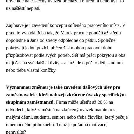
dříve lidé na částečný úvazek přicházeli o firemní benefity? To
už naštěstí neplatí.
Zajímavé je i zavedení konceptu sdíleného pracovního místa. V
praxi to vypadá třeba tak, že Marek pracuje pondělí až středu
dopoledne a Jana od středy odpoledne do pátku. Společně
pokrývají jednu pozici, přičemž si mohou pracovní dobu
přizpůsobovat podle svých potřeb. Šéf má práci pokrytou a oba
mají čas na své další aktivity – ať už jde o péči o děti, studium
nebo třeba vlastní koníčky.
Významnou změnou je také zavedení daňových úlev pro
zaměstnavatele, kteří nabízejí zkrácené úvazky specifickým
skupinám zaměstnanců.
Firma může ušetřit až 20 % na
odvodech, když zaměstná na zkrácený úvazek maminku s
malými dětmi, studenta, seniora nebo třeba člověka, který pečuje
o nemocného příbuzného. To už je pořádná motivace,
nemyslíte?