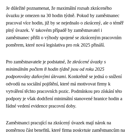
Je důležité poznamenat, že maximální rozsah zkráceného
úvazku je omezen na 30 hodin týdně. Pokud by zaměstnanec
pracoval více hodin, již by se nejednalo o zkrácený, ale o téměř
plný úvazek. V takovém případě by zaměstnavatel i
zaměstnanec přišli o výhody spojené se zkráceným pracovním
poměrem, které nová legislativa pro rok 2025 přináší.
Pro zaměstnavatele je podstatné, že
zkrácené úvazky s
minimálním počtem 8 hodin týdně jsou od roku 2025
podporovány daňovými úlevami
. Konkrétně se jedná o snížení
odvodů na sociální pojištění, které má motivovat firmy k
vytváření těchto pracovních pozic. Podmínkou pro získání této
podpory je však dodržení minimální stanovené hranice hodin a
řádné vedení evidence pracovní doby.
Zaměstnanci pracující na zkrácený úvazek mají nárok na
poměrnou část benefitů, které firma poskytuje zaměstnancům na