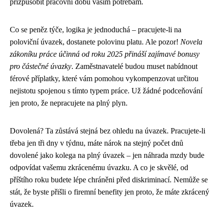
přizpůsobit pracovní dobu vašim potřebám.
Co se peněz týče, logika je jednoduchá – pracujete-li na
poloviční úvazek, dostanete polovinu platu. Ale pozor!
Novela
zákoníku práce účinná od roku 2025 přináší zajímavé bonusy
pro částečné úvazky
. Zaměstnavatelé budou muset nabídnout
férové příplatky, které vám pomohou vykompenzovat určitou
nejistotu spojenou s tímto typem práce. Už žádné podceňování
jen proto, že nepracujete na plný plyn.
Dovolená? Ta zůstává stejná bez ohledu na úvazek. Pracujete-li
třeba jen tři dny v týdnu, máte nárok na stejný počet dnů
dovolené jako kolega na plný úvazek – jen náhrada mzdy bude
odpovídat vašemu zkrácenému úvazku. A co je skvělé, od
příštího roku budete lépe chráněni před diskriminací. Nemůže se
stát, že byste přišli o firemní benefity jen proto, že máte zkrácený
úvazek.