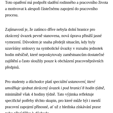
Toto opatření má podpořit sladění rodinného a pracovního života
a motivovat k alespoň částečnému zapojení do pracovního
procesu.
Zajímavostí je, že zatímco dříve nebyla dolní hranice pro
zkrácený úvazek pevně stanovena, nová úprava přináší jasné
vymezení. Důvodem je snaha předejít situacím, kdy byly
uzavírány smlouvy na symbolické úvazky v rozsahu jednotek
hodin měsíčně, které neposkytovaly zaměstnancům dostatečné
zajištění a často sloužily pouze k obcházení pracovněprávních
předpisů.
Pro studenty a důchodce platí
speciální ustanovení, které
umožňuje sjednat zkrácený úvazek i pod hranicí 8 hodin týdně
,
minimálně však 4 hodiny týdně. Tato výjimka reflektuje
specifické potřeby těchto skupin, pro které může být i menší
pracovní zapojení přínosné, ať už z hlediska získávání praxe