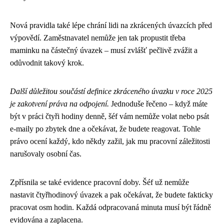
Nová pravidla také lépe chrání lidi na zkrácených úvazcích před
výpovědí. Zaměstnavatel nemůže jen tak propustit třeba
maminku na částečný úvazek – musí zvlášť pečlivě zvážit a
odůvodnit takový krok.
Další důležitou součástí definice zkráceného úvazku v roce 2025
je zakotvení práva na odpojení.
Jednoduše řečeno – když máte
být v práci čtyři hodiny denně, šéf vám nemůže volat nebo psát
e-maily po zbytek dne a očekávat, že budete reagovat. Tohle
právo ocení každý, kdo někdy zažil, jak mu pracovní záležitosti
narušovaly osobní čas.
Zpřísnila se také evidence pracovní doby. Šéf už nemůže
nastavit čtyřhodinový úvazek a pak očekávat, že budete fakticky
pracovat osm hodin. Každá odpracovaná minuta musí být řádně
evidována a zaplacena.