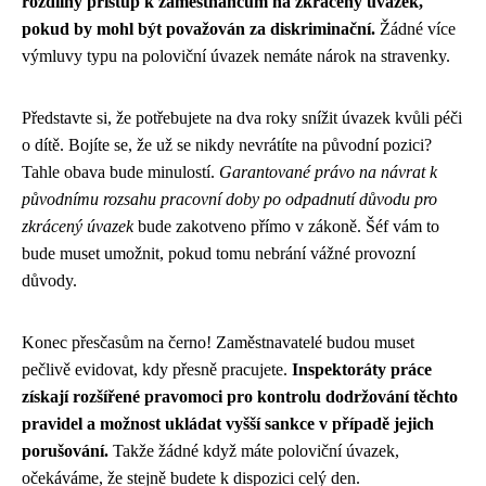
rozdílný přístup k zaměstnancům na zkrácený úvazek,
pokud by mohl být považován za diskriminační.
Žádné více
výmluvy typu na poloviční úvazek nemáte nárok na stravenky.
Představte si, že potřebujete na dva roky snížit úvazek kvůli péči
o dítě. Bojíte se, že už se nikdy nevrátíte na původní pozici?
Tahle obava bude minulostí.
Garantované právo na návrat k
původnímu rozsahu pracovní doby po odpadnutí důvodu pro
zkrácený úvazek
bude zakotveno přímo v zákoně. Šéf vám to
bude muset umožnit, pokud tomu nebrání vážné provozní
důvody.
Konec přesčasům na černo! Zaměstnavatelé budou muset
pečlivě evidovat, kdy přesně pracujete.
Inspektoráty práce
získají rozšířené pravomoci pro kontrolu dodržování těchto
pravidel a možnost ukládat vyšší sankce v případě jejich
porušování.
Takže žádné když máte poloviční úvazek,
očekáváme, že stejně budete k dispozici celý den.