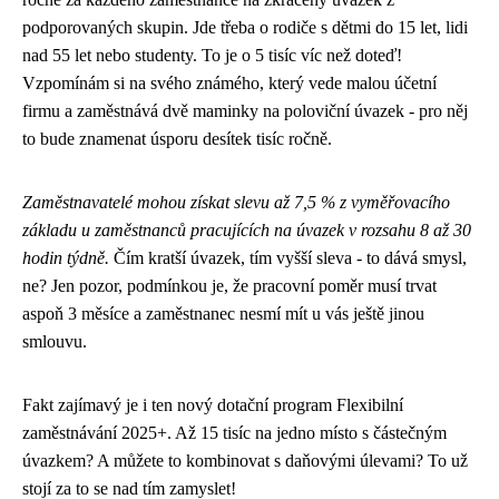
podporovaných skupin. Jde třeba o rodiče s dětmi do 15 let, lidi
nad 55 let nebo studenty. To je o 5 tisíc víc než doteď!
Vzpomínám si na svého známého, který vede malou účetní
firmu a zaměstnává dvě maminky na poloviční úvazek - pro něj
to bude znamenat úsporu desítek tisíc ročně.
Zaměstnavatelé mohou získat slevu až 7,5 % z vyměřovacího
základu u zaměstnanců pracujících na úvazek v rozsahu 8 až 30
hodin týdně.
Čím kratší úvazek, tím vyšší sleva - to dává smysl,
ne? Jen pozor, podmínkou je, že pracovní poměr musí trvat
aspoň 3 měsíce a zaměstnanec nesmí mít u vás ještě jinou
smlouvu.
Fakt zajímavý je i ten nový dotační program Flexibilní
zaměstnávání 2025+. Až 15 tisíc na jedno místo s částečným
úvazkem? A můžete to kombinovat s daňovými úlevami? To už
stojí za to se nad tím zamyslet!