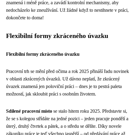
znamená i méně práce, a zavádí kontrolní mechanismy, aby
nedocházelo ke zneužívání. Už žádné když to nestihnete v práci,
dokončete to doma!
Flexibilní formy zkráceného úvazku
Flexibilní formy zkráceného úvazku
Pracovní trh se mění před očima a rok 2025 přináší řadu novinek
v oblasti zkrácených úvazků. Už dávno neplatí, že zkrácený
úvazek znamená jen poloviční práci – dnes je to pestrá paleta
možností, jak skloubit práci s osobním životem.
Sdílené pracovní místo
se stalo hitem roku 2025. Představte si,
že se s kolegou střídáte na jedné pozici – jeden pracuje pondělí a
úterý, druhý čtvrtek a pátek, a o středu se dělíte. Díky novele
zákoníku práce je teď všechno jasnější – od předávání práce až