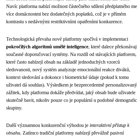
Navíc platforma nabízí možnost částečného sdílení předplatného me
více domácnostmi bez dodatečných poplatků, což je v přímém
kontrastu s nedávnými restriktivními opatřeními konkurence.
Technologická převaha nové platformy spočívá v implementaci
pokročilých algoritmů umělé inteligence
, které dalece překonávaj
současné doporučovací systémy. Na rozdíl od stávajících platforem,
které často nabízejí obsah na základě jednoduchých vzorců
sledovanosti, nový systém analyzuje emocionální reakce diváků,
kontext sledování a dokonce i biometrické údaje (pokud k tomu
uživatel dá souhlas). Výsledkem je bezprecedentně personalizovaný
zážitek, kdy platforma dokáže předvídat, jaký obsah bude uživatele
skutečně bavit, nikoliv pouze co je populární u podobné demografi
skupiny.
Další významnou konkurenční výhodou je
interaktivní přístup k
obsahu
. Zatímco tradiční platformy nabízejí převážně pasivní