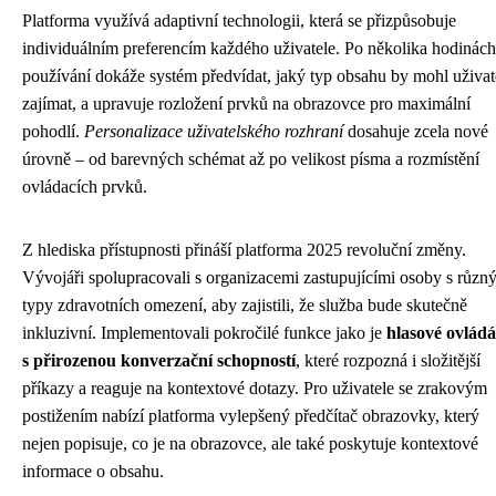
Platforma využívá adaptivní technologii, která se přizpůsobuje
individuálním preferencím každého uživatele. Po několika hodinách
používání dokáže systém předvídat, jaký typ obsahu by mohl uživat
zajímat, a upravuje rozložení prvků na obrazovce pro maximální
pohodlí.
Personalizace uživatelského rozhraní
dosahuje zcela nové
úrovně – od barevných schémat až po velikost písma a rozmístění
ovládacích prvků.
Z hlediska přístupnosti přináší platforma 2025 revoluční změny.
Vývojáři spolupracovali s organizacemi zastupujícími osoby s různ
typy zdravotních omezení, aby zajistili, že služba bude skutečně
inkluzivní. Implementovali pokročilé funkce jako je
hlasové ovládá
s přirozenou konverzační schopností
, které rozpozná i složitější
příkazy a reaguje na kontextové dotazy. Pro uživatele se zrakovým
postižením nabízí platforma vylepšený předčítač obrazovky, který
nejen popisuje, co je na obrazovce, ale také poskytuje kontextové
informace o obsahu.