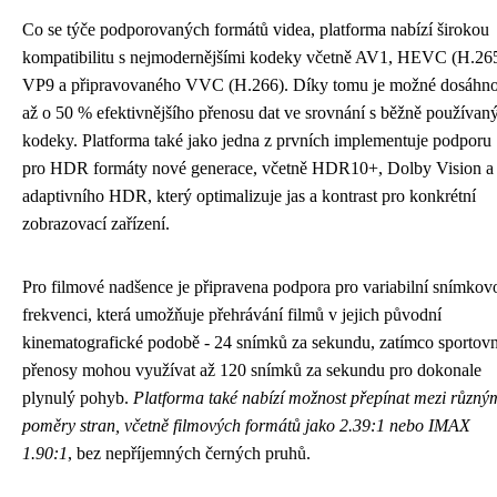
Co se týče podporovaných formátů videa, platforma nabízí širokou
kompatibilitu s nejmodernějšími kodeky včetně AV1, HEVC (H.265
VP9 a připravovaného VVC (H.266). Díky tomu je možné dosáhno
až o 50 % efektivnějšího přenosu dat ve srovnání s běžně používan
kodeky. Platforma také jako jedna z prvních implementuje podporu
pro HDR formáty nové generace, včetně HDR10+, Dolby Vision a
adaptivního HDR, který optimalizuje jas a kontrast pro konkrétní
zobrazovací zařízení.
Pro filmové nadšence je připravena podpora pro variabilní snímkov
frekvenci, která umožňuje přehrávání filmů v jejich původní
kinematografické podobě - 24 snímků za sekundu, zatímco sportovn
přenosy mohou využívat až 120 snímků za sekundu pro dokonale
plynulý pohyb.
Platforma také nabízí možnost přepínat mezi různý
poměry stran, včetně filmových formátů jako 2.39:1 nebo IMAX
1.90:1
, bez nepříjemných černých pruhů.