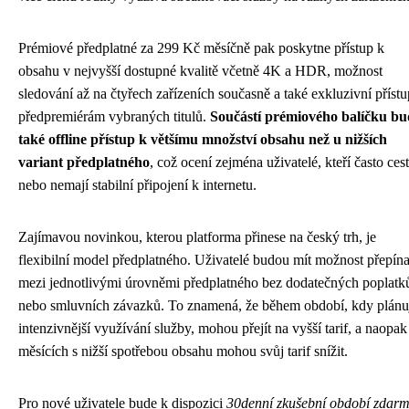
Prémiové předplatné za 299 Kč měsíčně pak poskytne přístup k
obsahu v nejvyšší dostupné kvalitě včetně 4K a HDR, možnost
sledování až na čtyřech zařízeních současně a také exkluzivní přístu
předpremiérám vybraných titulů.
Součástí prémiového balíčku bu
také offline přístup k většímu množství obsahu než u nižších
variant předplatného
, což ocení zejména uživatelé, kteří často cest
nebo nemají stabilní připojení k internetu.
Zajímavou novinkou, kterou platforma přinese na český trh, je
flexibilní model předplatného. Uživatelé budou mít možnost přepína
mezi jednotlivými úrovněmi předplatného bez dodatečných poplatk
nebo smluvních závazků. To znamená, že během období, kdy plánu
intenzivnější využívání služby, mohou přejít na vyšší tarif, a naopak
měsících s nižší spotřebou obsahu mohou svůj tarif snížit.
Pro nové uživatele bude k dispozici
30denní zkušební období zdar