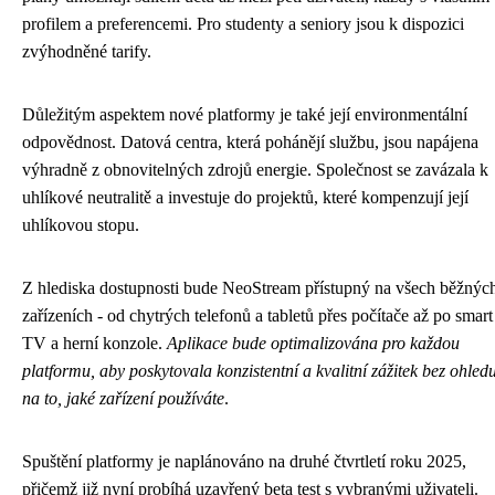
profilem a preferencemi. Pro studenty a seniory jsou k dispozici
zvýhodněné tarify.
Důležitým aspektem nové platformy je také její environmentální
odpovědnost. Datová centra, která pohánějí službu, jsou napájena
výhradně z obnovitelných zdrojů energie. Společnost se zavázala k
uhlíkové neutralitě a investuje do projektů, které kompenzují její
uhlíkovou stopu.
Z hlediska dostupnosti bude NeoStream přístupný na všech běžnýc
zařízeních - od chytrých telefonů a tabletů přes počítače až po smart
TV a herní konzole.
Aplikace bude optimalizována pro každou
platformu, aby poskytovala konzistentní a kvalitní zážitek bez ohled
na to, jaké zařízení používáte
.
Spuštění platformy je naplánováno na druhé čtvrtletí roku 2025,
přičemž již nyní probíhá uzavřený beta test s vybranými uživateli.