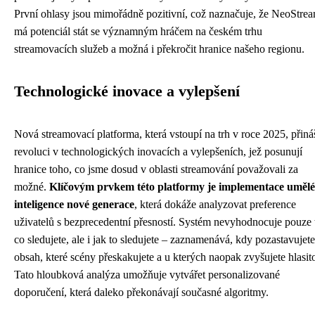
První ohlasy jsou mimořádně pozitivní, což naznačuje, že NeoStre
má potenciál stát se významným hráčem na českém trhu
streamovacích služeb a možná i překročit hranice našeho regionu.
Technologické inovace a vylepšení
Nová streamovací platforma, která vstoupí na trh v roce 2025, přiná
revoluci v technologických inovacích a vylepšeních, jež posunují
hranice toho, co jsme dosud v oblasti streamování považovali za
možné.
Klíčovým prvkem této platformy je implementace umělé
inteligence nové generace
, která dokáže analyzovat preference
uživatelů s bezprecedentní přesností. Systém nevyhodnocuje pouze 
co sledujete, ale i jak to sledujete – zaznamenává, kdy pozastavujete
obsah, které scény přeskakujete a u kterých naopak zvyšujete hlasito
Tato hloubková analýza umožňuje vytvářet personalizované
doporučení, která daleko překonávají současné algoritmy.