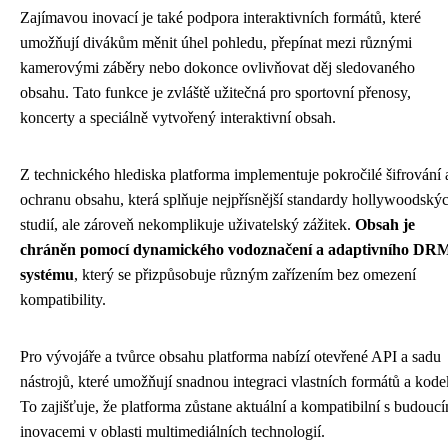
Zajímavou inovací je také podpora interaktivních formátů, které
umožňují divákům měnit úhel pohledu, přepínat mezi různými
kamerovými záběry nebo dokonce ovlivňovat děj sledovaného
obsahu. Tato funkce je zvláště užitečná pro sportovní přenosy,
koncerty a speciálně vytvořený interaktivní obsah.
Z technického hlediska platforma implementuje pokročilé šifrování 
ochranu obsahu, která splňuje nejpřísnější standardy hollywoodský
studií, ale zároveň nekomplikuje uživatelský zážitek.
Obsah je
chráněn pomocí dynamického vodoznačení a adaptivního DR
systému
, který se přizpůsobuje různým zařízením bez omezení
kompatibility.
Pro vývojáře a tvůrce obsahu platforma nabízí otevřené API a sadu
nástrojů, které umožňují snadnou integraci vlastních formátů a kode
To zajišťuje, že platforma zůstane aktuální a kompatibilní s budouc
inovacemi v oblasti multimediálních technologií.