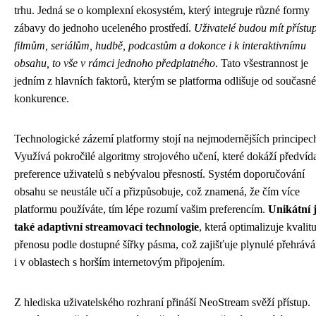
trhu. Jedná se o komplexní ekosystém, který integruje různé formy
zábavy do jednoho uceleného prostředí.
Uživatelé budou mít přístu
filmům, seriálům, hudbě, podcastům a dokonce i k interaktivnímu
obsahu, to vše v rámci jednoho předplatného
. Tato všestrannost je
jedním z hlavních faktorů, kterým se platforma odlišuje od současné
konkurence.
Technologické zázemí platformy stojí na nejmodernějších principec
Využívá pokročilé algoritmy strojového učení, které dokáží předvíd
preference uživatelů s nebývalou přesností. Systém doporučování
obsahu se neustále učí a přizpůsobuje, což znamená, že čím více
platformu používáte, tím lépe rozumí vašim preferencím.
Unikátní 
také adaptivní streamovací technologie
, která optimalizuje kvalit
přenosu podle dostupné šířky pásma, což zajišťuje plynulé přehrává
i v oblastech s horším internetovým připojením.
Z hlediska uživatelského rozhraní přináší NeoStream svěží přístup.