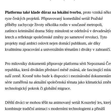
Platforma také klade důraz na lokální tvorbu
, proto vzniká něko
ryze českých projektů. Připravovaný komediální seriál Pražské
příběhy zachycuje životy několika rodin v současné metropoli,
zatímco kriminální drama Stíny minulosti se odehrává v devadesátý
letech a reflektuje společenské změny po sametové revoluci. Tyto
projekty mají ambici oslovit nejen domácí publikum, ale díky
kvalitnímu zpracování a univerzálním tématům i diváky v zahraničí.
Pro milovníky dokumentů připravuje platforma sérii Nepoznaná Če
republika, která divákům představí méně známá, ale fascinující míst
naší země. Kromě toho bude k dispozici i mezinárodní dokumentárn
série zaměřená na aktuální společenská témata jako klimatická změn
technologický pokrok či globální migrace.
Dětští diváci se mohou těšit na animovaný seriál Kouzelný les, kter
kombinuje tradiční animaci s moderními technologiemi a přináší