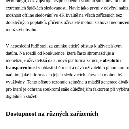
technologii, což zajišťuje bezprecedentní stabilitu streamování i při
extrémních špičkách sledovanosti. Navíc jako první v odvětví nabíz
možnost offline sledování ve 4K kvalitě na všech zařízeních bez
dodatečných poplatků, přičemž uživatelé mohou stahovat neomeze
množství obsahu.
V neposlední řadě stojí za zmínku etický přístup k uživatelským
datům. Na rozdíl od konkurence, která často shromažďuje a
monetizuje uživatelská data, nová platforma zaručuje
absolutní
transparentnost
v oblasti sběru dat a dává uživatelům plnou kontr
nad tím, jaké informace o jejich sledovacích návycích mohou být
využívány. Tento přístup rezonuje zejména u mladší generace divák
pro které je ochrana soukromí stále důležitějším faktorem při výběru
digitálních služeb.
Dostupnost na různých zařízeních