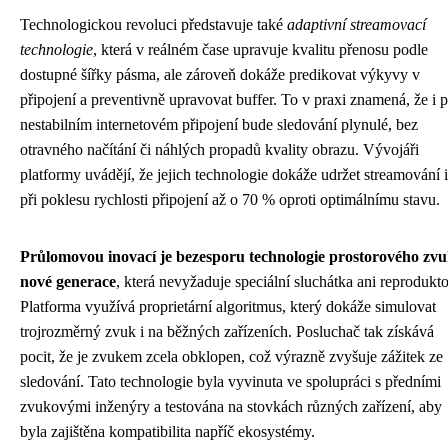
Technologickou revoluci představuje také
adaptivní streamovací
technologie
, která v reálném čase upravuje kvalitu přenosu podle
dostupné šířky pásma, ale zároveň dokáže predikovat výkyvy v
připojení a preventivně upravovat buffer. To v praxi znamená, že i p
nestabilním internetovém připojení bude sledování plynulé, bez
otravného načítání či náhlých propadů kvality obrazu. Vývojáři
platformy uvádějí, že jejich technologie dokáže udržet streamování i
při poklesu rychlosti připojení až o 70 % oproti optimálnímu stavu.
Průlomovou inovací je bezesporu technologie prostorového zv
nové generace
, která nevyžaduje speciální sluchátka ani reprodukto
Platforma využívá proprietární algoritmus, který dokáže simulovat
trojrozměrný zvuk i na běžných zařízeních. Posluchač tak získává
pocit, že je zvukem zcela obklopen, což výrazně zvyšuje zážitek ze
sledování. Tato technologie byla vyvinuta ve spolupráci s předními
zvukovými inženýry a testována na stovkách různých zařízení, aby
byla zajištěna kompatibilita napříč ekosystémy.