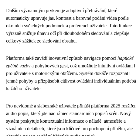
Dalším významným prvkem je adaptivní přehrávání, které
automaticky upravuje jas, kontrast a barevné podání videa podle
okolních světelných podmínek a preferencí uživatele. Tato funkce
výrazně snižuje únavu očí při dlouhodobém sledování a zlepšuje
celkový zážitek ze sledování obsahu.
Platforma také zavádí inovativní způsob navigace pomocí
haptické
zpětné vazby
a pohybových gest, což umožňuje intuitivní ovládání i
pro uživatele s motorickými obtížemi. Systém dokáže rozpoznat i
jemné pohyby a přizpůsobit citlivost ovládání individuálním potřeb
každého uživatele.
Pro nevidomé a slabozraké uživatele přináší platforma 2025 rozšíře
audio popis, který jde nad rámec standardních popisů scén. Nový
systém poskytuje kontextuální informace o náladě, atmosféře a
vizuálních detailech, které jsou klíčové pro pochopení příběhu, ale