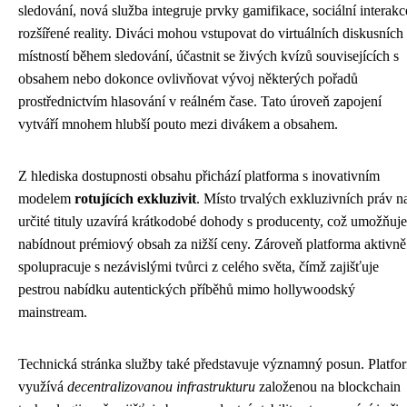
sledování, nová služba integruje prvky gamifikace, sociální interakc
rozšířené reality. Diváci mohou vstupovat do virtuálních diskusních
místností během sledování, účastnit se živých kvízů souvisejících s
obsahem nebo dokonce ovlivňovat vývoj některých pořadů
prostřednictvím hlasování v reálném čase. Tato úroveň zapojení
vytváří mnohem hlubší pouto mezi divákem a obsahem.
Z hlediska dostupnosti obsahu přichází platforma s inovativním
modelem
rotujících exkluzivit
. Místo trvalých exkluzivních práv n
určité tituly uzavírá krátkodobé dohody s producenty, což umožňuje
nabídnout prémiový obsah za nižší ceny. Zároveň platforma aktivně
spolupracuje s nezávislými tvůrci z celého světa, čímž zajišťuje
pestrou nabídku autentických příběhů mimo hollywoodský
mainstream.
Technická stránka služby také představuje významný posun. Platfo
využívá
decentralizovanou infrastrukturu
založenou na blockchain