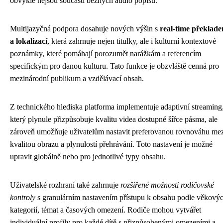
obvykle nejsou součástí běžných audio popisů.
Multijazyčná podpora dosahuje nových výšin s
real-time překlad
a lokalizací
, která zahrnuje nejen titulky, ale i kulturní kontextové
poznámky, které pomáhají porozumět narážkám a referencím
specifickým pro danou kulturu. Tato funkce je obzvláště cenná pro
mezinárodní publikum a vzdělávací obsah.
Z technického hlediska platforma implementuje adaptivní streaming
který plynule přizpůsobuje kvalitu videa dostupné šířce pásma, ale
zároveň umožňuje uživatelům nastavit preferovanou rovnováhu me
kvalitou obrazu a plynulostí přehrávání. Toto nastavení je možné
upravit globálně nebo pro jednotlivé typy obsahu.
Uživatelské rozhraní také zahrnuje
rozšířené možnosti rodičovské
kontroly
s granulárním nastavením přístupu k obsahu podle věkový
kategorií, témat a časových omezení. Rodiče mohou vytvářet
individuální profily pro každé dítě s přizpůsobenými omezeními a