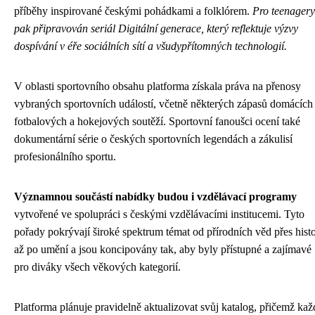
příběhy inspirované českými pohádkami a folklórem.
Pro teenagery
pak připravován seriál Digitální generace, který reflektuje výzvy
dospívání v éře sociálních sítí a všudypřítomných technologií.
V oblasti sportovního obsahu platforma získala práva na přenosy
vybraných sportovních událostí, včetně některých zápasů domácích
fotbalových a hokejových soutěží. Sportovní fanoušci ocení také
dokumentární série o českých sportovních legendách a zákulisí
profesionálního sportu.
Významnou součástí nabídky budou i vzdělávací programy
vytvořené ve spolupráci s českými vzdělávacími institucemi. Tyto
pořady pokrývají široké spektrum témat od přírodních věd přes histo
až po umění a jsou koncipovány tak, aby byly přístupné a zajímavé
pro diváky všech věkových kategorií.
Platforma plánuje pravidelně aktualizovat svůj katalog, přičemž ka