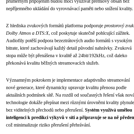
průměrným připojením budou moci využívat prémiový obsah bez
nepříjemného ukládání do vyrovnávací paměti nebo snížení kvality.
Z hlediska zvukových formátů platforma podporuje
prostorový zvuk
Dolby Atmos a DTS:X
, což poskytuje skutečně pohlcující zážitek.
Audiofily potěší podpora bezeztrátových audio formátů s vysokým
bitrate, které zachovávají každý detail původní nahrávky. Zvuková
stopa může být přenášena v kvalitě až 24bit/192kHz, což daleko
překonává kvalitu běžných streamovacích služeb.
Významným pokrokem je implementace adaptivního streamování
nové generace, které dynamicky upravuje kvalitu přenosu podle
aktuálních podmínek sítě. Na rozdíl od současných řešení však nov
technologie dokáže přepínat mezi různými úrovněmi kvality plynule
bez viditelných přechodů nebo přerušení.
Systém využívá umělou
inteligenci k predikci výkyvů v síti a připravuje se na ně přede
což minimalizuje riziko přerušení přehrávání.