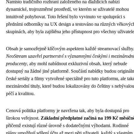
Namísto tradičního rozhraní založeného na dlaždicích nabízí
dynamické, trojrozměrné prostředí, ve kterém se uživatelé mohou
intuitivně pohybovat. Toto řešení bylo vyvinuto ve spolupráci s
předními odborníky na UX design a testováno na různých věkovýc
skupinách, aby byla zajištěna jeho přístupnost pro všechny uživatele
Obsah je samozřejmě klíčovým aspektem každé streamovací služby
NeoStream uzavřel partnerství s významnými českými i mezinárodn
producenty
, aby mohl nabídnout exkluzivní obsah, který nebude
dostupný na žádné jiné platformě. Součástí nabídky budou origináln
české seriály a filmy vytvořené speciálně pro tuto platformu, ale tak
mezinárodní tituly, které budou lokalizovány do češtiny s nebývalo
péčí a kvalitou.
Cenová politika platformy je navržena tak, aby byla dostupná pro
širokou veřejnost.
Základní předplatné začíná na 199 Kč měsíčn
přičemž existují různé úrovně s dodatečnými výhodami. Rodinné
plány umožňují sdílení účtu až mezi pěti uživateli, každý s vlastním