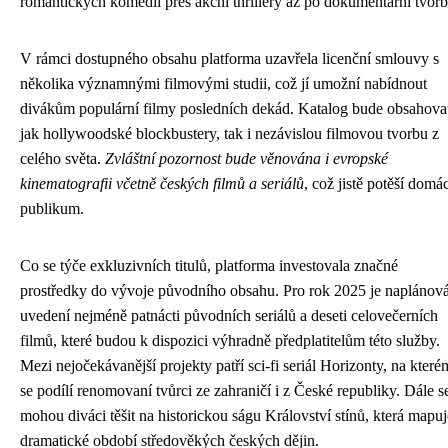
romantických komedií přes akční thrillery až po dokumentární tvorb
V rámci dostupného obsahu platforma uzavřela licenční smlouvy s
několika významnými filmovými studii, což jí umožní nabídnout
divákům populární filmy posledních dekád. Katalog bude obsahova
jak hollywoodské blockbustery, tak i nezávislou filmovou tvorbu z
celého světa.
Zvláštní pozornost bude věnována i evropské
kinematografii včetně českých filmů a seriálů
, což jistě potěší domác
publikum.
Co se týče exkluzivních titulů, platforma investovala značné
prostředky do vývoje původního obsahu. Pro rok 2025 je naplánov
uvedení nejméně patnácti původních seriálů a deseti celovečerních
filmů, které budou k dispozici výhradně předplatitelům této služby.
Mezi nejočekávanější projekty patří sci-fi seriál Horizonty, na které
se podílí renomovaní tvůrci ze zahraničí i z České republiky. Dále s
mohou diváci těšit na historickou ságu Království stínů, která mapuj
dramatické období středověkých českých dějin.