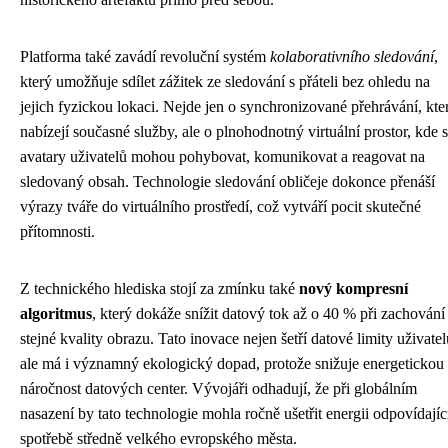
Platforma také zavádí revoluční systém
kolaborativního sledování
,
který umožňuje sdílet zážitek ze sledování s přáteli bez ohledu na
jejich fyzickou lokaci. Nejde jen o synchronizované přehrávání, kte
nabízejí současné služby, ale o plnohodnotný virtuální prostor, kde 
avatary uživatelů mohou pohybovat, komunikovat a reagovat na
sledovaný obsah. Technologie sledování obličeje dokonce přenáší
výrazy tváře do virtuálního prostředí, což vytváří pocit skutečné
přítomnosti.
Z technického hlediska stojí za zmínku také
nový kompresní
algoritmus
, který dokáže snížit datový tok až o 40 % při zachování
stejné kvality obrazu. Tato inovace nejen šetří datové limity uživatel
ale má i významný ekologický dopad, protože snižuje energetickou
náročnost datových center. Vývojáři odhadují, že při globálním
nasazení by tato technologie mohla ročně ušetřit energii odpovídajíc
spotřebě středně velkého evropského města.