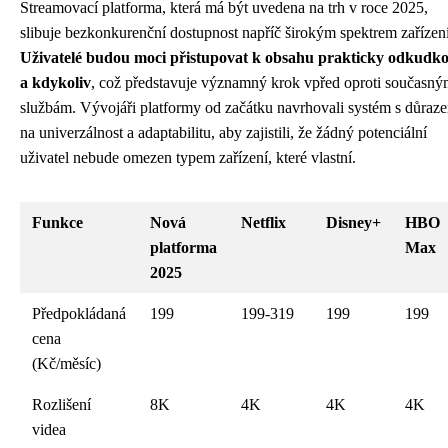
Streamovací platforma, která má být uvedena na trh v roce 2025,
slibuje bezkonkurenční dostupnost napříč širokým spektrem zařízení
Uživatelé budou moci přistupovat k obsahu prakticky odkudko
a kdykoliv
, což představuje významný krok vpřed oproti současn
službám. Vývojáři platformy od začátku navrhovali systém s důraz
na univerzálnost a adaptabilitu, aby zajistili, že žádný potenciální
uživatel nebude omezen typem zařízení, které vlastní.
Funkce
Nová
Netflix
Disney+
HBO
platforma
Max
2025
Předpokládaná
199
199-319
199
199
cena
(Kč/měsíc)
Rozlišení
8K
4K
4K
4K
videa