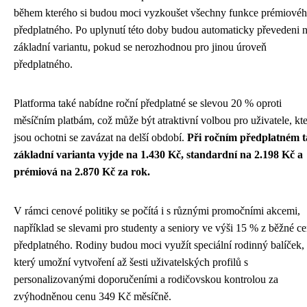
během kterého si budou moci vyzkoušet všechny funkce prémiové
předplatného. Po uplynutí této doby budou automaticky převedeni 
základní variantu, pokud se nerozhodnou pro jinou úroveň
předplatného.
Platforma také nabídne roční předplatné se slevou 20 % oproti
měsíčním platbám, což může být atraktivní volbou pro uživatele, kte
jsou ochotni se zavázat na delší období.
Při ročním předplatném 
základní varianta vyjde na 1.430 Kč, standardní na 2.198 Kč a
prémiová na 2.870 Kč za rok.
V rámci cenové politiky se počítá i s různými promočními akcemi,
například se slevami pro studenty a seniory ve výši 15 % z běžné c
předplatného. Rodiny budou moci využít speciální rodinný balíček,
který umožní vytvoření až šesti uživatelských profilů s
personalizovanými doporučeními a rodičovskou kontrolou za
zvýhodněnou cenu 349 Kč měsíčně.