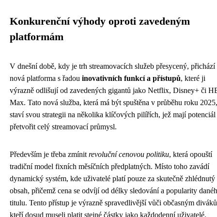
Konkurenční výhody oproti zavedeným
platformám
V dnešní době, kdy je trh streamovacích služeb přesycený, přichází
nová platforma s řadou
inovativních funkcí a přístupů
, které ji
výrazně odlišují od zavedených gigantů jako Netflix, Disney+ či 
Max. Tato nová služba, která má být spuštěna v průběhu roku 2025
staví svou strategii na několika klíčových pilířích, jež mají potenciál
přetvořit celý streamovací průmysl.
Především je třeba zmínit
revoluční cenovou politiku
, která opouští
tradiční model fixních měsíčních předplatných. Místo toho zavádí
dynamický systém, kde uživatelé platí pouze za skutečně zhlédnutý
obsah, přičemž cena se odvíjí od délky sledování a popularity dané
titulu. Tento přístup je výrazně spravedlivější vůči občasným divák
kteří dosud museli platit stejné částky jako každodenní uživatelé.