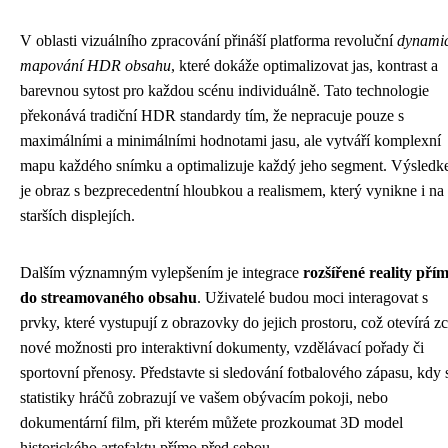
V oblasti vizuálního zpracování přináší platforma revoluční
dynami
mapování HDR obsahu
, které dokáže optimalizovat jas, kontrast a
barevnou sytost pro každou scénu individuálně. Tato technologie
překonává tradiční HDR standardy tím, že nepracuje pouze s
maximálními a minimálními hodnotami jasu, ale vytváří komplexní
mapu každého snímku a optimalizuje každý jeho segment. Výsled
je obraz s bezprecedentní hloubkou a realismem, který vynikne i na
starších displejích.
Dalším významným vylepšením je integrace
rozšířené reality pří
do streamovaného obsahu
. Uživatelé budou moci interagovat s
prvky, které vystupují z obrazovky do jejich prostoru, což otevírá zc
nové možnosti pro interaktivní dokumenty, vzdělávací pořady či
sportovní přenosy. Představte si sledování fotbalového zápasu, kdy 
statistiky hráčů zobrazují ve vašem obývacím pokoji, nebo
dokumentární film, při kterém můžete prozkoumat 3D model
historického artefaktu přímo před sebou.