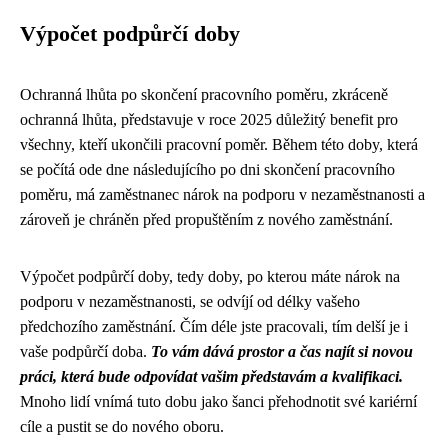
Výpočet podpůrčí doby
Ochranná lhůta po skončení pracovního poměru, zkráceně
ochranná lhůta, představuje v roce 2025 důležitý benefit pro
všechny, kteří ukončili pracovní poměr. Během této doby, která
se počítá ode dne následujícího po dni skončení pracovního
poměru, má zaměstnanec nárok na podporu v nezaměstnanosti a
zároveň je chráněn před propuštěním z nového zaměstnání.
Výpočet podpůrčí doby, tedy doby, po kterou máte nárok na
podporu v nezaměstnanosti, se odvíjí od délky vašeho
předchozího zaměstnání. Čím déle jste pracovali, tím delší je i
vaše podpůrčí doba.
To vám dává prostor a čas najít si novou
práci, která bude odpovídat vašim představám a kvalifikaci.
Mnoho lidí vnímá tuto dobu jako šanci přehodnotit své kariérní
cíle a pustit se do nového oboru.