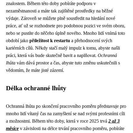
znalostem. Během této doby pobíráte podporu v
nezaměstnanosti a máte tak zajištěné prostředky na běžné
výdaje. Zároveň se můžete plně soustředit na hledání nové
práce, ať už se rozhodnete pro podobnou pozici ve svém oboru,
nebo se pustíte do něčeho úplně nového. Mnoho lidí vnímá toto
období jako
příležitost k restartu
a přehodnocení svých
kariérních cílů. Někdy stačí malý impulz k tomu, abyste našli
práci, která vás bude skutečně bavit a naplňovat.
Ochranná
lhůta
vám dává prostor a čas, abyste tuto změnu uskutečnili s
vědomím, že máte jisté zázemí.
Délka ochranné lhůty
Ochranná lhůta po skončení pracovního poměru představuje pro
mnoho lidí vítaný čas na zamyšlení se nad svými profesními cíli
a možnostmi. Během této doby, která v roce 2025 trvá
2 až 3
měsíce
v závislosti na délce trvání pracovního poměru, pobíráte