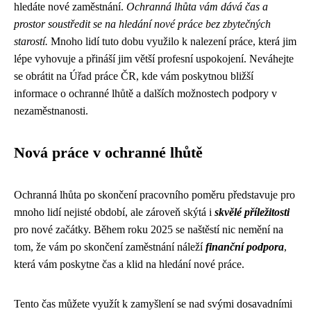
hledáte nové zaměstnání.
Ochranná lhůta vám dává čas a
prostor soustředit se na hledání nové práce bez zbytečných
starostí.
Mnoho lidí tuto dobu využilo k nalezení práce, která jim
lépe vyhovuje a přináší jim větší profesní uspokojení. Neváhejte
se obrátit na Úřad práce ČR, kde vám poskytnou bližší
informace o ochranné lhůtě a dalších možnostech podpory v
nezaměstnanosti.
Nová práce v ochranné lhůtě
Ochranná lhůta po skončení pracovního poměru představuje pro
mnoho lidí nejisté období, ale zároveň skýtá i
skvělé příležitosti
pro nové začátky. Během roku 2025 se naštěstí nic nemění na
tom, že vám po skončení zaměstnání náleží
finanční podpora
,
která vám poskytne čas a klid na hledání nové práce.
Tento čas můžete využít k zamyšlení se nad svými dosavadními