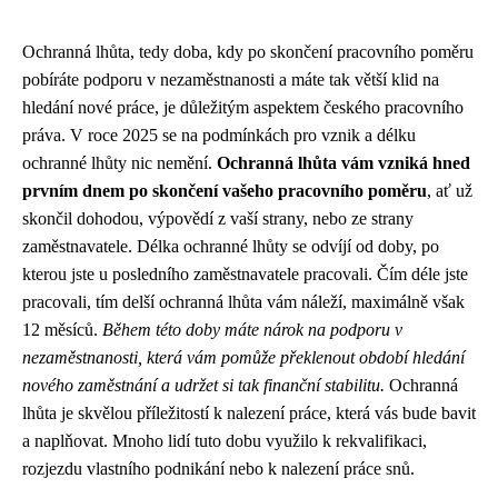
Ochranná lhůta, tedy doba, kdy po skončení pracovního poměru
pobíráte podporu v nezaměstnanosti a máte tak větší klid na
hledání nové práce, je důležitým aspektem českého pracovního
práva. V roce 2025 se na podmínkách pro vznik a délku
ochranné lhůty nic nemění.
Ochranná lhůta vám vzniká hned
prvním dnem po skončení vašeho pracovního poměru
, ať už
skončil dohodou, výpovědí z vaší strany, nebo ze strany
zaměstnavatele. Délka ochranné lhůty se odvíjí od doby, po
kterou jste u posledního zaměstnavatele pracovali. Čím déle jste
pracovali, tím delší ochranná lhůta vám náleží, maximálně však
12 měsíců.
Během této doby máte nárok na podporu v
nezaměstnanosti, která vám pomůže překlenout období hledání
nového zaměstnání a udržet si tak finanční stabilitu.
Ochranná
lhůta je skvělou příležitostí k nalezení práce, která vás bude bavit
a naplňovat. Mnoho lidí tuto dobu využilo k rekvalifikaci,
rozjezdu vlastního podnikání nebo k nalezení práce snů.