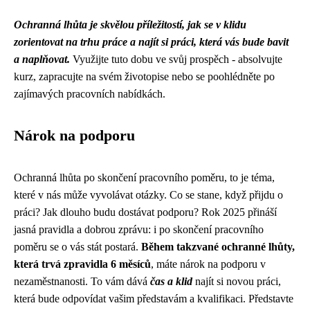
Ochranná lhůta je skvělou příležitostí, jak se v klidu
zorientovat na trhu práce a najít si práci, která vás bude bavit
a naplňovat.
Využijte tuto dobu ve svůj prospěch - absolvujte
kurz, zapracujte na svém životopise nebo se poohlédněte po
zajímavých pracovních nabídkách.
Nárok na podporu
Ochranná lhůta po skončení pracovního poměru, to je téma,
které v nás může vyvolávat otázky. Co se stane, když přijdu o
práci? Jak dlouho budu dostávat podporu? Rok 2025 přináší
jasná pravidla a dobrou zprávu: i po skončení pracovního
poměru se o vás stát postará.
Během takzvané ochranné lhůty,
která trvá zpravidla 6 měsíců
, máte nárok na podporu v
nezaměstnanosti. To vám dává
čas a klid
najít si novou práci,
která bude odpovídat vašim představám a kvalifikaci. Představte