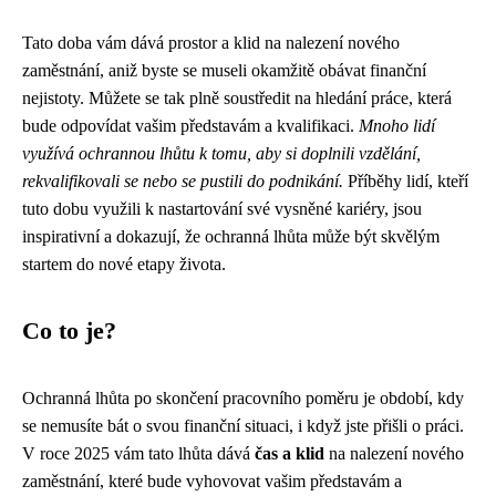
Tato doba vám dává prostor a klid na nalezení nového
zaměstnání, aniž byste se museli okamžitě obávat finanční
nejistoty. Můžete se tak plně soustředit na hledání práce, která
bude odpovídat vašim představám a kvalifikaci.
Mnoho lidí
využívá ochrannou lhůtu k tomu, aby si doplnili vzdělání,
rekvalifikovali se nebo se pustili do podnikání.
Příběhy lidí, kteří
tuto dobu využili k nastartování své vysněné kariéry, jsou
inspirativní a dokazují, že ochranná lhůta může být skvělým
startem do nové etapy života.
Co to je?
Ochranná lhůta po skončení pracovního poměru je období, kdy
se nemusíte bát o svou finanční situaci, i když jste přišli o práci.
V roce 2025 vám tato lhůta dává
čas a klid
na nalezení nového
zaměstnání, které bude vyhovovat vašim představám a