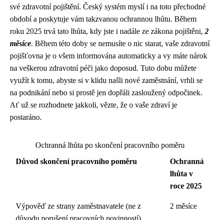
své zdravotní pojištění. Český systém myslí i na toto přechodné
období a poskytuje vám takzvanou ochrannou lhůtu. Během
roku 2025 trvá tato lhůta, kdy jste i nadále ze zákona pojištěni,
2
měsíce
. Během této doby se nemusíte o nic starat, vaše zdravotní
pojišťovna je o všem informována automaticky a vy máte nárok
na veškerou zdravotní péči jako doposud. Tuto dobu můžete
využít k tomu, abyste si v klidu našli nové zaměstnání, vrhli se
na podnikání nebo si prostě jen dopřáli zasloužený odpočinek.
Ať už se rozhodnete jakkoli, vězte, že o vaše zdraví je
postaráno.
Ochranná lhůta po skončení pracovního poměru
Důvod skončení pracovního poměru
Ochranná
lhůta v
roce 2025
Výpověď ze strany zaměstnavatele (ne z
2 měsíce
důvodu porušení pracovních povinností)