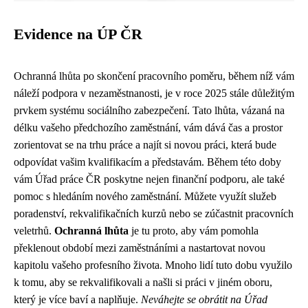
Evidence na ÚP ČR
Ochranná lhůta po skončení pracovního poměru, během níž vám
náleží podpora v nezaměstnanosti, je v roce 2025 stále důležitým
prvkem systému sociálního zabezpečení. Tato lhůta, vázaná na
délku vašeho předchozího zaměstnání, vám dává čas a prostor
zorientovat se na trhu práce a najít si novou práci, která bude
odpovídat vašim kvalifikacím a představám. Během této doby
vám Úřad práce ČR poskytne nejen finanční podporu, ale také
pomoc s hledáním nového zaměstnání. Můžete využít služeb
poradenství, rekvalifikačních kurzů nebo se zúčastnit pracovních
veletrhů.
Ochranná lhůta
je tu proto, aby vám pomohla
překlenout období mezi zaměstnáními a nastartovat novou
kapitolu vašeho profesního života. Mnoho lidí tuto dobu využilo
k tomu, aby se rekvalifikovali a našli si práci v jiném oboru,
který je více baví a naplňuje.
Neváhejte se obrátit na Úřad