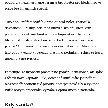
podporu v nezaměstnanosti a máte tak prostor pro hledání nové
práce bez finančních starostí.
Tuto dobu můžete využít k prohloubení svých znalostí a
dovedností. Existuje celá řada kurzů a školení, které vám
pomohou zvýšit vaši konkurenceschopnost na trhu práce.
Možná jste vždy snili o tom, že se budete věnovat něčemu
jinému? Ochranná lhůta vám dává šanci zkusit to! Mnoho lidí
tuto dobu využilo k rozjezdu vlastního podnikání a dnes se těší z
úspěchu a nezávislosti.
Pamatujte, že ukončení pracovního poměru není konec, ale spíše
začátek nové kapitoly. Díky ochranné lhůtě máte jedinečnou
možnost přehodnotit své priority, načerpat nové síly a vykročit
vstříc novým pracovním výzvám s optimismem a nadšením.
Kdy vzniká?