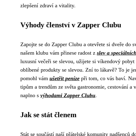
zlepšení zdraví a vitality.
Výhody členství v Zapper Clubu
Zapojte se do Zapper Clubu a otevřete si dveře do 
našem klubu vám přinese radost z
slev a speciálníc
luxusní večeři se slevou, užijete si víkendový pob
oblíbené produkty se slevou. Zní to lákavě? To je j
pomohl vám
ušetřit peníze
při tom, co vás baví. Na
tipům a trendům ze světa gastronomie, cestování a vo
naplno s
výhodami Zapper Clubu
.
Jak se stát členem
Stát se součástí naší přátelské komunity nadšenců 