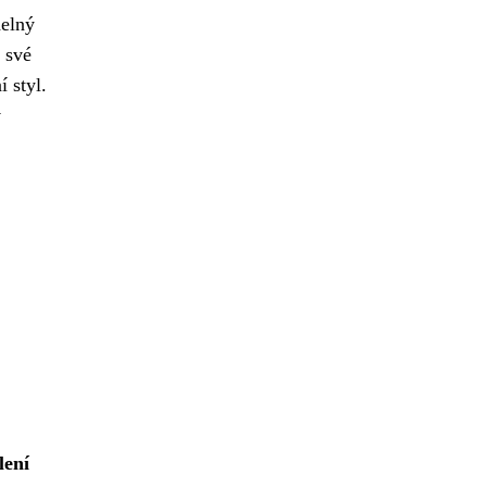
delný
 své
 styl.
v
lení