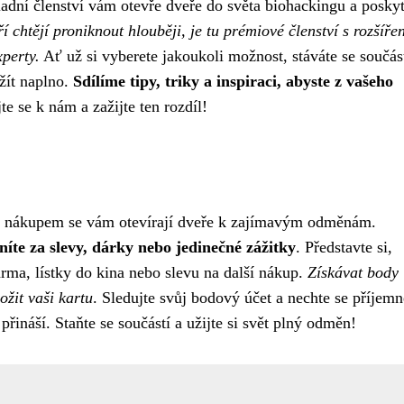
adní členství vám otevře dveře do světa biohackingu a posky
ří chtějí proniknout hlouběji, je tu prémiové členství s rozšíře
perty.
Ať už si vyberete jakoukoli možnost, stáváte se součás
 žít naplno.
Sdílíme tipy, triky a inspiraci, abyste z vašeho
te se k nám a zažijte ten rozdíl!
m nákupem se vám otevírají dveře k zajímavým odměnám.
íte za slevy, dárky nebo jedinečné zážitky
. Představte si,
rma, lístky do kina nebo slevu na další nákup.
Získávat body
ožit vaši kartu
. Sledujte svůj bodový účet a nechte se příjemn
řináší. Staňte se součástí a užijte si svět plný odměn!