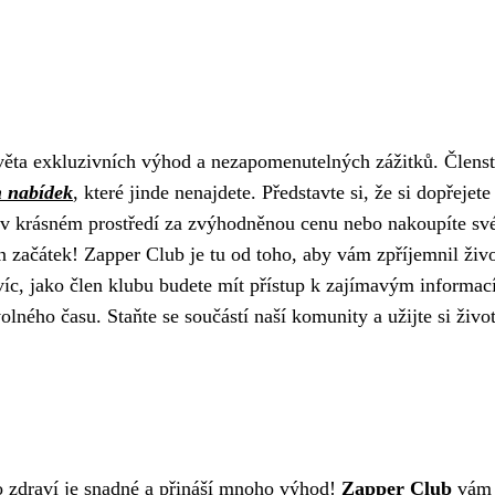
světa exkluzivních výhod a nezapomenutelných zážitků. Členst
h nabídek
, které jinde nenajdete. Představte si, že si dopřejete
yt v krásném prostředí za zvýhodněnou cenu nebo nakoupíte sv
en začátek! Zapper Club je tu od toho, aby vám zpříjemnil živo
víc, jako člen klubu budete mít přístup k zajímavým informac
lného času. Staňte se součástí naší komunity a užijte si živo
do zdraví je snadné a přináší mnoho výhod!
Zapper Club
vám