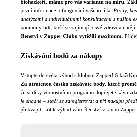
biohackeři, máme pro vás variantu na míru.
Zákl
první informace o fungování vašeho těla.
Pro ty, kte
analýzami a individuálními konzultacemi s našimi ex
komunity lidí, kteří se zajímají o své zdraví a chtějí
členství v Zapper Clubu vytěžili maximum.
Přidej
Získávání bodů za nákupy
Vstupte do světa výhod s klubem Zapper! S každý
Za utratenou částku získáváte body, které proměn
že si díky věrnostnímu programu dopřejete kávu zda
je snadné – stačí se zaregistrovat a při nákupu předl
překvapit, kolik výhod vám členství v klubu Zapper p