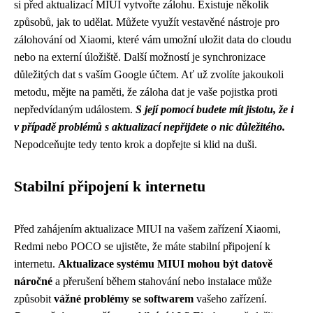
si před aktualizací MIUI vytvořte zálohu. Existuje několik
způsobů, jak to udělat. Můžete využít vestavěné nástroje pro
zálohování od Xiaomi, které vám umožní uložit data do cloudu
nebo na externí úložiště. Další možností je synchronizace
důležitých dat s vaším Google účtem. Ať už zvolíte jakoukoli
metodu, mějte na paměti, že záloha dat je vaše pojistka proti
nepředvídaným událostem.
S její pomocí budete mít jistotu, že i
v případě problémů s aktualizací nepřijdete o nic důležitého.
Nepodceňujte tedy tento krok a dopřejte si klid na duši.
Stabilní připojení k internetu
Před zahájením aktualizace MIUI na vašem zařízení Xiaomi,
Redmi nebo POCO se ujistěte, že máte stabilní připojení k
internetu.
Aktualizace systému MIUI mohou být datově
náročné
a přerušení během stahování nebo instalace může
způsobit
vážné problémy se softwarem
vašeho zařízení.