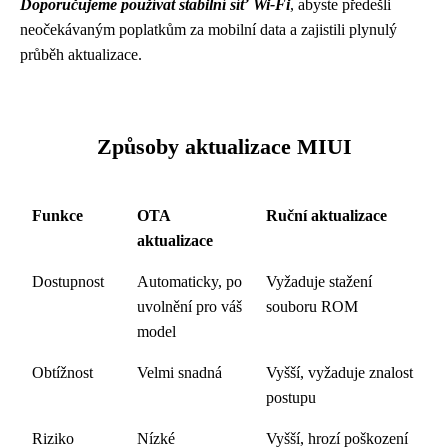
Doporučujeme používat stabilní síť Wi-Fi
, abyste předešli
neočekávaným poplatkům za mobilní data a zajistili plynulý
průběh aktualizace.
Způsoby aktualizace MIUI
Funkce
OTA
Ruční aktualizace
aktualizace
Dostupnost
Automaticky, po
Vyžaduje stažení
uvolnění pro váš
souboru ROM
model
Obtížnost
Velmi snadná
Vyšší, vyžaduje znalost
postupu
Riziko
Nízké
Vyšší, hrozí poškození