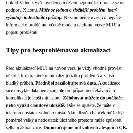
Pokud žádné z výše uvedených řešení nepomůže, obraťte se na
podporu Xiaomi.
Může se jednat o složitější problém, který
vyžaduje individuální přístup.
Nezapomeňte uvést co nejvíce
informací o problému, včetně modelu telefonu, verze MIUI a
popisu problému.
Tipy pro bezproblémovou aktualizaci
Před aktualizací MIUI na novou verzi je vždy vhodné provést
několik kroků, které minimalizují riziko problémů a zajistí
hladký průběh.
Předně si zazálohujte svá data.
Aktualizace
sice obvykle data nemažou, ale pro případ neočekávaných
komplikací je lepší mít jistotu.
Zálohovat můžete do počítače
nebo využít cloudové úložiště.
Dále se ujistěte, že máte v
telefonu dostatek volného místa. Aktualizační balíček může být
poměrně velký a nedostatek úložného prostoru může způsobit
selhání aktualizace.
Doporučujeme mít volných alespoň 5 GB.