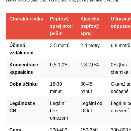
Charakteristika
Pepřový
Klasický
Ultrazvu
sprej proti
pepřový
odpuzov
psům
sprej
Účinná
3-5 metrů
2-4 metry
6-9 metrů
vzdálenost
Koncentrace
0,5-1,0%
1,3-2,0%
0% (bez
kapsaicinu
chemikáli
Doba účinku
15-30
30-45
Okamžité
minut
minut
dočasné
Legálnost v
Legální
Legální od
Legální b
ČR
bez
18 let
omezení
omezení
Cena
200-400
150-350
300-800 