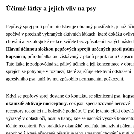
Účinné látky a jejich vliv na psy
Pepřový sprej proti psům představuje obranný prostředek, jehož úči
spočívá v precizně vybraných aktivních látkách, které dokážu ovlivn
chování a fyziologické reakce zvířete bez způsobení trvalých násled
Hlavní účinnou složkou pepřových sprejů určených proti psům
kapsaicin
, přírodní alkaloid získávaný z plodů paprik rodu Capsic
Tato látka je zodpovědná za pálivý účinek a její koncentrace v obr
sprejích se pohybuje v rozmezí, které zajišťuje efektivní odstrašení
agresivního psa, aniž by mu způsobilo permanentní poškození.
Když se pepřový sprej dostane do kontaktu se sliznicemi psa,
kapsa
okamžitě aktivuje nociceptory
, což jsou specializované nervové
receptory reagující na bolestivé podněty. U psů je tento efekt obzvlá
výrazný v oblasti očí, nosu a tlamy, kde se nachází vysoká koncentr
těchto receptorů. Pes prakticky okamžitě pociťuje intenzivní pálení 
nepohodlí, které přirozeně přerušuje jeho agresivní chování a nutí h