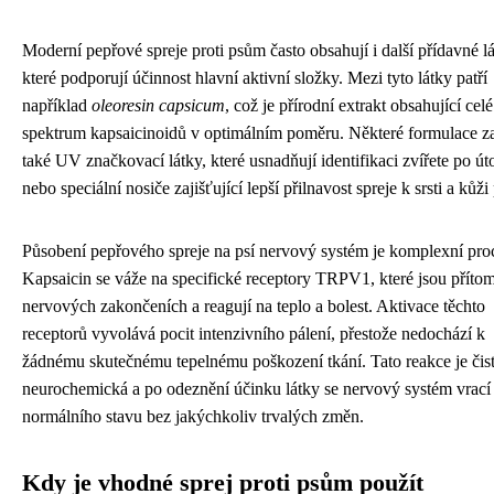
Moderní pepřové spreje proti psům často obsahují i další přídavné lá
které podporují účinnost hlavní aktivní složky. Mezi tyto látky patří
například
oleoresin capsicum
, což je přírodní extrakt obsahující celé
spektrum kapsaicinoidů v optimálním poměru. Některé formulace za
také UV značkovací látky, které usnadňují identifikaci zvířete po út
nebo speciální nosiče zajišťující lepší přilnavost spreje k srsti a kůži
Působení pepřového spreje na psí nervový systém je komplexní pro
Kapsaicin se váže na specifické receptory TRPV1, které jsou příto
nervových zakončeních a reagují na teplo a bolest. Aktivace těchto
receptorů vyvolává pocit intenzivního pálení, přestože nedochází k
žádnému skutečnému tepelnému poškození tkání. Tato reakce je čis
neurochemická a po odeznění účinku látky se nervový systém vrací
normálního stavu bez jakýchkoliv trvalých změn.
Kdy je vhodné sprej proti psům použít