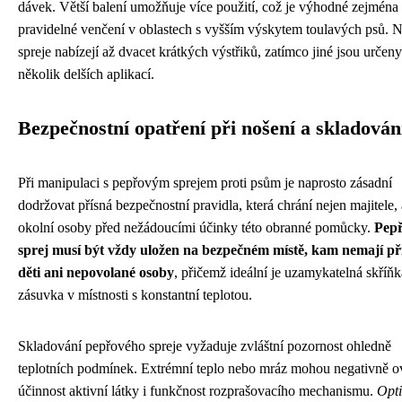
dávek. Větší balení umožňuje více použití, což je výhodné zejména
pravidelné venčení v oblastech s vyšším výskytem toulavých psů. N
spreje nabízejí až dvacet krátkých výstřiků, zatímco jiné jsou určen
několik delších aplikací.
Bezpečnostní opatření při nošení a skladován
Při manipulaci s pepřovým sprejem proti psům je naprosto zásadní
dodržovat přísná bezpečnostní pravidla, která chrání nejen majitele, 
okolní osoby před nežádoucími účinky této obranné pomůcky.
Pep
sprej musí být vždy uložen na bezpečném místě, kam nemají př
děti ani nepovolané osoby
, přičemž ideální je uzamykatelná skříň
zásuvka v místnosti s konstantní teplotou.
Skladování pepřového spreje vyžaduje zvláštní pozornost ohledně
teplotních podmínek. Extrémní teplo nebo mráz mohou negativně ov
účinnost aktivní látky i funkčnost rozprašovacího mechanismu.
Opt