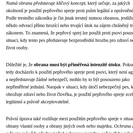
Nutná obrana představuje klíčový koncept
, který určuje, za jakých
okolností je použití pepřového spreje proti psům legální a oprávněné
Podle trestního zákoníku je čin jinak trestný nutnou obranou, jestliž
někdo odvrací přímo hrozící nebo trvající útok na zájem chráněný t
zákonem. To znamená, že pepřový sprej lze použít proti psovi pouz
situaci, kdy tento pes představuje bezprostřední hrozbu pro zdraví 
život osoby.
Důležité je, že
obrana musí být přiměřená intenzitě útoku
. Poku
tedy docházelo k použití pepřového spreje proti psovi, který není ag
a nepředstavuje žádné nebezpečí, mohlo by to být posouzeno jako
nepřiměřené jednání. Naopak v situaci, kdy útočí nebezpečný pes, k
ohrožuje zdraví nebo život člověka, je použití pepřového spreje zce
legitimní a právně akceptovatelné.
Právní úprava také rozlišuje mezi použitím pepřového spreje v situa
obrany vlastní osoby a obrany jiných osob nebo majetku.
Ochrana 