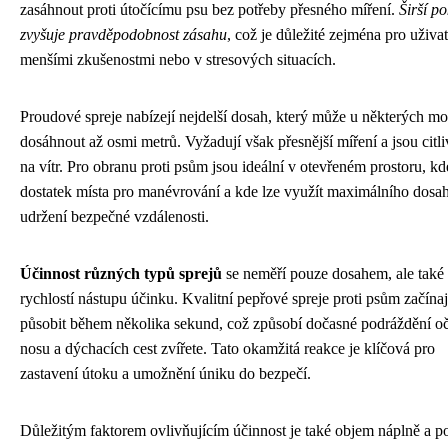
zasáhnout proti útočícímu psu bez potřeby přesného míření.
Širší po
zvyšuje pravděpodobnost zásahu
, což je důležité zejména pro uživat
menšími zkušenostmi nebo v stresových situacích.
Proudové spreje nabízejí nejdelší dosah, který může u některých m
dosáhnout až osmi metrů. Vyžadují však přesnější míření a jsou citli
na vítr. Pro obranu proti psům jsou ideální v otevřeném prostoru, kd
dostatek místa pro manévrování a kde lze využít maximálního dosa
udržení bezpečné vzdálenosti.
Účinnost různých typů sprejů
se neměří pouze dosahem, ale také
rychlostí nástupu účinku. Kvalitní pepřové spreje proti psům začínaj
působit během několika sekund, což způsobí dočasné podráždění oč
nosu a dýchacích cest zvířete. Tato okamžitá reakce je klíčová pro
zastavení útoku a umožnění úniku do bezpečí.
Důležitým faktorem ovlivňujícím účinnost je také objem náplně a p