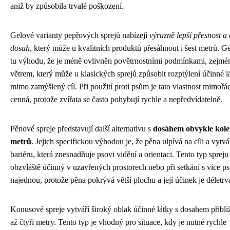
aniž by způsobila trvalé poškození.
Gelové varianty pepřových sprejů nabízejí
výrazně lepší přesnost a 
dosah
, který může u kvalitních produktů přesáhnout i šest metrů. G
tu výhodu, že je méně ovlivněn povětrnostními podmínkami, zejmé
větrem, který může u klasických sprejů způsobit rozptýlení účinné l
mimo zamýšlený cíl. Při použití proti psům je tato vlastnost mimořá
cenná, protože zvířata se často pohybují rychle a nepředvídatelně.
Pěnové spreje představují další alternativu s
dosáhem obvykle kole
metrů
. Jejich specifickou výhodou je, že pěna ulpívá na cíli a vytvá
bariéru, která znesnadňuje psovi vidění a orientaci. Tento typ spreju 
obzvláště účinný v uzavřených prostorech nebo při setkání s více p
najednou, protože pěna pokrývá větší plochu a její účinek je déletrva
Konusové spreje vytváří široký oblak účinné látky s dosahem přibliž
až čtyři metry. Tento typ je vhodný pro situace, kdy je nutné rychle