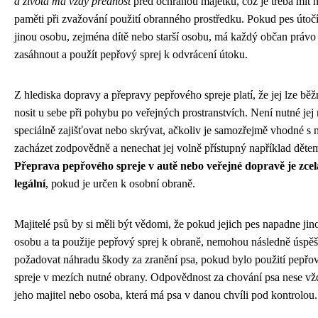
a života má vždy přednost
před ochranou majetku, což je třeba mít 
paměti při zvažování použití obranného prostředku. Pokud pes útoč
jinou osobu, zejména dítě nebo starší osobu, má každý občan právo
zasáhnout a použít pepřový sprej k odvrácení útoku.
Z hlediska dopravy a přepravy pepřového spreje platí, že jej lze běž
nosit u sebe při pohybu po veřejných prostranstvích. Není nutné jej 
speciálně zajišťovat nebo skrývat, ačkoliv je samozřejmě vhodné s 
zacházet zodpovědně a nenechat jej volně přístupný například děte
Přeprava pepřového spreje v autě nebo veřejné dopravě je zcel
legální
, pokud je určen k osobní obraně.
Majitelé psů by si měli být vědomi, že pokud jejich pes napadne jin
osobu a ta použije pepřový sprej k obraně, nemohou následně úspě
požadovat náhradu škody za zranění psa, pokud bylo použití pepřo
spreje v mezích nutné obrany. Odpovědnost za chování psa nese vž
jeho majitel nebo osoba, která má psa v danou chvíli pod kontrolou.