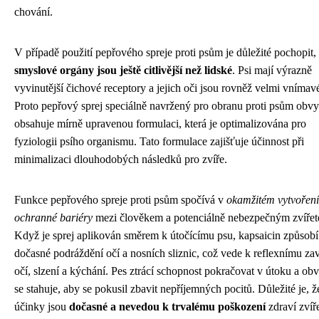
chování.
V případě použití pepřového spreje proti psům je důležité pochopit,
smyslové orgány jsou ještě citlivější než lidské
. Psi mají výrazně
vyvinutější čichové receptory a jejich oči jsou rovněž velmi vnímav
Proto pepřový sprej speciálně navržený pro obranu proti psům obvy
obsahuje mírně upravenou formulaci, která je optimalizována pro
fyziologii psího organismu. Tato formulace zajišťuje účinnost při
minimalizaci dlouhodobých následků pro zvíře.
Funkce pepřového spreje proti psům spočívá v
okamžitém vytvoření
ochranné bariéry
mezi člověkem a potenciálně nebezpečným zvíře
Když je sprej aplikován směrem k útočícímu psu, kapsaicin způsobí
dočasné podráždění očí a nosních sliznic, což vede k reflexnímu za
očí, slzení a kýchání. Pes ztrácí schopnost pokračovat v útoku a ob
se stahuje, aby se pokusil zbavit nepříjemných pocitů. Důležité je, ž
účinky jsou
dočasné a nevedou k trvalému poškození
zdraví zvíře