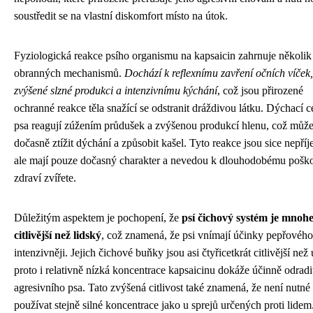
soustředit se na vlastní diskomfort místo na útok.
Fyziologická reakce psího organismu na kapsaicin zahrnuje několik
obranných mechanismů.
Dochází k reflexnímu zavření očních víček,
zvýšené slzné produkci a intenzivnímu kýchání
, což jsou přirozené
ochranné reakce těla snažící se odstranit dráždivou látku. Dýchací c
psa reagují zúžením průdušek a zvýšenou produkcí hlenu, což můž
dočasně ztížit dýchání a způsobit kašel. Tyto reakce jsou sice nepří
ale mají pouze dočasný charakter a nevedou k dlouhodobému pošk
zdraví zvířete.
Důležitým aspektem je pochopení, že
psí čichový systém je mnoh
citlivější než lidský
, což znamená, že psi vnímají účinky pepřového
intenzivněji. Jejich čichové buňky jsou asi čtyřicetkrát citlivější než u
proto i relativně nízká koncentrace kapsaicinu dokáže účinně odradi
agresivního psa. Tato zvýšená citlivost také znamená, že není nutné
používat stejně silné koncentrace jako u sprejů určených proti lidem