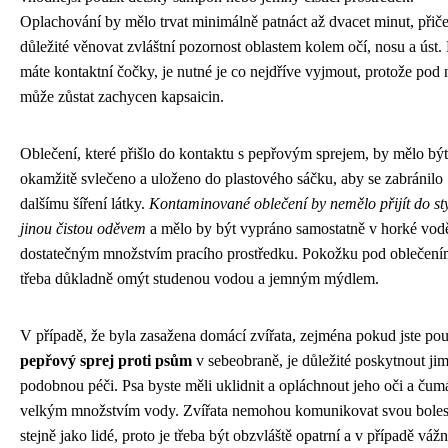
Oplachování by mělo trvat minimálně patnáct až dvacet minut, přič
důležité věnovat zvláštní pozornost oblastem kolem očí, nosu a úst
máte kontaktní čočky, je nutné je co nejdříve vyjmout, protože pod 
může zůstat zachycen kapsaicin.
Oblečení, které přišlo do kontaktu s pepřovým sprejem, by mělo být
okamžitě svlečeno a uloženo do plastového sáčku, aby se zabránilo
dalšímu šíření látky.
Kontaminované oblečení by nemělo přijít do st
jinou čistou oděvem
a mělo by být vypráno samostatně v horké vod
dostatečným množstvím pracího prostředku. Pokožku pod oblečení
třeba důkladně omýt studenou vodou a jemným mýdlem.
V případě, že byla zasažena domácí zvířata, zejména pokud jste pou
pepřový sprej proti psům
v sebeobraně, je důležité poskytnout ji
podobnou péči. Psa byste měli uklidnit a opláchnout jeho oči a čum
velkým množstvím vody. Zvířata nemohou komunikovat svou boles
stejně jako lidé, proto je třeba být obzvláště opatrní a v případě vážn