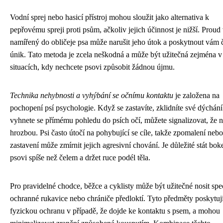
Vodní sprej nebo hasicí přístroj mohou sloužit jako alternativa k
pepřovému spreji proti psům, ačkoliv jejich účinnost je nižší. Proud
namířený do obličeje psa může narušit jeho útok a poskytnout vám 
únik. Tato metoda je zcela neškodná a může být užitečná zejména v
situacích, kdy nechcete psovi způsobit žádnou újmu.
Technika nehybnosti a vyhýbání se očnímu kontaktu
je založena na
pochopení psí psychologie. Když se zastavíte, zklidníte své dýchání
vyhnete se přímému pohledu do psích očí, můžete signalizovat, že n
hrozbou. Psi často útočí na pohybující se cíle, takže zpomalení nebo
zastavení může zmírnit jejich agresivní chování. Je důležité stát bo
psovi spíše než čelem a držet ruce podél těla.
Pro pravidelné chodce, běžce a cyklisty může být užitečné nosit spe
ochranné rukavice nebo chrániče předloktí. Tyto předměty poskytuj
fyzickou ochranu v případě, že dojde ke kontaktu s psem, a mohou