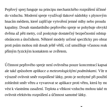
Pepřový sprej funguje na principu mechanického rozprášení účinné 
do vzduchu. Moderní spreje využívají tlakové nádobky s plynovým
hnacím médiem, které zajišťuje vytvoření jemné mlhy nebo proudu
kapaliny. Dosah standardního pepřového spreje se pohybuje obvykl
dvěma až pěti metry, což poskytuje dostatečný bezpečnostní odstup
obráncem a útočníkem. Některé modely určené specificky pro obra
proti psům mohou mít dosah ještě větší, což umožňuje včasnou reak
přímým fyzickým kontaktem se zvířetem.
Účinnost pepřového spreje není ovlivněna pouze koncentrací kapsai
ale také
způsobem aplikace a meteorologickými podmínkami
. Vítr
výrazně ovlivnit směr rozprášené látky, proto je nezbytné při použití
zohlednit směr větru a vyvarovat se aplikace proti větru, která by m
vést k vlastnímu zasažení. Teplota a vlhkost vzduchu mohou také m
ovlivnit efektivitu rozprášení a účinnost samotné látky.