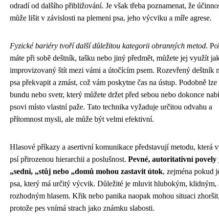
odradí od dalšího přibližování. Je však třeba poznamenat, že účinnos
může lišit v závislosti na plemeni psa, jeho výcviku a míře agrese.
Fyzické bariéry tvoří další důležitou kategorii obranných metod
. P
máte při sobě deštník, tašku nebo jiný předmět, můžete jej využít ja
improvizovaný štít mezi vámi a útočícím psem. Rozevřený deštník
psa překvapit a zmást, což vám poskytne čas na ústup. Podobně lze
bundu nebo svetr, který můžete držet před sebou nebo dokonce nab
psovi místo vlastní paže. Tato technika vyžaduje určitou odvahu a
přítomnost mysli, ale může být velmi efektivní.
Hlasové příkazy a asertivní komunikace představují metodu, která 
psí přirozenou hierarchii a poslušnost.
Pevné, autoritativní povely
„sedni, „stůj nebo „domů mohou zastavit útok
, zejména pokud j
psa, který má určitý výcvik. Důležité je mluvit hlubokým, klidným, 
rozhodným hlasem. Křik nebo panika naopak mohou situaci zhoršit
protože pes vnímá strach jako známku slabosti.