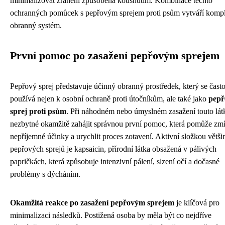
minimalizovat zranění způsobená kousnutím. Kombinace těchto
ochranných pomůcek s pepřovým sprejem proti psům vytváří komp
obranný systém.
První pomoc po zasažení pepřovým sprejem
Pepřový sprej představuje účinný obranný prostředek, který se čast
používá nejen k osobní ochraně proti útočníkům, ale také jako
pepř
sprej proti psům
. Při náhodném nebo úmyslném zasažení touto lát
nezbytné okamžitě zahájit správnou první pomoc, která pomůže zmí
nepříjemné účinky a urychlit proces zotavení. Aktivní složkou větši
pepřových sprejů je kapsaicin, přírodní látka obsažená v pálivých
papričkách, která způsobuje intenzivní pálení, slzení očí a dočasné
problémy s dýcháním.
Okamžitá reakce po zasažení pepřovým sprejem
je klíčová pro
minimalizaci následků. Postižená osoba by měla být co nejdříve