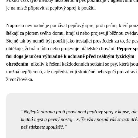
Pokud však tyto metody nezaberou a pes pokračuje v agresivním ch
je na místě připravit si pepřový sprej k použití.
Naprosto nevhodné je používat pepřový sprej proti psům, kteří pou
štěkají za plotem svého domu, hrají si nebo projevují běžnou zvědav
Stejně tak by neměl být použit jako trestající prostředek za to, že pe
obtěžuje, žebrá o jídlo nebo projevuje přátelské chování.
Pepper sp
for dogs je určen výhradně k ochraně před reálným fyzickým
ohrožením
, nikoliv k řešení každodenních setkání se psy, která jsou
možná nepříjemná, ale nepředstavují skutečné nebezpečí pro zdraví 
život člověka.
Nejlepší obrana proti psovi není pepřový sprej v kapse, ale
klidná mysl a pevný postoj - zvíře vždy pozná váš strach dřív
než stisknete spouštěč.