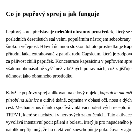
Co je pepřový sprej a jak funguje
Pepřový sprej představuje
neletální obranný prostředek
, který se 
posledních desetiletích stal velmi populárním nástrojem sebeobrany
širokou veřejnost. Hlavní účinnou složkou tohoto prostředku je
kap
přírodní látka extrahovaná z paprik rodu Capsicum, která je zodpo
za pálivost chilli papriček. Koncentrace kapsaicinu v pepřovém sprej
však mnohonásobně vyšší než v běžných potravinách, což zajišťuje
účinnost jako obranného prostředku.
Když je pepřový sprej aplikován na cílový objekt,
kapsaicin okamži
působí na sliznice
a citlivé tkáně, zejména v oblasti očí, nosu a dýc
cest. Mechanismus účinku spočívá v aktivaci bolestivých receptorů
TRPV1, které se nacházejí v nervových zakončeních. Tato aktivace
vyvolává intenzivní pocit pálení a bolesti, který je pro napadeného 
natolik nepříjemný, že ho efektivně zneschopňuje pokračovat v agr