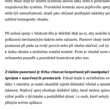
doby může dojít ke snížení účinnosti aktivní látky nebo k poruchám
rozprašovacího systému.
Pravidelná kontrola stavu pepřového sprej
měla být samozřejmostí
, stejně jako občasné protřepání nádobky pr
udržení homogenity obsahu.
Při nošení spreje v blízkosti těla je důležité dbát na to, aby nedošlo 
poškození mechanickým tlakem nebo nárazem. Plastové obaly moh
prasknout při pádu na tvrdý povrch nebo při silném stlačení, což by
k úniku obsahu a možnému zranění nositele. Proto je vhodné nosit s
ochranném pouzdře a pravidelně kontrolovat jeho stav.
Zvláštní pozornost je třeba věnovat bezpečnosti při manipulaci 
sprejem v uzavřených prostorách
. Pokud dojde k nechtěnému uv
látky v interiéru, je nutné okamžitě zajistit důkladné větrání a opustit
místnost. Pepřový sprej obsahuje dráždivé látky, které mohou způso
vážné potíže s dýcháním a podráždění sliznic i u osob, které nebyly
přímým terčem aplikace.