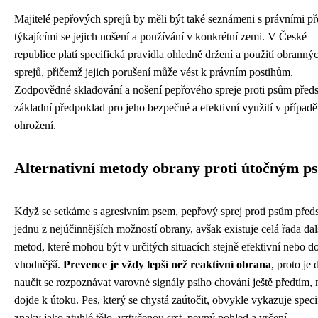
Majitelé pepřových sprejů by měli být také seznámeni s právními p
týkajícími se jejich nošení a používání v konkrétní zemi. V České
republice platí specifická pravidla ohledně držení a použití obranný
sprejů, přičemž jejich porušení může vést k právním postihům.
Zodpovědné skladování a nošení pepřového spreje proti psům předs
základní předpoklad pro jeho bezpečné a efektivní využití v případě
ohrožení.
Alternativní metody obrany proti útočným p
Když se setkáme s agresivním psem, pepřový sprej proti psům před
jednu z nejúčinnějších možností obrany, avšak existuje celá řada dal
metod, které mohou být v určitých situacích stejně efektivní nebo 
vhodnější.
Prevence je vždy lepší než reaktivní obrana
, proto je 
naučit se rozpoznávat varovné signály psího chování ještě předtím, 
dojde k útoku. Pes, který se chystá zaútočit, obvykle vykazuje speci
znaky jako ztuhlé tělo, vztyčenou srst, pevný pohled a vrčení.