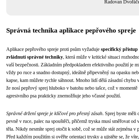
Radovan Dvořáč
Správná technika aplikace pepřového spreje
Aplikace pepřového spreje proti psům vyžaduje
specifický přístup
zvládnutí správné techniky
, která může v kritické situaci rozhodn
vaší bezpečnosti. Základním předpokladem efektivního použití je mí
vždy po ruce a snadno dostupný, ideálně připevněný na opasku neb
kapse, kam můžete rychle sáhnout. Mnoho lidí dělá zásadní chybu 
že nosí pepřový sprej hluboko v batohu nebo tašce, což v momentě
agresivního psa prakticky znemožňuje jeho včasné použití.
Správné držení spreje je klíčové pro přesný zásah
. Sprej byste měli 
pevně v ruce, palec na spouštěči, přičemž tryska musí směřovat od 
těla. Nikdy nesmíte sprej otočit k sobě, což se může stát zejména v 
Před každým použitím si ověřte orientaci trysky a ujistěte se, že víte