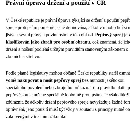
Právní úprava držení a použití v ČR
V České republice je právní úprava týkající se držení a použití pep
spreje proti psům poměrně jasně definována, ačkoliv mnoho lidí si 
jistých svými právy a povinnostmi v této oblasti.
Pepřový sprej je
klasifikován jako zbraň pro osobní obranu
, což znamená, že jeh
držení a nošení podléhá určitým pravidlům stanoveným zákonem o
zbraních a střelivu.
Podle platné legislativy mohou občané České republiky starší osmnác
volně nakupovat a nosit pepřový sprej
bez nutnosti jakéhokoli
speciálního povolení nebo zbrojního průkazu. Toto pravidlo platí i 
pepřové spreje určené speciálně k obraně proti psům. Je však důleži
zdůraznit, že ačkoliv držení pepřového spreje nevyžaduje žádné for
oprávnění, jeho použití musí být vždy v souladu s principy nutné o
zakotvenými v trestním zákoníku.