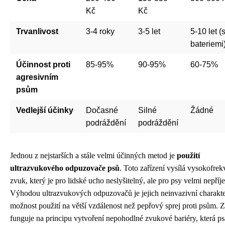
Kč
Kč
Trvanlivost
3-4 roky
3-5 let
5-10 let (
bateriemi
Účinnost proti
85-95%
90-95%
60-75%
agresivním
psům
Vedlejší účinky
Dočasné
Silné
Žádné
podráždění
podráždění
Jednou z nejstarších a stále velmi účinných metod je
použití
ultrazvukového odpuzovače psů
. Toto zařízení vysílá vysokofrek
zvuk, který je pro lidské ucho neslyšitelný, ale pro psy velmi nepří
Výhodou ultrazvukových odpuzovačů je jejich neinvazivní charakte
možnost použití na větší vzdálenost než pepřový sprej proti psům. Z
funguje na principu vytvoření nepohodlné zvukové bariéry, která ps