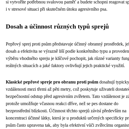
si vytvoříte potřebnou svalovou paměť a budete schopni reagovat s
i v stresové situaci při skutečném útoku agresivního psa.
Dosah a účinnost různých typů sprejů
Pepřový sprej proti psům představuje účinný obranný prostředek, j
dosah a efektivita se výrazně liší podle konkrétního typu a provedení
výběru vhodného spreju je klíčové pochopit, jak různé varianty fung
reálných situacích a jaké faktory ovlivňují jejich praktické využití.
Klasické pepřové spreje pro obranu proti psům
dosahují typick
vzdálenosti mezi třemi až pěti metry, což poskytuje uživateli dostat
bezpečnostní odstup před agresivním zvířetem. Tato vzdálenost je z
protože umožňuje včasnou reakci dříve, než se pes dostane do
bezprostřední blízkosti. Účinnost těchto sprejů závisí především na
koncentraci účinné látky, která je u produktů určených specificky pr
psům často upravena tak, aby byla efektivní vůči zvířecímu organis