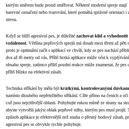
kterým směrem bude proud směřovat. Některé moderní spreje mají
barevné označení nebo tvarování, které pomáhá správné orientaci i 
stresu.
Když se blíží agresivní pes, je důležité
zachovat klid a vyhodnotit
vzdálenost
. Většina pepřových sprejů má dosah mezi třemi až pěti 
proto je optimální začít s aplikací ve chvíli, kdy se pes nachází přibl
dva až tři metry od vás. Příliš brzká aplikace může vést k vyplýtvání
obsahu spreje, zatímco příliš pozdní reakce může znamenat, že pes u
příliš blízko na efektivní zásah.
Technika stříkání by měla být
krátkými, kontrolovanými dávkam
namísto dlouhého nepřetržitého stříkání. Cílte přímo na čenich a oči
což jsou nejcitlivější oblasti. Pohybujte rukou mírně ze strany na str
abyste vytvořili jakýsi oblak pepřové mlhy, kterým pes musí projít. 
způsob aplikace je efektivnější než snaha o přesný bodový zásah, p
agresivní pes se obvykle rychle pohybuje.