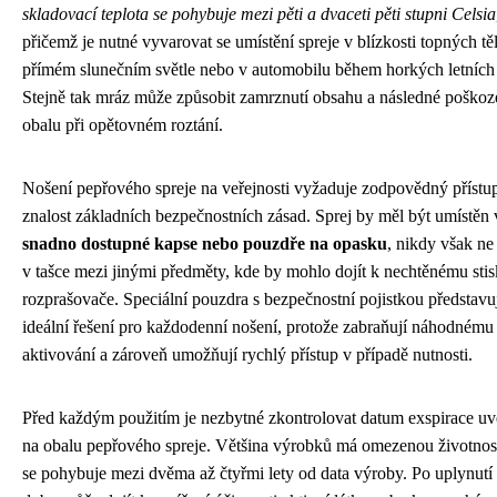
skladovací teplota se pohybuje mezi pěti a dvaceti pěti stupni Celsia
přičemž je nutné vyvarovat se umístění spreje v blízkosti topných těl
přímém slunečním světle nebo v automobilu během horkých letních
Stejně tak mráz může způsobit zamrznutí obsahu a následné poškoz
obalu při opětovném roztání.
Nošení pepřového spreje na veřejnosti vyžaduje zodpovědný přístu
znalost základních bezpečnostních zásad. Sprej by měl být umístěn 
snadno dostupné kapse nebo pouzdře na opasku
, nikdy však ne
v tašce mezi jinými předměty, kde by mohlo dojít k nechtěnému stis
rozprašovače. Speciální pouzdra s bezpečnostní pojistkou představu
ideální řešení pro každodenní nošení, protože zabraňují náhodnému
aktivování a zároveň umožňují rychlý přístup v případě nutnosti.
Před každým použitím je nezbytné zkontrolovat datum exspirace u
na obalu pepřového spreje. Většina výrobků má omezenou životnost
se pohybuje mezi dvěma až čtyřmi lety od data výroby. Po uplynutí 