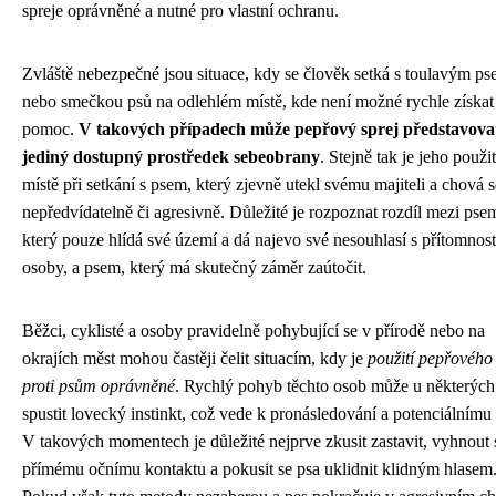
spreje oprávněné a nutné pro vlastní ochranu.
Zvláště nebezpečné jsou situace, kdy se člověk setká s toulavým p
nebo smečkou psů na odlehlém místě, kde není možné rychle získat
pomoc.
V takových případech může pepřový sprej představova
jediný dostupný prostředek sebeobrany
. Stejně tak je jeho použit
místě při setkání s psem, který zjevně utekl svému majiteli a chová s
nepředvídatelně či agresivně. Důležité je rozpoznat rozdíl mezi pse
který pouze hlídá své území a dá najevo své nesouhlasí s přítomností
osoby, a psem, který má skutečný záměr zaútočit.
Běžci, cyklisté a osoby pravidelně pohybující se v přírodě nebo na
okrajích měst mohou častěji čelit situacím, kdy je
použití pepřového 
proti psům oprávněné
. Rychlý pohyb těchto osob může u některých
spustit lovecký instinkt, což vede k pronásledování a potenciálnímu
V takových momentech je důležité nejprve zkusit zastavit, vyhnout 
přímému očnímu kontaktu a pokusit se psa uklidnit klidným hlasem