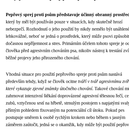
Pepřový sprej proti psům představuje účinný obranný prostře
který by měl být používán pouze v situacích, kdy skutečně hrozí
nebezpečí. Rozhodnutí o jeho použití by nikdy nemělo být unáhlené
lehkovážné, neboť se jedná o prostředek, který může psovi způsobit
dočasnou nepříjemnost a stres. Primárním účelem tohoto spreje je o
člověka před agresivním chováním psa, nikoliv nástroj k trestání zví
běžné projevy jeho přirozeného chování.
Vhodná situace pro použití pepřového spreje proti psům nastává
především tehdy, když se člověk ocitne
tváří v tvář agresivnímu zvíř
které vykazuje zjevné známky útočného chování
. Takové chování m
zahrnovat intenzivní štěkání doprovázené agresivní tělesnou řečí, c
zubů, vztyčenou srstí na hřbetě, strnulým postojem s napjatými sval
přímým pohledem fixovaným na potenciální cíl útoku. Pokud pes
postupuje směrem k osobě rychlým krokem nebo během s jasným
záměrem zaútočit, jedná se o okamžik, kdy může být použití pepřo