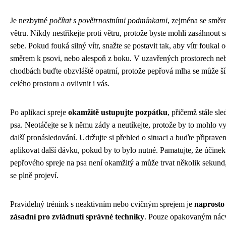
Je nezbytné
počítat s povětrnostními podmínkami
, zejména se smě
větru. Nikdy nestříkejte proti větru, protože byste mohli zasáhnout 
sebe. Pokud fouká silný vítr, snažte se postavit tak, aby vítr foukal 
směrem k psovi, nebo alespoň z boku. V uzavřených prostorech ne
chodbách buďte obzvláště opatrní, protože pepřová mlha se může šíř
celého prostoru a ovlivnit i vás.
Po aplikaci spreje
okamžitě ustupujte pozpátku
, přičemž stále sle
psa. Neotáčejte se k němu zády a neutíkejte, protože by to mohlo v
další pronásledování. Udržujte si přehled o situaci a buďte připraven
aplikovat další dávku, pokud by to bylo nutné. Pamatujte, že účinek
pepřového spreje na psa není okamžitý a může trvat několik sekund
se plně projeví.
Pravidelný trénink s neaktivním nebo cvičným sprejem je
naprosto
zásadní pro zvládnutí správné techniky
. Pouze opakovaným nác