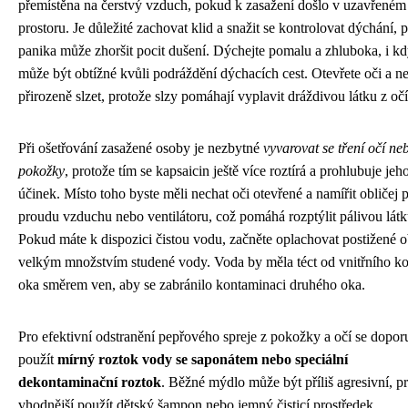
přemístěna na čerstvý vzduch, pokud k zasažení došlo v uzavřeném
prostoru. Je důležité zachovat klid a snažit se kontrolovat dýchání, 
panika může zhoršit pocit dušení. Dýchejte pomalu a zhluboka, i kd
může být obtížné kvůli podráždění dýchacích cest. Otevřete oči a ne
přirozeně slzet, protože slzy pomáhají vyplavit dráždivou látku z očí
Při ošetřování zasažené osoby je nezbytné
vyvarovat se tření očí ne
pokožky
, protože tím se kapsaicin ještě více roztírá a prohlubuje jeh
účinek. Místo toho byste měli nechat oči otevřené a namířit obličej p
proudu vzduchu nebo ventilátoru, což pomáhá rozptýlit pálivou látk
Pokud máte k dispozici čistou vodu, začněte oplachovat postižené o
velkým množstvím studené vody. Voda by měla téct od vnitřního k
oka směrem ven, aby se zabránilo kontaminaci druhého oka.
Pro efektivní odstranění pepřového spreje z pokožky a očí se dopor
použít
mírný roztok vody se saponátem nebo speciální
dekontaminační roztok
. Běžné mýdlo může být příliš agresivní, pr
vhodnější použít dětský šampon nebo jemný čisticí prostředek.