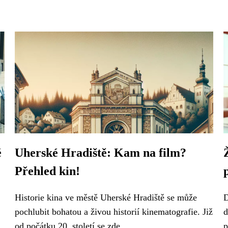
é
Uherské Hradiště: Kam na film?
Přehled kin!
Historie kina ve městě Uherské Hradiště se může
D
pochlubit bohatou a živou historií kinematografie. Již
d
od počátku 20. století se zde...
p