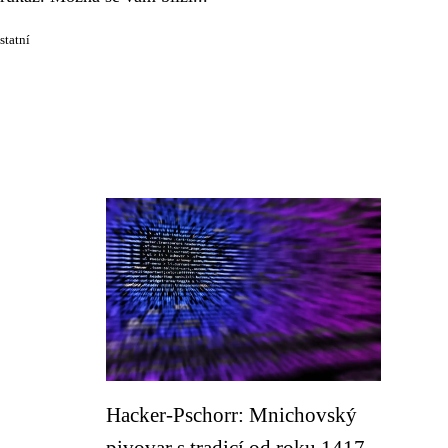
statní
Hacker-Pschorr: Mnichovský
pivovar s tradicí od roku 1417