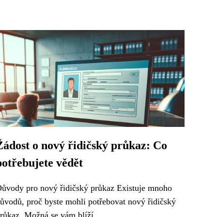
Žádost o nový řidičský průkaz: Co
potřebujete vědět
ůvody pro nový řidičský průkaz Existuje mnoho
ůvodů, proč byste mohli potřebovat nový řidičský
růkaz. Možná se vám blíží...