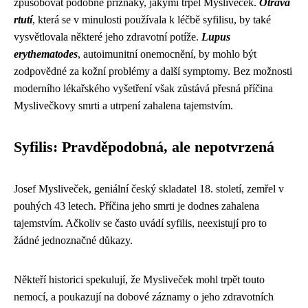
způsobovat podobné příznaky, jakými trpěl Mysliveček.
Otrava
rtutí
, která se v minulosti používala k léčbě syfilisu, by také
vysvětlovala některé jeho zdravotní potíže.
Lupus
erythematodes
, autoimunitní onemocnění, by mohlo být
zodpovědné za kožní problémy a další symptomy. Bez možnosti
moderního lékařského vyšetření však zůstává přesná příčina
Myslivečkovy smrti a utrpení zahalena tajemstvím.
Syfilis: Pravděpodobná, ale nepotvrzená
Josef Mysliveček, geniální český skladatel 18. století, zemřel v
pouhých 43 letech. Příčina jeho smrti je dodnes zahalena
tajemstvím. Ačkoliv se často uvádí syfilis, neexistují pro to
žádné jednoznačné důkazy.
Někteří historici spekulují, že Mysliveček mohl trpět touto
nemocí, a poukazují na dobové záznamy o jeho zdravotních