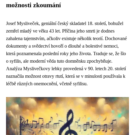
možnosti zkoumání
Josef Mysliveček, geniální český skladatel 18. století, bohužel
zemřel mladý ve věku 43 let. Příčina jeho smrti je dodnes
zahalena tajemstvím, ačkoliv existuje několik teorií. Dochované
dokumenty a svědectví hovoří o dlouhé a bolestivé nemoci,
která poznamenala poslední roky jeho života. Traduje se, že šlo
o syfilis, ale moderní věda tuto domněnku zpochybňuje.
Analýza Myslivečkovy lebky provedená v 90. letech 20. století
naznačila možnost otravy rtutí, která se v minulosti používala k
léčbě různých onemocnění, včetně syfilisu.