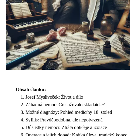
Obsah článku:
Josef Mysliveček: Život a dílo
Záhadná nemoc: Co sužovalo skladatele?
Možné diagnózy: Pohled medicíny 18. století
Syfilis: Pravděpodobná, ale nepotvrzená
Důsledky nemoci: Ztráta obličeje a izolace
Operace a jejich dopad: Krátká úleva, tragický konec