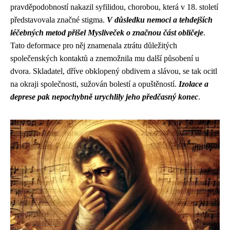
pravděpodobností nakazil syfilidou, chorobou, která v 18. století
představovala značné stigma.
V důsledku nemoci a tehdejších
léčebných metod přišel Mysliveček o značnou část obličeje
.
Tato deformace pro něj znamenala ztrátu důležitých
společenských kontaktů a znemožnila mu další působení u
dvora. Skladatel, dříve obklopený obdivem a slávou, se tak ocitl
na okraji společnosti, sužován bolestí a opuštěností.
Izolace a
deprese pak nepochybně urychlily jeho předčasný konec
.