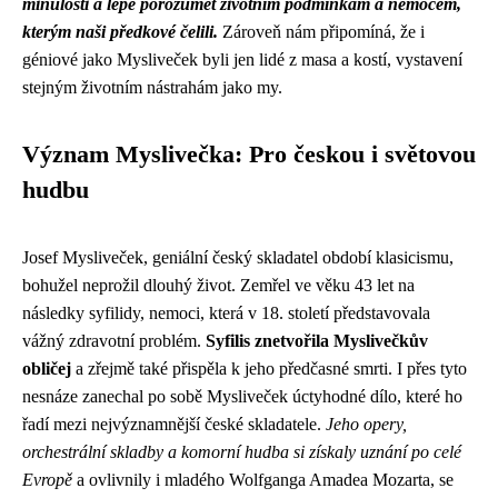
minulosti a lépe porozumět životním podmínkám a nemocem,
kterým naši předkové čelili.
Zároveň nám připomíná, že i
géniové jako Mysliveček byli jen lidé z masa a kostí, vystavení
stejným životním nástrahám jako my.
Význam Myslivečka: Pro českou i světovou
hudbu
Josef Mysliveček, geniální český skladatel období klasicismu,
bohužel neprožil dlouhý život. Zemřel ve věku 43 let na
následky syfilidy, nemoci, která v 18. století představovala
vážný zdravotní problém.
Syfilis znetvořila Myslivečkův
obličej
a zřejmě také přispěla k jeho předčasné smrti. I přes tyto
nesnáze zanechal po sobě Mysliveček úctyhodné dílo, které ho
řadí mezi nejvýznamnější české skladatele.
Jeho opery,
orchestrální skladby a komorní hudba si získaly uznání po celé
Evropě
a ovlivnily i mladého Wolfganga Amadea Mozarta, se