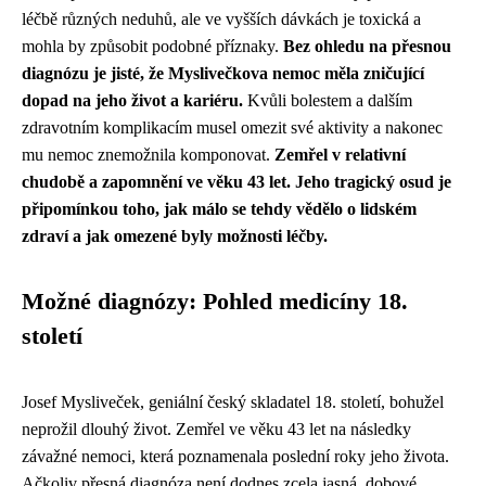
léčbě různých neduhů, ale ve vyšších dávkách je toxická a
mohla by způsobit podobné příznaky.
Bez ohledu na přesnou
diagnózu je jisté, že Myslivečkova nemoc měla zničující
dopad na jeho život a kariéru.
Kvůli bolestem a dalším
zdravotním komplikacím musel omezit své aktivity a nakonec
mu nemoc znemožnila komponovat.
Zemřel v relativní
chudobě a zapomnění ve věku 43 let.
Jeho tragický osud je
připomínkou toho, jak málo se tehdy vědělo o lidském
zdraví a jak omezené byly možnosti léčby.
Možné diagnózy: Pohled medicíny 18.
století
Josef Mysliveček, geniální český skladatel 18. století, bohužel
neprožil dlouhý život. Zemřel ve věku 43 let na následky
závažné nemoci, která poznamenala poslední roky jeho života.
Ačkoliv přesná diagnóza není dodnes zcela jasná, dobové