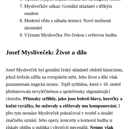
Myslivečkův odkaz: Geniální skladatel s těžkým
osudem
Moderní věda a záhada nemoci: Nové možnosti
zkoumání
Význam Myslivečka: Pro českou i světovou hudbu
Josef Mysliveček: Život a dílo
Josef Mysliveček byl geniální český skladatel období klasicismu,
jehož hvězda zářila na evropském nebi. Jeho život a dílo však
poznamenala tragická nemoc. Trpěl syfilidou, která v 18. století
představovala nevyléčitelnou a společensky stigmatizující
chorobu.
Příznaky syfilidy, jako jsou bolesti hlavy, horečky a
kožní vyrážky, ho sužovaly a ztěžovaly mu komponování.
I
přes tyto nesnáze Mysliveček pokračoval v tvorbě a dosáhl
značného uznání. Jeho opery, koncerty a komorní hudba si
získaly oblibu u publika i vlivných mecenášů.
Nemoc však