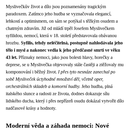
Myslivečkův život a dílo jsou poznamenány tragickým
paradoxem. Zatímco jeho hudba se vyznačovala elegancí,
lehkostí a optimismem, on sám se potýkal s těžkým osudem a
chatrným zdravím. Již od mládí trpěl Josefem Myslivečkem
syfilidou, nemocí, která v 18. století představovala obávanou
hrozbu.
Syfilis, tehdy neléčitelná, postupně nahlodávala jeho
tělo i mysl a nakonec vedla k jeho předčasné smrti ve věku
43 let.
Příznaky nemoci, jako jsou bolesti hlavy, horečky a
deprese, se u Myslivečka objevovaly stále častěji a ztěžovaly mu
komponování i běžný život.
I přes tyto nesnáze zanechal po
sobě Mysliveček úctyhodné množství děl, včetně oper,
orchestrálních skladeb a komorní hudby.
Jeho hudba, plná
italského slunce a radosti ze života, dodnes dokazuje sílu
lidského ducha, který i přes nepřízeň osudu dokázal vytvořit dílo
nadčasové krásy a hodnoty.
Moderní věda a záhada nemoci: Nové