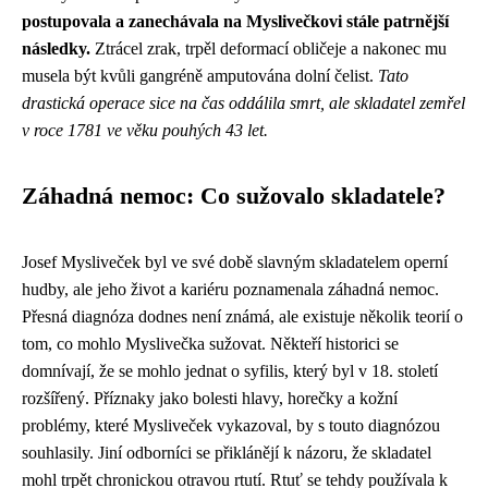
postupovala a zanechávala na Myslivečkovi stále patrnější
následky.
Ztrácel zrak, trpěl deformací obličeje a nakonec mu
musela být kvůli gangréně amputována dolní čelist.
Tato
drastická operace sice na čas oddálila smrt, ale skladatel zemřel
v roce 1781 ve věku pouhých 43 let.
Záhadná nemoc: Co sužovalo skladatele?
Josef Mysliveček byl ve své době slavným skladatelem operní
hudby, ale jeho život a kariéru poznamenala záhadná nemoc.
Přesná diagnóza dodnes není známá, ale existuje několik teorií o
tom, co mohlo Myslivečka sužovat. Někteří historici se
domnívají, že se mohlo jednat o syfilis, který byl v 18. století
rozšířený. Příznaky jako bolesti hlavy, horečky a kožní
problémy, které Mysliveček vykazoval, by s touto diagnózou
souhlasily. Jiní odborníci se přiklánějí k názoru, že skladatel
mohl trpět chronickou otravou rtutí. Rtuť se tehdy používala k