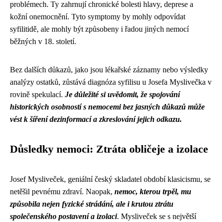
problémech. Ty zahrnují chronické bolesti hlavy, deprese a
kožní onemocnění. Tyto symptomy by mohly odpovídat
syfilitidě, ale mohly být způsobeny i řadou jiných nemocí
běžných v 18. století.
Bez dalších důkazů, jako jsou lékařské záznamy nebo výsledky
analýzy ostatků, zůstává diagnóza syfilisu u Josefa Myslivečka v
rovině spekulací.
Je důležité si uvědomit, že spojování
historických osobností s nemocemi bez jasných důkazů může
vést k šíření dezinformací a zkreslování jejich odkazu.
Důsledky nemoci: Ztráta obličeje a izolace
Josef Mysliveček, geniální český skladatel období klasicismu, se
netěšil pevnému zdraví. Naopak,
nemoc, kterou trpěl, mu
způsobila nejen fyzické strádání, ale i krutou ztrátu
společenského postavení a izolaci
. Mysliveček se s největší