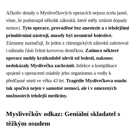
Ačkoliv detaily o Myslivečkových operacích nejsou zcela jasné,
víme, že podstoupil několik zákroků, které měly zmírnit dopady
nemoci.
Tyto operace, prováděné bez anestezie a s tehdejšími
primitivními nástroji, musely být nesmírně bolestivé.
Záznamy naznačují, že jeden z chirurgických zákroků zahrnoval
i náhradu části čelisti kovovou destičkou.
Zatímco některé
operace mohly krátkodobě ulevit od bolesti, nakonec
nedokázaly Myslivečka zachránit.
Infekce a komplikace
spojené s operacemi oslabily jeho organismus a vedly k
předčasné smrti ve věku 43 let.
Tragédie Myslivečkova osudu
tak spočívá nejen v samotné nemoci, ale i v omezených
možnostech tehdejší medicíny.
Myslivečkův odkaz: Geniální skladatel s
těžkým osudem