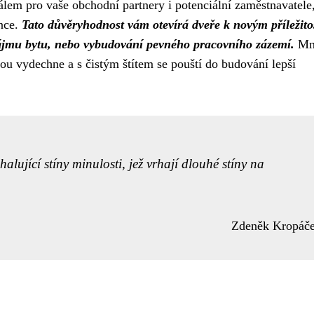
nálem pro vaše obchodní partnery i potenciální zaměstnavatele
ance.
Tato důvěryhodnost vám otevírá dveře k novým příležito
nájmu bytu, nebo vybudování pevného pracovního zázemí.
Mn
evou vydechne a s čistým štítem se pouští do budování lepší
alující stíny minulosti, jež vrhají dlouhé stíny na
Zdeněk Kropáč