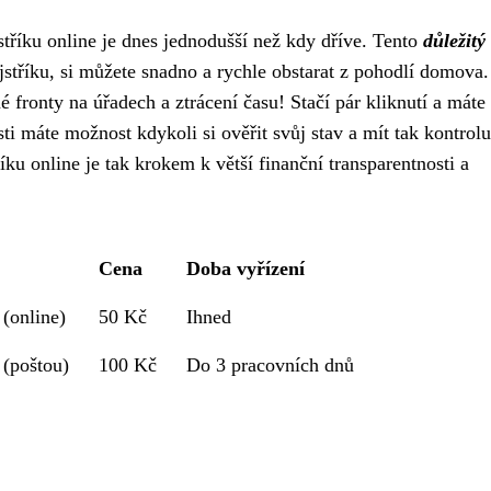
stříku online je dnes jednodušší než kdy dříve. Tento
důležitý
stříku, si můžete snadno a rychle obstarat z pohodlí domova.
 fronty na úřadech a ztrácení času! Stačí pár kliknutí a máte
i máte možnost kdykoli si ověřit svůj stav a mít tak kontrol
ku online je tak krokem k větší finanční transparentnosti a
Cena
Doba vyřízení
 (online)
50 Kč
Ihned
 (poštou)
100 Kč
Do 3 pracovních dnů