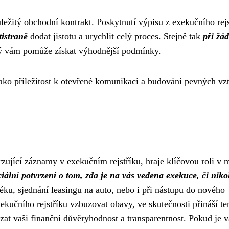
důležitý obchodní kontrakt. Poskytnutí výpisu z exekučního rejs
tistraně
dodat jistotu a urychlit celý proces. Stejně tak
při žád
ý vám pomůže získat výhodnější podmínky.
jako příležitost k otevřené komunikaci a budování pevných vz
rzující záznamy v exekučním rejstříku, hraje klíčovou roli v
iální potvrzení o tom, zda je na vás vedena exekuce, či nikol
téku, sjednání leasingu na auto, nebo i při nástupu do nového
kučního rejstříku vzbuzovat obavy, ve skutečnosti přináší te
at vaši finanční důvěryhodnost a transparentnost. Pokud je v