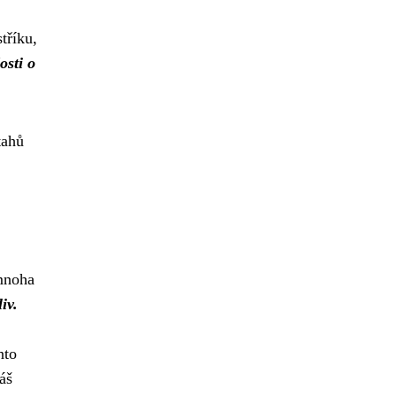
tříku,
osti o
tahů
 mnoha
iv.
nto
áš