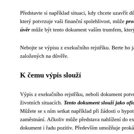
Představte si například situaci, kdy chcete uzavřít 
který potvrzuje vaši finanční spolehlivost, může
pro
úvěr
může být tento dokument vaším trumfem, kter
Nebojte se výpisu z exekučního rejstříku. Berte ho 
založených na důvěře.
K čemu výpis slouží
Výpis z exekučního rejstříku, neboli dokument potv
životních situacích.
Tento dokument slouží jako ofic
Můžete se s ním setkat například při žádosti o hypo
zaměstnání. Ačkoliv může představa nahlížení do exe
dokument i řadu pozitiv. Především umožňuje prokáz