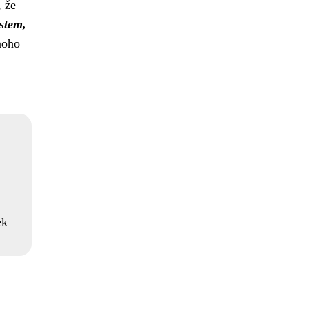
, že
stem,
oho
ek