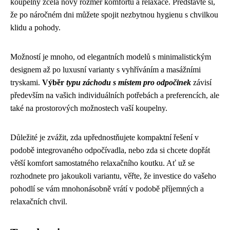
koupelny zcela nový rozměr komfortu a relaxace. Představte si,
že po náročném dni můžete spojit nezbytnou hygienu s chvilkou
klidu a pohody.
Možností je mnoho, od elegantních modelů s minimalistickým
designem až po luxusní varianty s vyhříváním a masážními
tryskami.
Výběr
typu záchodu s místem pro odpočinek
závisí
především na vašich individuálních potřebách a preferencích, ale
také na prostorových možnostech vaší koupelny.
Důležité je zvážit, zda upřednostňujete kompaktní řešení v
podobě integrovaného odpočívadla, nebo zda si chcete dopřát
větší komfort samostatného relaxačního koutku. Ať už se
rozhodnete pro jakoukoli variantu, věřte, že investice do vašeho
pohodlí se vám mnohonásobně vrátí v podobě příjemných a
relaxačních chvil.