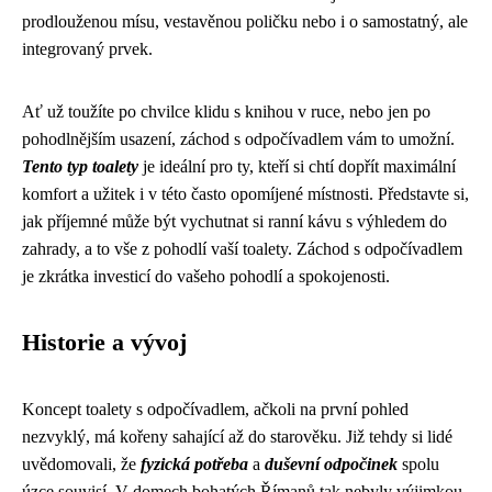
prodlouženou mísu, vestavěnou poličku nebo i o samostatný, ale
integrovaný prvek.
Ať už toužíte po chvilce klidu s knihou v ruce, nebo jen po
pohodlnějším usazení, záchod s odpočívadlem vám to umožní.
Tento typ toalety
je ideální pro ty, kteří si chtí dopřít maximální
komfort a užitek i v této často opomíjené místnosti. Představte si,
jak příjemné může být vychutnat si ranní kávu s výhledem do
zahrady, a to vše z pohodlí vaší toalety. Záchod s odpočívadlem
je zkrátka investicí do vašeho pohodlí a spokojenosti.
Historie a vývoj
Koncept toalety s odpočívadlem, ačkoli na první pohled
nezvyklý, má kořeny sahající až do starověku. Již tehdy si lidé
uvědomovali, že
fyzická potřeba
a
duševní odpočinek
spolu
úzce souvisí. V domech bohatých Římanů tak nebyly výjimkou