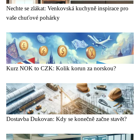
Nechte se zlákat: Venkovská kuchyně inspirace pro
vaše chuťové pohárky
Kurz NOK to CZK: Kolik korun za norskou?
Dostavba Dukovan: Kdy se konečně začne stavět?