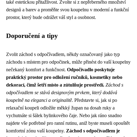
také estetickou přitažlivost. Zvolte si z nepřeberného množství
designů a barev a proměňte svou koupelnu v moderní a funkční
prostor, který bude odrážet váš styl a osobnost.
Doporučení a tipy
Zvolit záchod s odpočívadlem, někdy označovaný jako typ
záchodu s místem pro odpočinek, může přinést do vaší koupelny
nečekaný komfort a funkčnost.
Odpočívadlo poskytuje
praktický prostor pro odložení ručníků, kosmetiky nebo
dekorací, čímž šetří místo a zútulňuje prostředí.
Záchod s
odpočívadlem se stává designovým prvkem, který dodává
koupelně na eleganci a originalitě.
Představte si, jak si po
relaxační koupeli odložíte měkký župan na dosah ruky a
vychutnáte si šálek bylinkového čaje. Nebo jak ráno snadno
najdete vše potřebné pro ranní rutinu, aniž byste museli opouštět
komfortní zónu vaší koupelny.
Záchod s odpočívadlem je