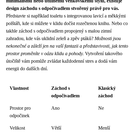
minimalismu nebo útulnému venkovskému stylu, existuje
design záchodu s odpočívadlem stvořený právě pro vás.
Představte si například toaletu s integrovanou lavicí a měkkými
polštáři, kde si můžete v klidu dočíst rozečtenou knihu. Nebo co
takhle záchod s odpočívadlem propojený s malou zimní
zahradou, kde vás uklidní zeleň a zpěv ptáků?
Možnosti jsou
nekonečné a záleží jen na vaší fantazii a představivosti, jak tento
prostor proměníte v oázu klidu a pohody.
Vytvoření takového
útočiště vám pomůže zvládat každodenní stres a dodá vám
energii do dalších dní.
Vlastnost
Záchod s
Klasický
odpočívadlem
záchod
Prostor pro
Ano
Ne
odpočinek
Velikost
Větší
Menší