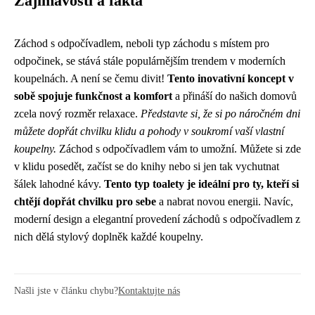
Zajímavosti a fakta
Záchod s odpočívadlem, neboli typ záchodu s místem pro
odpočinek, se stává stále populárnějším trendem v moderních
koupelnách. A není se čemu divit!
Tento inovativní koncept v
sobě spojuje funkčnost a komfort
a přináší do našich domovů
zcela nový rozměr relaxace.
Představte si, že si po náročném dni
můžete dopřát chvilku klidu a pohody v soukromí vaší vlastní
koupelny.
Záchod s odpočívadlem vám to umožní. Můžete si zde
v klidu posedět, začíst se do knihy nebo si jen tak vychutnat
šálek lahodné kávy.
Tento typ toalety je ideální pro ty, kteří si
chtějí dopřát chvilku pro sebe
a nabrat novou energii. Navíc,
moderní design a elegantní provedení záchodů s odpočívadlem z
nich dělá stylový doplněk každé koupelny.
Našli jste v článku chybu?
Kontaktujte nás