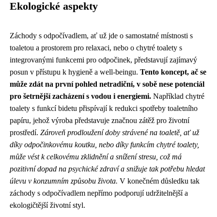
Ekologické aspekty
Záchody s odpočívadlem, ať už jde o samostatné místnosti s
toaletou a prostorem pro relaxaci, nebo o chytré toalety s
integrovanými funkcemi pro odpočinek, představují zajímavý
posun v přístupu k hygieně a well-beingu.
Tento koncept, ač se
může zdát na první pohled netradiční, v sobě nese potenciál
pro šetrnější zacházení s vodou i energiemi.
Například chytré
toalety s funkcí bidetu přispívají k redukci spotřeby toaletního
papíru, jehož výroba představuje značnou zátěž pro životní
prostředí.
Zároveň prodloužení doby strávené na toaletě, ať už
díky odpočinkovému koutku, nebo díky funkcím chytré toalety,
může vést k celkovému zklidnění a snížení stresu, což má
pozitivní dopad na psychické zdraví a snižuje tak potřebu hledat
úlevu v konzumním způsobu života.
V konečném důsledku tak
záchody s odpočívadlem nepřímo podporují udržitelnější a
ekologičtější životní styl.