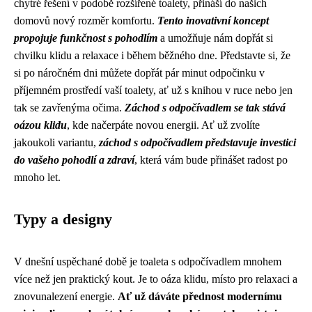
chytré řešení v podobě rozšířené toalety, přináší do našich
domovů nový rozměr komfortu.
Tento inovativní koncept
propojuje funkčnost s pohodlím
a umožňuje nám dopřát si
chvilku klidu a relaxace i během běžného dne. Představte si, že
si po náročném dni můžete dopřát pár minut odpočinku v
příjemném prostředí vaší toalety, ať už s knihou v ruce nebo jen
tak se zavřenýma očima.
Záchod s odpočívadlem se tak stává
oázou klidu
, kde načerpáte novou energii. Ať už zvolíte
jakoukoli variantu,
záchod s odpočívadlem představuje investici
do vašeho pohodlí a zdraví
, která vám bude přinášet radost po
mnoho let.
Typy a designy
V dnešní uspěchané době je toaleta s odpočívadlem mnohem
více než jen praktický kout. Je to oáza klidu, místo pro relaxaci a
znovunalezení energie.
Ať už dáváte přednost modernímu