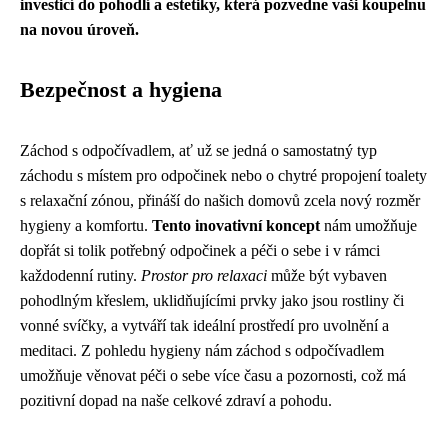
investicí do pohodlí a estetiky, která pozvedne vaši koupelnu
na novou úroveň.
Bezpečnost a hygiena
Záchod s odpočívadlem, ať už se jedná o samostatný typ
záchodu s místem pro odpočinek nebo o chytré propojení toalety
s relaxační zónou, přináší do našich domovů zcela nový rozměr
hygieny a komfortu.
Tento inovativní koncept
nám umožňuje
dopřát si tolik potřebný odpočinek a péči o sebe i v rámci
každodenní rutiny.
Prostor pro relaxaci
může být vybaven
pohodlným křeslem, uklidňujícími prvky jako jsou rostliny či
vonné svíčky, a vytváří tak ideální prostředí pro uvolnění a
meditaci. Z pohledu hygieny nám záchod s odpočívadlem
umožňuje věnovat péči o sebe více času a pozornosti, což má
pozitivní dopad na naše celkové zdraví a pohodu.