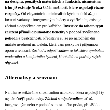
na designu, použitých materiálech a funkcích, nicméně na
trhu již existuje široká škála možností, které uspokojí různé
rozpočty.
Od elegantních a minimalistických modelů až po
luxusní varianty s integrovanými bidety a vyhříváním, existuje
záchod s odpočívadlem pro každého.
Investice do tohoto typu
zařízení přináší dlouhodobé benefity v podobě zvýšeného
pohodlí a praktičnosti.
Představte si, že po náročném dni
můžete usednout na toaletu, která vám poskytne i příjemnou
oporu a relaxaci.
Záchod s odpočívadlem se tak stává symbolem
moderního a komfortního bydlení, které dbá na potřeby svých
obyvatel.
Alternativy a srovnání
Na trhu se setkáváme s rozmanitou nabídkou, která uspokojí i ty
nejnáročnější požadavky.
Záchod s odpočívadlem
, ať už
integrovaným nebo v podobě samostatného prvku, přináší do