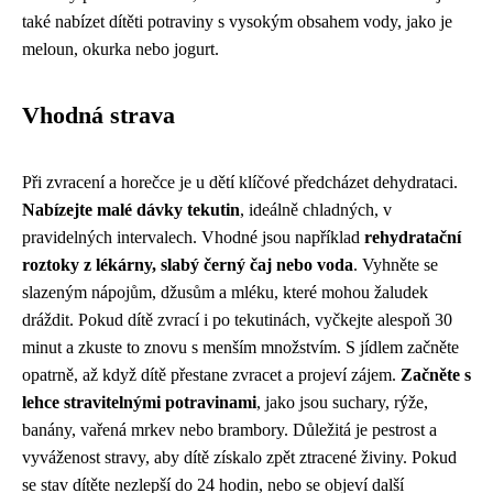
také nabízet dítěti potraviny s vysokým obsahem vody, jako je
meloun, okurka nebo jogurt.
Vhodná strava
Při zvracení a horečce je u dětí klíčové předcházet dehydrataci.
Nabízejte malé dávky tekutin
, ideálně chladných, v
pravidelných intervalech. Vhodné jsou například
rehydratační
roztoky z lékárny, slabý černý čaj nebo voda
. Vyhněte se
slazeným nápojům, džusům a mléku, které mohou žaludek
dráždit. Pokud dítě zvrací i po tekutinách, vyčkejte alespoň 30
minut a zkuste to znovu s menším množstvím. S jídlem začněte
opatrně, až když dítě přestane zvracet a projeví zájem.
Začněte s
lehce stravitelnými potravinami
, jako jsou suchary, rýže,
banány, vařená mrkev nebo brambory. Důležitá je pestrost a
vyváženost stravy, aby dítě získalo zpět ztracené živiny. Pokud
se stav dítěte nezlepší do 24 hodin, nebo se objeví další