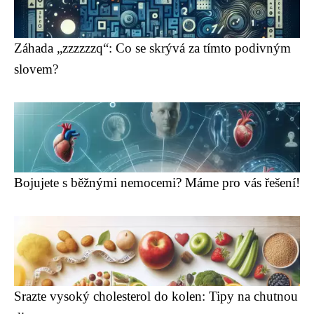
Záhada „zzzzzzq“: Co se skrývá za tímto podivným
slovem?
Bojujete s běžnými nemocemi? Máme pro vás řešení!
Srazte vysoký cholesterol do kolen: Tipy na chutnou