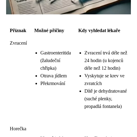
Příznak
Možné příčiny
Kdy vyhledat lékaře
Zvracení
Gastroenteritida
Zvracení trvá déle než
(žaludeční
24 hodin (u kojenců
chřipka)
déle než 12 hodin)
Otrava jídlem
Vyskytuje se krev ve
Překrmování
zvratcích
Dítě je dehydratované
(suché plenky,
propadlá fontanela)
Horečka