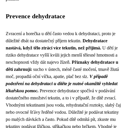
Prevence dehydratace
Zvracení a horečka u dětí často vedou k dehydrataci, proto je
důležité dbát na dostatečný příjem tekutin.
Dehydratace
nastává, když tělo ztrácí více tekutin, než přijímá.
U dětí je
riziko dehydratace vyšší kvůli jejich menší tělesné hmotnosti a
neschopnosti vždy dát najevo žízeň.
Příznaky dehydratace u
dětí zahrnují:
sucho v ústech, méně časté močení, tmavě žlutá
moč, propadlá oční víčka, apatie, plač bez slz.
V případě
podezření na dehydrataci u dítěte je nutné okamžitě vyhledat
lékařskou pomoc.
Prevence dehydratace spočívá v podávání
dostatečného množství tekutin, a to i v případě, že dítě zvrací.
Vhodnými tekutinami jsou voda, rehydratační roztoky, slabý čaj
nebo ovocné šťávy ředěné vodou. Důležité je podávat tekutiny
po malých dávkách a často. Pokud dítě odmítá pít, zkuste mu
tekutiny podávat lžičkou, stříkačkou nebo brčkem. Vhodné je