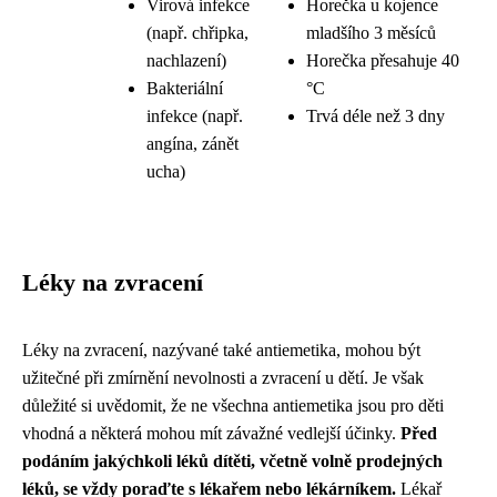
Virová infekce
Horečka u kojence
(např. chřipka,
mladšího 3 měsíců
nachlazení)
Horečka přesahuje 40
Bakteriální
°C
infekce (např.
Trvá déle než 3 dny
angína, zánět
ucha)
Léky na zvracení
Léky na zvracení, nazývané také antiemetika, mohou být
užitečné při zmírnění nevolnosti a zvracení u dětí. Je však
důležité si uvědomit, že ne všechna antiemetika jsou pro děti
vhodná a některá mohou mít závažné vedlejší účinky.
Před
podáním jakýchkoli léků dítěti, včetně volně prodejných
léků, se vždy poraďte s lékařem nebo lékárníkem.
Lékař