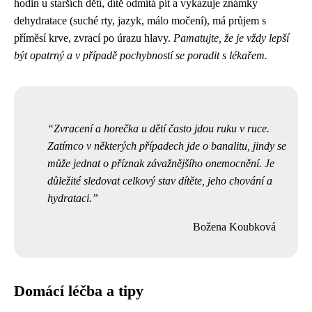
hodin u starších dětí, dítě odmítá pít a vykazuje známky
dehydratace (suché rty, jazyk, málo močení), má průjem s
příměsí krve, zvrací po úrazu hlavy.
Pamatujte, že je vždy lepší
být opatrný a v případě pochybností se poradit s lékařem.
Zvracení a horečka u dětí často jdou ruku v ruce.
Zatímco v některých případech jde o banalitu, jindy se
může jednat o příznak závažnějšího onemocnění. Je
důležité sledovat celkový stav dítěte, jeho chování a
hydrataci.
Božena Koubková
Domácí léčba a tipy