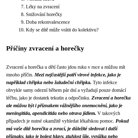
Léky na zvracení
Snižování horečky
Doba rekonvalescence
Kdy se dítě může vrátit do kolektivu?
Příčiny zvracení a horečky
Zvracení a horečka u dětí často jdou ruku v ruce a můžou mít
mnoho příčin.
Mezi nejčastější patří virové infekce, jako je
například chřipka nebo žaludeční chřipka.
Tyto infekce
obvykle samy odezní během pár dní a vyžadují pouze domácí
léčbu, jako je dostatek tekutin a odpočinku.
Zvracení a horečka
ale můžou být i příznakem vážnějšího onemocnění, jako je
meningitida, apendicitida nebo otrava jídlem.
V takových
případech je nutné okamžitě vyhledat lékařskou pomoc.
Pokud
má vaše dítě horečku a zvrací, je důležité sledovat i další
příznaky, jako je bolest hlavy, ztuhlost šíje, vyrážka nebo