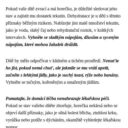
Pokud vaše dítě zvrací a má horečku, je důležité sledovat jeho
stav a zajistit mu dostatek tekutin. Dehydratace je u dětí s těmito
příznaky běžným rizikem. Nabízejte jim malé množství tekutin,
jako je voda, slabý čaj nebo rehydratační roztok, v krátkých
intervalech.
Vyhněte se sladkým nápojům, džusům a syceným
nápojům, které mohou žaludek dráždit.
Dítě by mělo odpočívat v klidném a tichém prostředí.
Nenuťte
ho jíst, pokud nemá chuť, ale jakmile se mu vrátí apetit,
začněte s lehkými jídly, jako je suchý toast, rýže nebo banány.
Vyhněte se tučným, kořeněným a smaženým jídlům.
Pamatujte, že domácí léčba nenahrazuje lékařskou péči.
Pokud se stav vašeho dítěte zhoršuje, horečka neklesá nebo se
objeví další příznaky, jako je silná bolest břicha, ztuhlost krku,
vyrážka nebo potíže s dýcháním, okamžitě vyhledejte lékařskou
pomoc.