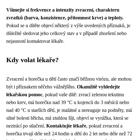
Všímejte si frekvence a intenzity zvracení, charakteru
zvratků (barva, konzistence, přítomnost krve) a teploty.
Pokud se u dítěte objeví některý z výše uvedených příznaků, je
důležité sledovat jeho celkový stav a v případě zhoršení nebo
nejasností kontaktovat lékaře.
Kdy volat lékaře?
Zvracení a horečka u dětí často značí běžnou virózu, ale mohou
být i příznakem něčeho vážnějšího.
Okamžitě vyhledejte
lékařskou pomoc
, pokud vaše dítě: zvrací zelenou tekutinu
nebo krev, má horečku nad 39 °C u kojenců do 3 měsíců nebo
nad 40 °C u starších dětí, je malátné a nereaguje na podněty, má
silné bolesti břicha, má ztuhlou šíji, objeví se vyrážka, která se
neztrácí po stlačení.
Kontaktujte lékaře
, pokud zvracení a
horečka trvají déle než 24 hodin u dětí do 2 let nebo déle než 72