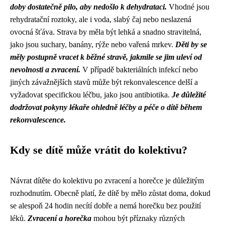
doby dostatečně pilo, aby nedošlo k dehydrataci.
Vhodné jsou
rehydratační roztoky, ale i voda, slabý čaj nebo neslazená
ovocná šťáva. Strava by měla být lehká a snadno stravitelná,
jako jsou suchary, banány, rýže nebo vařená mrkev.
Děti by se
měly postupně vracet k běžné stravě, jakmile se jim uleví od
nevolnosti a zvracení.
V případě bakteriálních infekcí nebo
jiných závažnějších stavů může být rekonvalescence delší a
vyžadovat specifickou léčbu, jako jsou antibiotika.
Je důležité
dodržovat pokyny lékaře ohledně léčby a péče o dítě během
rekonvalescence.
Kdy se dítě může vrátit do kolektivu?
Návrat dítěte do kolektivu po zvracení a horečce je důležitým
rozhodnutím. Obecně platí, že dítě by mělo zůstat doma, dokud
se alespoň 24 hodin necítí dobře a nemá horečku bez použití
léků.
Zvracení a horečka
mohou být příznaky různých