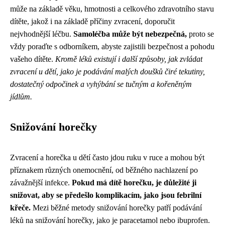
může na základě věku, hmotnosti a celkového zdravotního stavu
dítěte, jakož i na základě příčiny zvracení, doporučit
nejvhodnější léčbu.
Samoléčba může být nebezpečná,
proto se
vždy poraďte s odborníkem, abyste zajistili bezpečnost a pohodu
vašeho dítěte.
Kromě léků existují i ​​další způsoby, jak zvládat
zvracení u dětí, jako je podávání malých doušků čiré tekutiny,
dostatečný odpočinek a vyhýbání se tučným a kořeněným
jídlům.
Snižování horečky
Zvracení a horečka u dětí často jdou ruku v ruce a mohou být
příznakem různých onemocnění, od běžného nachlazení po
závažnější infekce.
Pokud má dítě horečku, je důležité ji
snižovat, aby se předešlo komplikacím, jako jsou febrilní
křeče.
Mezi běžné metody snižování horečky patří podávání
léků na snižování horečky, jako je paracetamol nebo ibuprofen.