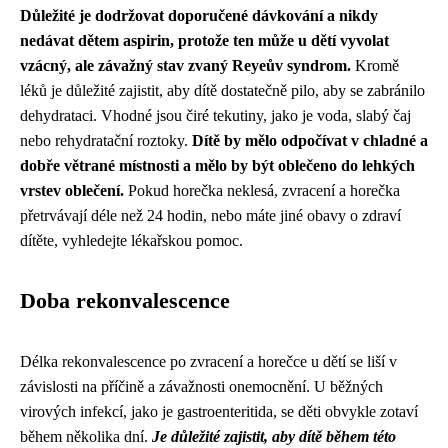
Důležité je dodržovat doporučené dávkování a nikdy
nedávat dětem aspirin, protože ten může u dětí vyvolat
vzácný, ale závažný stav zvaný Reyeův syndrom.
Kromě
léků je důležité zajistit, aby dítě dostatečně pilo, aby se zabránilo
dehydrataci. Vhodné jsou čiré tekutiny, jako je voda, slabý čaj
nebo rehydratační roztoky.
Dítě by mělo odpočívat v chladné a
dobře větrané místnosti a mělo by být oblečeno do lehkých
vrstev oblečení.
Pokud horečka neklesá, zvracení a horečka
přetrvávají déle než 24 hodin, nebo máte jiné obavy o zdraví
dítěte, vyhledejte lékařskou pomoc.
Doba rekonvalescence
Délka rekonvalescence po zvracení a horečce u dětí se liší v
závislosti na příčině a závažnosti onemocnění. U běžných
virových infekcí, jako je gastroenteritida, se děti obvykle zotaví
během několika dní.
Je důležité zajistit, aby dítě během této