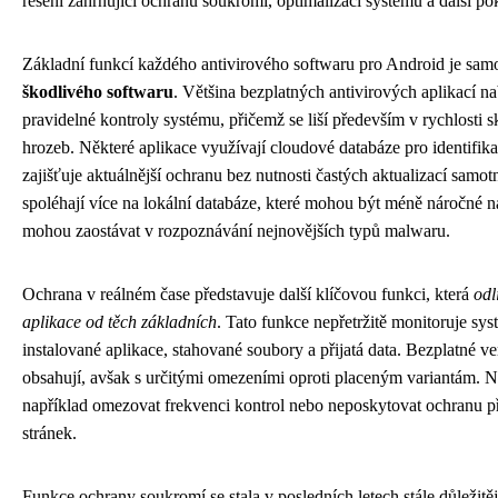
řešení zahrnující ochranu soukromí, optimalizaci systému a další po
Základní funkcí každého antivirového softwaru pro Android je sa
škodlivého softwaru
. Většina bezplatných antivirových aplikací n
pravidelné kontroly systému, přičemž se liší především v rychlosti 
hrozeb. Některé aplikace využívají cloudové databáze pro identifika
zajišťuje aktuálnější ochranu bez nutnosti častých aktualizací samotn
spoléhají více na lokální databáze, které mohou být méně náročné na
mohou zaostávat v rozpoznávání nejnovějších typů malwaru.
Ochrana v reálném čase představuje další klíčovou funkci, která
odl
aplikace od těch základních
. Tato funkce nepřetržitě monitoruje sy
instalované aplikace, stahované soubory a přijatá data. Bezplatné ver
obsahují, avšak s určitými omezeními oproti placeným variantám. 
například omezovat frekvenci kontrol nebo neposkytovat ochranu 
stránek.
Funkce ochrany soukromí se stala v posledních letech stále důležitěj