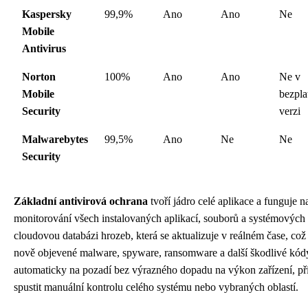
Kaspersky
99,9%
Ano
Ano
Ne
Mobile
Antivirus
Norton
100%
Ano
Ano
Ne v
Mobile
bezpla
Security
verzi
Malwarebytes
99,5%
Ano
Ne
Ne
Security
Základní antivirová ochrana
tvoří jádro celé aplikace a funguje n
monitorování všech instalovaných aplikací, souborů a systémových
cloudovou databázi hrozeb, která se aktualizuje v reálném čase, což
nově objevené malware, spyware, ransomware a další škodlivé kód
automaticky na pozadí bez výrazného dopadu na výkon zařízení, př
spustit manuální kontrolu celého systému nebo vybraných oblastí.