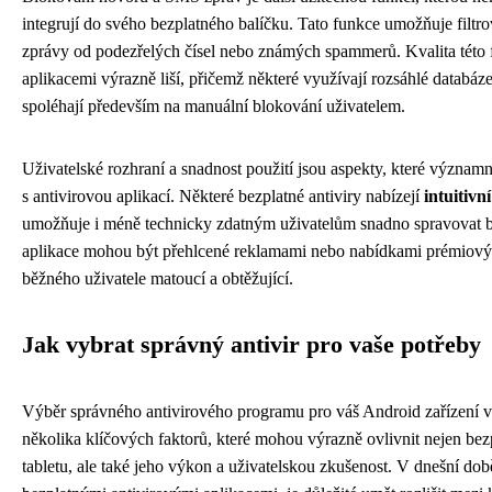
integrují do svého bezplatného balíčku. Tato funkce umožňuje filt
zprávy od podezřelých čísel nebo známých spammerů. Kvalita této 
aplikacemi výrazně liší, přičemž některé využívají rozsáhlé databáz
spoléhají především na manuální blokování uživatelem.
Uživatelské rozhraní a snadnost použití jsou aspekty, které význam
s antivirovou aplikací. Některé bezplatné antiviry nabízejí
intuitivn
umožňuje i méně technicky zdatným uživatelům snadno spravovat be
aplikace mohou být přehlcené reklamami nebo nabídkami prémiovýc
běžného uživatele matoucí a obtěžující.
Jak vybrat správný antivir pro vaše potřeby
Výběr správného antivirového programu pro váš Android zařízení v
několika klíčových faktorů, které mohou výrazně ovlivnit nejen be
tabletu, ale také jeho výkon a uživatelskou zkušenost. V dnešní době