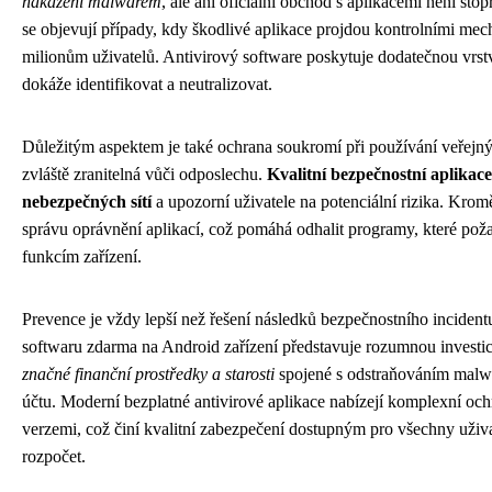
nakazení malwarem
, ale ani oficiální obchod s aplikacemi není st
se objevují případy, kdy škodlivé aplikace projdou kontrolními me
milionům uživatelů. Antivirový software poskytuje dodatečnou vrstv
dokáže identifikovat a neutralizovat.
Důležitým aspektem je také ochrana soukromí při používání veřejnýc
zvláště zranitelná vůči odposlechu.
Kvalitní bezpečnostní aplikace
nebezpečných sítí
a upozorní uživatele na potenciální rizika. Kromě
správu oprávnění aplikací, což pomáhá odhalit programy, které poža
funkcím zařízení.
Prevence je vždy lepší než řešení následků bezpečnostního incidentu
softwaru zdarma na Android zařízení představuje rozumnou investic
značné finanční prostředky a starosti
spojené s odstraňováním mal
účtu. Moderní bezplatné antivirové aplikace nabízejí komplexní oc
verzemi, což činí kvalitní zabezpečení dostupným pro všechny uživa
rozpočet.