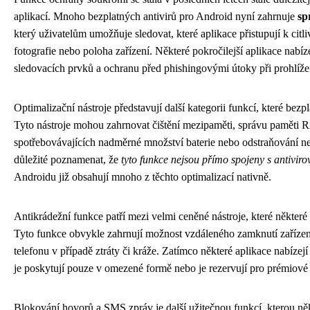
aplikací. Mnoho bezplatných antivirů pro Android nyní zahrnuje
sp
který uživatelům umožňuje sledovat, které aplikace přistupují k cit
fotografie nebo poloha zařízení. Některé pokročilejší aplikace nabíz
sledovacích prvků a ochranu před phishingovými útoky při prohlížen
Optimalizační nástroje představují další kategorii funkcí, které bezpl
Tyto nástroje mohou zahrnovat čištění mezipaměti, správu paměti R
spotřebovávajících nadměrné množství baterie nebo odstraňování n
důležité poznamenat, že
tyto funkce nejsou přímo spojeny s antivir
Androidu již obsahují mnoho z těchto optimalizací nativně.
Antikrádežní funkce patří mezi velmi ceněné nástroje, které některé 
Tyto funkce obvykle zahrnují možnost vzdáleného zamknutí zařízení
telefonu v případě ztráty či kráže. Zatímco některé aplikace nabízejí
je poskytují pouze v omezené formě nebo je rezervují pro prémiové
Blokování hovorů a SMS zpráv je další užitečnou funkcí, kterou něk