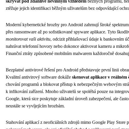
skrývat pod zdánlivě nevinným vzhledem
běžných programů, her 
ztěžuje jejich identifikaci běžným uživatelům bez odpovídající ochr
Moderní kybernetické hrozby pro Android zahrnují široké spektrum 
přes ransomware až po sofistikované spyware aplikace. Tyto škod
monitorovat vaši aktivitu
, odcizit přihlašovací údaje k bankovním ú
nahrávat telefonní hovory nebo dokonce aktivovat kameru a mikro
Finanční ztráty způsobené mobilním malwarem každoročně dosahují
Bezplatné antivirové řešení pro Android představuje první linii obr
Kvalitní antivirový software dokáže
skenovat aplikace v reálném 
chování programů a blokovat přístup k nebezpečným webovým strán
k infikování zařízení. Mnoho uživatelů se spoléhá pouze na integr
Google, která sice poskytuje základní úroveň zabezpečení, ale často
neustále se vyvíjejícím hrozbám.
Stahování aplikací z neoficiálních zdrojů mimo Google Play Store 