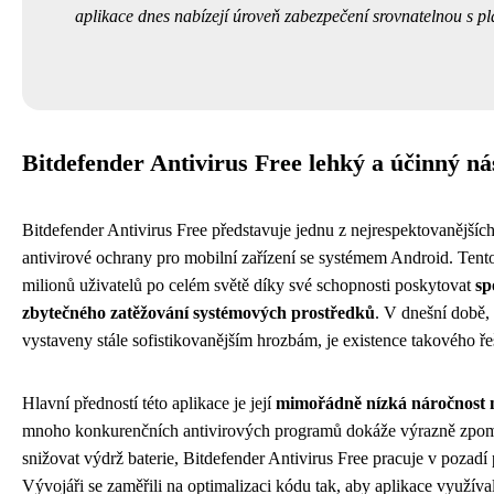
aplikace dnes nabízejí úroveň zabezpečení srovnatelnou s p
Bitdefender Antivirus Free lehký a účinný ná
Bitdefender Antivirus Free představuje jednu z nejrespektovanějších
antivirové ochrany pro mobilní zařízení se systémem Android. Tento 
milionů uživatelů po celém světě díky své schopnosti poskytovat
sp
zbytečného zatěžování systémových prostředků
. V dnešní době,
vystaveny stále sofistikovanějším hrozbám, je existence takového ře
Hlavní předností této aplikace je její
mimořádně nízká náročnost n
mnoho konkurenčních antivirových programů dokáže výrazně zpomal
snižovat výdrž baterie, Bitdefender Antivirus Free pracuje v pozadí
Vývojáři se zaměřili na optimalizaci kódu tak, aby aplikace využív