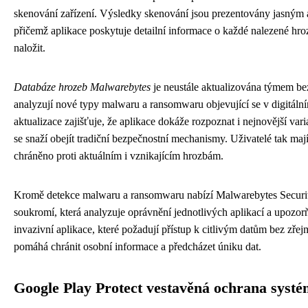
skenování zařízení. Výsledky skenování jsou prezentovány jasným
přičemž aplikace poskytuje detailní informace o každé nalezené hro
naložit.
Databáze hrozeb Malwarebytes
je neustále aktualizována týmem bez
analyzují nové typy malwaru a ransomwaru objevující se v digitální
aktualizace zajišťuje, že aplikace dokáže rozpoznat i nejnovější var
se snaží obejít tradiční bezpečnostní mechanismy. Uživatelé tak mají j
chráněno proti aktuálním i vznikajícím hrozbám.
Kromě detekce malwaru a ransomwaru nabízí Malwarebytes Security
soukromí, která analyzuje oprávnění jednotlivých aplikací a upozorň
invazivní aplikace, které požadují přístup k citlivým datům bez zř
pomáhá chránit osobní informace a předcházet úniku dat.
Google Play Protect vestavěná ochrana syst