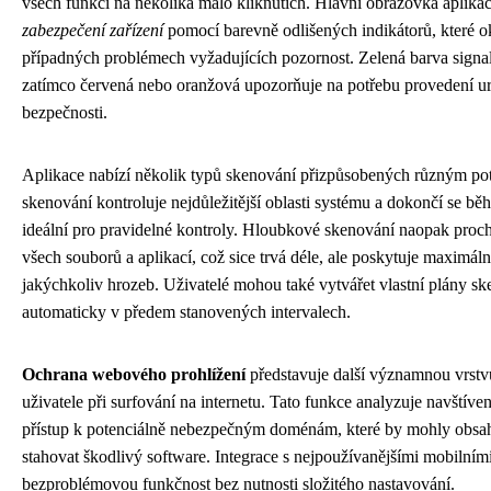
všech funkcí na několika málo kliknutích. Hlavní obrazovka aplika
zabezpečení zařízení
pomocí barevně odlišených indikátorů, které ok
případných problémech vyžadujících pozornost. Zelená barva signal
zatímco červená nebo oranžová upozorňuje na potřebu provedení ur
bezpečnosti.
Aplikace nabízí několik typů skenování přizpůsobených různým po
skenování kontroluje nejdůležitější oblasti systému a dokončí se bě
ideální pro pravidelné kontroly. Hloubkové skenování naopak proch
všech souborů a aplikací, což sice trvá déle, ale poskytuje maximáln
jakýchkoliv hrozeb. Uživatelé mohou také vytvářet vlastní plány ske
automaticky v předem stanovených intervalech.
Ochrana webového prohlížení
představuje další významnou vrstvu
uživatele při surfování na internetu. Tato funkce analyzuje navštív
přístup k potenciálně nebezpečným doménám, které by mohly obsa
stahovat škodlivý software. Integrace s nejpoužívanějšími mobilními
bezproblémovou funkčnost bez nutnosti složitého nastavování.