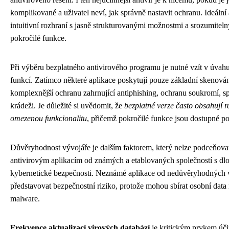
komplikované a uživatel neví, jak správně nastavit ochranu. Ideální
intuitivní rozhraní s jasně strukturovanými možnostmi a srozumite
pokročilé funkce.
Při výběru bezplatného antivirového programu je nutné vzít v úvah
funkcí. Zatímco některé aplikace poskytují pouze základní skenován
komplexnější ochranu zahrnující antiphishing, ochranu soukromí, sp
krádeži. Je důležité si uvědomit, že
bezplatné verze často obsahují 
omezenou funkcionalitu
, přičemž pokročilé funkce jsou dostupné po
Důvěryhodnost vývojáře je dalším faktorem, který nelze podceňovat
antivirovým aplikacím od známých a etablovaných společností s dlou
kybernetické bezpečnosti. Neznámé aplikace od nedůvěryhodných
představovat bezpečnostní riziko, protože mohou sbírat osobní data
malware.
Frekvence aktualizací virových databází
je kritickým prvkem úč