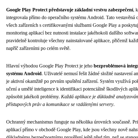
Google Play Protect představuje základní vrstvu zabezpečení
, 
integrovala přímo do operačního systému Android. Tato vestavěná 
všech zařízeních s certifikovanými službami Google Play a poskytu
monitoring aplikací bez nutnosti instalace jakéhokoli dalšího softw
pravidelně kontroluje všechny nainstalované aplikace, přičemž každ
napříč zařízeními po celém světě.
Hlavní výhodou Google Play Protect je jeho
bezproblémová integ
systému Android
. Uživatelé nemusí řešit žádné složité nastavení a
je aktivní okamžitě po prvním spuštění zařízení. Systém využívá po
učení a umělé inteligence k identifikaci potenciálně škodlivých apli
způsobit jakékoli problémy.
Každá aplikace je důkladně analyzován
přístupových práv a komunikace se vzdálenými servery
.
Ochranný mechanismus funguje na několika úrovních současně. Prim
aplikací přímo v obchodě Google Play, kde jsou všechny nově nah
důkladnému bezpečnostnímu prověření ještě před tím, než se stanou