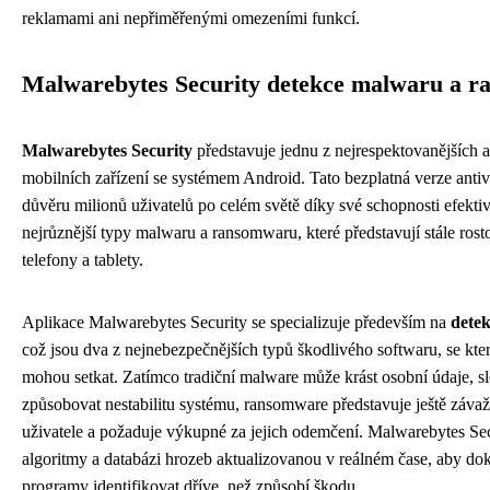
reklamami ani nepřiměřenými omezeními funkcí.
Malwarebytes Security detekce malwaru a 
Malwarebytes Security
představuje jednu z nejrespektovanějších a
mobilních zařízení se systémem Android. Tato bezplatná verze antiv
důvěru milionů uživatelů po celém světě díky své schopnosti efekti
nejrůznější typy malwaru a ransomwaru, které představují stále ros
telefony a tablety.
Aplikace Malwarebytes Security se specializuje především na
dete
což jsou dva z nejnebezpečnějších typů škodlivého softwaru, se kte
mohou setkat. Zatímco tradiční malware může krást osobní údaje, sl
způsobovat nestabilitu systému, ransomware představuje ještě závažn
uživatele a požaduje výkupné za jejich odemčení. Malwarebytes Sec
algoritmy a databázi hrozeb aktualizovanou v reálném čase, aby do
programy identifikovat dříve, než způsobí škodu.