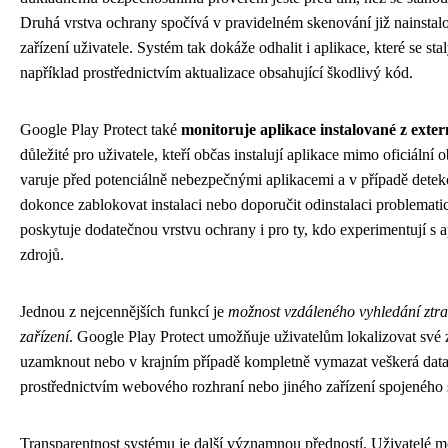
Druhá vrstva ochrany spočívá v pravidelném skenování již nainstal
zařízení uživatele. Systém tak dokáže odhalit i aplikace, které se sta
například prostřednictvím aktualizace obsahující škodlivý kód.
Google Play Protect také
monitoruje aplikace instalované z exter
důležité pro uživatele, kteří občas instalují aplikace mimo oficiáln
varuje před potenciálně nebezpečnými aplikacemi a v případě dete
dokonce zablokovat instalaci nebo doporučit odinstalaci problemati
poskytuje dodatečnou vrstvu ochrany i pro ty, kdo experimentují s a
zdrojů.
Jednou z nejcennějších funkcí je
možnost vzdáleného vyhledání ztr
zařízení
. Google Play Protect umožňuje uživatelům lokalizovat své 
uzamknout nebo v krajním případě kompletně vymazat veškerá data.
prostřednictvím webového rozhraní nebo jiného zařízení spojeného
Transparentnost systému je další významnou předností. Uživatelé 