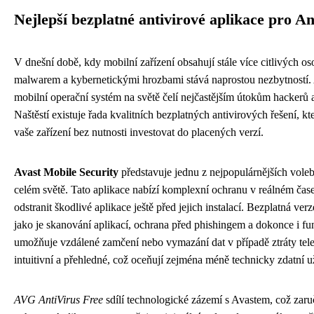
Nejlepší bezplatné antivirové aplikace pro A
V dnešní době, kdy mobilní zařízení obsahují stále více citlivých o
malwarem a kybernetickými hrozbami stává naprostou nezbytností. A
mobilní operační systém na světě čelí nejčastějším útokům hackerů 
Naštěstí existuje řada kvalitních bezplatných antivirových řešení, k
vaše zařízení bez nutnosti investovat do placených verzí.
Avast Mobile Security
představuje jednu z nejpopulárnějších vole
celém světě. Tato aplikace nabízí komplexní ochranu v reálném čase,
odstranit škodlivé aplikace ještě před jejich instalací. Bezplatná ve
jako je skanování aplikací, ochrana před phishingem a dokonce i fun
umožňuje vzdálené zamčení nebo vymazání dat v případě ztráty tele
intuitivní a přehledné, což oceňují zejména méně technicky zdatní už
AVG AntiVirus Free
sdílí technologické zázemí s Avastem, což zaru