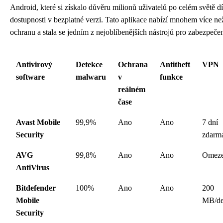
Android, které si získalo důvěru milionů uživatelů po celém světě d
dostupnosti v bezplatné verzi. Tato aplikace nabízí mnohem více ne
ochranu a stala se jedním z nejoblíbenějších nástrojů pro zabezpečen
Antivirový
Detekce
Ochrana
Antitheft
VPN
software
malwaru
v
funkce
reálném
čase
Avast Mobile
99,9%
Ano
Ano
7 dní
Security
zdarm
AVG
99,8%
Ano
Ano
Omez
AntiVirus
Bitdefender
100%
Ano
Ano
200
Mobile
MB/d
Security