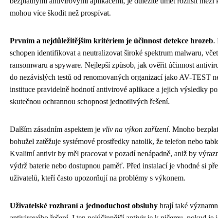
bezplatnými antivirovými aplikacemi, je důležité umět rozlišit mezi k
mohou více škodit než prospívat.
Prvním a nejdůležitějším kritériem je účinnost detekce hrozeb
.
schopen identifikovat a neutralizovat široké spektrum malwaru, včet
ransomwaru a spyware. Nejlepší způsob, jak ověřit účinnost antivi
do nezávislých testů od renomovaných organizací jako AV-TEST 
instituce pravidelně hodnotí antivirové aplikace a jejich výsledky p
skutečnou ochrannou schopnost jednotlivých řešení.
Dalším zásadním aspektem je
vliv na výkon zařízení
. Mnoho bezplat
bohužel zatěžuje systémové prostředky natolik, že telefon nebo tabl
Kvalitní antivir by měl pracovat v pozadí nenápadně, aniž by výrazn
výdrž baterie nebo dostupnou paměť. Před instalací je vhodné si pře
uživatelů, kteří často upozorňují na problémy s výkonem.
Uživatelské rozhraní a jednoduchost obsluhy
hrají také významn
antivirového řešení. I ten nejúčinnější antivir je k ničemu, pokud je 