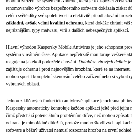
mobilní zařízení se systémem Android, která je k dispozici zcela zd
renomovaného výrobce bezpečnostního softwaru dokázala získat dů
celém světě díky své spolehlivosti a efektivitě při odhalování hroze
základní, avšak velmi kvalitní ochranu
, která dokáže chránit váš
nejrůznějšími typy malwaru, virů a dalších nebezpečných aplikací.
Hlavní výhodou Kaspersky Mobile Antivirus je jeho schopnost pro
systému v reálném čase. Aplikace nepřetržitě monitoruje veškeré akt
reaguje na jakékoli podezřelé chování.
Databáze virových definic je
zajišťuje ochranu i proti nejnovějším hrozbám, které se na internetu 
mohou spustit kompletní skenování celého zařízení nebo si vybrat 
vybraných oblastí.
Jednou z klíčových funkcí této antivirové aplikace je ochrana při ins
Kaspersky automaticky kontroluje každou aplikaci ještě před jejím 
čímž předchází potenciálním problémům dříve, než mohou způsobit 
ochrana je mimořádně důležitá, protože mnoho škodlivých aplikací 
software a běžný uživatel nemusí rozpoznat hrozbu na první pohled