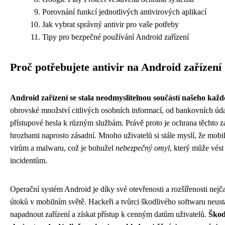
Porovnání funkcí jednotlivých antivirových aplikací
Jak vybrat správný antivir pro vaše potřeby
Tipy pro bezpečné používání Android zařízení
Proč potřebujete antivir na Android zařízení
Android zařízení se stala neodmyslitelnou součástí našeho kaž
obrovské množství citlivých osobních informací, od bankovních údaj
přístupové hesla k různým službám. Právě proto je ochrana těchto z
hrozbami naprosto zásadní. Mnoho uživatelů si stále myslí, že mobil
virům a malwaru, což je bohužel
nebezpečný omyl
, který může vés
incidentům.
Operační systém Android je díky své otevřenosti a rozšířenosti nejč
útoků v mobilním světě. Hackeři a tvůrci škodlivého softwaru neust
napadnout zařízení a získat přístup k cenným datům uživatelů.
Škod