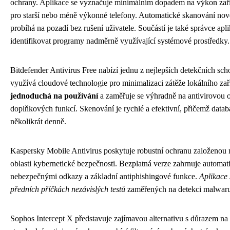
ochrany. Aplikace se vyznačuje minimálním dopadem na výkon zaříze
pro starší nebo méně výkonné telefony. Automatické skanování nově
probíhá na pozadí bez rušení uživatele. Součástí je také správce apl
identifikovat programy nadměrně využívající systémové prostředky.
Bitdefender Antivirus Free nabízí jednu z nejlepších detekčních sch
využívá cloudové technologie pro minimalizaci zátěže lokálního zař
jednoduchá na používání
a zaměřuje se výhradně na antivirovou 
doplňkových funkcí. Skenování je rychlé a efektivní, přičemž datab
několikrát denně.
Kaspersky Mobile Antivirus poskytuje robustní ochranu založenou n
oblasti kybernetické bezpečnosti. Bezplatná verze zahrnuje automa
nebezpečnými odkazy a základní antiphishingové funkce.
Aplikace 
předních příčkách nezávislých testů
zaměřených na detekci malwaru
Sophos Intercept X představuje zajímavou alternativu s důrazem n