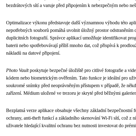
bezdrátových sítí a varuje před připojením k nebezpečným nebo ne
Optimalizace výkonu představuje další významnou výhodu této aplik
nepotřebných souborů pomáhá uvolnit úložný prostor odstraněním d
duplicitních fotografií. Správce aplikací umožňuje identifikovat pr
baterii nebo spotřebovávají příliš mnoho dat, což přispívá k prodlou
nákladů na datové připojení.
Photo Vault
poskytuje bezpečné úložiště pro citlivé fotografie a vid
kódem nebo biometrickým ověřením. Tato funkce je ideální pro uživat
soukromé snímky před neoprávněným přístupem v případě, že někdo 
zařízení. Médium uložené ve trezoru je skryté před běžnými galerie
Bezplatná verze aplikace obsahuje všechny základní bezpečnostní f
ochrany, anti-theft funkcí a základního skenování Wi-Fi sítí, což z n
uživatele hledající kvalitní ochranu bez nutnosti investovat do prém