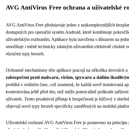
AVG AntiVirus Free ochrana a uživatelské r
AVG AntiVirus Free představuje jedno z nejkomplexnějších bezplat
dostupných pro operační systém Android, které kombinuje pokročilo
uživatelským rozhraním. Aplikace byla navržena s důrazem na jedn
umožňuje i méně technicky zdatným uživatelům efektivně chránit sv
různými typy hrozeb.
Ochranné mechanismy této aplikace pracují na několika úrovních a
zabezpečení proti malwaru, virům, spywaru a dalším škodlivý
probíhá v reálném čase, což znamená, že každá nově instalovaná ap
kontrolována ještě před tím, než může potenciálně poškodit zařízení
uživatele. Tento proaktivní přístup k bezpečnosti je klíčový v dnešn
objevují nové typy hrozeb specificky zaměřených na mobilní platfo
Uživatelské rozhraní AVG AntiVirus Free je postaveno na principu p