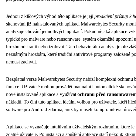
Jednou z klíčových výhod této aplikace je její
proaktivní přístup k b
skenování již nainstalovaných aplikací Malwarebytes Security monit
analyzuje chování jednotlivých aplikací. Pokud nějaká aplikace vyk
typické pro malware nebo ransomware, systém okamžitě upozorní u
hrozbu odstranit nebo izolovat. Tato behaviorální analýza je obzvlá
neznámým hrozbám, které tradiční antivirové programy založené po
nemusí zachytit.
Bezplatná verze Malwarebytes Security nabízí komplexní ochranu be
funkce. Uživatelé mohou provádět manuální i automatické skenování
nově instalované aplikace a využívat
ochranu před ransomware
nákladů. To činí tuto aplikaci ideální volbou pro uživatele, kteří hle
software pro Android zdarma, aniž by museli kompromitovat úrove
Aplikace se vyznačuje intuitivním uživatelským rozhraním, které je
zdatné uživatele. Po instalaci a spuštění aplikace stačí několik klik