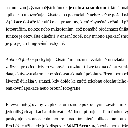
Jednou z nejvýznamnějších funkcí je
ochrana soukromí
, která an
aplikací a upozorňuje uživatele na potenciálně nebezpečné požadavk
Aplikace dokáže identifikovat programy, které zbytečně vyžadují př
fotografiím, poloze nebo mikrofonům, což pomáhá předcházet úniku
funkce je obzvláště důležitá v dnešní době, kdy mnoho aplikací shr
je pro jejich fungování nezbytné.
Antitheft funkce
poskytuje uživatelům možnost vzdáleného ovládání
zařízení prostřednictvím webového rozhraní. Lze tak na dálku zamkn
data, aktivovat alarm nebo sledovat aktuální polohu zařízení pomo
životně důležitá v situaci, kdy dojde ke ztrátě telefonu obsahujícíh
bankovní aplikace nebo osobní fotografie.
Firewall integrovaný v aplikaci umožňuje pokročilým uživatelům k
jednotlivých aplikací a blokovat nežádoucí připojení. Tato funkce vy
poskytuje bezprecedentní kontrolu nad tím, které aplikace mohou k
Pro běžné uživatele je k dispozici
Wi-Fi Security
, která automatic