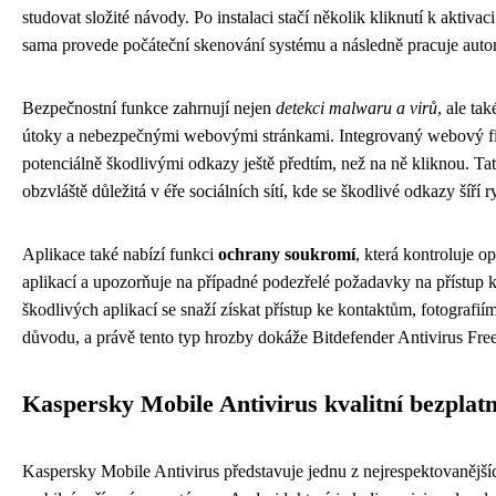
studovat složité návody. Po instalaci stačí několik kliknutí k aktiva
sama provede počáteční skenování systému a následně pracuje auto
Bezpečnostní funkce zahrnují nejen
detekci malwaru a virů
, ale ta
útoky a nebezpečnými webovými stránkami. Integrovaný webový filt
potenciálně škodlivými odkazy ještě předtím, než na ně kliknou. Tat
obzvláště důležitá v éře sociálních sítí, kde se škodlivé odkazy šíří r
Aplikace také nabízí funkci
ochrany soukromí
, která kontroluje 
aplikací a upozorňuje na případné podezřelé požadavky na přístup
škodlivých aplikací se snaží získat přístup ke kontaktům, fotografi
důvodu, a právě tento typ hrozby dokáže Bitdefender Antivirus Free
Kaspersky Mobile Antivirus kvalitní bezplat
Kaspersky Mobile Antivirus představuje jednu z nejrespektovanějš