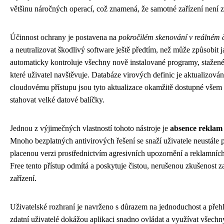
většinu náročných operací, což znamená, že samotné zařízení není 
Účinnost ochrany je postavena na
pokročilém skenování v reálném 
a neutralizovat škodlivý software ještě předtím, než může způsobit 
automaticky kontroluje všechny nově instalované programy, stažené
které uživatel navštěvuje. Databáze virových definic je aktualizová
cloudovému přístupu jsou tyto aktualizace okamžitě dostupné všem 
stahovat velké datové balíčky.
Jednou z výjimečných vlastností tohoto nástroje je
absence reklam 
Mnoho bezplatných antivirových řešení se snaží uživatele neustále
placenou verzi prostřednictvím agresivních upozornění a reklamních
Free tento přístup odmítá a poskytuje čistou, nerušenou zkušenost
zařízení.
Uživatelské rozhraní je navrženo s důrazem na jednoduchost a přeh
zdatní uživatelé dokážou aplikaci snadno ovládat a využívat všechny