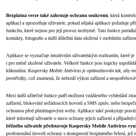
Bezplatná verze také zahrnuje ochranu soukromí
, která kontro
aplikací a upozorňuje uživatele, pokud nějaká aplikace požaduje př
funkcím, které nejsou pro její provoz nezbytné. Tato funkce pomáhá
kontakty, fotografie a další důležitá data uložená v mobilním zařízen
Aplikace se vyznačuje intuitivním uživatelským rozhraním, které je
i pro méně zkušené uživatele. Veškeré funkce jsou logicky uspořád
kliknutími.
Kaspersky Mobile Antivirus je optimalizován tak, aby m
prostředky
, což znamená, že nebrzdí výkon zařízení a nespotřebová
Mezi další užitečné funkce patří možnost vzdáleného vyhledání zt
zařízení, blokování nežádoucích hovorů a SMS zpráv, nebo bezpečné
ochranou před phishingovými weby. Aplikace také poskytuje pravid
které informují uživatele o stavu ochrany jejich zařízení a případný
běžného uživatele představuje Kaspersky Mobile Antivirus vyni
profesionální úroveň ochrany s dostupností bezplatného řešení, jež 