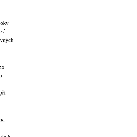
roky
icí
evných
ho
u
při
na
kle 6