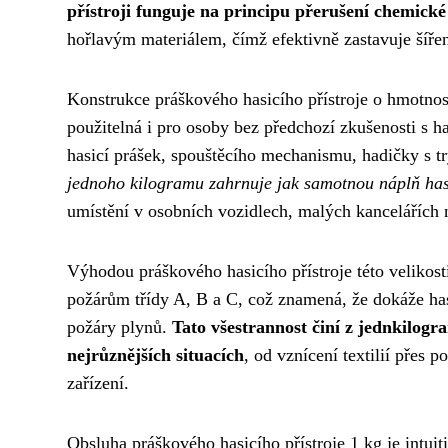
přístroji funguje na principu přerušení chemické
hořlavým materiálem, čímž efektivně zastavuje šíře
Konstrukce práškového hasicího přístroje o hmotnos
použitelná i pro osoby bez předchozí zkušenosti s ha
hasicí prášek, spouštěcího mechanismu, hadičky s t
jednoho kilogramu zahrnuje jak samotnou náplň hasic
umístění v osobních vozidlech, malých kancelářích
Výhodou práškového hasicího přístroje této velikosti
požárům třídy A, B a C, což znamená, že dokáže has
požáry plynů.
Tato všestrannost činí z jednkilog
nejrůznějších situacích
, od vznícení textilií přes
zařízení.
Obsluha práškového hasicího přístroje 1 kg je intuiti