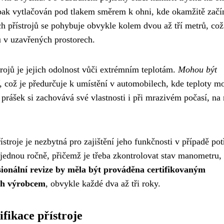
e pak vytlačován pod tlakem směrem k ohni, kde okamžitě začí
h přístrojů se pohybuje obvykle kolem dvou až tří metrů, což
u v uzavřených prostorech.
trojů je jejich odolnost vůči extrémním teplotám.
Mohou být
, což je předurčuje k umístění v automobilech, kde teploty 
 prášek si zachovává své vlastnosti i při mrazivém počasí, na 
stroje je nezbytná pro zajištění jeho funkčnosti v případě pot
 jednou ročně, přičemž je třeba zkontrolovat stav manometru,
sionální revize by měla být prováděna certifikovaným
ch výrobcem
, obvykle každé dva až tři roky.
fikace přístroje