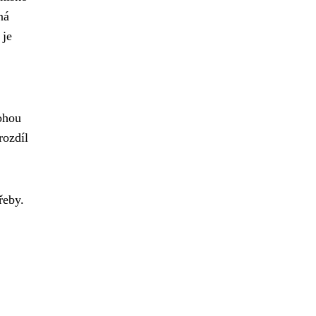
ná
 je
mohou
rozdíl
řeby.