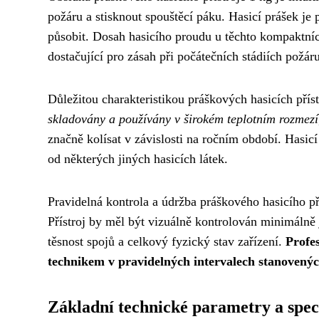
požáru a stisknout spouštěcí páku. Hasicí prášek j
působit. Dosah hasicího proudu u těchto kompaktníc
dostačující pro zásah při počátečních stádiích požár
Důležitou charakteristikou práškových hasicích přís
skladovány a používány v širokém teplotním rozmezí
značně kolísat v závislosti na ročním období. Hasicí
od některých jiných hasicích látek.
Pravidelná kontrola a údržba práškového hasicího pří
Přístroj by měl být vizuálně kontrolován minimálně
těsnost spojů a celkový fyzický stav zařízení.
Profe
technikem v pravidelných intervalech stanovený
Základní technické parametry a speci