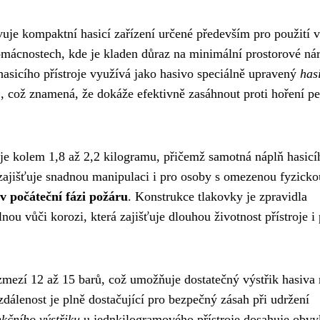
uje kompaktní hasicí zařízení určené především pro použití v
mácnostech, kde je kladen důraz na minimální prostorové ná
 hasicího přístroje využívá jako hasivo speciálně upravený
has
 C, což znamená, že dokáže efektivně zasáhnout proti hoření p
je kolem 1,8 až 2,2 kilogramu, přičemž samotná náplň hasicí
 zajišťuje snadnou manipulaci i pro osoby s omezenou fyzicko
v počáteční fázi požáru
. Konstrukce tlakovky je zpravidla
ou vůči korozi, která zajišťuje dlouhou životnost přístroje i 
zmezí 12 až 15 barů, což umožňuje dostatečný výstřik hasiva 
zdálenost je plně dostačující pro bezpečný zásah při udržení
kčního výstřiku
u jednkilogramového přístroje dosahuje obvy