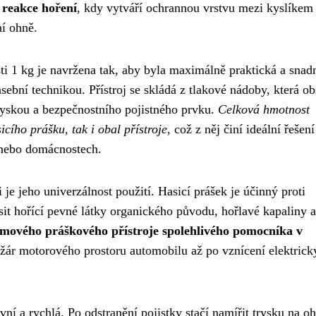
 reakce hoření
, kdy vytváří ochrannou vrstvu mezi kyslíkem
ní ohně.
ti 1 kg je navržena tak, aby byla maximálně praktická a snad
sební technikou. Přístroj se skládá z tlakové nádoby, která o
ryskou a bezpečnostního pojistného prvku.
Celková hmotnost
ího prášku, tak i obal přístroje
, což z něj činí ideální řešení
 nebo domácnostech.
 je jeho univerzálnost použití. Hasicí prášek je účinný proti
it hořící pevné látky organického původu, hořlavé kapaliny a
ramového práškového přístroje spolehlivého pomocníka v
 požár motorového prostoru automobilu až po vznícení elektric
vní a rychlá. Po odstranění pojistky stačí namířit trysku na o