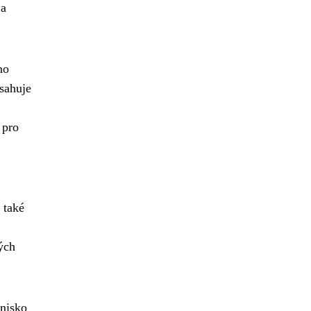
 a
no
bsahuje
 pro
 také
kých
hnisko