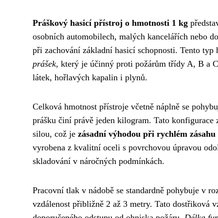
Práškový hasicí přístroj o hmotnosti 1 kg
představ
osobních automobilech, malých kancelářích nebo do
při zachování základní hasicí schopnosti. Tento typ
prášek
, který je účinný proti požárům třídy A, B a
látek, hořlavých kapalin i plynů.
Celková hmotnost přístroje včetně náplně se pohybu
prášku činí právě jeden kilogram. Tato konfigurace
silou, což je
zásadní výhodou při rychlém zásahu 
vyrobena z kvalitní oceli s povrchovou úpravou odoln
skladování v náročných podmínkách.
Pracovní tlak v nádobě se standardně pohybuje v ro
vzdálenost přibližně 2 až 3 metry. Tato dostřiková v
doporučeného odstupu od ohniska požáru.
Délka fun