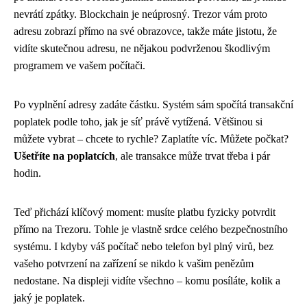
nevrátí zpátky. Blockchain je neúprosný. Trezor vám proto
adresu zobrazí přímo na své obrazovce, takže máte jistotu, že
vidíte skutečnou adresu, ne nějakou podvrženou škodlivým
programem ve vašem počítači.
Po vyplnění adresy zadáte částku. Systém sám spočítá transakční
poplatek podle toho, jak je síť právě vytížená. Většinou si
můžete vybrat – chcete to rychle? Zaplatíte víc. Můžete počkat?
Ušetříte na poplatcích
, ale transakce může trvat třeba i pár
hodin.
Teď přichází klíčový moment: musíte platbu fyzicky potvrdit
přímo na Trezoru. Tohle je vlastně srdce celého bezpečnostního
systému. I kdyby váš počítač nebo telefon byl plný virů, bez
vašeho potvrzení na zařízení se nikdo k vašim penězům
nedostane. Na displeji vidíte všechno – komu posíláte, kolik a
jaký je poplatek.