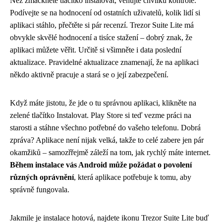
Než zmáčknete tlačítko instalovat, věnujte chvilku kontrole.
Podívejte se na hodnocení od ostatních uživatelů, kolik lidí si
aplikaci stáhlo, přečtěte si pár recenzí. Trezor Suite Lite má
obvykle skvělé hodnocení a tisíce stažení – dobrý znak, že
aplikaci můžete věřit. Určitě si všimněte i data poslední
aktualizace. Pravidelné aktualizace znamenají, že na aplikaci
někdo aktivně pracuje a stará se o její zabezpečení.
Když máte jistotu, že jde o tu správnou aplikaci, klikněte na
zelené tlačítko Instalovat. Play Store si teď vezme práci na
starosti a stáhne všechno potřebné do vašeho telefonu. Dobrá
zpráva? Aplikace není nijak velká, takže to celé zabere jen pár
okamžiků – samozřřejmě záleží na tom, jak rychlý máte internet.
Během instalace vás Android může požádat o povolení
různých oprávnění
, která aplikace potřebuje k tomu, aby
správně fungovala.
Jakmile je instalace hotová, najdete ikonu Trezor Suite Lite buď