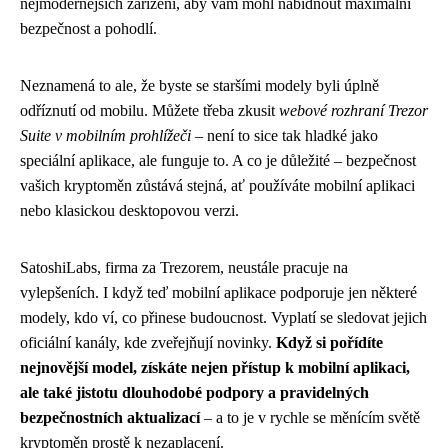
nejmodernějších zařízení, aby vám mohl nabídnout maximální
bezpečnost a pohodlí.
Neznamená to ale, že byste se staršími modely byli úplně
odříznutí od mobilu. Můžete třeba zkusit
webové rozhraní Trezor
Suite v mobilním prohlížeči
– není to sice tak hladké jako
speciální aplikace, ale funguje to. A co je důležité – bezpečnost
vašich kryptoměn zůstává stejná, ať používáte mobilní aplikaci
nebo klasickou desktopovou verzi.
SatoshiLabs, firma za Trezorem, neustále pracuje na
vylepšeních. I když teď mobilní aplikace podporuje jen některé
modely, kdo ví, co přinese budoucnost. Vyplatí se sledovat jejich
oficiální kanály, kde zveřejňují novinky.
Když si pořídíte
nejnovější model, získáte nejen přístup k mobilní aplikaci,
ale také jistotu dlouhodobé podpory a pravidelných
bezpečnostních aktualizací
– a to je v rychle se měnícím světě
kryptoměn prostě k nezaplacení.