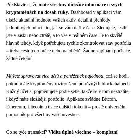
Představte si, že
máte všechny důležité informace o svých
kryptoměnách na dosah ruky
. Dashboard v aplikaci vám
ukáže aktuální hodnotu vašich aktiv, detailní přehledy
jednotlivých mincí i to, jak se vám daří v čase. Sledujete, jestli
jste v zisku nebo ztrátě, a to vše v reálném čase. Je to skvělé
hlavně tehdy, když potřebujete rychle zkontrolovat stav portfolia
– třeba cestou do práce nebo na obědě. Žádné zapínání počítače,
žádné čekání.
Můžete spravovat více účtů a peněženek najednou
, což se hodí,
pokud máte kryptoměny roztroušené po různých blockchainech.
Každý účet si pojmenujete podle sebe, takže se v tom neztratíte,
i když máte složitější portfolio. Aplikace zvládne Bitcoin,
Ethereum, Litecoin a tisíce dalších tokenů – prostě univerzální
pomocník pro všechny vaše investice.
Co se týče transakcí?
Vidíte úplně všechno – kompletní