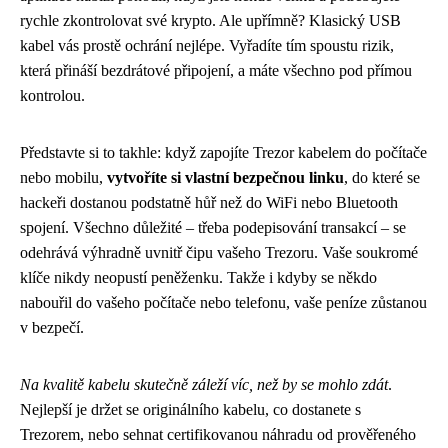
rychle zkontrolovat své krypto. Ale upřímně? Klasický USB
kabel vás prostě ochrání nejlépe. Vyřadíte tím spoustu rizik,
která přináší bezdrátové připojení, a máte všechno pod přímou
kontrolou.
Představte si to takhle: když zapojíte Trezor kabelem do počítače
nebo mobilu,
vytvoříte si vlastní bezpečnou linku
, do které se
hackeři dostanou podstatně hůř než do WiFi nebo Bluetooth
spojení. Všechno důležité – třeba podepisování transakcí – se
odehrává výhradně uvnitř čipu vašeho Trezoru. Vaše soukromé
klíče nikdy neopustí peněženku. Takže i kdyby se někdo
nabouřil do vašeho počítače nebo telefonu, vaše peníze zůstanou
v bezpečí.
Na kvalitě kabelu skutečně záleží víc, než by se mohlo zdát
.
Nejlepší je držet se originálního kabelu, co dostanete s
Trezorem, nebo sehnat certifikovanou náhradu od prověřeného