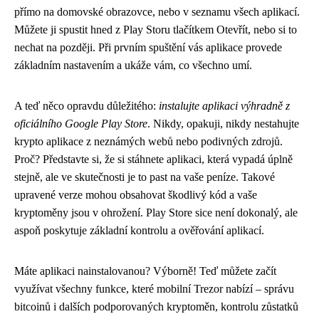
přímo na domovské obrazovce, nebo v seznamu všech aplikací.
Můžete ji spustit hned z Play Storu tlačítkem Otevřít, nebo si to
nechat na později. Při prvním spuštění vás aplikace provede
základním nastavením a ukáže vám, co všechno umí.
A teď něco opravdu důležitého:
instalujte aplikaci výhradně z
oficiálního Google Play Store
. Nikdy, opakuji, nikdy nestahujte
krypto aplikace z neznámých webů nebo podivných zdrojů.
Proč? Představte si, že si stáhnete aplikaci, která vypadá úplně
stejně, ale ve skutečnosti je to past na vaše peníze. Takové
upravené verze mohou obsahovat škodlivý kód a vaše
kryptoměny jsou v ohrožení. Play Store sice není dokonalý, ale
aspoň poskytuje základní kontrolu a ověřování aplikací.
Máte aplikaci nainstalovanou? Výborně! Teď můžete začít
využívat všechny funkce, které mobilní Trezor nabízí – správu
bitcoinů i dalších podporovaných kryptoměn, kontrolu zůstatků