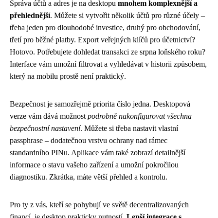
Správa účtů a adres je na desktopu
mnohem komplexnější a
přehlednější
. Můžete si vytvořit několik účtů pro různé účely –
třeba jeden pro dlouhodobé investice, druhý pro obchodování,
třetí pro běžné platby. Export veřejných klíčů pro účetnictví?
Hotovo. Potřebujete dohledat transakci ze srpna loňského roku?
Interface vám umožní filtrovat a vyhledávat v historii způsobem,
který na mobilu prostě není praktický.
Bezpečnost je samozřejmě priorita číslo jedna. Desktopová
verze vám dává možnost
podrobně nakonfigurovat všechna
bezpečnostní nastavení
. Můžete si třeba nastavit vlastní
passphrase – dodatečnou vrstvu ochrany nad rámec
standardního PINu. Aplikace vám také zobrazí detailnější
informace o stavu vašeho zařízení a umožní pokročilou
diagnostiku. Zkrátka, máte větší přehled a kontrolu.
Pro ty z vás, kteří se pohybují ve světě decentralizovaných
financí, je desktop prakticky nutností.
Lepší integrace s