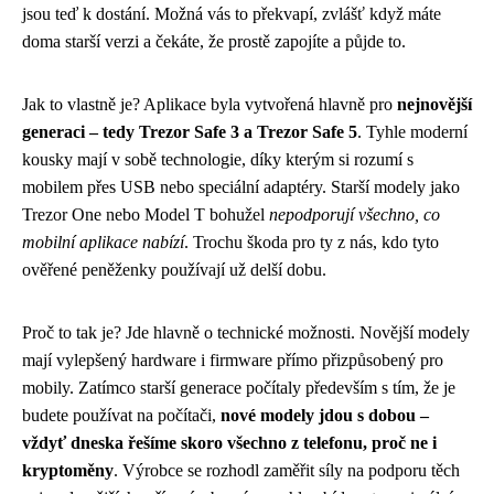
jsou teď k dostání. Možná vás to překvapí, zvlášť když máte
doma starší verzi a čekáte, že prostě zapojíte a půjde to.
Jak to vlastně je? Aplikace byla vytvořená hlavně pro
nejnovější
generaci – tedy Trezor Safe 3 a Trezor Safe 5
. Tyhle moderní
kousky mají v sobě technologie, díky kterým si rozumí s
mobilem přes USB nebo speciální adaptéry. Starší modely jako
Trezor One nebo Model T bohužel
nepodporují všechno, co
mobilní aplikace nabízí
. Trochu škoda pro ty z nás, kdo tyto
ověřené peněženky používají už delší dobu.
Proč to tak je? Jde hlavně o technické možnosti. Novější modely
mají vylepšený hardware i firmware přímo přizpůsobený pro
mobily. Zatímco starší generace počítaly především s tím, že je
budete používat na počítači,
nové modely jdou s dobou –
vždyť dneska řešíme skoro všechno z telefonu, proč ne i
kryptoměny
. Výrobce se rozhodl zaměřit síly na podporu těch