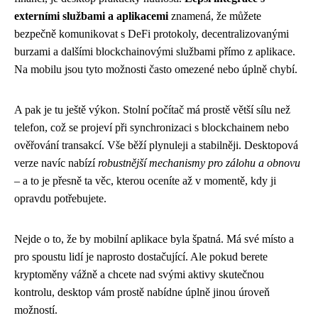
externími službami a aplikacemi
znamená, že můžete
bezpečně komunikovat s DeFi protokoly, decentralizovanými
burzami a dalšími blockchainovými službami přímo z aplikace.
Na mobilu jsou tyto možnosti často omezené nebo úplně chybí.
A pak je tu ještě výkon. Stolní počítač má prostě větší sílu než
telefon, což se projeví při synchronizaci s blockchainem nebo
ověřování transakcí. Vše běží plynuleji a stabilněji. Desktopová
verze navíc nabízí
robustnější mechanismy pro zálohu a obnovu
– a to je přesně ta věc, kterou oceníte až v momentě, kdy ji
opravdu potřebujete.
Nejde o to, že by mobilní aplikace byla špatná. Má své místo a
pro spoustu lidí je naprosto dostačující. Ale pokud berete
kryptoměny vážně a chcete nad svými aktivy skutečnou
kontrolu, desktop vám prostě nabídne úplně jinou úroveň
možností.