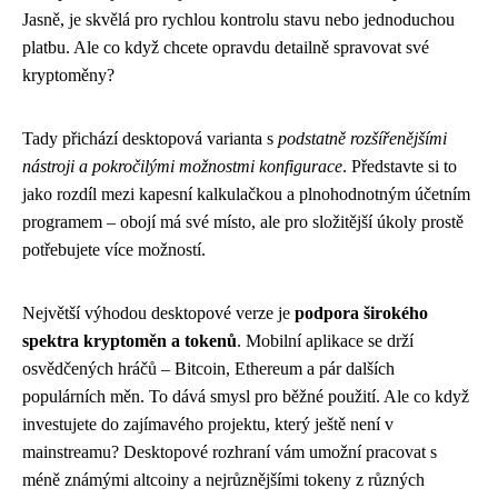
Jasně, je skvělá pro rychlou kontrolu stavu nebo jednoduchou
platbu. Ale co když chcete opravdu detailně spravovat své
kryptoměny?
Tady přichází desktopová varianta s
podstatně rozšířenějšími
nástroji a pokročilými možnostmi konfigurace
. Představte si to
jako rozdíl mezi kapesní kalkulačkou a plnohodnotným účetním
programem – obojí má své místo, ale pro složitější úkoly prostě
potřebujete více možností.
Největší výhodou desktopové verze je
podpora širokého
spektra kryptoměn a tokenů
. Mobilní aplikace se drží
osvědčených hráčů – Bitcoin, Ethereum a pár dalších
populárních měn. To dává smysl pro běžné použití. Ale co když
investujete do zajímavého projektu, který ještě není v
mainstreamu? Desktopové rozhraní vám umožní pracovat s
méně známými altcoiny a nejrůznějšími tokeny z různých