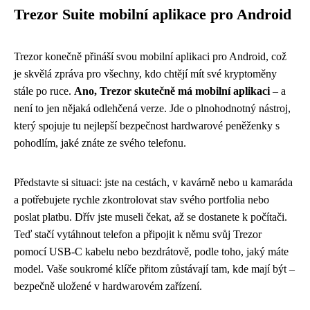
Trezor Suite mobilní aplikace pro Android
Trezor konečně přináší svou mobilní aplikaci pro Android, což
je skvělá zpráva pro všechny, kdo chtějí mít své kryptoměny
stále po ruce.
Ano, Trezor skutečně má mobilní aplikaci
– a
není to jen nějaká odlehčená verze. Jde o plnohodnotný nástroj,
který spojuje tu nejlepší bezpečnost hardwarové peněženky s
pohodlím, jaké znáte ze svého telefonu.
Představte si situaci: jste na cestách, v kavárně nebo u kamaráda
a potřebujete rychle zkontrolovat stav svého portfolia nebo
poslat platbu. Dřív jste museli čekat, až se dostanete k počítači.
Teď stačí vytáhnout telefon a připojit k němu svůj Trezor
pomocí USB-C kabelu nebo bezdrátově, podle toho, jaký máte
model. Vaše soukromé klíče přitom zůstávají tam, kde mají být –
bezpečně uložené v hardwarovém zařízení.