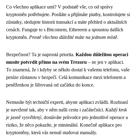
Co všechno aplikace umí? V podstatě vše, co od správy
kryptoměn potřebujete. Posíláte a přijímáte platby, kontrolujete si
zůstatky, sledujete historii transakcí a máte přehled o aktuálních
cenách. Funguje to s Bitcoinem, Ethereem a spoustou dalších
kryptoměn.
Prostě všechno důležité máte na jednom místě
.
Bezpečnost? Ta je naprostá priorita.
Každou důležitou operaci
musíte potvrdit přímo na svém Trezoru
– ne jen v aplikaci.
To znamená, že i kdyby se někdo dostal k vašemu telefonu, vaše
peníze zůstanou v bezpečí. Celá komunikace mezi telefonem a
peněženkou je šifrovaná od začátku do konce.
Nemusíte být techničtí experti, abyste aplikaci zvládli. Rozhraní
je navržené tak, aby v něm našli cestu i začátečníci.
Každý krok
je jasně vysvětlený
, dostáváte průvodce pro jednotlivé operace a
riziko, že něco pokazíte, je minimální. Konečně aplikace pro
kryptoměny, která vás nenutí studovat manuály.