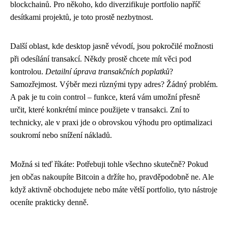
blockchainů. Pro někoho, kdo diverzifikuje portfolio napříč
desítkami projektů, je toto prostě nezbytnost.
Další oblast, kde desktop jasně vévodí, jsou pokročilé možnosti
při odesílání transakcí. Někdy prostě chcete mít věci pod
kontrolou.
Detailní úprava transakčních poplatků
?
Samozřejmost. Výběr mezi různými typy adres? Žádný problém.
A pak je tu coin control – funkce, která vám umožní přesně
určit, které konkrétní mince použijete v transakci. Zní to
technicky, ale v praxi jde o obrovskou výhodu pro optimalizaci
soukromí nebo snížení nákladů.
Možná si teď říkáte: Potřebuji tohle všechno skutečně? Pokud
jen občas nakoupíte Bitcoin a držíte ho, pravděpodobně ne. Ale
když aktivně obchodujete nebo máte větší portfolio, tyto nástroje
oceníte prakticky denně.