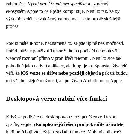
zabere čas.
Vývoj pro iOS má svá specifika
a uzavřený
ekosystém Apple to celé ještě komplikuje. Není to tak, že by
vývojáři seděli se založenýma rukama – je to prostě složitější
proces.
Pokud máte iPhone, neznamená to, že jste úplně bez možností.
Pořád můžete používat Trezor Suite na počítači nebo otevřít
webové rozhraní přímo v prohlížeči telefonu. Není to sice tak
pohodlné jako nativní aplikace, ale funguje to. Spousta uživatelů
věří, že
iOS verze se dříve nebo později objeví
a pak už budou
mít všichni stejné možnosti, ať používají Android nebo Apple.
Desktopová verze nabízí více funkcí
Když se podíváte na desktopovou verzi peněženky Trezor,
zjistíte, že jde o
komplexnější řešení pro pokročilé uživatele
,
kteří potřebují víc než jen základní funkce. Mobilní aplikace?