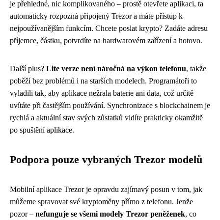
je přehledné, nic komplikovaného – prostě otevřete aplikaci, ta
automaticky rozpozná připojený Trezor a máte přístup k
nejpoužívanějším funkcím. Chcete poslat krypto? Zadáte adresu
příjemce, částku, potvrdíte na hardwarovém zařízení a hotovo.
Další plus?
Lite verze není náročná na výkon telefonu
, takže
poběží bez problémů i na starších modelech. Programátoři to
vyladili tak, aby aplikace nežrala baterie ani data, což určitě
uvítáte při častějším používání. Synchronizace s blockchainem je
rychlá a aktuální stav svých zůstatků vidíte prakticky okamžitě
po spuštění aplikace.
Podpora pouze vybraných Trezor modelů
Mobilní aplikace Trezor je opravdu zajímavý posun v tom, jak
můžeme spravovat své kryptoměny přímo z telefonu. Jenže
pozor –
nefunguje se všemi modely Trezor peněženek
, co