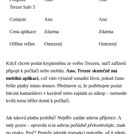
Trezor Safe 3
Coinjoin
Ano
Ano
Cena aplikace
Zdarma
Zdarma
Offline režim
Omezený
Omezený
Když chcete poslat kryptoměnu ze svého Trezoru, stačí zařízení
připojit k počítači nebo mobilu.
Ano, Trezor skutečně má
mobilní aplikaci
, což vám výrazně usnadní život, pokud často
řešíte platby mimo domov. Představte si, že potřebujete poslat
bitcoin kamarádovi v kavárně nebo zaplatit za nákup – nemusíte
kvůli tomu běžet domů k počítači.
Jak taková platba probíhá? Nejdřív zadáte adresu příjemce. A
tady pozor –
opravdu si tu adresu pořádně překontrolujte
, znak
po znaku. Proč? Protože jakmile transakci potvrdíte, už ji nikdo