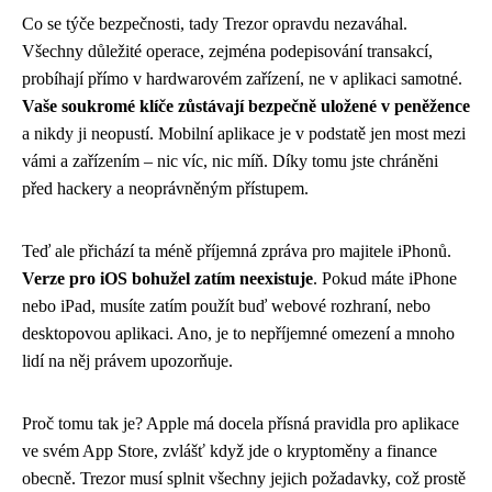
Co se týče bezpečnosti, tady Trezor opravdu nezaváhal.
Všechny důležité operace, zejména podepisování transakcí,
probíhají přímo v hardwarovém zařízení, ne v aplikaci samotné.
Vaše soukromé klíče zůstávají bezpečně uložené v peněžence
a nikdy ji neopustí. Mobilní aplikace je v podstatě jen most mezi
vámi a zařízením – nic víc, nic míň. Díky tomu jste chráněni
před hackery a neoprávněným přístupem.
Teď ale přichází ta méně příjemná zpráva pro majitele iPhonů.
Verze pro iOS bohužel zatím neexistuje
. Pokud máte iPhone
nebo iPad, musíte zatím použít buď webové rozhraní, nebo
desktopovou aplikaci. Ano, je to nepříjemné omezení a mnoho
lidí na něj právem upozorňuje.
Proč tomu tak je? Apple má docela přísná pravidla pro aplikace
ve svém App Store, zvlášť když jde o kryptoměny a finance
obecně. Trezor musí splnit všechny jejich požadavky, což prostě