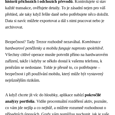
historii příchozích i odchozích převodů
. Kontrolujete si stav
každé transakce, ověřujete detaily. To je zásadní nejen pro váš
přehled, ale taky když řešíte daně nebo potřebujete něco doložit.
Data si navíc můžete exportovat a dál s nimi pracovat nebo je
archivovat.
Bezpečnost? Tady Trezor rozhodně nezaváhal.
Kombinace
hardwarové peněženky a mobilu funguje naprosto spolehlivě
.
Všechny citlivé operace musíte potvrdit přímo na hardwarovém
zařízení, takže i kdyby se někdo dostal k vašemu telefonu, k
penězům se nedostane. Tohle je přesně to, co potřebujete –
bezpečnost i při používání mobilu, který může být vystavený
nejrůznějším rizikům.
A když chcete jít víc do hloubky, aplikace nabízí
pokročilé
analýzy portfolia
. Vidíte procentuální rozdělení aktiv, poznáte,
co vám jde nejlíp a co nejhůř, a můžete rozumně rozhodnout o
případných úpravách. Grafy vám pomůžou pochopit, jak je vaše