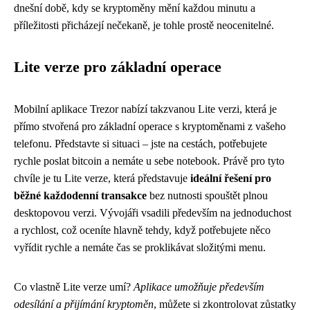
dnešní době, kdy se kryptoměny mění každou minutu a
příležitosti přicházejí nečekaně, je tohle prostě neocenitelné.
Lite verze pro základní operace
Mobilní aplikace Trezor nabízí takzvanou Lite verzi, která je
přímo stvořená pro základní operace s kryptoměnami z vašeho
telefonu. Představte si situaci – jste na cestách, potřebujete
rychle poslat bitcoin a nemáte u sebe notebook. Právě pro tyto
chvíle je tu Lite verze, která představuje
ideální řešení pro
běžné každodenní transakce
bez nutnosti spouštět plnou
desktopovou verzi. Vývojáři vsadili především na jednoduchost
a rychlost, což oceníte hlavně tehdy, když potřebujete něco
vyřídit rychle a nemáte čas se proklikávat složitými menu.
Co vlastně Lite verze umí?
Aplikace umožňuje především
odesílání a přijímání kryptoměn
, můžete si zkontrolovat zůstatky