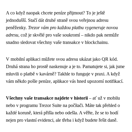
A co když naopak chcete peníze přijmout? To je ještě
jednodušší. Stačí dát druhé straně svou veřejnou adresu
peněženky.
Trezor vám pro každou platbu vygeneruje novou
adresu
, což je skvělé pro vaše soukromí – nikdo pak nemůže
snadno sledovat všechny vaše transakce v blockchainu.
V mobilní aplikaci můžete svou adresu ukázat jako QR kód.
Druhá strana ho prostě naskenuje a je to. Pamatujete si, jak jsme
mluvili o platbě v kavárně? Takhle to funguje v praxi. A když
vám někdo pošle peníze, aplikace vás hned upozorní notifikací.
Všechny vaše transakce najdete v historii
– ať už v mobilu
nebo v programu Trezor Suite na počítači. Máte tak přehled o
každé koruně, která přišla nebo odešla. A věřte, že se to hodí
nejen pro vlastní evidenci, ale třeba i když budete řešit daně.