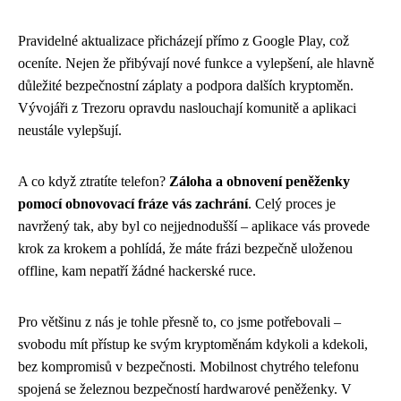
Pravidelné aktualizace přicházejí přímo z Google Play, což
oceníte. Nejen že přibývají nové funkce a vylepšení, ale hlavně
důležité bezpečnostní záplaty a podpora dalších kryptoměn.
Vývojáři z Trezoru opravdu naslouchají komunitě a aplikaci
neustále vylepšují.
A co když ztratíte telefon?
Záloha a obnovení peněženky
pomocí obnovovací fráze vás zachrání
. Celý proces je
navržený tak, aby byl co nejjednodušší – aplikace vás provede
krok za krokem a pohlídá, že máte frázi bezpečně uloženou
offline, kam nepatří žádné hackerské ruce.
Pro většinu z nás je tohle přesně to, co jsme potřebovali –
svobodu mít přístup ke svým kryptoměnám kdykoli a kdekoli,
bez kompromisů v bezpečnosti. Mobilnost chytrého telefonu
spojená se železnou bezpečností hardwarové peněženky. V