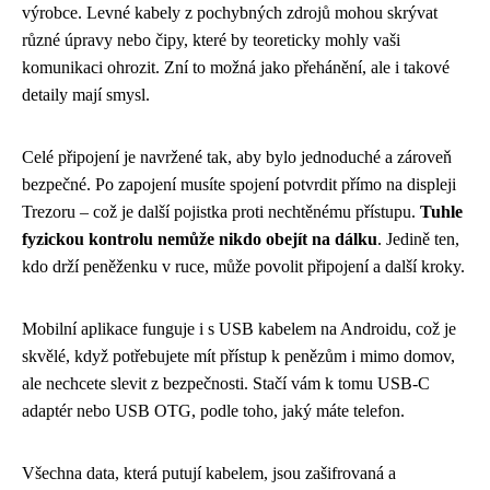
výrobce. Levné kabely z pochybných zdrojů mohou skrývat
různé úpravy nebo čipy, které by teoreticky mohly vaši
komunikaci ohrozit. Zní to možná jako přehánění, ale i takové
detaily mají smysl.
Celé připojení je navržené tak, aby bylo jednoduché a zároveň
bezpečné. Po zapojení musíte spojení potvrdit přímo na displeji
Trezoru – což je další pojistka proti nechtěnému přístupu.
Tuhle
fyzickou kontrolu nemůže nikdo obejít na dálku
. Jedině ten,
kdo drží peněženku v ruce, může povolit připojení a další kroky.
Mobilní aplikace funguje i s USB kabelem na Androidu, což je
skvělé, když potřebujete mít přístup k penězům i mimo domov,
ale nechcete slevit z bezpečnosti. Stačí vám k tomu USB-C
adaptér nebo USB OTG, podle toho, jaký máte telefon.
Všechna data, která putují kabelem, jsou zašifrovaná a