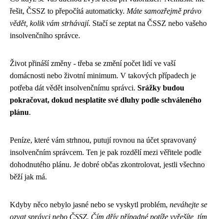
řešit, ČSSZ to přepočítá automaticky.
Máte samozřejmě právo
vědět, kolik vám strhávají
. Stačí se zeptat na ČSSZ nebo vašeho
insolvenčního správce.
Život přináší změny - třeba se změní počet lidí ve vaší
domácnosti nebo životní minimum. V takových případech je
potřeba dát vědět insolvenčnímu správci.
Srážky budou
pokračovat, dokud nesplatíte své dluhy podle schváleného
plánu
.
Peníze, které vám strhnou, putují rovnou na účet spravovaný
insolvenčním správcem. Ten je pak rozdělí mezi věřitele podle
dohodnutého plánu. Je dobré občas zkontrolovat, jestli všechno
běží jak má.
Kdyby něco nebylo jasné nebo se vyskytl problém,
neváhejte se
ozvat správci nebo ČSSZ. Čím dřív případné potíže vyřešíte, tím