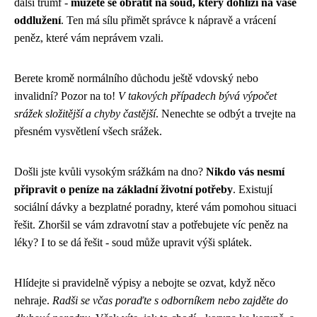
další trumf -
můžete se obrátit na soud, který dohlíží na vaše
oddlužení
. Ten má sílu přimět správce k nápravě a vrácení
peněz, které vám neprávem vzali.
Berete kromě normálního důchodu ještě vdovský nebo
invalidní? Pozor na to!
V takových případech bývá výpočet
srážek složitější a chyby častější
. Nenechte se odbýt a trvejte na
přesném vysvětlení všech srážek.
Došli jste kvůli vysokým srážkám na dno?
Nikdo vás nesmí
připravit o peníze na základní životní potřeby
. Existují
sociální dávky a bezplatné poradny, které vám pomohou situaci
řešit. Zhoršil se vám zdravotní stav a potřebujete víc peněz na
léky? I to se dá řešit - soud může upravit výši splátek.
Hlídejte si pravidelně výpisy a nebojte se ozvat, když něco
nehraje.
Radši se včas poraďte s odborníkem nebo zajděte do