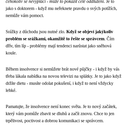
čehokoliv se nevyplácí - může to pokazit celé oddlužení
. Je to
jako s doktorem - když mu neřeknete pravdu o svých potížích,
nemůže vám pomoct.
Srážky z důchodu jsou nutné zlo.
Když se objeví jakýkoliv
problém se srážkami, okamžitě to řešte se správcem
. Čím
dřív, tím líp - problémy mají tendenci narůstat jako sněhová
koule.
Během insolvence si nemůžete brát nové půjčky - i když by vás
třeba lákala nabídka na novou televizi na splátky. Je to jako když
držíte dietu - musíte odolat pokušení, i když to není vždycky
lehké.
Pamatujte, že insolvence není konec světa. Je to nový začátek,
který vám pomůže zbavit se dluhů a začít znovu. Chce to jen
trpělivost, poctivost a dobrou komunikaci se správcem.