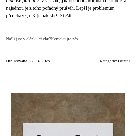
dluhové poradny
. Však víte, jak to chodí - koruna ke koruně, a
najednou je z toho pořádný průšvih. Lepší je problémům
předcházet, než je pak složitě řešit.
Našli jste v článku chybu?
Kontaktujte nás
Publikováno: 27. 04. 2025
Kategorie:
Ostatní