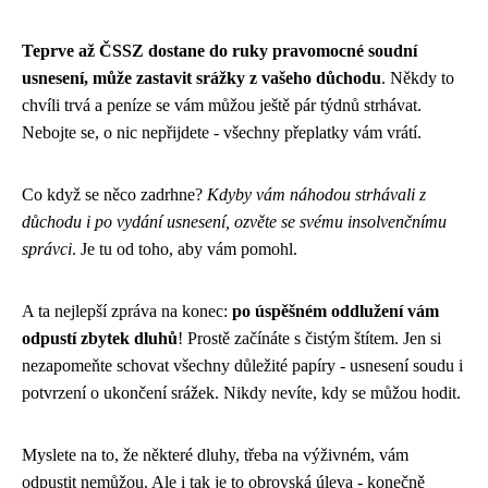
Teprve až ČSSZ dostane do ruky pravomocné soudní
usnesení, může zastavit srážky z vašeho důchodu
. Někdy to
chvíli trvá a peníze se vám můžou ještě pár týdnů strhávat.
Nebojte se, o nic nepřijdete - všechny přeplatky vám vrátí.
Co když se něco zadrhne?
Kdyby vám náhodou strhávali z
důchodu i po vydání usnesení, ozvěte se svému insolvenčnímu
správci
. Je tu od toho, aby vám pomohl.
A ta nejlepší zpráva na konec:
po úspěšném oddlužení vám
odpustí zbytek dluhů
! Prostě začínáte s čistým štítem. Jen si
nezapomeňte schovat všechny důležité papíry - usnesení soudu i
potvrzení o ukončení srážek. Nikdy nevíte, kdy se můžou hodit.
Myslete na to, že některé dluhy, třeba na výživném, vám
odpustit nemůžou. Ale i tak je to obrovská úleva - konečně