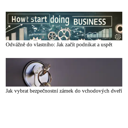
Odvážně do vlastního: Jak začít podnikat a uspět
Jak vybrat bezpečnostní zámek do vchodových dveří