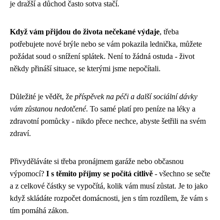
je dražší a důchod často sotva stačí.
Když vám přijdou do života nečekané výdaje
, třeba
potřebujete nové brýle nebo se vám pokazila lednička, můžete
požádat soud o snížení splátek. Není to žádná ostuda - život
někdy přináší situace, se kterými jsme nepočítali.
Důležité je vědět, že
příspěvek na péči a další sociální dávky
vám zůstanou nedotčené
. To samé platí pro peníze na léky a
zdravotní pomůcky - nikdo přece nechce, abyste šetřili na svém
zdraví.
Přivyděláváte si třeba pronájmem garáže nebo občasnou
výpomocí?
I s těmito příjmy se počítá citlivě
- všechno se sečte
a z celkové částky se vypočítá, kolik vám musí zůstat. Je to jako
když skládáte rozpočet domácnosti, jen s tím rozdílem, že vám s
tím pomáhá zákon.