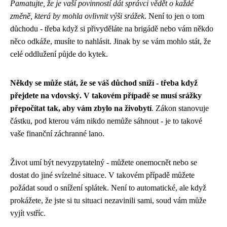
Pamatujte, že je vaší povinností dát správci vědět o každé
změně, která by mohla ovlivnit výši srážek
. Není to jen o tom
důchodu - třeba když si přivyděláte na brigádě nebo vám někdo
něco odkáže, musíte to nahlásit. Jinak by se vám mohlo stát, že
celé oddlužení půjde do kytek.
Někdy se může stát, že se váš důchod sníží - třeba když
přejdete na vdovský. V takovém případě se musí srážky
přepočítat tak, aby vám zbylo na živobytí
. Zákon stanovuje
částku, pod kterou vám nikdo nemůže sáhnout - je to takové
vaše finanční záchranné lano.
Život umí být nevyzpytatelný - můžete onemocnět nebo se
dostat do jiné svízelné situace. V takovém případě můžete
požádat soud o snížení splátek. Není to automatické, ale když
prokážete, že jste si tu situaci nezavinili sami, soud vám může
vyjít vstříc.