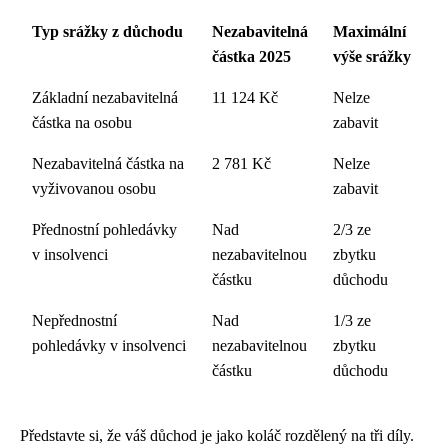
Typ srážky z důchodu
Nezabavitelná
Maximální
částka 2025
výše srážky
Základní nezabavitelná
11 124 Kč
Nelze
částka na osobu
zabavit
Nezabavitelná částka na
2 781 Kč
Nelze
vyživovanou osobu
zabavit
Přednostní pohledávky
Nad
2/3 ze
v insolvenci
nezabavitelnou
zbytku
částku
důchodu
Nepřednostní
Nad
1/3 ze
pohledávky v insolvenci
nezabavitelnou
zbytku
částku
důchodu
Představte si, že váš důchod je jako koláč rozdělený na tři díly.