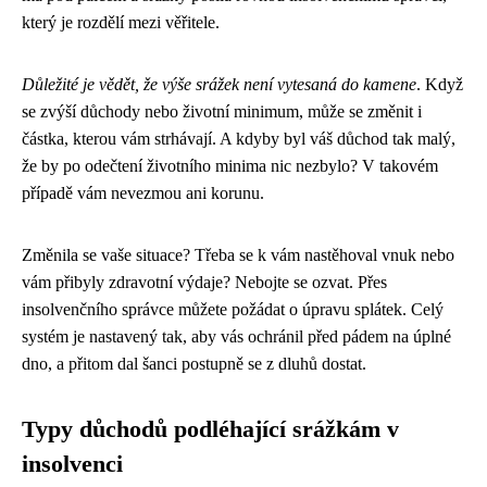
který je rozdělí mezi věřitele.
Důležité je vědět, že výše srážek není vytesaná do kamene
. Když
se zvýší důchody nebo životní minimum, může se změnit i
částka, kterou vám strhávají. A kdyby byl váš důchod tak malý,
že by po odečtení životního minima nic nezbylo? V takovém
případě vám nevezmou ani korunu.
Změnila se vaše situace? Třeba se k vám nastěhoval vnuk nebo
vám přibyly zdravotní výdaje? Nebojte se ozvat. Přes
insolvenčního správce můžete požádat o úpravu splátek. Celý
systém je nastavený tak, aby vás ochránil před pádem na úplné
dno, a přitom dal šanci postupně se z dluhů dostat.
Typy důchodů podléhající srážkám v
insolvenci