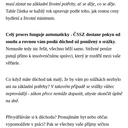
musí zůstat na základní životní potřeby, ať se děje, co se děje
.
Tahle částka se každý rok upravuje podle toho, jak rostou ceny
bydlení a životní minimum.
Celý proces funguje automaticky - ČSSZ dostane pokyn od
soudu a rovnou vám posílá důchod už ponížený o srážky
.
Nemusíte tedy nic řešit, všechno běží samo. Stržené peníze
putují přímo k insolvenčnímu správci, který je rozdělí mezi vaše
věřitele.
Co když máte důchod tak malý, že by vám po srážkách nezbylo
ani na základní potřeby?
V takovém případě se srážky vůbec
neprovádějí - zákon přece nemůže dopustit, abyste skončili úplně
na dně
.
Přivyděláváte si k důchodu? Pronajímáte byt nebo občas
vypomoůžete v práci? Pak se všechny vaše příjmy sečtou