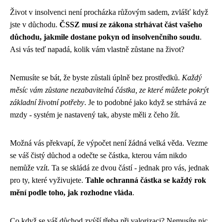
Život v insolvenci není procházka růžovým sadem, zvlášť když
jste v důchodu.
ČSSZ musí ze zákona strhávat část vašeho
důchodu, jakmile dostane pokyn od insolvenčního soudu
.
Asi vás teď napadá, kolik vám vlastně zůstane na život?
Nemusíte se bát, že byste zůstali úplně bez prostředků.
Každý
měsíc vám zůstane nezabavitelná částka, ze které můžete pokrýt
základní životní potřeby
. Je to podobné jako když se strhává ze
mzdy - systém je nastavený tak, abyste měli z čeho žít.
Možná vás překvapí, že výpočet není žádná velká věda. Vezme
se váš čistý důchod a odečte se částka, kterou vám nikdo
nemůže vzít. Ta se skládá ze dvou částí - jednak pro vás, jednak
pro ty, které vyživujete.
Tahle ochranná částka se každý rok
mění podle toho, jak rozhodne vláda
.
Co když se váš důchod zvýší třeba při valorizaci? Nemusíte nic