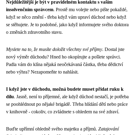
Nejdůležitější je být v pravidelném kontaktu s vaším
insolvenčním správcem
. Prostě mu volejte nebo pište pokaždé,
když se něco změní - třeba když vám upraví důchod nebo když
se stěhujete. Je to podobné, jako když informujete svého doktora
o změnách zdravotního stavu.
Myslete na to, že musíte doložit všechny své příjmy
. Dostal jste
nový výměr důchodu? Hned ho okopírujte a pošlete správci.
Padla vám do klína nějaká neočekávaná částka, třeba dědictví
nebo výhra? Nezapomeňte to nahlásit.
I když jste v důchodu, možná budete muset přidat ruku k
dílu
. Jasně, není to příjemné, ale když důchod nestačí, je potřeba
se poohlédnout po nějaké brigádě. Třeba hlídání dětí nebo práce
v knihovně - cokoliv, co zvládnete s ohledem na své zdraví.
Buďte upřímní ohledně svého majetku a příjmů.
Zatajování