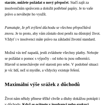
staráte, můžete požádat o nový přepočet
. Stačí zajít za
insolvenčním správcem a doložit potřebné papíry. Je to vaše
právo a neváhejte ho využít.
Pamatujte, že při zvýšení důchodu se všechno přepočítává
znovu
. Je to proto, aby vám zůstalo dost peněz na důstojný život.
Vždyť i v insolvenci máte právo na základní životní standard.
Možná vás teď napadá, jestli zvládnete všechny platby. Nebojte
se požádat o pomoc s výpočty - od toho tu jsou odborníci.
Hlavně si nenechávejte své starosti pro sebe. V podobné situaci
je víc lidí, než si myslíte, a vždycky existuje řešení.
Maximální výše srážek z důchodů
Život nám někdy přinese těžké chvíle a dluhy dokážou potrápit i
v důchodu.
Když se ocitnete v insolvenci nebo exekuci,