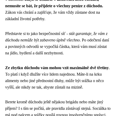
nemusíte se bát, že přijdete o všechny peníze z důchodu.
Zákon vás chrání a zajišťuje, že vám vždy zůstane dost na
základní životní potřeby.
Představte si to jako bezpečnostní síť -
stát garantuje, že vám z
důchodu nemůže být zabaveno úplně všechno
. Po odečtení daní
a povinných odvodů se vypočítá částka, která vám musí zůstat
na jídlo, bydlení a další nezbytnosti.
Ze zbytku důchodu vám mohou vzít maximálně dvě třetiny
.
To platí i když dlužíte více lidem najednou. Máte-li na krku
alimenty nebo jiné přednostní dluhy, může být srážka o něco
vyšší, ale nikdy ne tak, abyste zůstali na mizině.
Berete kromě důchodu ještě nějakou brigádu nebo máte jiný
příjem? I s tím se počítá, ale pravidla zůstávají stejná. Sociálka to
má pod palcem a srážky posílá rovnou insolvenčnímu správci,