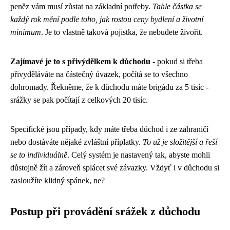
peněz vám musí zůstat na základní potřeby.
Tahle částka se
každý rok mění podle toho, jak rostou ceny bydlení a životní
minimum
. Je to vlastně taková pojistka, že nebudete živořit.
Zajímavé je to s přivýdělkem k důchodu
- pokud si třeba
přivyděláváte na částečný úvazek, počítá se to všechno
dohromady. Řekněme, že k důchodu máte brigádu za 5 tisíc -
srážky se pak počítají z celkových 20 tisíc.
Specifické jsou případy, kdy máte třeba důchod i ze zahraničí
nebo dostáváte nějaké zvláštní příplatky.
To už je složitější a řeší
se to individuálně
. Celý systém je nastavený tak, abyste mohli
důstojně žít a zároveň splácet své závazky. Vždyť i v důchodu si
zasloužíte klidný spánek, ne?
Postup při provádění srážek z důchodu