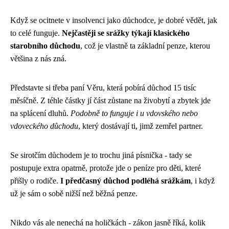
Když se ocitnete v insolvenci jako důchodce, je dobré vědět, jak
to celé funguje.
Nejčastěji se srážky týkají klasického
starobního důchodu
, což je vlastně ta základní penze, kterou
většina z nás zná.
Představte si třeba paní Věru, která pobírá důchod 15 tisíc
měsíčně. Z téhle částky jí část zůstane na živobytí a zbytek jde
na splácení dluhů.
Podobně to funguje i u vdovského nebo
vdoveckého důchodu
, který dostávají ti, jimž zemřel partner.
Se sirotčím důchodem je to trochu jiná písnička - tady se
postupuje extra opatrně, protože jde o peníze pro děti, které
přišly o rodiče.
I předčasný důchod podléhá srážkám
, i když
už je sám o sobě nižší než běžná penze.
Nikdo vás ale nenechá na holičkách - zákon jasně říká, kolik