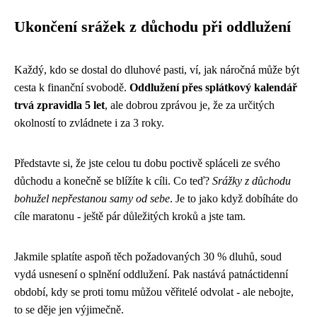
Ukončení srážek z důchodu při oddlužení
Každý, kdo se dostal do dluhové pasti, ví, jak náročná může být
cesta k finanční svobodě.
Oddlužení přes splátkový kalendář
trvá zpravidla 5 let
, ale dobrou zprávou je, že za určitých
okolností to zvládnete i za 3 roky.
Představte si, že jste celou tu dobu poctivě spláceli ze svého
důchodu a konečně se blížíte k cíli. Co teď?
Srážky z důchodu
bohužel nepřestanou samy od sebe
. Je to jako když dobíháte do
cíle maratonu - ještě pár důležitých kroků a jste tam.
Jakmile splatíte aspoň těch požadovaných 30 % dluhů, soud
vydá usnesení o splnění oddlužení. Pak nastává patnáctidenní
období, kdy se proti tomu můžou věřitelé odvolat - ale nebojte,
to se děje jen výjimečně.