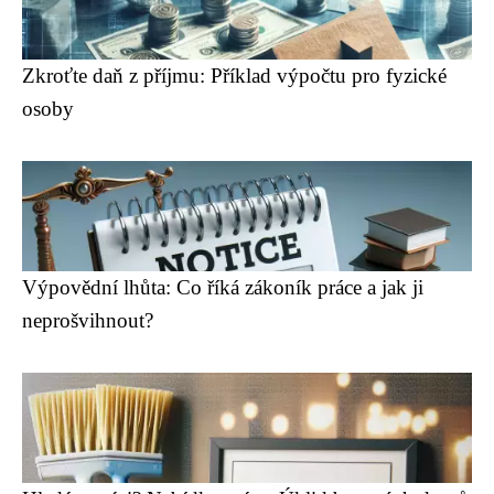
Zkroťte daň z příjmu: Příklad výpočtu pro fyzické
osoby
Výpovědní lhůta: Co říká zákoník práce a jak ji
neprošvihnout?