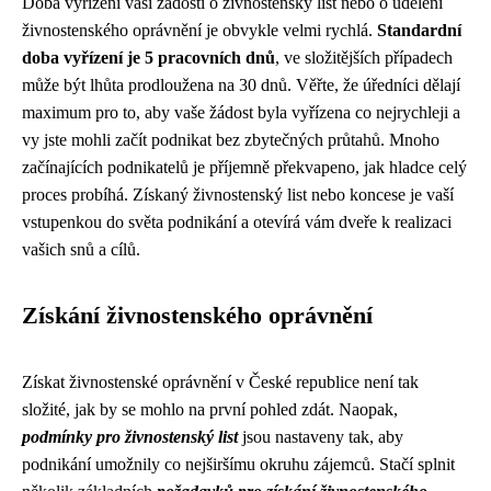
Doba vyřízení vaší žádosti o živnostenský list nebo o udělení
živnostenského oprávnění je obvykle velmi rychlá.
Standardní
doba vyřízení je 5 pracovních dnů
, ve složitějších případech
může být lhůta prodloužena na 30 dnů. Věřte, že úředníci dělají
maximum pro to, aby vaše žádost byla vyřízena co nejrychleji a
vy jste mohli začít podnikat bez zbytečných průtahů. Mnoho
začínajících podnikatelů je příjemně překvapeno, jak hladce celý
proces probíhá. Získaný živnostenský list nebo koncese je vaší
vstupenkou do světa podnikání a otevírá vám dveře k realizaci
vašich snů a cílů.
Získání živnostenského oprávnění
Získat živnostenské oprávnění v České republice není tak
složité, jak by se mohlo na první pohled zdát. Naopak,
podmínky pro živnostenský list
jsou nastaveny tak, aby
podnikání umožnily co nejširšímu okruhu zájemců. Stačí splnit