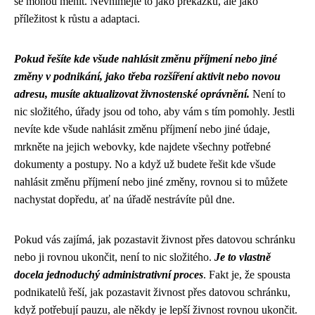
se mohou měnit. Nevnímejte to jako překážku, ale jako
příležitost k růstu a adaptaci.
Pokud řešíte kde všude nahlásit změnu příjmení nebo jiné
změny v podnikání, jako třeba rozšíření aktivit nebo novou
adresu, musíte aktualizovat živnostenské oprávnění.
Není to
nic složitého, úřady jsou od toho, aby vám s tím pomohly. Jestli
nevíte
kde všude nahlásit změnu příjmení
nebo jiné údaje,
mrkněte na jejich webovky, kde najdete všechny potřebné
dokumenty a postupy. No a když už budete řešit kde všude
nahlásit změnu příjmení nebo jiné změny, rovnou si to můžete
nachystat dopředu, ať na úřadě nestrávíte půl dne.
Pokud vás zajímá, jak pozastavit živnost přes datovou schránku
nebo ji rovnou ukončit, není to nic složitého.
Je to vlastně
docela jednoduchý administrativní proces
. Fakt je, že spousta
podnikatelů řeší, jak pozastavit živnost přes datovou schránku,
když potřebují pauzu, ale někdy je lepší živnost rovnou ukončit.