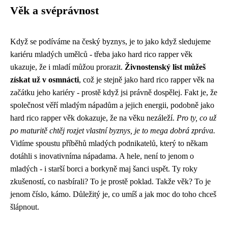
Věk a svéprávnost
Když se podíváme na český byznys, je to jako když sledujeme
kariéru mladých umělců - třeba jako
hard rico rapper věk
ukazuje, že i mladí můžou prorazit.
Živnostenský list můžeš
získat už v osmnácti
, což je stejně jako hard rico rapper věk na
začátku jeho kariéry - prostě když jsi právně dospělej. Fakt je, že
společnost věří mladým nápadům a jejich energii, podobně jako
hard rico rapper věk dokazuje, že na věku nezáleží.
Pro ty, co už
po maturitě chtěj rozjet vlastní byznys, je to mega dobrá zpráva.
Vidíme spoustu příběhů mladých podnikatelů, který to někam
dotáhli s inovativníma nápadama. A hele, není to jenom o
mladých - i starší borci a borkyně maj šanci uspět. Ty roky
zkušeností, co nasbírali? To je prostě poklad. Takže věk? To je
jenom číslo, kámo. Důležitý je, co umíš a jak moc do toho chceš
šlápnout.