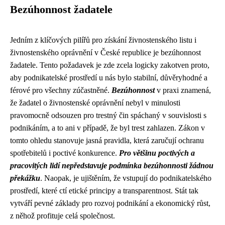
Bezúhonnost žadatele
Jedním z klíčových pilířů pro získání živnostenského listu i
živnostenského oprávnění v České republice je bezúhonnost
žadatele. Tento požadavek je zde zcela logicky zakotven proto,
aby podnikatelské prostředí u nás bylo stabilní, důvěryhodné a
férové pro všechny zúčastněné.
Bezúhonnost
v praxi znamená,
že žadatel o živnostenské oprávnění nebyl v minulosti
pravomocně odsouzen pro trestný čin spáchaný v souvislosti s
podnikáním, a to ani v případě, že byl trest zahlazen. Zákon v
tomto ohledu stanovuje jasná pravidla, která zaručují ochranu
spotřebitelů i poctivé konkurence.
Pro většinu poctivých a
pracovitých lidí nepředstavuje podmínka bezúhonnosti žádnou
překážku
. Naopak, je ujištěním, že vstupují do podnikatelského
prostředí, které ctí etické principy a transparentnost. Stát tak
vytváří pevné základy pro rozvoj podnikání a ekonomický růst,
z něhož profituje celá společnost.