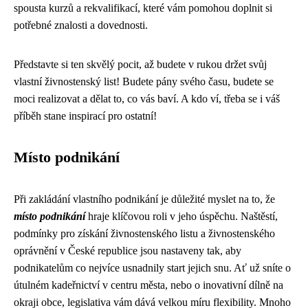
spousta kurzů a rekvalifikací, které vám pomohou doplnit si
potřebné znalosti a dovednosti.
Představte si ten skvělý pocit, až budete v rukou držet svůj
vlastní živnostenský list! Budete pány svého času, budete se
moci realizovat a dělat to, co vás baví. A kdo ví, třeba se i váš
příběh stane inspirací pro ostatní!
Místo podnikání
Při zakládání vlastního podnikání je důležité myslet na to, že
místo podnikání
hraje klíčovou roli v jeho úspěchu. Naštěstí,
podmínky pro získání živnostenského listu a živnostenského
oprávnění v České republice jsou nastaveny tak, aby
podnikatelům co nejvíce usnadnily start jejich snu. Ať už sníte o
útulném kadeřnictví v centru města, nebo o inovativní dílně na
okraji obce, legislativa vám dává velkou míru flexibility. Mnoho