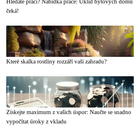
Hledáte práci? Nabídka práce: Úklid bytových domů
čeká!
Které skalka rostliny rozzáří vaši zahradu?
Získejte maximum z vašich úspor: Naučte se snadno
vypočítat úroky z vkladu