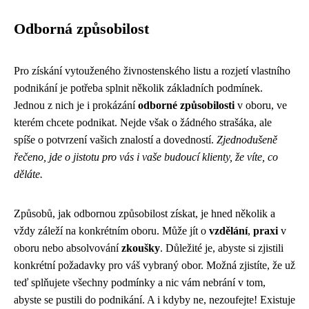
Odborná způsobilost
Pro získání vytouženého živnostenského listu a rozjetí vlastního
podnikání je potřeba splnit několik základních podmínek.
Jednou z nich je i prokázání
odborné způsobilosti
v oboru, ve
kterém chcete podnikat. Nejde však o žádného strašáka, ale
spíše o potvrzení vašich znalostí a dovedností.
Zjednodušeně
řečeno, jde o jistotu pro vás i vaše budoucí klienty, že víte, co
děláte.
Způsobů, jak odbornou způsobilost získat, je hned několik a
vždy záleží na konkrétním oboru. Může jít o
vzdělání
,
praxi
v
oboru nebo absolvování
zkoušky
. Důležité je, abyste si zjistili
konkrétní požadavky pro váš vybraný obor. Možná zjistíte, že už
teď splňujete všechny podmínky a nic vám nebrání v tom,
abyste se pustili do podnikání. A i kdyby ne, nezoufejte! Existuje