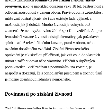
několik základních
požadavků pro získání živnostenského
oprávnění
, jako je například dosažení věku 18 let, beztrestnost a
odborná způsobilost v daném oboru. Právě odborná způsobilost
může znít odstrašujícně, ale i zde existuje řada výjimek a
možností, jak ji doložit. Mnoho živností je volných, což
znamená, že není vyžadováno žádné speciální vzdělání. A i pro
řemeslné či vázané živnosti existují alternativy, jak požadavek
splnit – ať už rekvalifikačním kurzem, praxí v oboru, nebo
uznáním dosaženého vzdělání. Získání živnostenského
oprávnění je tak skvělou příležitostí, jak vzít osud do vlastních
rukou a začít budovat něco vlastního. Příběhů o úspěšných
podnikatelích, kteří začínali s podnikáním "na koleni", je
nespočet a dokazují, že s odhodlaným přístupem a trochou úsilí
je možné dosáhnout i zdánlivě nemožného.
Povinnosti po získání živnosti
Získání živnostenského listu je jen prvním krokem na vaší