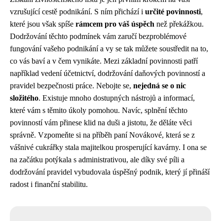
vzrušující cestě podnikání. S ním přichází i
určité povinnosti
,
které jsou však spíše
rámcem pro váš úspěch
než překážkou.
Dodržování těchto podmínek vám zaručí bezproblémové
fungování vašeho podnikání a vy se tak můžete soustředit na to,
co vás baví a v čem vynikáte. Mezi základní povinnosti patří
například vedení účetnictví, dodržování daňových povinností a
pravidel bezpečnosti práce. Nebojte se,
nejedná se o nic
složitého
. Existuje mnoho dostupných nástrojů a informací,
které vám s těmito úkoly pomohou. Navíc, splnění těchto
povinností vám přinese klid na duši a jistotu, že děláte věci
správně. Vzpomeňte si na příběh paní Novákové, která se z
vášnivé cukrářky stala majitelkou prosperující kavárny. I ona se
na začátku potýkala s administrativou, ale díky své píli a
dodržování pravidel vybudovala úspěšný podnik, který jí přináší
radost i finanční stabilitu.