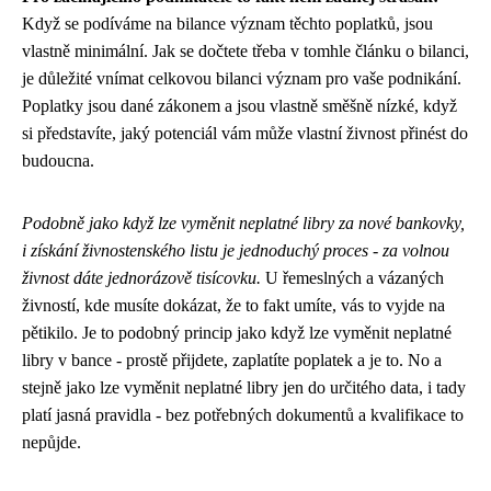
Když se podíváme na bilance význam těchto poplatků, jsou
vlastně minimální. Jak se dočtete třeba
v tomhle článku o bilanci
,
je důležité vnímat celkovou bilanci význam pro vaše podnikání.
Poplatky jsou dané zákonem a jsou vlastně směšně nízké, když
si představíte, jaký potenciál vám může vlastní živnost přinést do
budoucna.
Podobně jako když lze vyměnit neplatné libry za nové bankovky,
i získání živnostenského listu je jednoduchý proces - za volnou
živnost dáte jednorázově tisícovku.
U řemeslných a vázaných
živností, kde musíte dokázat, že to fakt umíte, vás to vyjde na
pětikilo. Je to podobný princip jako když
lze vyměnit neplatné
libry
v bance - prostě přijdete, zaplatíte poplatek a je to. No a
stejně jako lze vyměnit neplatné libry jen do určitého data, i tady
platí jasná pravidla - bez potřebných dokumentů a kvalifikace to
nepůjde.