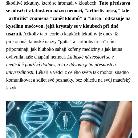
škodlivé tekutiny, které se hromadí v kloubech.
Tato představa
se odráží i v latinském názvu nemoci, "arthritis urica," kde
"arthritis" znamená "zánět kloubů" a "urica" odkazuje na
kyselinu močovou, jejíž krystaly se v kloubech při dně
usazují.
Ačkoliv tato teorie o kapkách tekutiny je dnes již
překonaná, latinské názvy "gutta" a "arthritis urica" nám
připomínají, jak hluboko sahají kořeny medicíny a jak latina
ovlivnila naše chápání nemocí.
Latinské názvosloví se v
medicíně používá dodnes, a to z důvodu jeho přesnosti a
univerzálnosti.
Lékaři a vědci z celého světa tak mohou snadno
komunikovat a sdílet své poznatky, bez ohledu na svůj mateřský
jazyk.