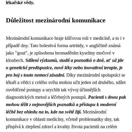
lékařské vědy.
Důležitost mezinárodní komunikace
Mezinárodní komunikace hraje klíčovou roli v medicíně, a to i v
případě dny. Tato bolestivá forma artritidy, v angličtině známá
jako "gout", je způsobena hromaděním kyseliny močové v
kloubech.
Sdílení výzkumů, studií a poznatků o dně, ať už jde
o genetické predispozice, nové léky nebo inovativní terapie, je
pro boj s touto nemocí zásadní.
Díky mezinárodní spolupráci se
lékaři a vědci z celého světa mohou učit jeden od druhého, sdílet
osvědčené postupy a urychlit tak vývoj účinnějších
diagnostických metod a léčebných postupů.
Pacienti s dnou pak
mohou těžit z nejnovějších poznatků a přístupu k moderní
léčbě bez ohledu na to, kde na světě žijí.
Mezinárodní
komunikace v oblasti medicíny, včetně problematiky dny, tak
přispívá k zlepšení zdraví a kvality života pacientů na celém