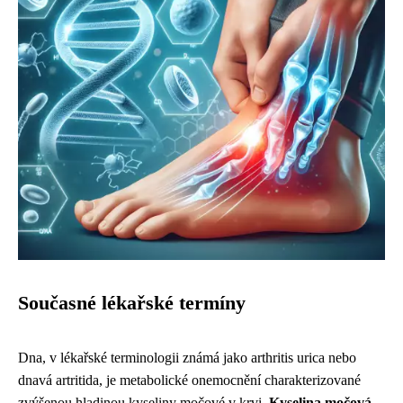
Současné lékařské termíny
Dna, v lékařské terminologii známá jako arthritis urica nebo
dnavá artritida, je metabolické onemocnění charakterizované
zvýšenou hladinou kyseliny močové v krvi.
Kyselina močová,