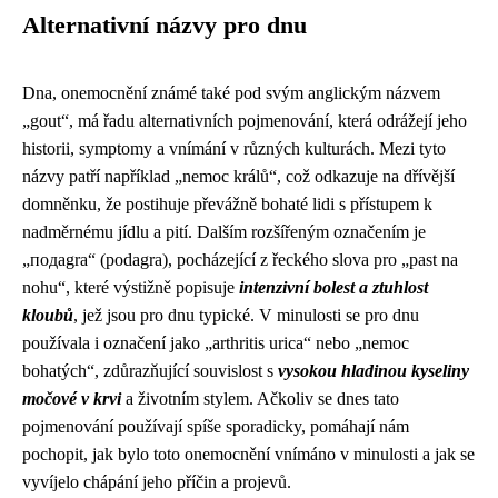
Alternativní názvy pro dnu
Dna, onemocnění známé také pod svým anglickým názvem
„gout“, má řadu alternativních pojmenování, která odrážejí jeho
historii, symptomy a vnímání v různých kulturách. Mezi tyto
názvy patří například „nemoc králů“, což odkazuje na dřívější
domněnku, že postihuje převážně bohaté lidi s přístupem k
nadměrnému jídlu a pití. Dalším rozšířeným označením je
„подаgra“ (podagra), pocházející z řeckého slova pro „past na
nohu“, které výstižně popisuje
intenzivní bolest a ztuhlost
kloubů
, jež jsou pro dnu typické. V minulosti se pro dnu
používala i označení jako „arthritis urica“ nebo „nemoc
bohatých“, zdůrazňující souvislost s
vysokou hladinou kyseliny
močové v krvi
a životním stylem. Ačkoliv se dnes tato
pojmenování používají spíše sporadicky, pomáhají nám
pochopit, jak bylo toto onemocnění vnímáno v minulosti a jak se
vyvíjelo chápání jeho příčin a projevů.