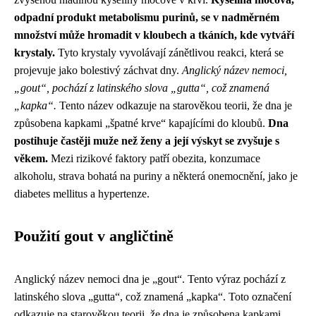
odpadní produkt metabolismu purinů, se v nadměrném
množství může hromadit v kloubech a tkáních, kde vytváří
krystaly.
Tyto krystaly vyvolávají zánětlivou reakci, která se
projevuje jako bolestivý záchvat dny.
Anglický název nemoci,
„gout“, pochází z latinského slova „gutta“, což znamená
„kapka“.
Tento název odkazuje na starověkou teorii, že dna je
způsobena kapkami „špatné krve“ kapajícími do kloubů.
Dna
postihuje častěji muže než ženy a její výskyt se zvyšuje s
věkem.
Mezi rizikové faktory patří obezita, konzumace
alkoholu, strava bohatá na puriny a některá onemocnění, jako je
diabetes mellitus a hypertenze.
Použití gout v angličtině
Anglický název nemoci dna je „gout“. Tento výraz pochází z
latinského slova „gutta“, což znamená „kapka“. Toto označení
odkazuje na starověkou teorii, že dna je způsobena kapkami