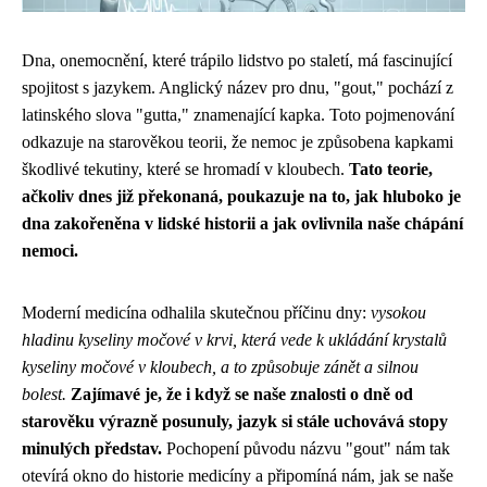
Dna, onemocnění, které trápilo lidstvo po staletí, má fascinující
spojitost s jazykem. Anglický název pro dnu, "gout," pochází z
latinského slova "gutta," znamenající kapka. Toto pojmenování
odkazuje na starověkou teorii, že nemoc je způsobena kapkami
škodlivé tekutiny, které se hromadí v kloubech.
Tato teorie,
ačkoliv dnes již překonaná, poukazuje na to, jak hluboko je
dna zakořeněna v lidské historii a jak ovlivnila naše chápání
nemoci.
Moderní medicína odhalila skutečnou příčinu dny:
vysokou
hladinu kyseliny močové v krvi, která vede k ukládání krystalů
kyseliny močové v kloubech, a to způsobuje zánět a silnou
bolest.
Zajímavé je, že i když se naše znalosti o dně od
starověku výrazně posunuly, jazyk si stále uchovává stopy
minulých představ.
Pochopení původu názvu "gout" nám tak
otevírá okno do historie medicíny a připomíná nám, jak se naše