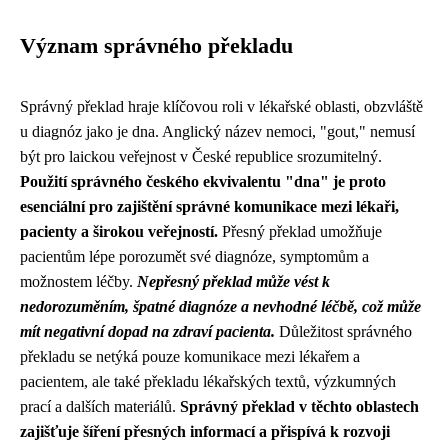
Význam správného překladu
Správný překlad hraje klíčovou roli v lékařské oblasti, obzvláště
u diagnóz jako je dna. Anglický název nemoci, "gout," nemusí
být pro laickou veřejnost v České republice srozumitelný.
Použití správného českého ekvivalentu "dna" je proto
esenciální pro zajištění správné komunikace mezi lékaři,
pacienty a širokou veřejností.
Přesný překlad umožňuje
pacientům lépe porozumět své diagnóze, symptomům a
možnostem léčby.
Nepřesný překlad může vést k
nedorozuměním, špatné diagnóze a nevhodné léčbě, což může
mít negativní dopad na zdraví pacienta.
Důležitost správného
překladu se netýká pouze komunikace mezi lékařem a
pacientem, ale také překladu lékařských textů, výzkumných
prací a dalších materiálů.
Správný překlad v těchto oblastech
zajišťuje šíření přesných informací a přispívá k rozvoji