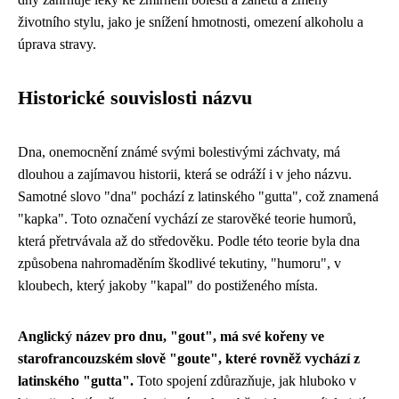
životního stylu, jako je snížení hmotnosti, omezení alkoholu a
úprava stravy.
Historické souvislosti názvu
Dna, onemocnění známé svými bolestivými záchvaty, má
dlouhou a zajímavou historii, která se odráží i v jeho názvu.
Samotné slovo "dna" pochází z latinského "gutta", což znamená
"kapka". Toto označení vychází ze starověké teorie humorů,
která přetrvávala až do středověku. Podle této teorie byla dna
způsobena nahromaděním škodlivé tekutiny, "humoru", v
kloubech, který jakoby "kapal" do postiženého místa.
Anglický název pro dnu, "gout", má své kořeny ve
starofrancouzském slově "goute", které rovněž vychází z
latinského "gutta".
Toto spojení zdůrazňuje, jak hluboko v