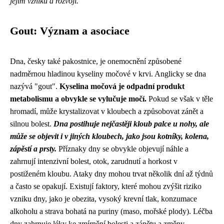
jejím vzniku a rozvoji.
Gout: Význam a asociace
Dna, česky také pakostnice, je onemocnění způsobené
nadměrnou hladinou kyseliny močové v krvi. Anglicky se dna
nazývá "gout".
Kyselina močová je odpadní produkt
metabolismu a obvykle se vylučuje močí.
Pokud se však v těle
hromadí, může krystalizovat v kloubech a způsobovat zánět a
silnou bolest.
Dna postihuje nejčastěji kloub palce u nohy, ale
může se objevit i v jiných kloubech, jako jsou kotníky, kolena,
zápěstí a prsty.
Příznaky dny se obvykle objevují náhle a
zahrnují intenzivní bolest, otok, zarudnutí a horkost v
postiženém kloubu. Ataky dny mohou trvat několik dní až týdnů
a často se opakují. Existují faktory, které mohou zvýšit riziko
vzniku dny, jako je obezita, vysoký krevní tlak, konzumace
alkoholu a strava bohatá na puriny (maso, mořské plody). Léčba
dny zahrnuje léky ke zmírnění bolesti a zánětu a změny