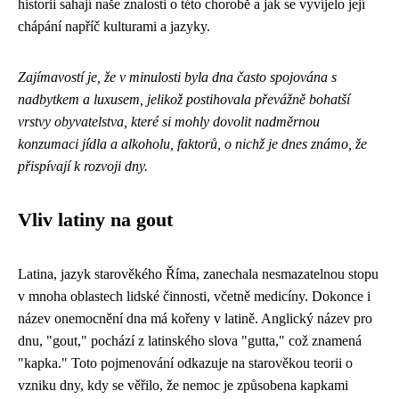
historii sahají naše znalosti o této chorobě a jak se vyvíjelo její
chápání napříč kulturami a jazyky.
Zajímavostí je, že v minulosti byla dna často spojována s
nadbytkem a luxusem, jelikož postihovala převážně bohatší
vrstvy obyvatelstva, které si mohly dovolit nadměrnou
konzumaci jídla a alkoholu, faktorů, o nichž je dnes známo, že
přispívají k rozvoji dny.
Vliv latiny na gout
Latina, jazyk starověkého Říma, zanechala nesmazatelnou stopu
v mnoha oblastech lidské činnosti, včetně medicíny. Dokonce i
název onemocnění dna má kořeny v latině. Anglický název pro
dnu, "gout," pochází z latinského slova "gutta," což znamená
"kapka." Toto pojmenování odkazuje na starověkou teorii o
vzniku dny, kdy se věřilo, že nemoc je způsobena kapkami