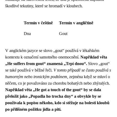
škodlivé tekutiny, které se hromadí v kloubech.
Termín v češtině
Termín v angličtině
Dna
Gout
V anglickém jazyce se slovo „gout“ používá v lékařském
kontextu k označení samotného onemocnění.
Například věta
„He suffers from gout“ znamená „Trpí dnou“.
Slovo „gout“
se také používá v běžné řeči.
V tomto případě se často používá s
humorným nebo ironickým podtónem,
zejména když se mluví o
něčem, co je považováno za chorobu bohatých nebo zhýralých.
Například věta „He got a touch of the gout“ by se dala
přeložit jako „Popadla ho trocha dny“ a obvykle by se
používala k popisu někoho, kdo si stěžuje na bolesti kloubů
po přílišném požitku jídla a pití.