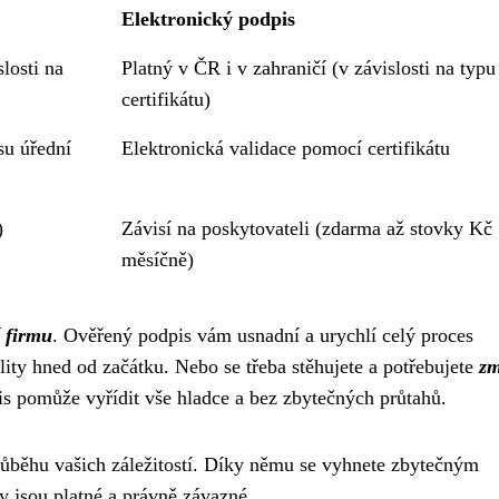
Elektronický podpis
slosti na
Platný v ČR i v zahraničí (v závislosti na typu
certifikátu)
su úřední
Elektronická validace pomocí certifikátu
)
Závisí na poskytovateli (zdarma až stovky Kč
měsíčně)
í firmu
. Ověřený podpis vám usnadní a urychlí celý proces
ity hned od začátku. Nebo se třeba stěhujete a potřebujete
zm
is pomůže vyřídit vše hladce a bez zbytečných průtahů.
růběhu vašich záležitostí. Díky němu se vyhnete zbytečným
y jsou platné a právně závazné.