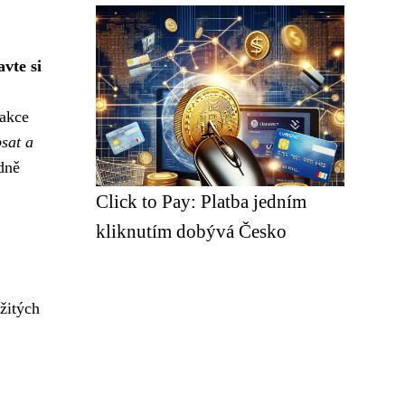
avte si
sakce
sat a
dně
Click to Pay: Platba jedním
kliknutím dobývá Česko
žitých