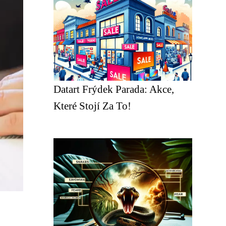
Datart Frýdek Parada: Akce,
Které Stojí Za To!