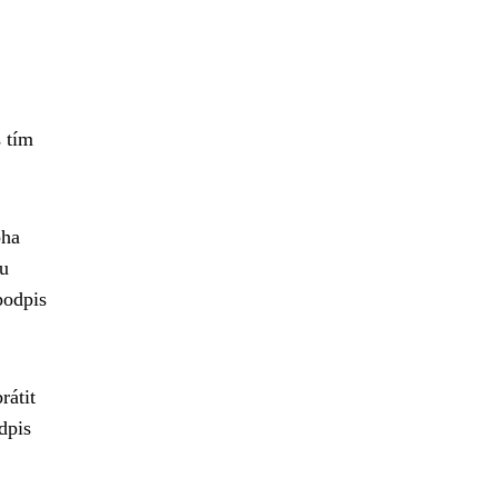
 tím
oha
ou
podpis
rátit
dpis