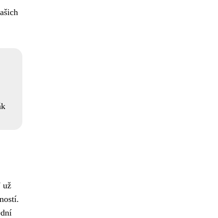
ašich
ák
ť už
ností.
ední