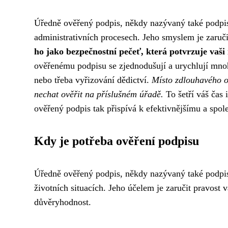
Úředně ověřený podpis, někdy nazývaný také podpi
administrativních procesech. Jeho smyslem je zaruč
ho jako bezpečnostní pečeť, která potvrzuje vaši
ověřenému podpisu se zjednodušují a urychlují mnohé
nebo třeba vyřizování dědictví.
Místo zdlouhavého o
nechat ověřit na příslušném úřadě.
To šetří váš čas
ověřený podpis tak přispívá k efektivnějšímu a spol
Kdy je potřeba ověření podpisu
Úředně ověřený podpis, někdy nazývaný také podpis
životních situacích. Jeho účelem je zaručit pravos
důvěryhodnost.