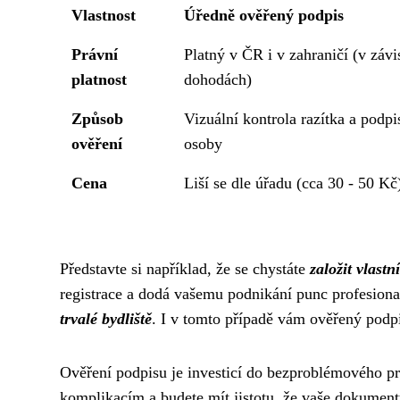
Vlastnost
Úředně ověřený podpis
Právní
Platný v ČR i v zahraničí (v závi
platnost
dohodách)
Způsob
Vizuální kontrola razítka a podpi
ověření
osoby
Cena
Liší se dle úřadu (cca 30 - 50 Kč
Představte si například, že se chystáte
založit vlastn
registrace a dodá vašemu podnikání punc profesional
trvalé bydliště
. I v tomto případě vám ověřený podp
Ověření podpisu je investicí do bezproblémového p
komplikacím a budete mít jistotu, že vaše dokument