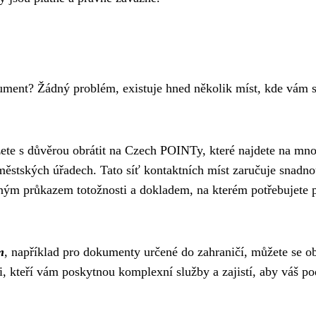
ument? Žádný problém, existuje hned několik míst, kde vám s
žete s důvěrou obrátit na Czech POINTy, které najdete na mn
ěstských úřadech. Tato síť kontaktních míst zaručuje snadn
latným průkazem totožnosti a dokladem, na kterém potřebujete 
m
, například pro dokumenty určené do zahraničí, můžete se ob
ci, kteří vám poskytnou komplexní služby a zajistí, aby váš po